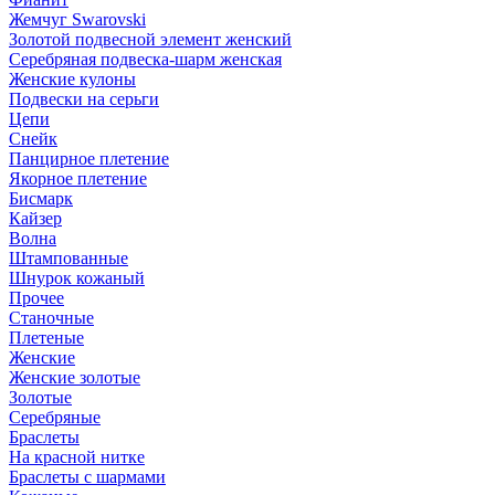
Жемчуг Swarovski
Золотой подвесной элемент женcкий
Серебряная подвеска-шарм женская
Женские кулоны
Подвески на серьги
Цепи
Снейк
Панцирное плетение
Якорное плетение
Бисмарк
Кайзер
Волна
Штампованные
Шнурок кожаный
Прочее
Станочные
Плетеные
Женские
Женские золотые
Золотые
Серебряные
Браслеты
На красной нитке
Браслеты с шармами