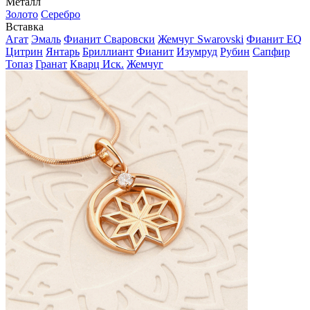
Металл
Золото
Серебро
Вставка
Агат
Эмаль
Фианит Сваровски
Жемчуг Swarovski
Фианит EQ
Цитрин
Янтарь
Бриллиант
Фианит
Изумруд
Рубин
Сапфир
Топаз
Гранат
Кварц Иск.
Жемчуг