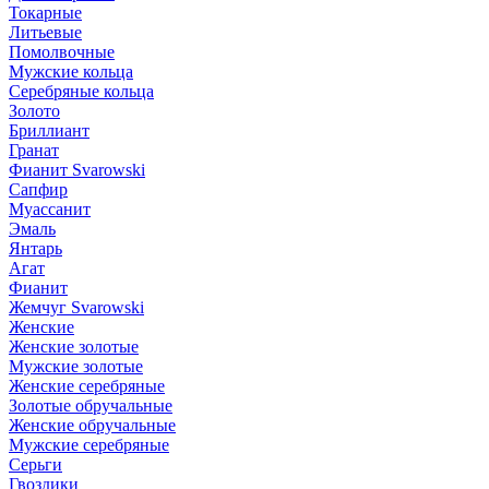
Токарные
Литьевые
Помолвочные
Мужские кольца
Серебряные кольца
Золото
Бриллиант
Гранат
Фианит Svarowski
Сапфир
Муассанит
Эмаль
Янтарь
Агат
Фианит
Жемчуг Svarowski
Женские
Женские золотые
Мужские золотые
Женские серебряные
Золотые обручальные
Женские обручальные
Мужские серебряные
Серьги
Гвоздики