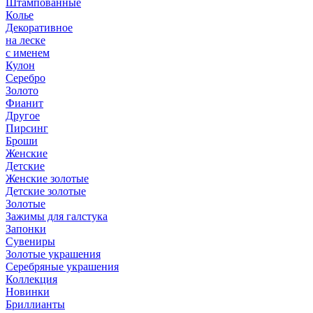
Штампованные
Колье
Декоративное
на леске
с именем
Кулон
Серебро
Золото
Фианит
Другое
Пирсинг
Броши
Женские
Детские
Женские золотые
Детские золотые
Золотые
Зажимы для галстука
Запонки
Сувениры
Золотые украшения
Серебряные украшения
Коллекция
Новинки
Бриллианты