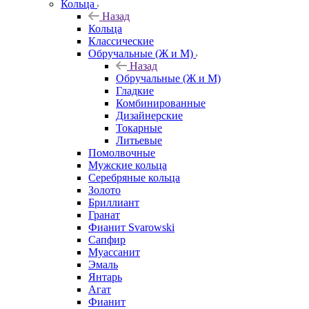
Кольца
Назад
Кольца
Классические
Обручальные (Ж и М)
Назад
Обручальные (Ж и М)
Гладкие
Комбинированные
Дизайнерские
Токарные
Литьевые
Помолвочные
Мужские кольца
Серебряные кольца
Золото
Бриллиант
Гранат
Фианит Svarowski
Сапфир
Муассанит
Эмаль
Янтарь
Агат
Фианит