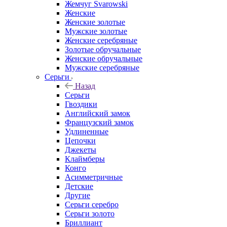
Жемчуг Svarowski
Женские
Женские золотые
Мужские золотые
Женские серебряные
Золотые обручальные
Женские обручальные
Мужские серебряные
Серьги
Назад
Серьги
Гвоздики
Английский замок
Французский замок
Удлиненные
Цепочки
Джекеты
Клаймберы
Конго
Асимметричные
Детские
Другие
Серьги серебро
Серьги золото
Бриллиант