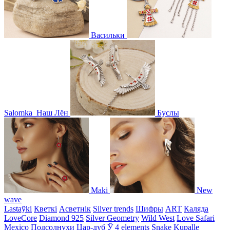
Васильки
Salomka
Наш Лён
Буслы
Maki
New
wave
Lastaўki
Кветкі
Асветнiк
Silver trends
Шифры
ART
Каляда
LoveCore
Diamond 925
Silver Geometry
Wild West
Love Safari
Mexico
Подсолнухи
Цар-дуб
Ў
4 elements
Snake
Kupalle