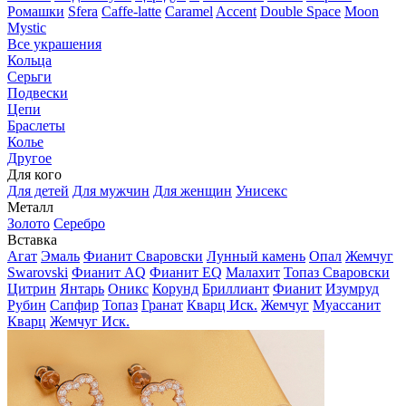
Ромашки
Sfera
Caffe-latte
Caramel
Accent
Double Space
Moon
Mystic
Все украшения
Кольца
Серьги
Подвески
Цепи
Браслеты
Колье
Другое
Для кого
Для детей
Для мужчин
Для женщин
Унисекс
Металл
Золото
Серебро
Вставка
Агат
Эмаль
Фианит Сваровски
Лунный камень
Опал
Жемчуг
Swarovski
Фианит AQ
Фианит EQ
Малахит
Топаз Сваровски
Цитрин
Янтарь
Оникс
Корунд
Бриллиант
Фианит
Изумруд
Рубин
Сапфир
Топаз
Гранат
Кварц Иск.
Жемчуг
Муассанит
Кварц
Жемчуг Иск.