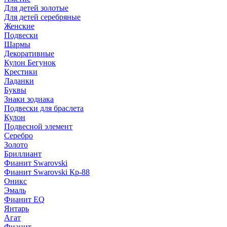
Для детей золотые
Для детей серебряные
Женские
Подвески
Шармы
Декоративные
Кулон Бегунок
Крестики
Ладанки
Буквы
Знаки зодиака
Подвески для браслета
Кулон
Подвесной элемент
Серебро
Золото
Бриллиант
Фианит Swarovski
Фианит Swarovski Кр-88
Оникс
Эмаль
Фианит EQ
Янтарь
Агат
Фианит