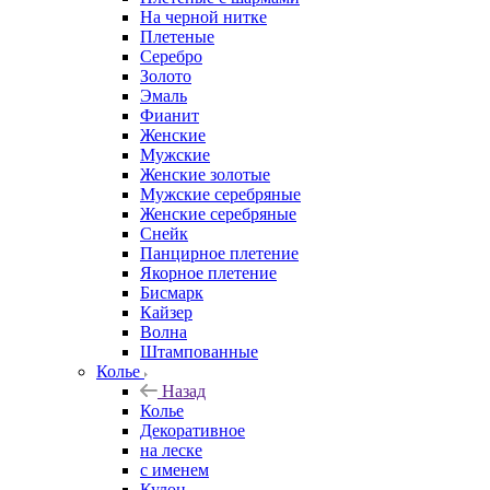
На черной нитке
Плетеные
Серебро
Золото
Эмаль
Фианит
Женские
Мужские
Женские золотые
Мужские серебряные
Женские серебряные
Снейк
Панцирное плетение
Якорное плетение
Бисмарк
Кайзер
Волна
Штампованные
Колье
Назад
Колье
Декоративное
на леске
с именем
Кулон