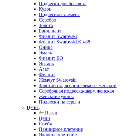
Подвески для браслета
Кулон
Подвесной элемент
Серебро
Золото
Бриллиант
Фианит Swarovski
Фианит Swarovski Кр-88
Оникс
Эмаль
Фианит EQ
Янтарь
Агат
Фианит
Жемчуг Swarovski
Золотой подвесной элемент женcкий
Серебряная подвеска-шарм женская
Женские кулоны
Подвески на серьги
Цепи
Назад
Цепи
Снейк
Панцирное плетение
Якорное плетение