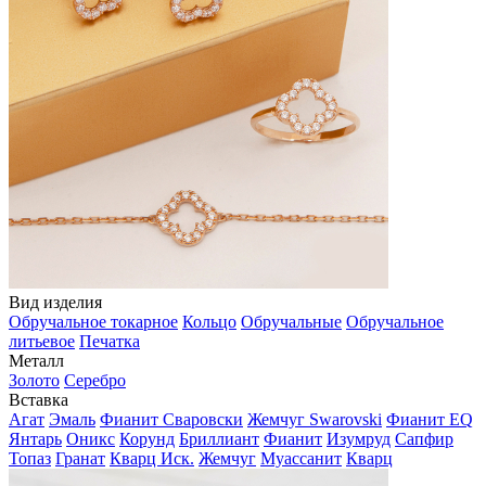
Вид изделия
Обручальное токарное
Кольцо
Обручальные
Обручальное
литьевое
Печатка
Металл
Золото
Серебро
Вставка
Агат
Эмаль
Фианит Сваровски
Жемчуг Swarovski
Фианит EQ
Янтарь
Оникс
Корунд
Бриллиант
Фианит
Изумруд
Сапфир
Топаз
Гранат
Кварц Иск.
Жемчуг
Муассанит
Кварц