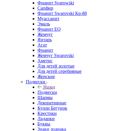
Фианит Svarowski
Сапфир
Фианит Swarovski Кр-88
Муассанит
Эмаль
Фианит EQ
Жемчуг
Янтарь
Агат
Фианит
Жемчуг Swarovski
Аметис
Для детей золотые
Для детей серебряные
Женские
Подвески
Назад
Подвески
Шармы
Декоративные
Кулон Бегунок
Крестики
Ладанки
Буквы
Знаки зодиака