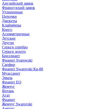
Английский замок
Французский замок
Удлиненные
Цепочки
Джекеты
Клаймберы
Конго
Асимметричные
Детские
Другие
Серьги серебро
Серьги золото
Бриллиант
Фианит Svarowski
Сапфир
Фианит Swarovski Кр-88
Муассанит
Эмаль
Фианит EQ
Жемчуг
Янтарь
Агат
Фианит
Жемчуг Swarovski
Аметис