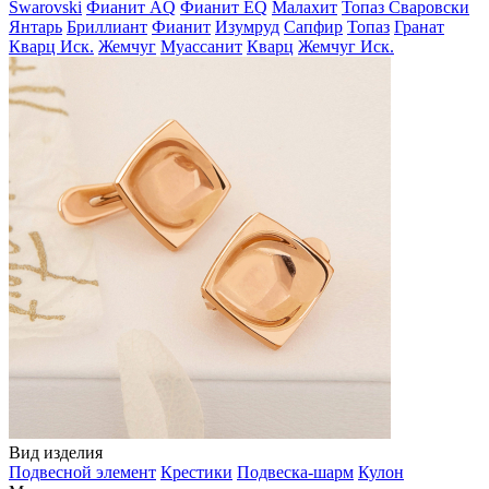
Swarovski
Фианит AQ
Фианит EQ
Малахит
Топаз Сваровски
Янтарь
Бриллиант
Фианит
Изумруд
Сапфир
Топаз
Гранат
Кварц Иск.
Жемчуг
Муассанит
Кварц
Жемчуг Иск.
Вид изделия
Подвесной элемент
Крестики
Подвеска-шарм
Кулон