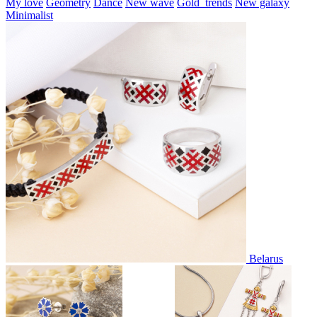
My love
Geometry
Dance
New wave
Gold_trends
New galaxy
Minimalist
Belarus