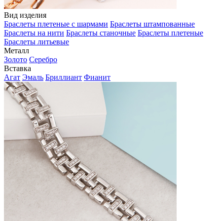
Вид изделия
Браслеты плетеные с шармами
Браслеты штампованные
Браслеты на нити
Браслеты станочные
Браслеты плетеные
Браслеты литьевые
Металл
Золото
Серебро
Вставка
Агат
Эмаль
Бриллиант
Фианит