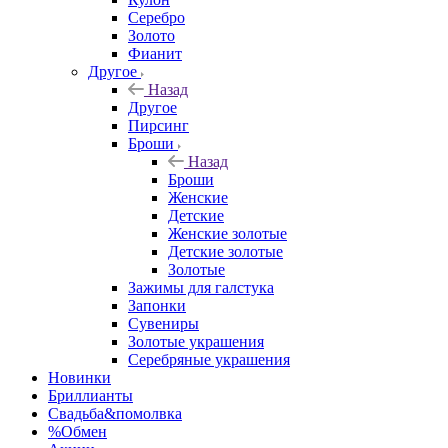
Серебро
Золото
Фианит
Другое
Назад
Другое
Пирсинг
Броши
Назад
Броши
Женские
Детские
Женские золотые
Детские золотые
Золотые
Зажимы для галстука
Запонки
Сувениры
Золотые украшения
Серебряные украшения
Новинки
Бриллианты
Свадьба&помолвка
%Обмен