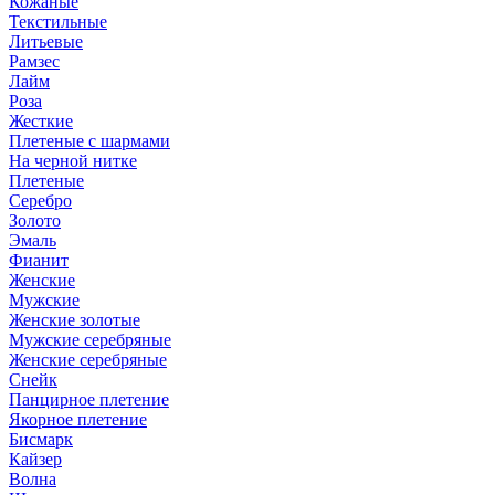
Кожаные
Текстильные
Литьевые
Рамзес
Лайм
Роза
Жесткие
Плетеные с шармами
На черной нитке
Плетеные
Серебро
Золото
Эмаль
Фианит
Женские
Мужские
Женские золотые
Мужские серебряные
Женские серебряные
Снейк
Панцирное плетение
Якорное плетение
Бисмарк
Кайзер
Волна