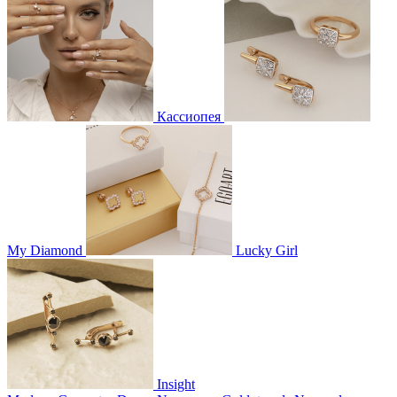
Кассиопея
My Diamond
Lucky Girl
Insight