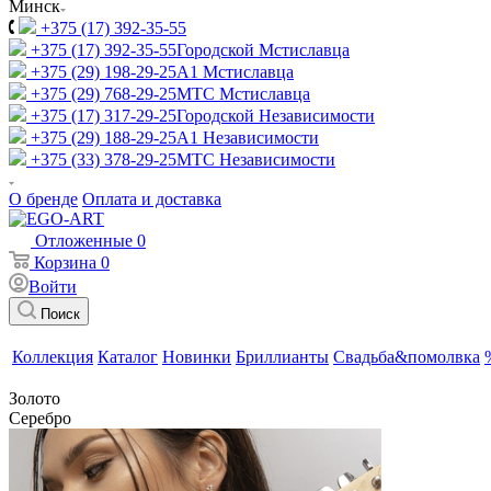
Минск
+375 (17) 392-35-55
+375 (17) 392-35-55
Городской Мстиславца
+375 (29) 198-29-25
A1 Мстиславца
+375 (29) 768-29-25
МТС Мстиславца
+375 (17) 317-29-25
Городской Независимости
+375 (29) 188-29-25
A1 Независимости
+375 (33) 378-29-25
МТС Независимости
О бренде
Оплата и доставка
Отложенные
0
Корзина
0
Войти
Поиск
Коллекция
Каталог
Новинки
Бриллианты
Свадьба&помолвка
Золото
Серебро