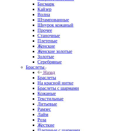
Бисмарк
Кайзер
Волна
Штампованные
Шнурок кожаный
Прочее
Станочные
Плетеные
Женские
Женские золотые
Золотые
Серебряные
Браслеты
Назад
Браслеты
На красной нитке
Браслеты с шармами
Кожаные
Текстильные
Литьевые
Рамзес
Лайм
Роза
Жесткие
Плетеные с шармами