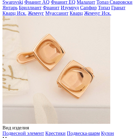
Swarovski
Фианит AQ
Фианит EQ
Малахит
Топаз Сваровски
Янтарь
Бриллиант
Фианит
Изумруд
Сапфир
Топаз
Гранат
Кварц Иск.
Жемчуг
Муассанит
Кварц
Жемчуг Иск.
Вид изделия
Подвесной элемент
Крестики
Подвеска-шарм
Кулон