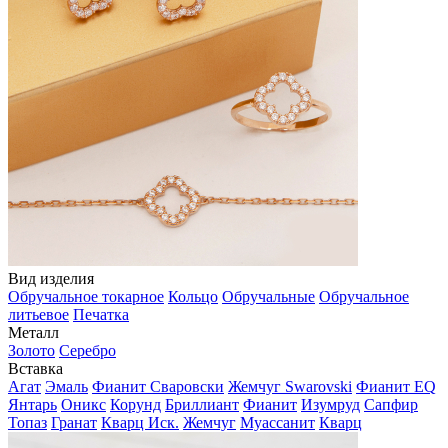
Вид изделия
Обручальное токарное
Кольцо
Обручальные
Обручальное
литьевое
Печатка
Металл
Золото
Серебро
Вставка
Агат
Эмаль
Фианит Сваровски
Жемчуг Swarovski
Фианит EQ
Янтарь
Оникс
Корунд
Бриллиант
Фианит
Изумруд
Сапфир
Топаз
Гранат
Кварц Иск.
Жемчуг
Муассанит
Кварц