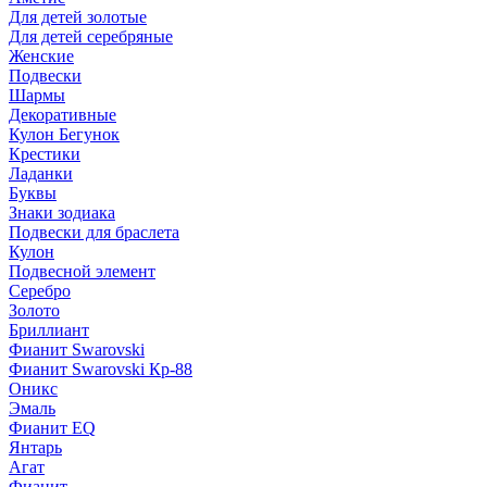
Для детей золотые
Для детей серебряные
Женские
Подвески
Шармы
Декоративные
Кулон Бегунок
Крестики
Ладанки
Буквы
Знаки зодиака
Подвески для браслета
Кулон
Подвесной элемент
Серебро
Золото
Бриллиант
Фианит Swarovski
Фианит Swarovski Кр-88
Оникс
Эмаль
Фианит EQ
Янтарь
Агат
Фианит