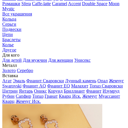
Ромашки
Sfera
Caffe-latte
Caramel
Accent
Double Space
Moon
Mystic
Все украшения
Кольца
Серьги
Подвески
Цепи
Браслеты
Колье
Другое
Для кого
Для детей
Для мужчин
Для женщин
Унисекс
Металл
Золото
Серебро
Вставка
Агат
Эмаль
Фианит Сваровски
Лунный камень
Опал
Жемчуг
Swarovski
Фианит AQ
Фианит EQ
Малахит
Топаз Сваровски
Цитрин
Янтарь
Оникс
Корунд
Бриллиант
Фианит
Изумруд
Рубин
Сапфир
Топаз
Гранат
Кварц Иск.
Жемчуг
Муассанит
Кварц
Жемчуг Иск.