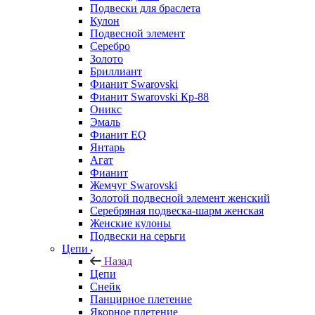
Подвески для браслета
Кулон
Подвесной элемент
Серебро
Золото
Бриллиант
Фианит Swarovski
Фианит Swarovski Кр-88
Оникс
Эмаль
Фианит EQ
Янтарь
Агат
Фианит
Жемчуг Swarovski
Золотой подвесной элемент женcкий
Серебряная подвеска-шарм женская
Женские кулоны
Подвески на серьги
Цепи
Назад
Цепи
Снейк
Панцирное плетение
Якорное плетение