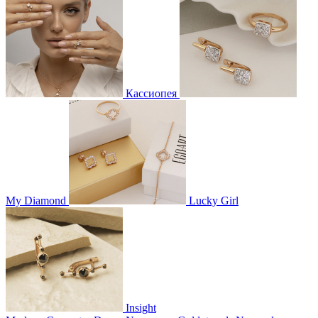
Кассиопея
My Diamond
Lucky Girl
Insight