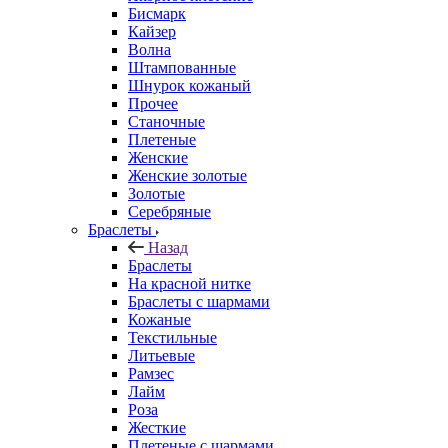
Бисмарк
Кайзер
Волна
Штампованные
Шнурок кожаный
Прочее
Станочные
Плетеные
Женские
Женские золотые
Золотые
Серебряные
Браслеты
Назад
Браслеты
На красной нитке
Браслеты с шармами
Кожаные
Текстильные
Литьевые
Рамзес
Лайм
Роза
Жесткие
Плетеные с шармами