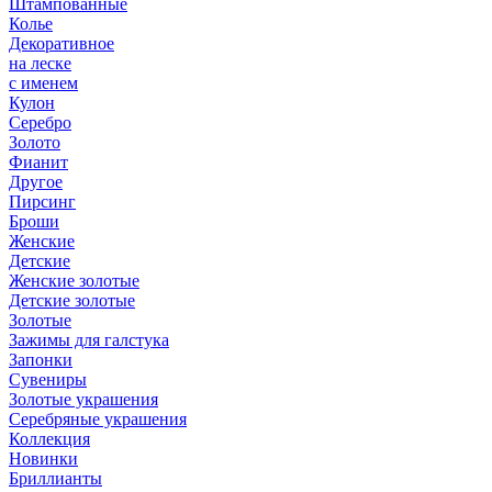
Штампованные
Колье
Декоративное
на леске
с именем
Кулон
Серебро
Золото
Фианит
Другое
Пирсинг
Броши
Женские
Детские
Женские золотые
Детские золотые
Золотые
Зажимы для галстука
Запонки
Сувениры
Золотые украшения
Серебряные украшения
Коллекция
Новинки
Бриллианты