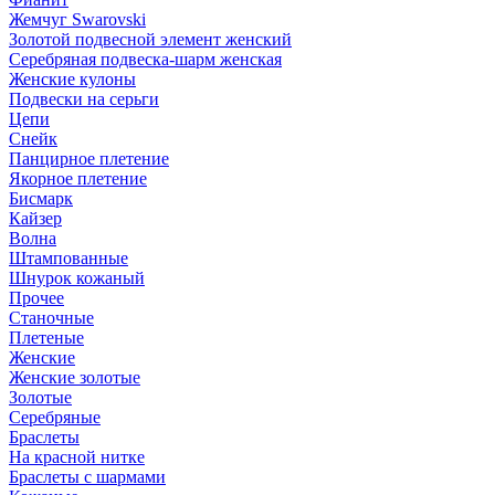
Жемчуг Swarovski
Золотой подвесной элемент женcкий
Серебряная подвеска-шарм женская
Женские кулоны
Подвески на серьги
Цепи
Снейк
Панцирное плетение
Якорное плетение
Бисмарк
Кайзер
Волна
Штампованные
Шнурок кожаный
Прочее
Станочные
Плетеные
Женские
Женские золотые
Золотые
Серебряные
Браслеты
На красной нитке
Браслеты с шармами