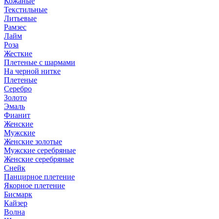
Кожаные
Текстильные
Литьевые
Рамзес
Лайм
Роза
Жесткие
Плетеные с шармами
На черной нитке
Плетеные
Серебро
Золото
Эмаль
Фианит
Женские
Мужские
Женские золотые
Мужские серебряные
Женские серебряные
Снейк
Панцирное плетение
Якорное плетение
Бисмарк
Кайзер
Волна