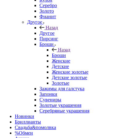
Серебро
Золото
Фианит
Другое
Назад
Другое
Пирсинг
Броши
Назад
Броши
Женские
Детские
Женские золотые
Детские золотые
Золотые
Зажимы для галстука
Запонки
Сувениры
Золотые украшения
Серебряные украшения
Новинки
Бриллианты
Свадьба&помолвка
%Обмен