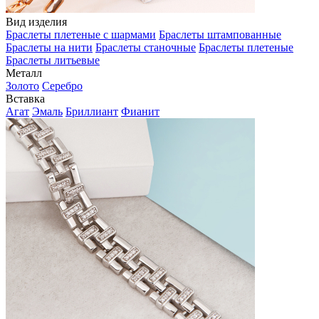
Вид изделия
Браслеты плетеные с шармами
Браслеты штампованные
Браслеты на нити
Браслеты станочные
Браслеты плетеные
Браслеты литьевые
Металл
Золото
Серебро
Вставка
Агат
Эмаль
Бриллиант
Фианит