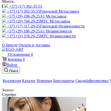
Минск
+375 (17) 392-35-55
+375 (17) 392-35-55
Городской Мстиславца
+375 (29) 198-29-25
A1 Мстиславца
+375 (29) 768-29-25
МТС Мстиславца
+375 (17) 317-29-25
Городской Независимости
+375 (29) 188-29-25
A1 Независимости
+375 (33) 378-29-25
МТС Независимости
О бренде
Оплата и доставка
Отложенные
0
Корзина
0
Войти
Поиск
Коллекция
Каталог
Новинки
Бриллианты
Свадьба&помолвка
Золото
Серебро