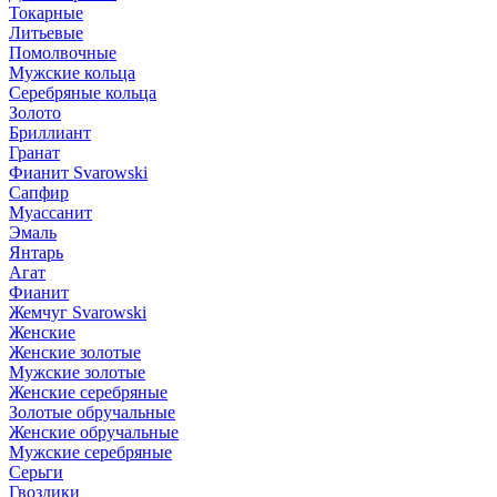
Токарные
Литьевые
Помолвочные
Мужские кольца
Серебряные кольца
Золото
Бриллиант
Гранат
Фианит Svarowski
Сапфир
Муассанит
Эмаль
Янтарь
Агат
Фианит
Жемчуг Svarowski
Женские
Женские золотые
Мужские золотые
Женские серебряные
Золотые обручальные
Женские обручальные
Мужские серебряные
Серьги
Гвоздики