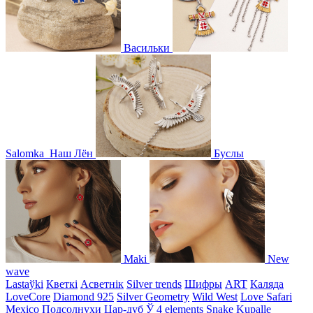
Васильки
Salomka
Наш Лён
Буслы
Maki
New
wave
Lastaўki
Кветкі
Асветнiк
Silver trends
Шифры
ART
Каляда
LoveCore
Diamond 925
Silver Geometry
Wild West
Love Safari
Mexico
Подсолнухи
Цар-дуб
Ў
4 elements
Snake
Kupalle