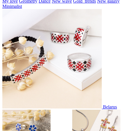
My love
Geometry
Dance
New wave
Gold_trends
New galaxy
Minimalist
Belarus