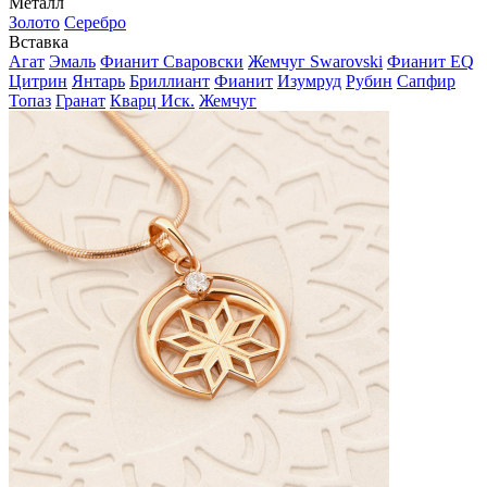
Металл
Золото
Серебро
Вставка
Агат
Эмаль
Фианит Сваровски
Жемчуг Swarovski
Фианит EQ
Цитрин
Янтарь
Бриллиант
Фианит
Изумруд
Рубин
Сапфир
Топаз
Гранат
Кварц Иск.
Жемчуг