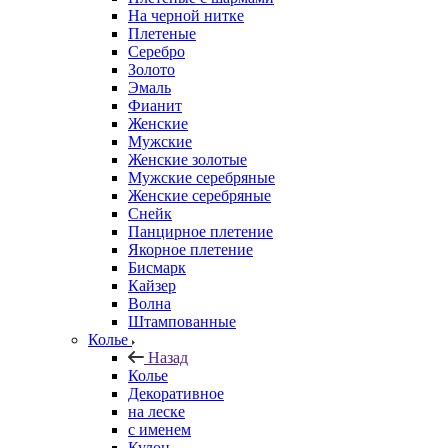
На черной нитке
Плетеные
Серебро
Золото
Эмаль
Фианит
Женские
Мужские
Женские золотые
Мужские серебряные
Женские серебряные
Снейк
Панцирное плетение
Якорное плетение
Бисмарк
Кайзер
Волна
Штампованные
Колье
Назад
Колье
Декоративное
на леске
с именем
Кулон