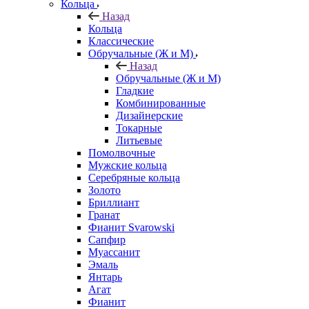
Кольца
Назад
Кольца
Классические
Обручальные (Ж и М)
Назад
Обручальные (Ж и М)
Гладкие
Комбинированные
Дизайнерские
Токарные
Литьевые
Помолвочные
Мужские кольца
Серебряные кольца
Золото
Бриллиант
Гранат
Фианит Svarowski
Сапфир
Муассанит
Эмаль
Янтарь
Агат
Фианит