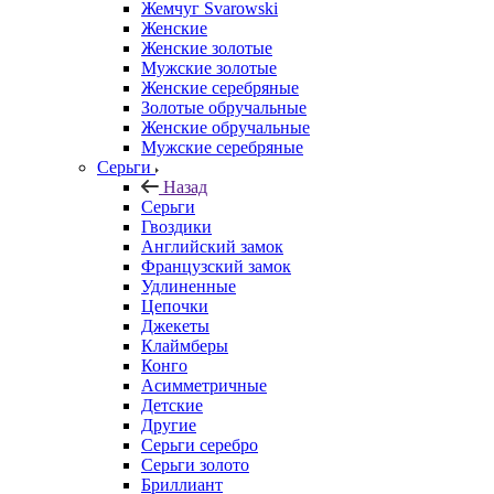
Жемчуг Svarowski
Женские
Женские золотые
Мужские золотые
Женские серебряные
Золотые обручальные
Женские обручальные
Мужские серебряные
Серьги
Назад
Серьги
Гвоздики
Английский замок
Французский замок
Удлиненные
Цепочки
Джекеты
Клаймберы
Конго
Асимметричные
Детские
Другие
Серьги серебро
Серьги золото
Бриллиант