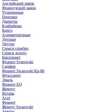
Английский замок
Французский замок
Удлиненные
Цепочки
Джекеты
Клаймберы
Конго
Асимметричные
Детские
Другие
Серьги серебро
Серьги золото
Бриллиант
Фианит Svarowski
Сапфир
Фианит Swarovski Кр-88
Муассанит
Эмаль
Фианит EQ
Жемчуг
Янтарь
Агат
Фианит
Жемчуг Swarovski
Аметис