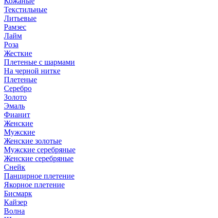
Кожаные
Текстильные
Литьевые
Рамзес
Лайм
Роза
Жесткие
Плетеные с шармами
На черной нитке
Плетеные
Серебро
Золото
Эмаль
Фианит
Женские
Мужские
Женские золотые
Мужские серебряные
Женские серебряные
Снейк
Панцирное плетение
Якорное плетение
Бисмарк
Кайзер
Волна