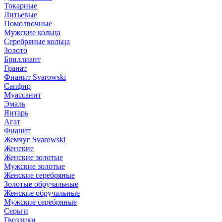
Токарные
Литьевые
Помолвочные
Мужские кольца
Серебряные кольца
Золото
Бриллиант
Гранат
Фианит Svarowski
Сапфир
Муассанит
Эмаль
Янтарь
Агат
Фианит
Жемчуг Svarowski
Женские
Женские золотые
Мужские золотые
Женские серебряные
Золотые обручальные
Женские обручальные
Мужские серебряные
Серьги
Гвоздики