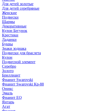
Для детей золотые
Для детей серебряные
Женские
Подвески
Шармы
Декоративные
Кулон Бегунок
Крестики
Ладанки
Буквы
Знаки зодиака
Подвески для браслета
Кулон
Подвесной элемент
Серебро
Золото
Бриллиант
Фианит Swarovski
Фианит Swarovski Кр-88
Оникс
Эмаль
Фианит EQ
Янтарь
Агат
Фианит