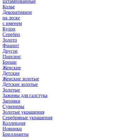
Штампованные
Колье
Декоративное
на леске
с именем
Кулон
Серебро
Золото
Фианит
Другое
Пирсинг
Броши
Женские
Детские
Женские золотые
Детские золотые
Золотые
Зажимы для галстука
Запонки
Сувениры
Золотые украшения
Серебряные украшения
Коллекция
Новинки
Бриллианты