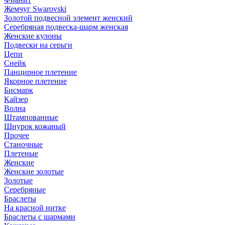
Жемчуг Swarovski
Золотой подвесной элемент женcкий
Серебряная подвеска-шарм женская
Женские кулоны
Подвески на серьги
Цепи
Снейк
Панцирное плетение
Якорное плетение
Бисмарк
Кайзер
Волна
Штампованные
Шнурок кожаный
Прочее
Станочные
Плетеные
Женские
Женские золотые
Золотые
Серебряные
Браслеты
На красной нитке
Браслеты с шармами