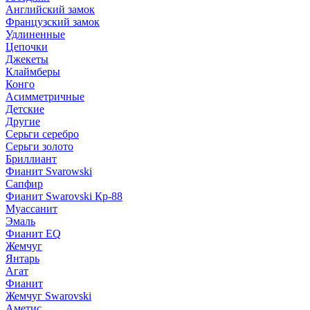
Английский замок
Французский замок
Удлиненные
Цепочки
Джекеты
Клаймберы
Конго
Асимметричные
Детские
Другие
Серьги серебро
Серьги золото
Бриллиант
Фианит Svarowski
Сапфир
Фианит Swarovski Кр-88
Муассанит
Эмаль
Фианит EQ
Жемчуг
Янтарь
Агат
Фианит
Жемчуг Swarovski
Аметис