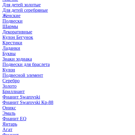
Для детей золотые
Для детей серебряные
Женские
Подвески
Шармы
Декоративные
Кулон Бегунок
Крестики
Ладанки
Буквы
Знаки зодиака
Подвески для браслета
Кулон
Подвесной элемент
Серебро
Золото
Бриллиант
Фианит Swarovski
Фианит Swarovski Кр-88
Оникс
Эмаль
Фианит EQ
Янтарь
Агат
Фианит