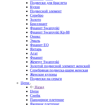
Подвески для браслета
Кулон
Подвесной элемент
Серебро
Золото
Бриллиант
Фианит Swarovski
Фианит Swarovski Кр-88
Оникс
Эмаль
Фианит EQ
Янтарь
Агат
Фианит
Жемчуг Swarovski
Золотой подвесной элемент женcкий
Серебряная подвеска-шарм женская
Женские кулоны
Подвески на серьги
Цепи
Назад
Цепи
Снейк
Панцирное плетение
Якорное плетение