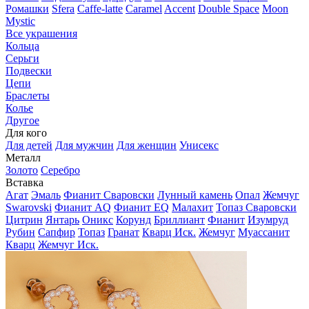
Ромашки
Sfera
Caffe-latte
Caramel
Accent
Double Space
Moon
Mystic
Все украшения
Кольца
Серьги
Подвески
Цепи
Браслеты
Колье
Другое
Для кого
Для детей
Для мужчин
Для женщин
Унисекс
Металл
Золото
Серебро
Вставка
Агат
Эмаль
Фианит Сваровски
Лунный камень
Опал
Жемчуг
Swarovski
Фианит AQ
Фианит EQ
Малахит
Топаз Сваровски
Цитрин
Янтарь
Оникс
Корунд
Бриллиант
Фианит
Изумруд
Рубин
Сапфир
Топаз
Гранат
Кварц Иск.
Жемчуг
Муассанит
Кварц
Жемчуг Иск.