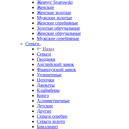
Жемчуг Svarowski
Женские
Женские золотые
Мужские золотые
Женские серебряные
Золотые обручальные
Женские обручальные
Мужские серебряные
Серьги
Назад
Серьги
Гвоздики
Английский замок
Французский замок
Удлиненные
Цепочки
Джекеты
Клаймберы
Конго
Асимметричные
Детские
Другие
Серьги серебро
Серьги золото
Бриллиант