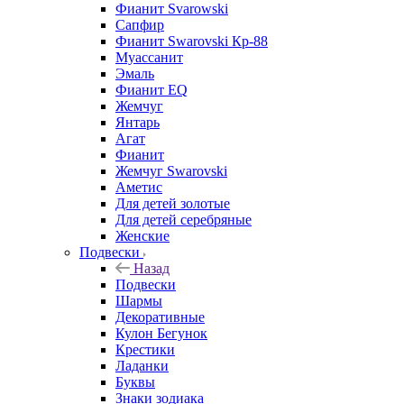
Фианит Svarowski
Сапфир
Фианит Swarovski Кр-88
Муассанит
Эмаль
Фианит EQ
Жемчуг
Янтарь
Агат
Фианит
Жемчуг Swarovski
Аметис
Для детей золотые
Для детей серебряные
Женские
Подвески
Назад
Подвески
Шармы
Декоративные
Кулон Бегунок
Крестики
Ладанки
Буквы
Знаки зодиака