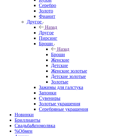
Серебро
Золото
Фианит
Другое
Назад
Другое
Пирсинг
Броши
Назад
Броши
Женские
Детские
Женские золотые
Детские золотые
Золотые
Зажимы для галстука
Запонки
Сувениры
Золотые украшения
Серебряные украшения
Новинки
Бриллианты
Свадьба&помолвка
%Обмен