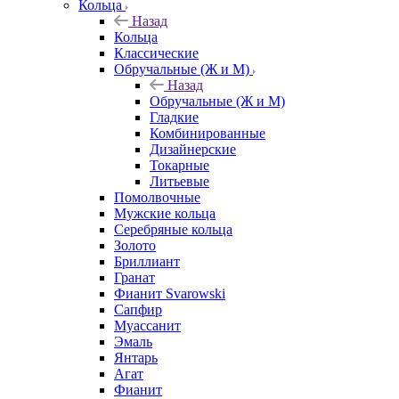
Кольца
Назад
Кольца
Классические
Обручальные (Ж и М)
Назад
Обручальные (Ж и М)
Гладкие
Комбинированные
Дизайнерские
Токарные
Литьевые
Помолвочные
Мужские кольца
Серебряные кольца
Золото
Бриллиант
Гранат
Фианит Svarowski
Сапфир
Муассанит
Эмаль
Янтарь
Агат
Фианит