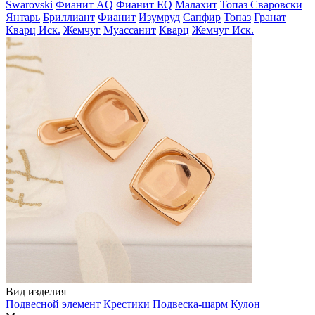
Swarovski
Фианит AQ
Фианит EQ
Малахит
Топаз Сваровски
Янтарь
Бриллиант
Фианит
Изумруд
Сапфир
Топаз
Гранат
Кварц Иск.
Жемчуг
Муассанит
Кварц
Жемчуг Иск.
Вид изделия
Подвесной элемент
Крестики
Подвеска-шарм
Кулон