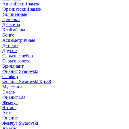
Английский замок
Французский замок
Удлиненные
Цепочки
Джекеты
Клаймберы
Конго
Асимметричные
Детские
Другие
Серьги серебро
Серьги золото
Бриллиант
Фианит Svarowski
Сапфир
Фианит Swarovski Кр-88
Муассанит
Эмаль
Фианит EQ
Жемчуг
Янтарь
Агат
Фианит
Жемчуг Swarovski
Аметис