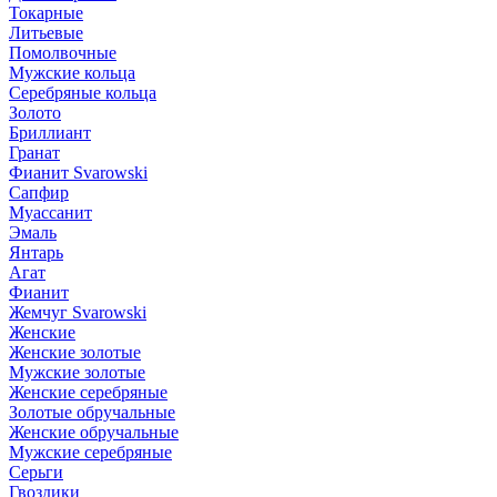
Токарные
Литьевые
Помолвочные
Мужские кольца
Серебряные кольца
Золото
Бриллиант
Гранат
Фианит Svarowski
Сапфир
Муассанит
Эмаль
Янтарь
Агат
Фианит
Жемчуг Svarowski
Женские
Женские золотые
Мужские золотые
Женские серебряные
Золотые обручальные
Женские обручальные
Мужские серебряные
Серьги
Гвоздики