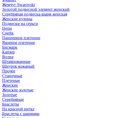
Жемчуг Swarovski
Золотой подвесной элемент женcкий
Серебряная подвеска-шарм женская
Женские кулоны
Подвески на серьги
Цепи
Снейк
Панцирное плетение
Якорное плетение
Бисмарк
Кайзер
Волна
Штампованные
Шнурок кожаный
Прочее
Станочные
Плетеные
Женские
Женские золотые
Золотые
Серебряные
Браслеты
На красной нитке
Браслеты с шармами