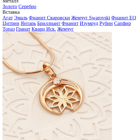
Металл
Золото
Серебро
Вставка
Агат
Эмаль
Фианит Сваровски
Жемчуг Swarovski
Фианит EQ
Цитрин
Янтарь
Бриллиант
Фианит
Изумруд
Рубин
Сапфир
Топаз
Гранат
Кварц Иск.
Жемчуг