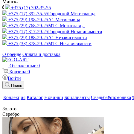
Минск
+375 (17) 392-35-55
+375 (17) 392-35-55
Городской Мстиславца
+375 (29) 198-29-25
A1 Мстиславца
+375 (29) 768-29-25
МТС Мстиславца
+375 (17) 317-29-25
Городской Независимости
+375 (29) 188-29-25
A1 Независимости
+375 (33) 378-29-25
МТС Независимости
О бренде
Оплата и доставка
Отложенные
0
Корзина
0
Войти
Поиск
Коллекция
Каталог
Новинки
Бриллианты
Свадьба&помолвка
Золото
Серебро