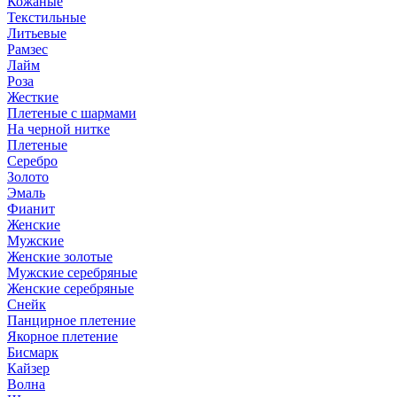
Кожаные
Текстильные
Литьевые
Рамзес
Лайм
Роза
Жесткие
Плетеные с шармами
На черной нитке
Плетеные
Серебро
Золото
Эмаль
Фианит
Женские
Мужские
Женские золотые
Мужские серебряные
Женские серебряные
Снейк
Панцирное плетение
Якорное плетение
Бисмарк
Кайзер
Волна