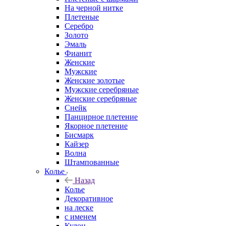
На черной нитке
Плетеные
Серебро
Золото
Эмаль
Фианит
Женские
Мужские
Женские золотые
Мужские серебряные
Женские серебряные
Снейк
Панцирное плетение
Якорное плетение
Бисмарк
Кайзер
Волна
Штампованные
Колье
Назад
Колье
Декоративное
на леске
с именем
Кулон