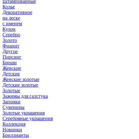
Штампованные
Колье
Декоративное
на леске
с именем
Кулон
Серебро
Золото
Фианит
Другое
Пирсинг
Броши
Женские
Детские
Женские золотые
Детские золотые
Золотые
Зажимы для галстука
Запонки
Сувениры
Золотые украшения
Серебряные украшения
Коллекция
Новинки
Бриллианты