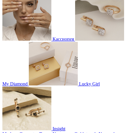
Кассиопея
My Diamond
Lucky Girl
Insight