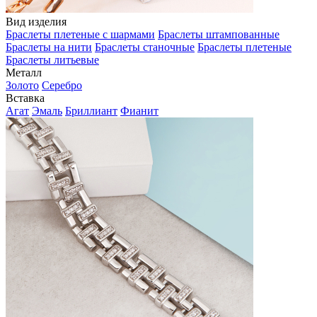
Вид изделия
Браслеты плетеные с шармами
Браслеты штампованные
Браслеты на нити
Браслеты станочные
Браслеты плетеные
Браслеты литьевые
Металл
Золото
Серебро
Вставка
Агат
Эмаль
Бриллиант
Фианит