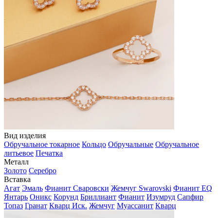
Вид изделия
Обручальное токарное
Кольцо
Обручальные
Обручальное
литьевое
Печатка
Металл
Золото
Серебро
Вставка
Агат
Эмаль
Фианит Сваровски
Жемчуг Swarovski
Фианит EQ
Янтарь
Оникс
Корунд
Бриллиант
Фианит
Изумруд
Сапфир
Топаз
Гранат
Кварц Иск.
Жемчуг
Муассанит
Кварц