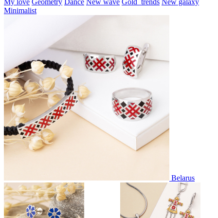
My love
Geometry
Dance
New wave
Gold_trends
New galaxy
Minimalist
Belarus