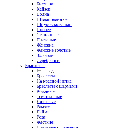
Бисмарк
Кайзер
Волна
Штампованные
Шнурок кожаный
Прочее
Станочные
Плетеные
Женские
Женские золотые
Золотые
Серебряные
Браслеты
Назад
Браслеты
На красной нитке
Браслеты с шармами
Кожаные
Текстильные
Литьевые
Рамзес
Лайм
Роза
Жесткие
Плетеные с шармами