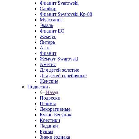
Фианит Svarowski
Сапфир
Фианит Swarovski Кр-88
Муассанит
Эмаль
Фианит EQ
Жемчуг
Янтарь
Агат
Фианит
Жемчуг Swarovski
Аметис
Для детей золотые
Для детей серебряные
Женские
Подвески
Назад
Подвески
Шармы
Декоративные
Кулон Бегунок
Крестики
Ладанки
Буквы
Знаки зодиака