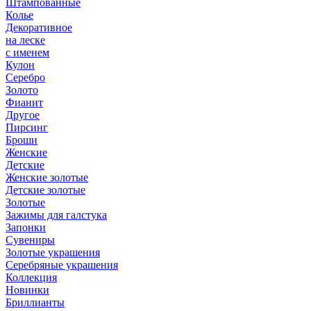
Штампованные
Колье
Декоративное
на леске
с именем
Кулон
Серебро
Золото
Фианит
Другое
Пирсинг
Броши
Женские
Детские
Женские золотые
Детские золотые
Золотые
Зажимы для галстука
Запонки
Сувениры
Золотые украшения
Серебряные украшения
Коллекция
Новинки
Бриллианты