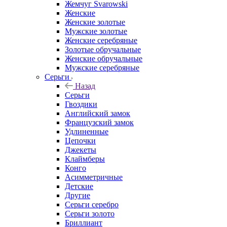
Жемчуг Svarowski
Женские
Женские золотые
Мужские золотые
Женские серебряные
Золотые обручальные
Женские обручальные
Мужские серебряные
Серьги
Назад
Серьги
Гвоздики
Английский замок
Французский замок
Удлиненные
Цепочки
Джекеты
Клаймберы
Конго
Асимметричные
Детские
Другие
Серьги серебро
Серьги золото
Бриллиант