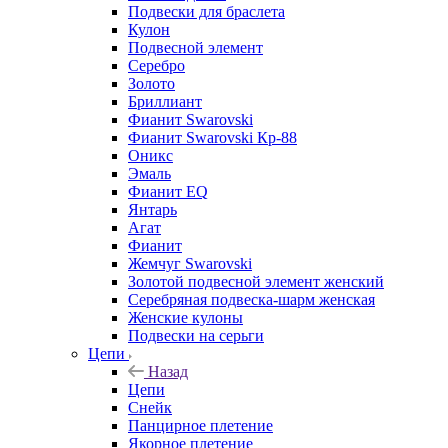
Подвески для браслета
Кулон
Подвесной элемент
Серебро
Золото
Бриллиант
Фианит Swarovski
Фианит Swarovski Кр-88
Оникс
Эмаль
Фианит EQ
Янтарь
Агат
Фианит
Жемчуг Swarovski
Золотой подвесной элемент женcкий
Серебряная подвеска-шарм женская
Женские кулоны
Подвески на серьги
Цепи
Назад
Цепи
Снейк
Панцирное плетение
Якорное плетение