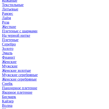
Кожаные
Текстильные
Литьевые
Рамзес
Лайм
Роза
Жесткие
Плетеные с шармами
На черной нитке
Плетеные
Серебро
Золото
Эмаль
Фианит
Женские
Мужские
Женские золотые
Мужские серебряные
Женские серебряные
Снейк
Панцирное плетение
Якорное плетение
Бисмарк
Кайзер
Волна