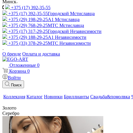
Минск
+375 (17) 392-35-55
+375 (17) 392-35-55
Городской Мстиславца
+375 (29) 198-29-25
A1 Мстиславца
+375 (29) 768-29-25
МТС Мстиславца
+375 (17) 317-29-25
Городской Независимости
+375 (29) 188-29-25
A1 Независимости
+375 (33) 378-29-25
МТС Независимости
О бренде
Оплата и доставка
Отложенные
0
Корзина
0
Войти
Поиск
Коллекция
Каталог
Новинки
Бриллианты
Свадьба&помолвка
Золото
Серебро