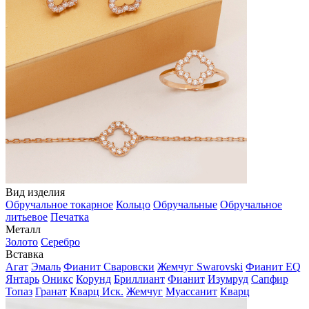
Вид изделия
Обручальное токарное
Кольцо
Обручальные
Обручальное
литьевое
Печатка
Металл
Золото
Серебро
Вставка
Агат
Эмаль
Фианит Сваровски
Жемчуг Swarovski
Фианит EQ
Янтарь
Оникс
Корунд
Бриллиант
Фианит
Изумруд
Сапфир
Топаз
Гранат
Кварц Иск.
Жемчуг
Муассанит
Кварц