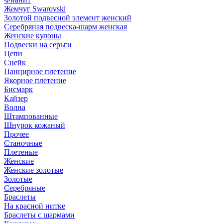
Жемчуг Swarovski
Золотой подвесной элемент женcкий
Серебряная подвеска-шарм женская
Женские кулоны
Подвески на серьги
Цепи
Снейк
Панцирное плетение
Якорное плетение
Бисмарк
Кайзер
Волна
Штампованные
Шнурок кожаный
Прочее
Станочные
Плетеные
Женские
Женские золотые
Золотые
Серебряные
Браслеты
На красной нитке
Браслеты с шармами