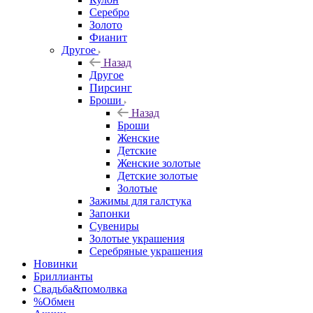
Серебро
Золото
Фианит
Другое
Назад
Другое
Пирсинг
Броши
Назад
Броши
Женские
Детские
Женские золотые
Детские золотые
Золотые
Зажимы для галстука
Запонки
Сувениры
Золотые украшения
Серебряные украшения
Новинки
Бриллианты
Свадьба&помолвка
%Обмен