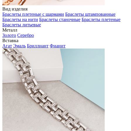
Вид изделия
Браслеты плетеные с шармами
Браслеты штампованные
Браслеты на нити
Браслеты станочные
Браслеты плетеные
Браслеты литьевые
Металл
Золото
Серебро
Вставка
Агат
Эмаль
Бриллиант
Фианит