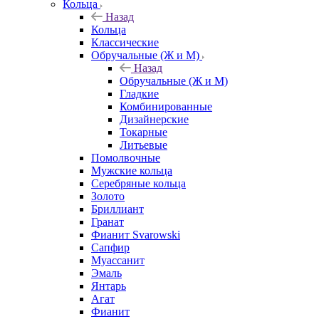
Кольца
Назад
Кольца
Классические
Обручальные (Ж и М)
Назад
Обручальные (Ж и М)
Гладкие
Комбинированные
Дизайнерские
Токарные
Литьевые
Помолвочные
Мужские кольца
Серебряные кольца
Золото
Бриллиант
Гранат
Фианит Svarowski
Сапфир
Муассанит
Эмаль
Янтарь
Агат
Фианит