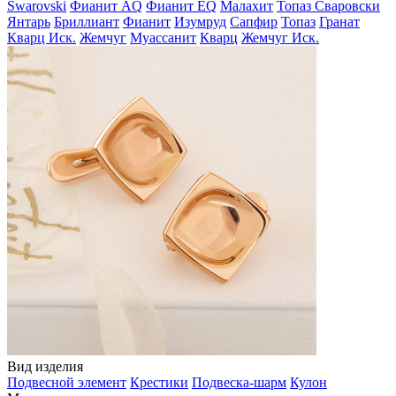
Swarovski
Фианит AQ
Фианит EQ
Малахит
Топаз Сваровски
Янтарь
Бриллиант
Фианит
Изумруд
Сапфир
Топаз
Гранат
Кварц Иск.
Жемчуг
Муассанит
Кварц
Жемчуг Иск.
Вид изделия
Подвесной элемент
Крестики
Подвеска-шарм
Кулон