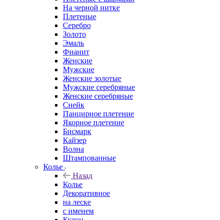
На черной нитке
Плетеные
Серебро
Золото
Эмаль
Фианит
Женские
Мужские
Женские золотые
Мужские серебряные
Женские серебряные
Снейк
Панцирное плетение
Якорное плетение
Бисмарк
Кайзер
Волна
Штампованные
Колье
Назад
Колье
Декоративное
на леске
с именем
Кулон