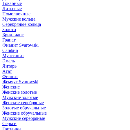
Токарные
Литьевые
Помолвочные
Мужские кольца
Серебряные кольца
Золото
Бриллиант
Гранат
Фианит Svarowski
Сапфир
Муассанит
Эмаль
Янтарь
Агат
Фианит
Жемчуг Svarowski
Женские
Женские золотые
Мужские золотые
Женские серебряные
Золотые обручальные
Женские обручальные
Мужские серебряные
Серьги
Гвоздики