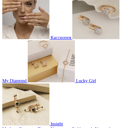
Кассиопея
My Diamond
Lucky Girl
Insight