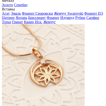
Металл
Золото
Серебро
Вставка
Агат
Эмаль
Фианит Сваровски
Жемчуг Swarovski
Фианит EQ
Цитрин
Янтарь
Бриллиант
Фианит
Изумруд
Рубин
Сапфир
Топаз
Гранат
Кварц Иск.
Жемчуг