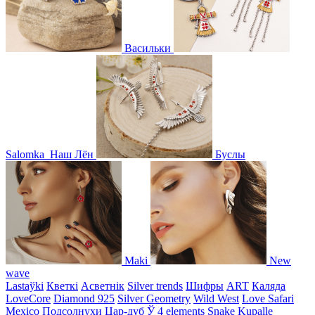
Васильки
Salomka
Наш Лён
Буслы
Maki
New
wave
Lastaўki
Кветкі
Асветнiк
Silver trends
Шифры
ART
Каляда
LoveCore
Diamond 925
Silver Geometry
Wild West
Love Safari
Mexico
Подсолнухи
Цар-дуб
Ў
4 elements
Snake
Kupalle