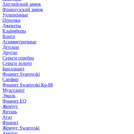
Английский замок
Французский замок
Удлиненные
Цепочки
Джекеты
Клаймберы
Конго
Асимметричные
Детские
Другие
Серьги серебро
Серьги золото
Бриллиант
Фианит Svarowski
Сапфир
Фианит Swarovski Кр-88
Муассанит
Эмаль
Фианит EQ
Жемчуг
Янтарь
Агат
Фианит
Жемчуг Swarovski
Аметис