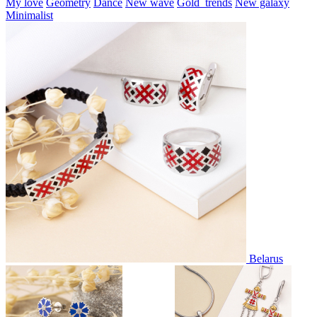
My love
Geometry
Dance
New wave
Gold_trends
New galaxy
Minimalist
Belarus