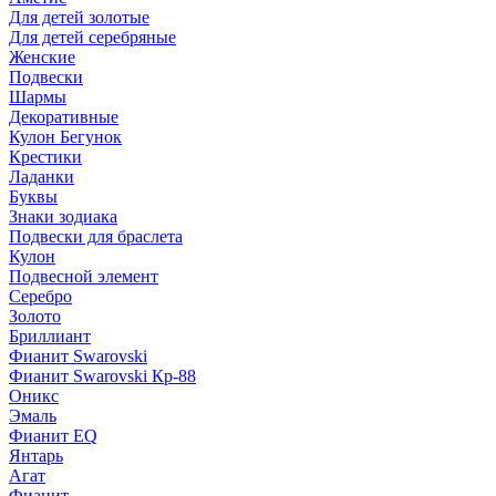
Для детей золотые
Для детей серебряные
Женские
Подвески
Шармы
Декоративные
Кулон Бегунок
Крестики
Ладанки
Буквы
Знаки зодиака
Подвески для браслета
Кулон
Подвесной элемент
Серебро
Золото
Бриллиант
Фианит Swarovski
Фианит Swarovski Кр-88
Оникс
Эмаль
Фианит EQ
Янтарь
Агат
Фианит