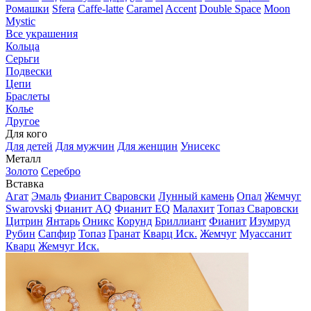
Ромашки
Sfera
Caffe-latte
Caramel
Accent
Double Space
Moon
Mystic
Все украшения
Кольца
Серьги
Подвески
Цепи
Браслеты
Колье
Другое
Для кого
Для детей
Для мужчин
Для женщин
Унисекс
Металл
Золото
Серебро
Вставка
Агат
Эмаль
Фианит Сваровски
Лунный камень
Опал
Жемчуг
Swarovski
Фианит AQ
Фианит EQ
Малахит
Топаз Сваровски
Цитрин
Янтарь
Оникс
Корунд
Бриллиант
Фианит
Изумруд
Рубин
Сапфир
Топаз
Гранат
Кварц Иск.
Жемчуг
Муассанит
Кварц
Жемчуг Иск.