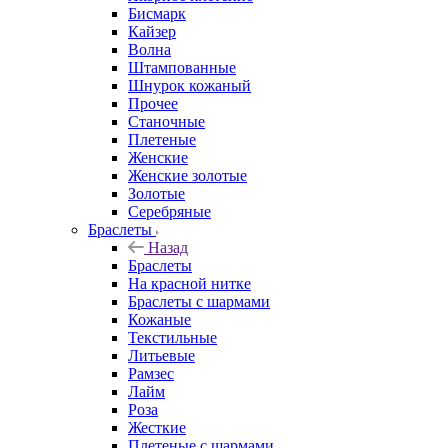
Бисмарк
Кайзер
Волна
Штампованные
Шнурок кожаный
Прочее
Станочные
Плетеные
Женские
Женские золотые
Золотые
Серебряные
Браслеты
Назад
Браслеты
На красной нитке
Браслеты с шармами
Кожаные
Текстильные
Литьевые
Рамзес
Лайм
Роза
Жесткие
Плетеные с шармами