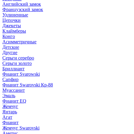
Английский замок
Французский замок
Удлиненные
Цепочки
Джекеты
Клаймберы
Конго
Асимметричные
Детские
Другие
Серьги серебро
Серьги золото
Бриллиант
Фианит Svarowski
Сапфир
Фианит Swarovski Кр-88
Муассанит
Эмаль
Фианит EQ
Жемчуг
Янтарь
Агат
Фианит
Жемчуг Swarovski
Аметис