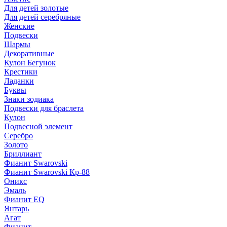
Для детей золотые
Для детей серебряные
Женские
Подвески
Шармы
Декоративные
Кулон Бегунок
Крестики
Ладанки
Буквы
Знаки зодиака
Подвески для браслета
Кулон
Подвесной элемент
Серебро
Золото
Бриллиант
Фианит Swarovski
Фианит Swarovski Кр-88
Оникс
Эмаль
Фианит EQ
Янтарь
Агат
Фианит