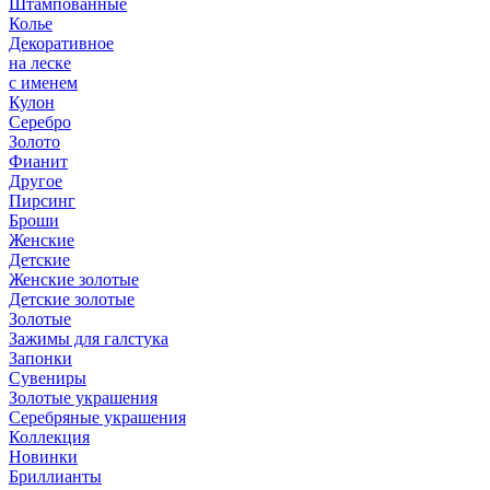
Штампованные
Колье
Декоративное
на леске
с именем
Кулон
Серебро
Золото
Фианит
Другое
Пирсинг
Броши
Женские
Детские
Женские золотые
Детские золотые
Золотые
Зажимы для галстука
Запонки
Сувениры
Золотые украшения
Серебряные украшения
Коллекция
Новинки
Бриллианты