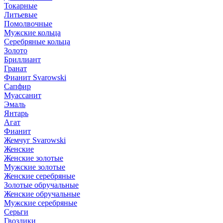
Токарные
Литьевые
Помолвочные
Мужские кольца
Серебряные кольца
Золото
Бриллиант
Гранат
Фианит Svarowski
Сапфир
Муассанит
Эмаль
Янтарь
Агат
Фианит
Жемчуг Svarowski
Женские
Женские золотые
Мужские золотые
Женские серебряные
Золотые обручальные
Женские обручальные
Мужские серебряные
Серьги
Гвоздики