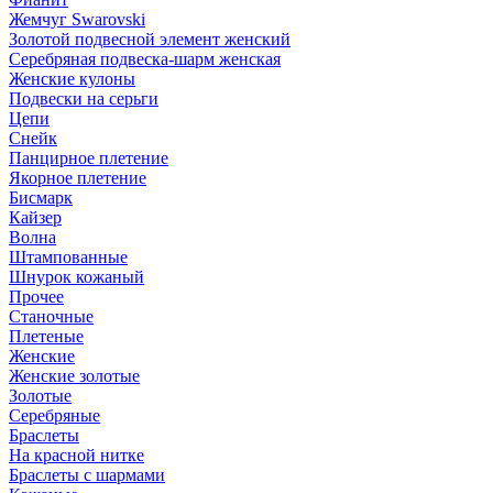
Жемчуг Swarovski
Золотой подвесной элемент женcкий
Серебряная подвеска-шарм женская
Женские кулоны
Подвески на серьги
Цепи
Снейк
Панцирное плетение
Якорное плетение
Бисмарк
Кайзер
Волна
Штампованные
Шнурок кожаный
Прочее
Станочные
Плетеные
Женские
Женские золотые
Золотые
Серебряные
Браслеты
На красной нитке
Браслеты с шармами