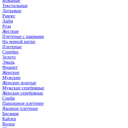
Кожаные
Текстильные
Литьевые
Рамзес
Лайм
Роза
Жесткие
Плетеные с шармами
На черной нитке
Плетеные
Серебро
Золото
Эмаль
Фианит
Женские
Мужские
Женские золотые
Мужские серебряные
Женские серебряные
Снейк
Панцирное плетение
Якорное плетение
Бисмарк
Кайзер
Волна