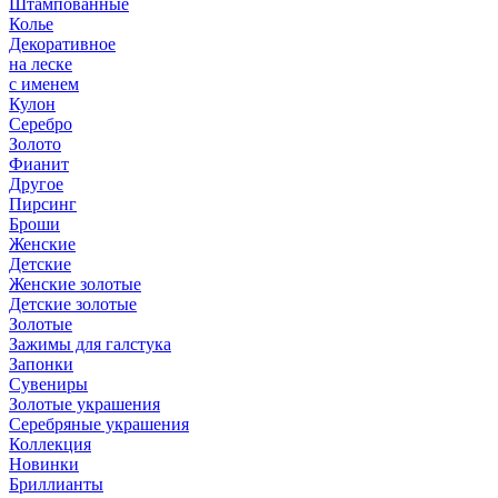
Штампованные
Колье
Декоративное
на леске
с именем
Кулон
Серебро
Золото
Фианит
Другое
Пирсинг
Броши
Женские
Детские
Женские золотые
Детские золотые
Золотые
Зажимы для галстука
Запонки
Сувениры
Золотые украшения
Серебряные украшения
Коллекция
Новинки
Бриллианты