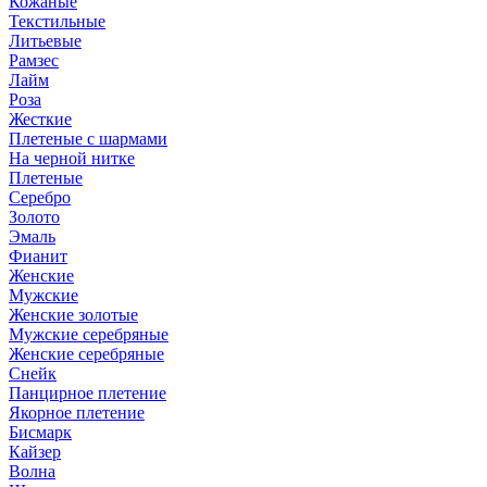
Кожаные
Текстильные
Литьевые
Рамзес
Лайм
Роза
Жесткие
Плетеные с шармами
На черной нитке
Плетеные
Серебро
Золото
Эмаль
Фианит
Женские
Мужские
Женские золотые
Мужские серебряные
Женские серебряные
Снейк
Панцирное плетение
Якорное плетение
Бисмарк
Кайзер
Волна