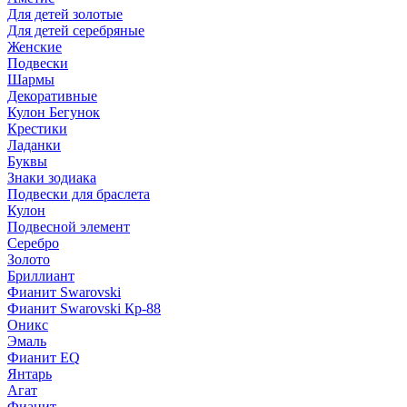
Для детей золотые
Для детей серебряные
Женские
Подвески
Шармы
Декоративные
Кулон Бегунок
Крестики
Ладанки
Буквы
Знаки зодиака
Подвески для браслета
Кулон
Подвесной элемент
Серебро
Золото
Бриллиант
Фианит Swarovski
Фианит Swarovski Кр-88
Оникс
Эмаль
Фианит EQ
Янтарь
Агат
Фианит