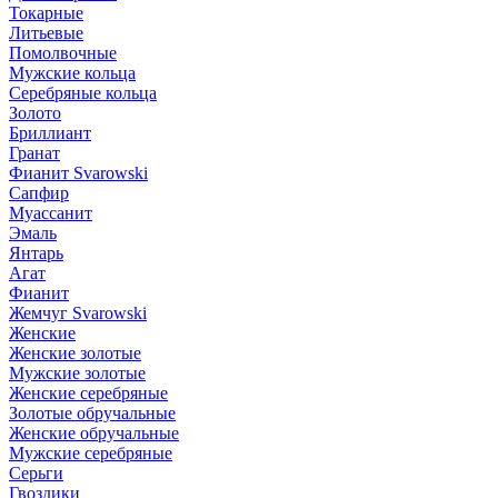
Токарные
Литьевые
Помолвочные
Мужские кольца
Серебряные кольца
Золото
Бриллиант
Гранат
Фианит Svarowski
Сапфир
Муассанит
Эмаль
Янтарь
Агат
Фианит
Жемчуг Svarowski
Женские
Женские золотые
Мужские золотые
Женские серебряные
Золотые обручальные
Женские обручальные
Мужские серебряные
Серьги
Гвоздики