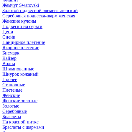
Жемчуг Swarovski
Золотой подвесной элемент женcкий
Серебряная подвеска-шарм женская
Женские кулоны
Подвески на серьги
Цепи
Снейк
Панцирное плетение
Якорное плетение
Бисмарк
Кайзер
Волна
Штампованные
Шнурок кожаный
Прочее
Станочные
Плетеные
Женские
Женские золотые
Золотые
Серебряные
Браслеты
На красной нитке
Браслеты с шармами