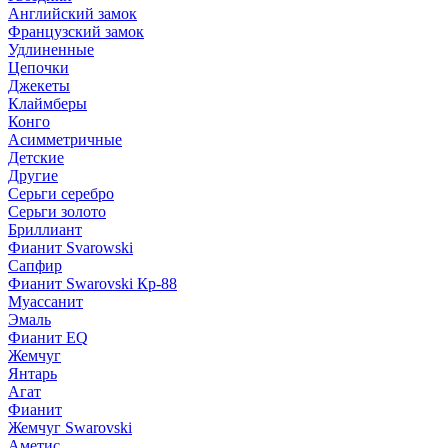
Английский замок
Французский замок
Удлиненные
Цепочки
Джекеты
Клаймберы
Конго
Асимметричные
Детские
Другие
Серьги серебро
Серьги золото
Бриллиант
Фианит Svarowski
Сапфир
Фианит Swarovski Кр-88
Муассанит
Эмаль
Фианит EQ
Жемчуг
Янтарь
Агат
Фианит
Жемчуг Swarovski
Аметис