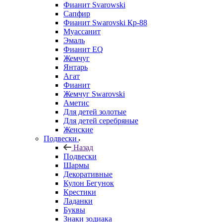
Фианит Svarowski
Сапфир
Фианит Swarovski Кр-88
Муассанит
Эмаль
Фианит EQ
Жемчуг
Янтарь
Агат
Фианит
Жемчуг Swarovski
Аметис
Для детей золотые
Для детей серебряные
Женские
Подвески
Назад
Подвески
Шармы
Декоративные
Кулон Бегунок
Крестики
Ладанки
Буквы
Знаки зодиака