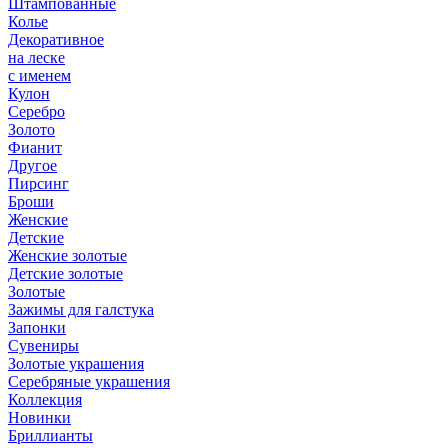
Штампованные
Колье
Декоративное
на леске
с именем
Кулон
Серебро
Золото
Фианит
Другое
Пирсинг
Броши
Женские
Детские
Женские золотые
Детские золотые
Золотые
Зажимы для галстука
Запонки
Сувениры
Золотые украшения
Серебряные украшения
Коллекция
Новинки
Бриллианты