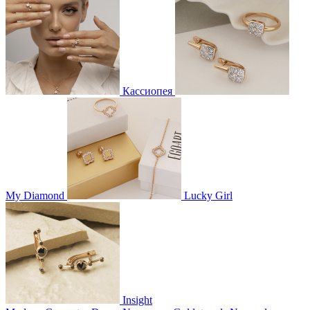
Кассиопея
My Diamond
Lucky Girl
Insight