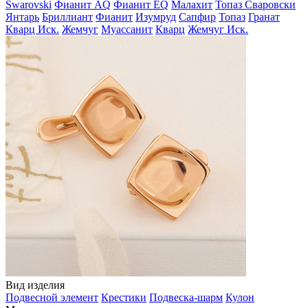
Swarovski
Фианит AQ
Фианит EQ
Малахит
Топаз Сваровски
Янтарь
Бриллиант
Фианит
Изумруд
Сапфир
Топаз
Гранат
Кварц Иск.
Жемчуг
Муассанит
Кварц
Жемчуг Иск.
Вид изделия
Подвесной элемент
Крестики
Подвеска-шарм
Кулон