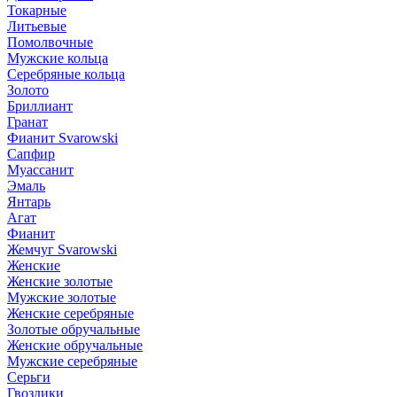
Токарные
Литьевые
Помолвочные
Мужские кольца
Серебряные кольца
Золото
Бриллиант
Гранат
Фианит Svarowski
Сапфир
Муассанит
Эмаль
Янтарь
Агат
Фианит
Жемчуг Svarowski
Женские
Женские золотые
Мужские золотые
Женские серебряные
Золотые обручальные
Женские обручальные
Мужские серебряные
Серьги
Гвоздики