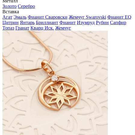
Металл
Золото
Серебро
Вставка
Агат
Эмаль
Фианит Сваровски
Жемчуг Swarovski
Фианит EQ
Цитрин
Янтарь
Бриллиант
Фианит
Изумруд
Рубин
Сапфир
Топаз
Гранат
Кварц Иск.
Жемчуг