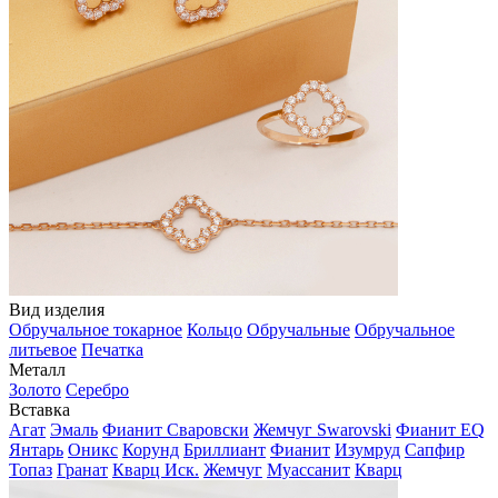
Вид изделия
Обручальное токарное
Кольцо
Обручальные
Обручальное
литьевое
Печатка
Металл
Золото
Серебро
Вставка
Агат
Эмаль
Фианит Сваровски
Жемчуг Swarovski
Фианит EQ
Янтарь
Оникс
Корунд
Бриллиант
Фианит
Изумруд
Сапфир
Топаз
Гранат
Кварц Иск.
Жемчуг
Муассанит
Кварц