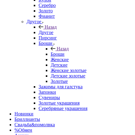
Серебро
Золото
Фианит
Другое
Назад
Другое
Пирсинг
Броши
Назад
Броши
Женские
Детские
Женские золотые
Детские золотые
Золотые
Зажимы для галстука
Запонки
Сувениры
Золотые украшения
Серебряные украшения
Новинки
Бриллианты
Свадьба&помолвка
%Обмен