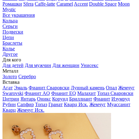
Ромашки
Sfera
Caffe-latte
Caramel
Accent
Double Space
Moon
Mystic
Все украшения
Кольца
Серьги
Подвески
Цепи
Браслеты
Колье
Другое
Для кого
Для детей
Для мужчин
Для женщин
Унисекс
Металл
Золото
Серебро
Вставка
Агат
Эмаль
Фианит Сваровски
Лунный камень
Опал
Жемчуг
Swarovski
Фианит AQ
Фианит EQ
Малахит
Топаз Сваровски
Цитрин
Янтарь
Оникс
Корунд
Бриллиант
Фианит
Изумруд
Рубин
Сапфир
Топаз
Гранат
Кварц Иск.
Жемчуг
Муассанит
Кварц
Жемчуг Иск.