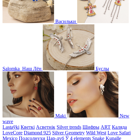
Васильки
Salomka
Наш Лён
Буслы
Maki
New
wave
Lastaўki
Кветкі
Асветнiк
Silver trends
Шифры
ART
Каляда
LoveCore
Diamond 925
Silver Geometry
Wild West
Love Safari
Mexico
Подсолнухи
Цар-дуб
Ў
4 elements
Snake
Kupalle