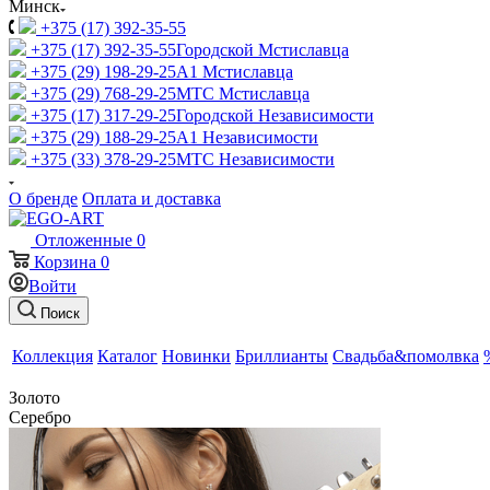
Минск
+375 (17) 392-35-55
+375 (17) 392-35-55
Городской Мстиславца
+375 (29) 198-29-25
A1 Мстиславца
+375 (29) 768-29-25
МТС Мстиславца
+375 (17) 317-29-25
Городской Независимости
+375 (29) 188-29-25
A1 Независимости
+375 (33) 378-29-25
МТС Независимости
О бренде
Оплата и доставка
Отложенные
0
Корзина
0
Войти
Поиск
Коллекция
Каталог
Новинки
Бриллианты
Свадьба&помолвка
Золото
Серебро