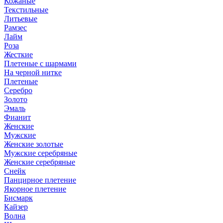
Кожаные
Текстильные
Литьевые
Рамзес
Лайм
Роза
Жесткие
Плетеные с шармами
На черной нитке
Плетеные
Серебро
Золото
Эмаль
Фианит
Женские
Мужские
Женские золотые
Мужские серебряные
Женские серебряные
Снейк
Панцирное плетение
Якорное плетение
Бисмарк
Кайзер
Волна