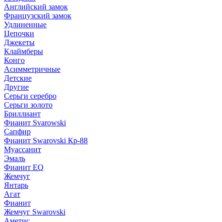
Английский замок
Французский замок
Удлиненные
Цепочки
Джекеты
Клаймберы
Конго
Асимметричные
Детские
Другие
Серьги серебро
Серьги золото
Бриллиант
Фианит Svarowski
Сапфир
Фианит Swarovski Кр-88
Муассанит
Эмаль
Фианит EQ
Жемчуг
Янтарь
Агат
Фианит
Жемчуг Swarovski
Аметис