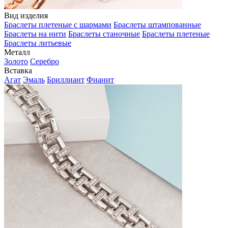
Вид изделия
Браслеты плетеные с шармами
Браслеты штампованные
Браслеты на нити
Браслеты станочные
Браслеты плетеные
Браслеты литьевые
Металл
Золото
Серебро
Вставка
Агат
Эмаль
Бриллиант
Фианит