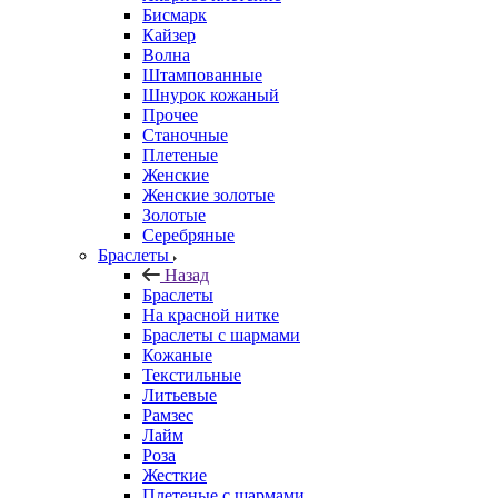
Бисмарк
Кайзер
Волна
Штампованные
Шнурок кожаный
Прочее
Станочные
Плетеные
Женские
Женские золотые
Золотые
Серебряные
Браслеты
Назад
Браслеты
На красной нитке
Браслеты с шармами
Кожаные
Текстильные
Литьевые
Рамзес
Лайм
Роза
Жесткие
Плетеные с шармами