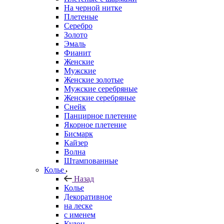
На черной нитке
Плетеные
Серебро
Золото
Эмаль
Фианит
Женские
Мужские
Женские золотые
Мужские серебряные
Женские серебряные
Снейк
Панцирное плетение
Якорное плетение
Бисмарк
Кайзер
Волна
Штампованные
Колье
Назад
Колье
Декоративное
на леске
с именем
Кулон