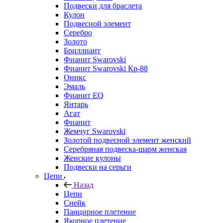
Подвески для браслета
Кулон
Подвесной элемент
Серебро
Золото
Бриллиант
Фианит Swarovski
Фианит Swarovski Кр-88
Оникс
Эмаль
Фианит EQ
Янтарь
Агат
Фианит
Жемчуг Swarovski
Золотой подвесной элемент женcкий
Серебряная подвеска-шарм женская
Женские кулоны
Подвески на серьги
Цепи
Назад
Цепи
Снейк
Панцирное плетение
Якорное плетение