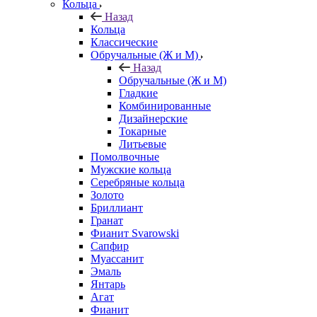
Кольца
Назад
Кольца
Классические
Обручальные (Ж и М)
Назад
Обручальные (Ж и М)
Гладкие
Комбинированные
Дизайнерские
Токарные
Литьевые
Помолвочные
Мужские кольца
Серебряные кольца
Золото
Бриллиант
Гранат
Фианит Svarowski
Сапфир
Муассанит
Эмаль
Янтарь
Агат
Фианит