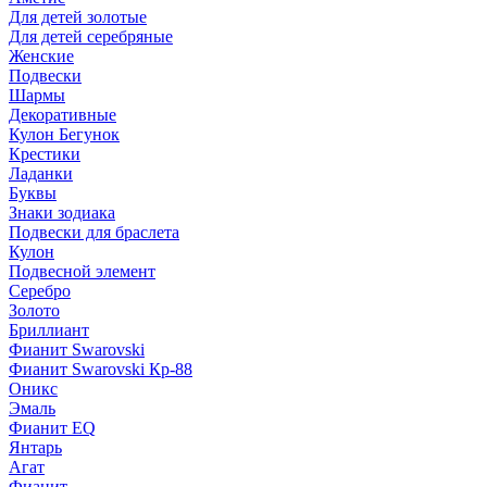
Для детей золотые
Для детей серебряные
Женские
Подвески
Шармы
Декоративные
Кулон Бегунок
Крестики
Ладанки
Буквы
Знаки зодиака
Подвески для браслета
Кулон
Подвесной элемент
Серебро
Золото
Бриллиант
Фианит Swarovski
Фианит Swarovski Кр-88
Оникс
Эмаль
Фианит EQ
Янтарь
Агат
Фианит