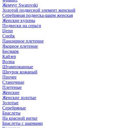
Жемчуг Swarovski
Золотой подвесной элемент женcкий
Серебряная подвеска-шарм женская
Женские кулоны
Подвески на серьги
Цепи
Снейк
Панцирное плетение
Якорное плетение
Бисмарк
Кайзер
Волна
Штампованные
Шнурок кожаный
Прочее
Станочные
Плетеные
Женские
Женские золотые
Золотые
Серебряные
Браслеты
На красной нитке
Браслеты с шармами