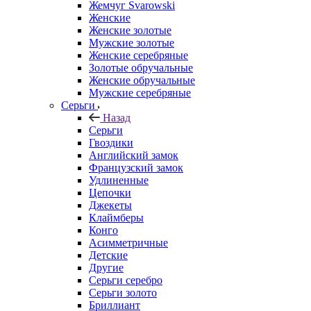
Жемчуг Svarowski
Женские
Женские золотые
Мужские золотые
Женские серебряные
Золотые обручальные
Женские обручальные
Мужские серебряные
Серьги
Назад
Серьги
Гвоздики
Английский замок
Французский замок
Удлиненные
Цепочки
Джекеты
Клаймберы
Конго
Асимметричные
Детские
Другие
Серьги серебро
Серьги золото
Бриллиант