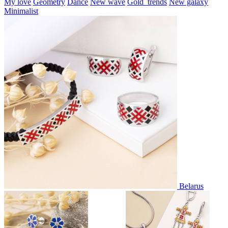
My love
Geometry
Dance
New wave
Gold_trends
New galaxy
Minimalist
Belarus