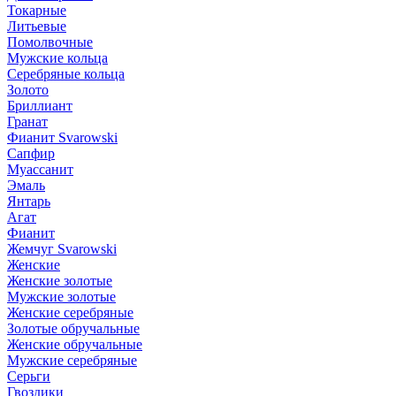
Токарные
Литьевые
Помолвочные
Мужские кольца
Серебряные кольца
Золото
Бриллиант
Гранат
Фианит Svarowski
Сапфир
Муассанит
Эмаль
Янтарь
Агат
Фианит
Жемчуг Svarowski
Женские
Женские золотые
Мужские золотые
Женские серебряные
Золотые обручальные
Женские обручальные
Мужские серебряные
Серьги
Гвоздики