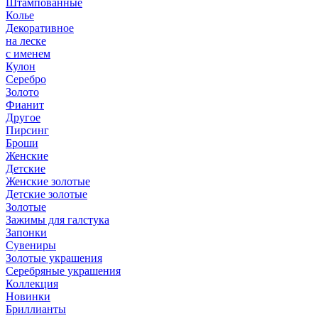
Штампованные
Колье
Декоративное
на леске
с именем
Кулон
Серебро
Золото
Фианит
Другое
Пирсинг
Броши
Женские
Детские
Женские золотые
Детские золотые
Золотые
Зажимы для галстука
Запонки
Сувениры
Золотые украшения
Серебряные украшения
Коллекция
Новинки
Бриллианты