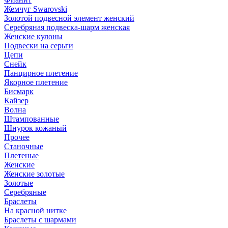
Жемчуг Swarovski
Золотой подвесной элемент женcкий
Серебряная подвеска-шарм женская
Женские кулоны
Подвески на серьги
Цепи
Снейк
Панцирное плетение
Якорное плетение
Бисмарк
Кайзер
Волна
Штампованные
Шнурок кожаный
Прочее
Станочные
Плетеные
Женские
Женские золотые
Золотые
Серебряные
Браслеты
На красной нитке
Браслеты с шармами