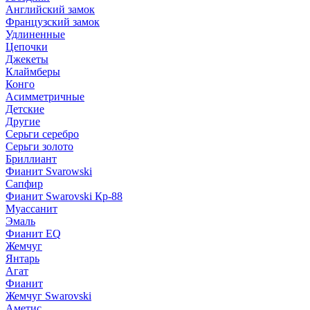
Английский замок
Французский замок
Удлиненные
Цепочки
Джекеты
Клаймберы
Конго
Асимметричные
Детские
Другие
Серьги серебро
Серьги золото
Бриллиант
Фианит Svarowski
Сапфир
Фианит Swarovski Кр-88
Муассанит
Эмаль
Фианит EQ
Жемчуг
Янтарь
Агат
Фианит
Жемчуг Swarovski
Аметис