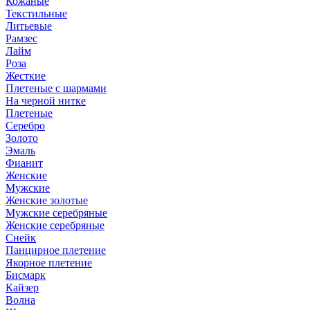
Кожаные
Текстильные
Литьевые
Рамзес
Лайм
Роза
Жесткие
Плетеные с шармами
На черной нитке
Плетеные
Серебро
Золото
Эмаль
Фианит
Женские
Мужские
Женские золотые
Мужские серебряные
Женские серебряные
Снейк
Панцирное плетение
Якорное плетение
Бисмарк
Кайзер
Волна