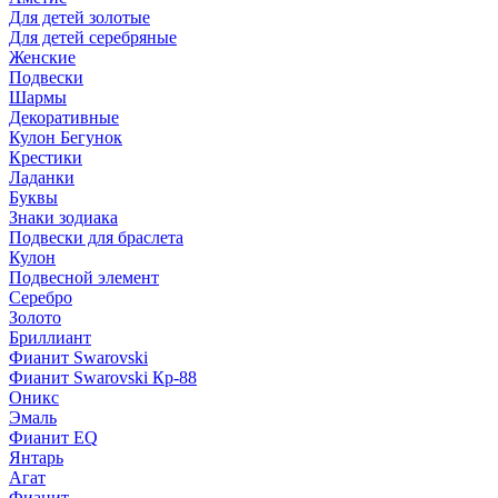
Для детей золотые
Для детей серебряные
Женские
Подвески
Шармы
Декоративные
Кулон Бегунок
Крестики
Ладанки
Буквы
Знаки зодиака
Подвески для браслета
Кулон
Подвесной элемент
Серебро
Золото
Бриллиант
Фианит Swarovski
Фианит Swarovski Кр-88
Оникс
Эмаль
Фианит EQ
Янтарь
Агат
Фианит