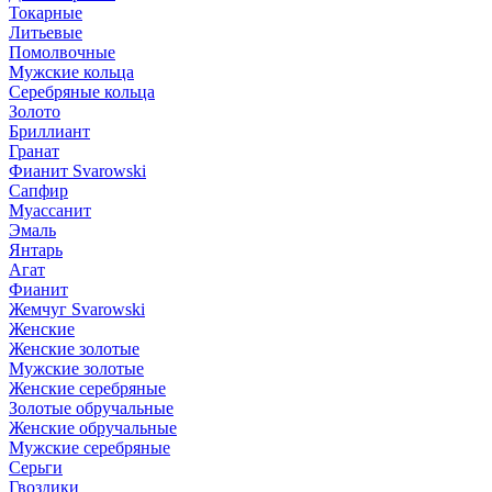
Токарные
Литьевые
Помолвочные
Мужские кольца
Серебряные кольца
Золото
Бриллиант
Гранат
Фианит Svarowski
Сапфир
Муассанит
Эмаль
Янтарь
Агат
Фианит
Жемчуг Svarowski
Женские
Женские золотые
Мужские золотые
Женские серебряные
Золотые обручальные
Женские обручальные
Мужские серебряные
Серьги
Гвоздики