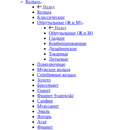
Кольца
Назад
Кольца
Классические
Обручальные (Ж и М)
Назад
Обручальные (Ж и М)
Гладкие
Комбинированные
Дизайнерские
Токарные
Литьевые
Помолвочные
Мужские кольца
Серебряные кольца
Золото
Бриллиант
Гранат
Фианит Svarowski
Сапфир
Муассанит
Эмаль
Янтарь
Агат
Фианит