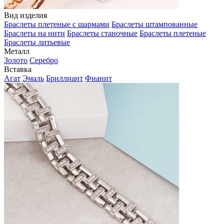
Вид изделия
Браслеты плетеные с шармами
Браслеты штампованные
Браслеты на нити
Браслеты станочные
Браслеты плетеные
Браслеты литьевые
Металл
Золото
Серебро
Вставка
Агат
Эмаль
Бриллиант
Фианит