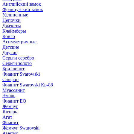
Английский замок
Французский замок
Удлиненные
Цепочки
Джекеты
Клаймберы
Конго
Асимметричные
Детские
Другие
Серьги серебро
Серьги золото
Бриллиант
Фианит Svarowski
Сапфир
Фианит Swarovski Кр-88
Муассанит
Эмаль
Фианит EQ
Жемчуг
Янтарь
Агат
Фианит
Жемчуг Swarovski
Аметис