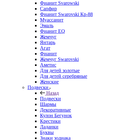
Фианит Svarowski
Сапфир
Фианит Swarovski Кр-88
Муассанит
Эмаль
Фианит EQ
Жемчуг
Янтарь
Агат
Фианит
Жемчуг Swarovski
Аметис
Для детей золотые
Для детей серебряные
Женские
Подвески
Назад
Подвески
Шармы
Декоративные
Кулон Бегунок
Крестики
Ладанки
Буквы
Знаки зодиака