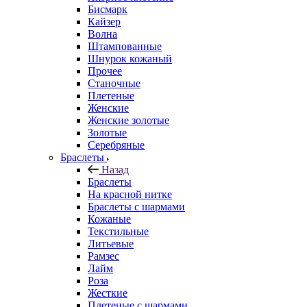
Бисмарк
Кайзер
Волна
Штампованные
Шнурок кожаный
Прочее
Станочные
Плетеные
Женские
Женские золотые
Золотые
Серебряные
Браслеты
Назад
Браслеты
На красной нитке
Браслеты с шармами
Кожаные
Текстильные
Литьевые
Рамзес
Лайм
Роза
Жесткие
Плетеные с шармами