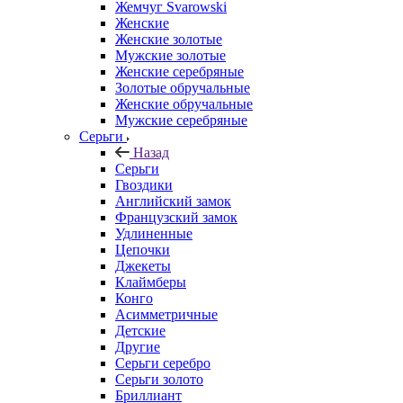
Жемчуг Svarowski
Женские
Женские золотые
Мужские золотые
Женские серебряные
Золотые обручальные
Женские обручальные
Мужские серебряные
Серьги
Назад
Серьги
Гвоздики
Английский замок
Французский замок
Удлиненные
Цепочки
Джекеты
Клаймберы
Конго
Асимметричные
Детские
Другие
Серьги серебро
Серьги золото
Бриллиант