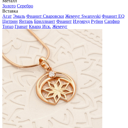
Металл
Золото
Серебро
Вставка
Агат
Эмаль
Фианит Сваровски
Жемчуг Swarovski
Фианит EQ
Цитрин
Янтарь
Бриллиант
Фианит
Изумруд
Рубин
Сапфир
Топаз
Гранат
Кварц Иск.
Жемчуг