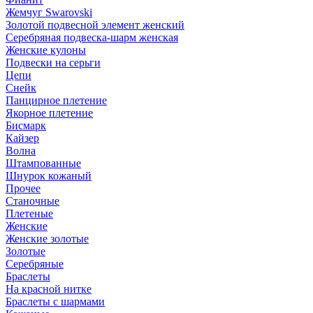
Жемчуг Swarovski
Золотой подвесной элемент женcкий
Серебряная подвеска-шарм женская
Женские кулоны
Подвески на серьги
Цепи
Снейк
Панцирное плетение
Якорное плетение
Бисмарк
Кайзер
Волна
Штампованные
Шнурок кожаный
Прочее
Станочные
Плетеные
Женские
Женские золотые
Золотые
Серебряные
Браслеты
На красной нитке
Браслеты с шармами