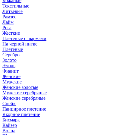
Кожаные
Текстильные
Литьевые
Рамзес
Лайм
Роза
Жесткие
Плетеные с шармами
На черной нитке
Плетеные
Серебро
Золото
Эмаль
Фианит
Женские
Мужские
Женские золотые
Мужские серебряные
Женские серебряные
Снейк
Панцирное плетение
Якорное плетение
Бисмарк
Кайзер
Волна