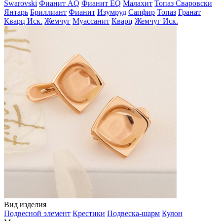
Swarovski
Фианит AQ
Фианит EQ
Малахит
Топаз Сваровски
Янтарь
Бриллиант
Фианит
Изумруд
Сапфир
Топаз
Гранат
Кварц Иск.
Жемчуг
Муассанит
Кварц
Жемчуг Иск.
Вид изделия
Подвесной элемент
Крестики
Подвеска-шарм
Кулон