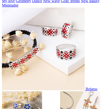
My love
Geometry
Dance
New wave
Gold_trends
New galaxy
Minimalist
Belarus