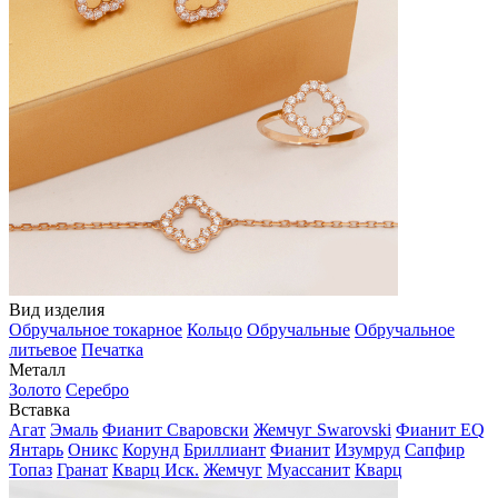
Вид изделия
Обручальное токарное
Кольцо
Обручальные
Обручальное
литьевое
Печатка
Металл
Золото
Серебро
Вставка
Агат
Эмаль
Фианит Сваровски
Жемчуг Swarovski
Фианит EQ
Янтарь
Оникс
Корунд
Бриллиант
Фианит
Изумруд
Сапфир
Топаз
Гранат
Кварц Иск.
Жемчуг
Муассанит
Кварц