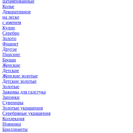
Штампованные
Колье
Декоративное
на леске
с именем
Кулон
Серебро
Золото
Фианит
Другое
Пирсинг
Броши
Женские
Детские
Женские золотые
Детские золотые
Золотые
Зажимы для галстука
Запонки
Сувениры
Золотые украшения
Серебряные украшения
Коллекция
Новинки
Бриллианты