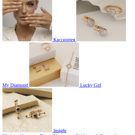
Кассиопея
My Diamond
Lucky Girl
Insight