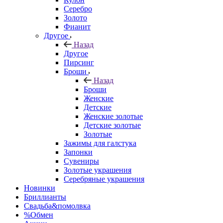
Серебро
Золото
Фианит
Другое
Назад
Другое
Пирсинг
Броши
Назад
Броши
Женские
Детские
Женские золотые
Детские золотые
Золотые
Зажимы для галстука
Запонки
Сувениры
Золотые украшения
Серебряные украшения
Новинки
Бриллианты
Свадьба&помолвка
%Обмен