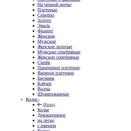
На черной нитке
Плетеные
Серебро
Золото
Эмаль
Фианит
Женские
Мужские
Женские золотые
Мужские серебряные
Женские серебряные
Снейк
Панцирное плетение
Якорное плетение
Бисмарк
Кайзер
Волна
Штампованные
Колье
Назад
Колье
Декоративное
на леске
с именем
Кулон