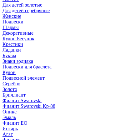
Для детей золотые
Для детей серебряные
Женские
Подвески
Шармы
Декоративные
Кулон Бегунок
Крестики
Ладанки
Буквы
Знаки зодиака
Подвески для браслета
Кулон
Подвесной элемент
Серебро
Золото
Бриллиант
Фианит Swarovski
Фианит Swarovski Кр-88
Оникс
Эмаль
Фианит EQ
Янтарь
Агат
Фианит