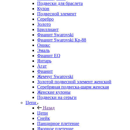
Подвески для браслета
Кулон
Подвесной элемент
Серебро
Золото
Бриллиант
Фианит Swarovski
Фианит Swarovski Кр-88
Оникс
Эмаль
Фианит EQ
Янтарь
Агат
Фианит
Жемчуг Swarovski
Золотой подвесной элемент женcкий
Серебряная подвеска-шарм женская
Женские кулоны
Подвески на серьги
Цепи
Назад
Цепи
Снейк
Панцирное плетение
Якорное плетение