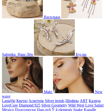
Васильки
Salomka
Наш Лён
Буслы
Maki
New
wave
Lastaўki
Кветкі
Асветнiк
Silver trends
Шифры
ART
Каляда
LoveCore
Diamond 925
Silver Geometry
Wild West
Love Safari
Mexico
Подсолнухи
Цар-дуб
Ў
4 elements
Snake
Kupalle