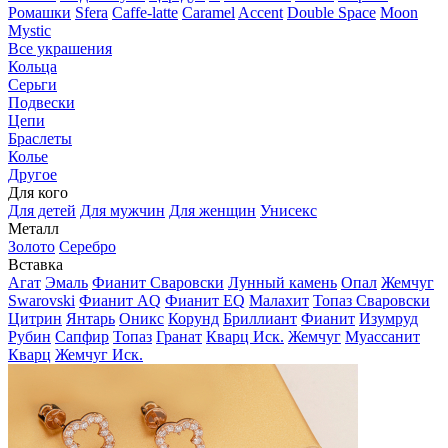
Ромашки
Sfera
Caffe-latte
Caramel
Accent
Double Space
Moon
Mystic
Все украшения
Кольца
Серьги
Подвески
Цепи
Браслеты
Колье
Другое
Для кого
Для детей
Для мужчин
Для женщин
Унисекс
Металл
Золото
Серебро
Вставка
Агат
Эмаль
Фианит Сваровски
Лунный камень
Опал
Жемчуг
Swarovski
Фианит AQ
Фианит EQ
Малахит
Топаз Сваровски
Цитрин
Янтарь
Оникс
Корунд
Бриллиант
Фианит
Изумруд
Рубин
Сапфир
Топаз
Гранат
Кварц Иск.
Жемчуг
Муассанит
Кварц
Жемчуг Иск.