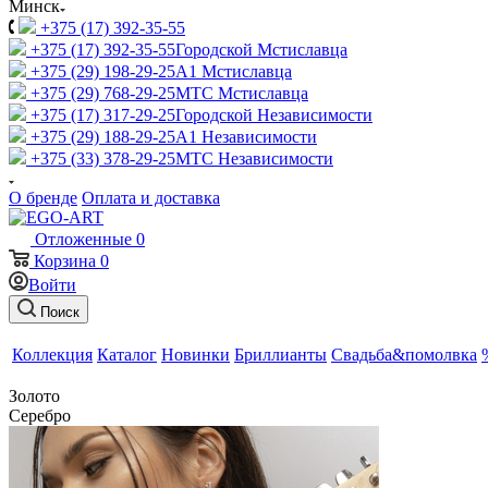
Минск
+375 (17) 392-35-55
+375 (17) 392-35-55
Городской Мстиславца
+375 (29) 198-29-25
A1 Мстиславца
+375 (29) 768-29-25
МТС Мстиславца
+375 (17) 317-29-25
Городской Независимости
+375 (29) 188-29-25
A1 Независимости
+375 (33) 378-29-25
МТС Независимости
О бренде
Оплата и доставка
Отложенные
0
Корзина
0
Войти
Поиск
Коллекция
Каталог
Новинки
Бриллианты
Свадьба&помолвка
Золото
Серебро