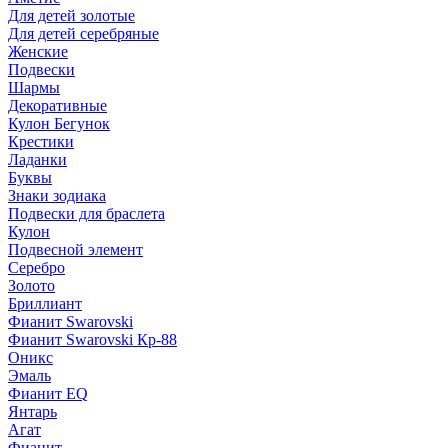
Для детей золотые
Для детей серебряные
Женские
Подвески
Шармы
Декоративные
Кулон Бегунок
Крестики
Ладанки
Буквы
Знаки зодиака
Подвески для браслета
Кулон
Подвесной элемент
Серебро
Золото
Бриллиант
Фианит Swarovski
Фианит Swarovski Кр-88
Оникс
Эмаль
Фианит EQ
Янтарь
Агат
Фианит