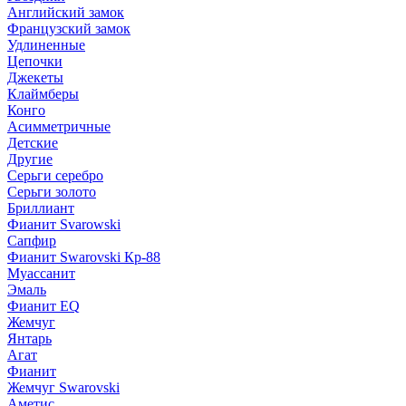
Английский замок
Французский замок
Удлиненные
Цепочки
Джекеты
Клаймберы
Конго
Асимметричные
Детские
Другие
Серьги серебро
Серьги золото
Бриллиант
Фианит Svarowski
Сапфир
Фианит Swarovski Кр-88
Муассанит
Эмаль
Фианит EQ
Жемчуг
Янтарь
Агат
Фианит
Жемчуг Swarovski
Аметис