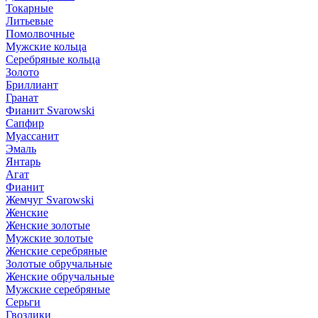
Токарные
Литьевые
Помолвочные
Мужские кольца
Серебряные кольца
Золото
Бриллиант
Гранат
Фианит Svarowski
Сапфир
Муассанит
Эмаль
Янтарь
Агат
Фианит
Жемчуг Svarowski
Женские
Женские золотые
Мужские золотые
Женские серебряные
Золотые обручальные
Женские обручальные
Мужские серебряные
Серьги
Гвоздики