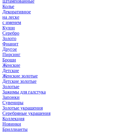
Штампованные
Колье
Декоративное
на леске
с именем
Кулон
Серебро
Золото
Фианит
Другое
Пирсинг
Броши
Женские
Детские
Женские золотые
Детские золотые
Золотые
Зажимы для галстука
Запонки
Сувениры
Золотые украшения
Серебряные украшения
Коллекция
Новинки
Бриллианты