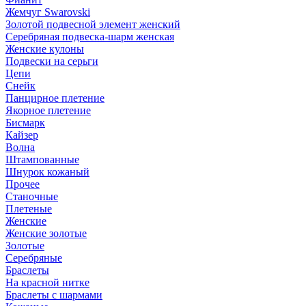
Жемчуг Swarovski
Золотой подвесной элемент женcкий
Серебряная подвеска-шарм женская
Женские кулоны
Подвески на серьги
Цепи
Снейк
Панцирное плетение
Якорное плетение
Бисмарк
Кайзер
Волна
Штампованные
Шнурок кожаный
Прочее
Станочные
Плетеные
Женские
Женские золотые
Золотые
Серебряные
Браслеты
На красной нитке
Браслеты с шармами