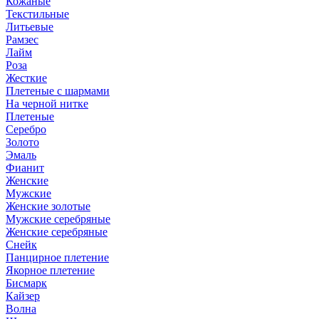
Кожаные
Текстильные
Литьевые
Рамзес
Лайм
Роза
Жесткие
Плетеные с шармами
На черной нитке
Плетеные
Серебро
Золото
Эмаль
Фианит
Женские
Мужские
Женские золотые
Мужские серебряные
Женские серебряные
Снейк
Панцирное плетение
Якорное плетение
Бисмарк
Кайзер
Волна