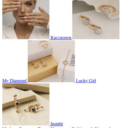
Кассиопея
My Diamond
Lucky Girl
Insight