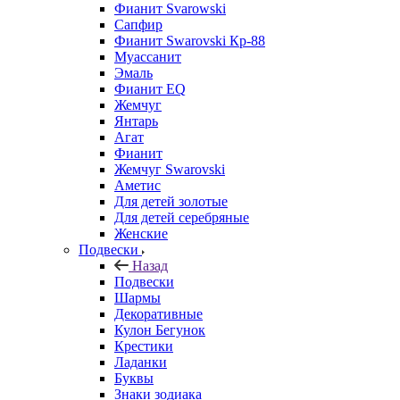
Фианит Svarowski
Сапфир
Фианит Swarovski Кр-88
Муассанит
Эмаль
Фианит EQ
Жемчуг
Янтарь
Агат
Фианит
Жемчуг Swarovski
Аметис
Для детей золотые
Для детей серебряные
Женские
Подвески
Назад
Подвески
Шармы
Декоративные
Кулон Бегунок
Крестики
Ладанки
Буквы
Знаки зодиака