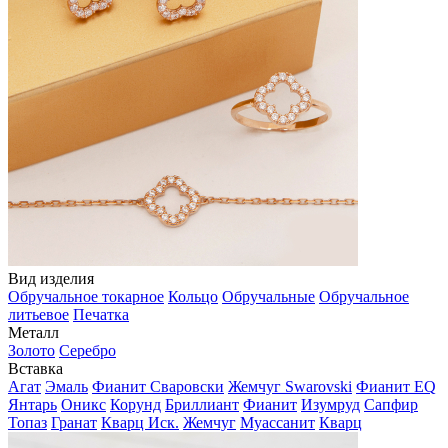
Вид изделия
Обручальное токарное
Кольцо
Обручальные
Обручальное
литьевое
Печатка
Металл
Золото
Серебро
Вставка
Агат
Эмаль
Фианит Сваровски
Жемчуг Swarovski
Фианит EQ
Янтарь
Оникс
Корунд
Бриллиант
Фианит
Изумруд
Сапфир
Топаз
Гранат
Кварц Иск.
Жемчуг
Муассанит
Кварц