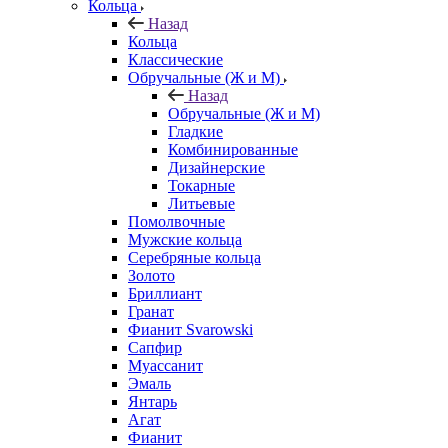
Кольца
Назад
Кольца
Классические
Обручальные (Ж и М)
Назад
Обручальные (Ж и М)
Гладкие
Комбинированные
Дизайнерские
Токарные
Литьевые
Помолвочные
Мужские кольца
Серебряные кольца
Золото
Бриллиант
Гранат
Фианит Svarowski
Сапфир
Муассанит
Эмаль
Янтарь
Агат
Фианит