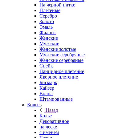
На черной нитке
Плетеные
Серебро
Золото
Эмаль
Фианит
Женские
Мужские
Женские золотые
Мужские серебряные
Женские серебряные
Снейк
Панцирное плетение
Якорное плетение
Бисмарк
Кайзер
Волна
Штампованные
Колье
Назад
Колье
Декоративное
на леске
с именем
Кулон