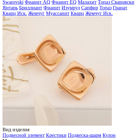
Swarovski
Фианит AQ
Фианит EQ
Малахит
Топаз Сваровски
Янтарь
Бриллиант
Фианит
Изумруд
Сапфир
Топаз
Гранат
Кварц Иск.
Жемчуг
Муассанит
Кварц
Жемчуг Иск.
Вид изделия
Подвесной элемент
Крестики
Подвеска-шарм
Кулон