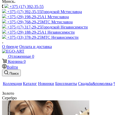
Минск
+375 (17) 392-35-55
+375 (17) 392-35-55
Городской Мстиславца
+375 (29) 198-29-25
A1 Мстиславца
+375 (29) 768-29-25
МТС Мстиславца
+375 (17) 317-29-25
Городской Независимости
+375 (29) 188-29-25
A1 Независимости
+375 (33) 378-29-25
МТС Независимости
О бренде
Оплата и доставка
Отложенные
0
Корзина
0
Войти
Поиск
Коллекция
Каталог
Новинки
Бриллианты
Свадьба&помолвка
Золото
Серебро