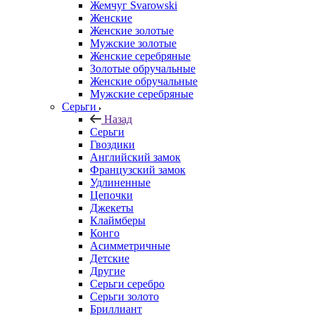
Жемчуг Svarowski
Женские
Женские золотые
Мужские золотые
Женские серебряные
Золотые обручальные
Женские обручальные
Мужские серебряные
Серьги
Назад
Серьги
Гвоздики
Английский замок
Французский замок
Удлиненные
Цепочки
Джекеты
Клаймберы
Конго
Асимметричные
Детские
Другие
Серьги серебро
Серьги золото
Бриллиант