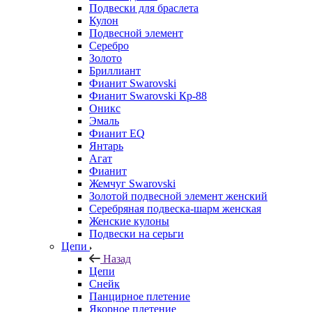
Подвески для браслета
Кулон
Подвесной элемент
Серебро
Золото
Бриллиант
Фианит Swarovski
Фианит Swarovski Кр-88
Оникс
Эмаль
Фианит EQ
Янтарь
Агат
Фианит
Жемчуг Swarovski
Золотой подвесной элемент женcкий
Серебряная подвеска-шарм женская
Женские кулоны
Подвески на серьги
Цепи
Назад
Цепи
Снейк
Панцирное плетение
Якорное плетение