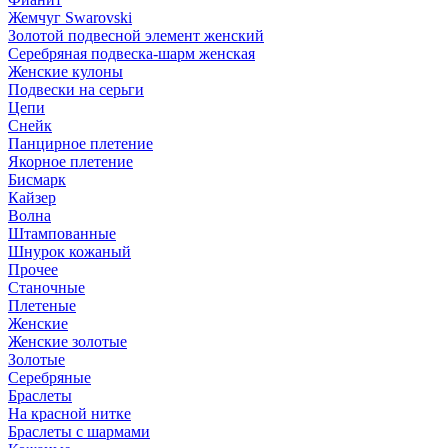
Жемчуг Swarovski
Золотой подвесной элемент женcкий
Серебряная подвеска-шарм женская
Женские кулоны
Подвески на серьги
Цепи
Снейк
Панцирное плетение
Якорное плетение
Бисмарк
Кайзер
Волна
Штампованные
Шнурок кожаный
Прочее
Станочные
Плетеные
Женские
Женские золотые
Золотые
Серебряные
Браслеты
На красной нитке
Браслеты с шармами