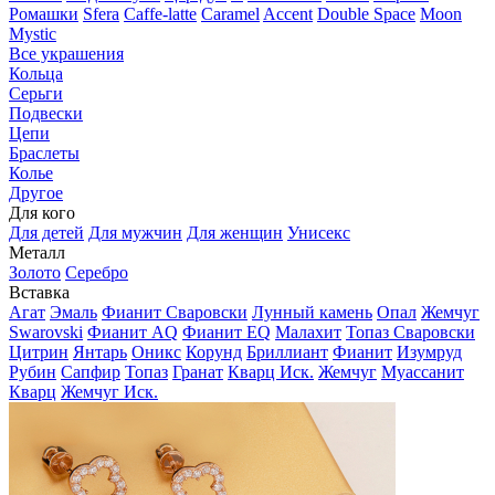
Ромашки
Sfera
Caffe-latte
Caramel
Accent
Double Space
Moon
Mystic
Все украшения
Кольца
Серьги
Подвески
Цепи
Браслеты
Колье
Другое
Для кого
Для детей
Для мужчин
Для женщин
Унисекс
Металл
Золото
Серебро
Вставка
Агат
Эмаль
Фианит Сваровски
Лунный камень
Опал
Жемчуг
Swarovski
Фианит AQ
Фианит EQ
Малахит
Топаз Сваровски
Цитрин
Янтарь
Оникс
Корунд
Бриллиант
Фианит
Изумруд
Рубин
Сапфир
Топаз
Гранат
Кварц Иск.
Жемчуг
Муассанит
Кварц
Жемчуг Иск.