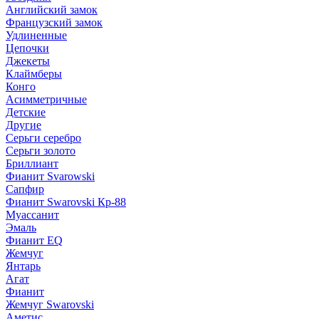
Английский замок
Французский замок
Удлиненные
Цепочки
Джекеты
Клаймберы
Конго
Асимметричные
Детские
Другие
Серьги серебро
Серьги золото
Бриллиант
Фианит Svarowski
Сапфир
Фианит Swarovski Кр-88
Муассанит
Эмаль
Фианит EQ
Жемчуг
Янтарь
Агат
Фианит
Жемчуг Swarovski
Аметис