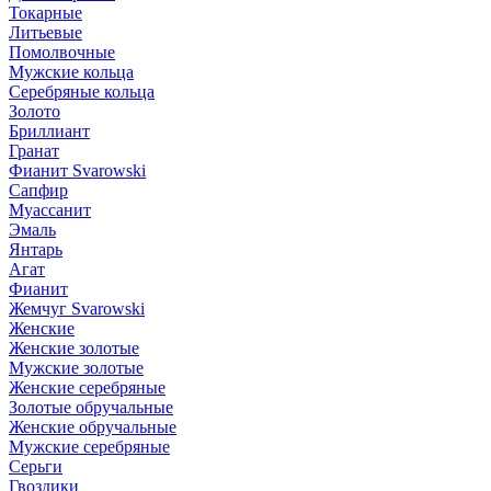
Токарные
Литьевые
Помолвочные
Мужские кольца
Серебряные кольца
Золото
Бриллиант
Гранат
Фианит Svarowski
Сапфир
Муассанит
Эмаль
Янтарь
Агат
Фианит
Жемчуг Svarowski
Женские
Женские золотые
Мужские золотые
Женские серебряные
Золотые обручальные
Женские обручальные
Мужские серебряные
Серьги
Гвоздики