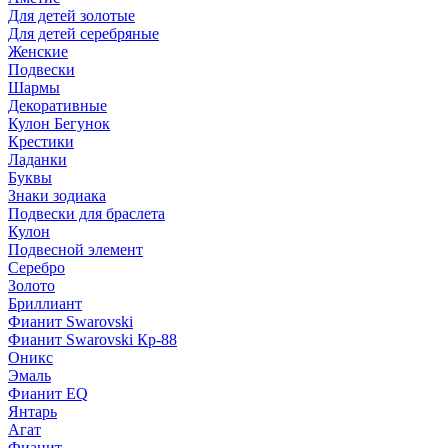
Для детей золотые
Для детей серебряные
Женские
Подвески
Шармы
Декоративные
Кулон Бегунок
Крестики
Ладанки
Буквы
Знаки зодиака
Подвески для браслета
Кулон
Подвесной элемент
Серебро
Золото
Бриллиант
Фианит Swarovski
Фианит Swarovski Кр-88
Оникс
Эмаль
Фианит EQ
Янтарь
Агат
Фианит