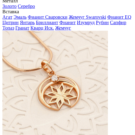
Металл
Золото
Серебро
Вставка
Агат
Эмаль
Фианит Сваровски
Жемчуг Swarovski
Фианит EQ
Цитрин
Янтарь
Бриллиант
Фианит
Изумруд
Рубин
Сапфир
Топаз
Гранат
Кварц Иск.
Жемчуг