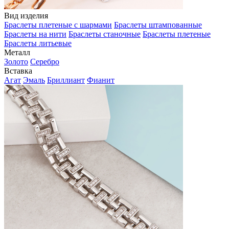
Вид изделия
Браслеты плетеные с шармами
Браслеты штампованные
Браслеты на нити
Браслеты станочные
Браслеты плетеные
Браслеты литьевые
Металл
Золото
Серебро
Вставка
Агат
Эмаль
Бриллиант
Фианит