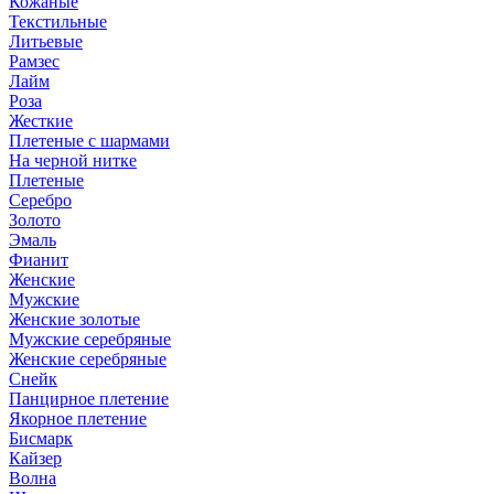
Кожаные
Текстильные
Литьевые
Рамзес
Лайм
Роза
Жесткие
Плетеные с шармами
На черной нитке
Плетеные
Серебро
Золото
Эмаль
Фианит
Женские
Мужские
Женские золотые
Мужские серебряные
Женские серебряные
Снейк
Панцирное плетение
Якорное плетение
Бисмарк
Кайзер
Волна