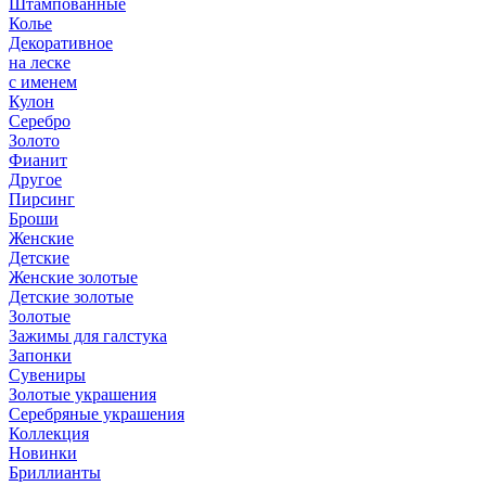
Штампованные
Колье
Декоративное
на леске
с именем
Кулон
Серебро
Золото
Фианит
Другое
Пирсинг
Броши
Женские
Детские
Женские золотые
Детские золотые
Золотые
Зажимы для галстука
Запонки
Сувениры
Золотые украшения
Серебряные украшения
Коллекция
Новинки
Бриллианты