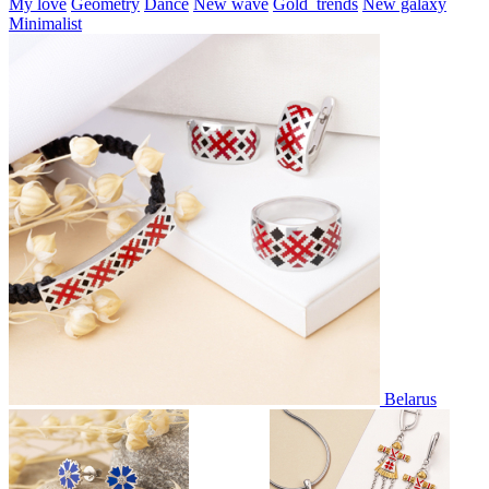
My love
Geometry
Dance
New wave
Gold_trends
New galaxy
Minimalist
Belarus