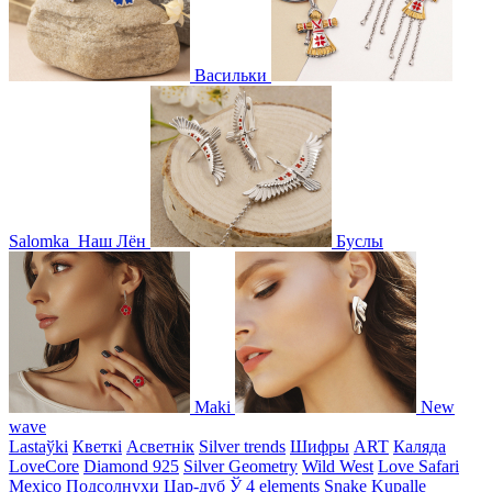
Васильки
Salomka
Наш Лён
Буслы
Maki
New
wave
Lastaўki
Кветкі
Асветнiк
Silver trends
Шифры
ART
Каляда
LoveCore
Diamond 925
Silver Geometry
Wild West
Love Safari
Mexico
Подсолнухи
Цар-дуб
Ў
4 elements
Snake
Kupalle