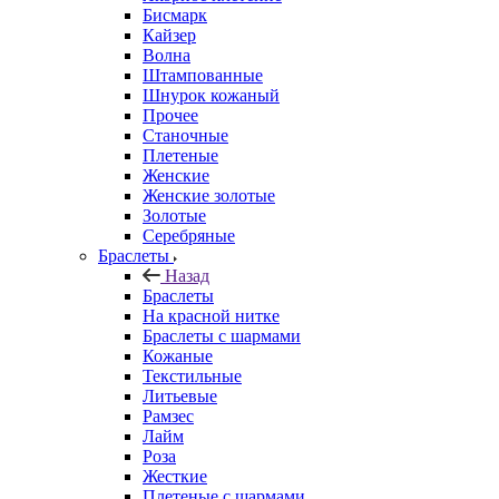
Бисмарк
Кайзер
Волна
Штампованные
Шнурок кожаный
Прочее
Станочные
Плетеные
Женские
Женские золотые
Золотые
Серебряные
Браслеты
Назад
Браслеты
На красной нитке
Браслеты с шармами
Кожаные
Текстильные
Литьевые
Рамзес
Лайм
Роза
Жесткие
Плетеные с шармами