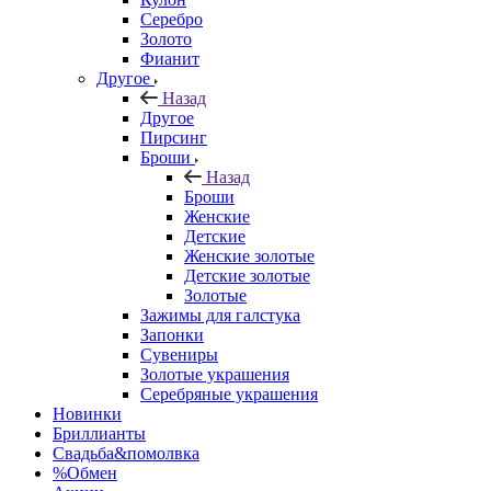
Серебро
Золото
Фианит
Другое
Назад
Другое
Пирсинг
Броши
Назад
Броши
Женские
Детские
Женские золотые
Детские золотые
Золотые
Зажимы для галстука
Запонки
Сувениры
Золотые украшения
Серебряные украшения
Новинки
Бриллианты
Свадьба&помолвка
%Обмен