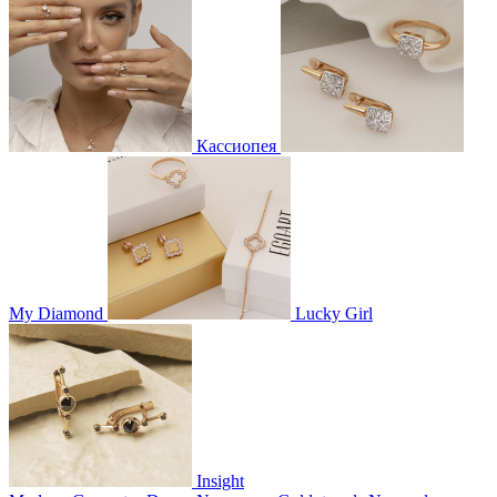
Кассиопея
My Diamond
Lucky Girl
Insight