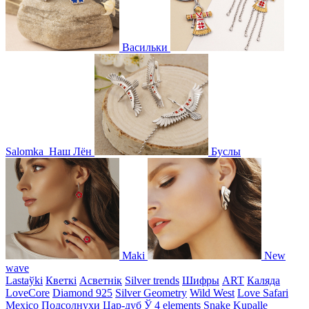
Васильки
Salomka
Наш Лён
Буслы
Maki
New
wave
Lastaўki
Кветкі
Асветнiк
Silver trends
Шифры
ART
Каляда
LoveCore
Diamond 925
Silver Geometry
Wild West
Love Safari
Mexico
Подсолнухи
Цар-дуб
Ў
4 elements
Snake
Kupalle