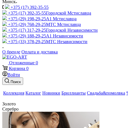
Минск
+375 (17) 392-35-55
+375 (17) 392-35-55
Городской Мстиславца
+375 (29) 198-29-25
A1 Мстиславца
+375 (29) 768-29-25
МТС Мстиславца
+375 (17) 317-29-25
Городской Независимости
+375 (29) 188-29-25
A1 Независимости
+375 (33) 378-29-25
МТС Независимости
О бренде
Оплата и доставка
Отложенные
0
Корзина
0
Войти
Поиск
Коллекция
Каталог
Новинки
Бриллианты
Свадьба&помолвка
Золото
Серебро