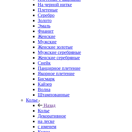
На черной нитке
Плетеные
Серебро
Золото
Эмаль
Фианит
Женские
Мужские
Женские золотые
Мужские серебряные
Женские серебряные
Снейк
Панцирное плетение
Якорное плетение
Бисмарк
Кайзер
Волна
Штампованные
Колье
Назад
Колье
Декоративное
на леске
с именем
Кулон