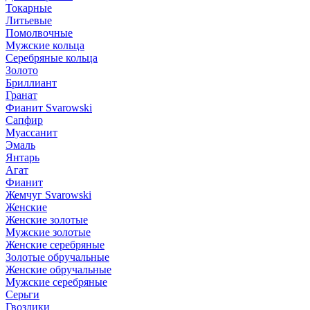
Токарные
Литьевые
Помолвочные
Мужские кольца
Серебряные кольца
Золото
Бриллиант
Гранат
Фианит Svarowski
Сапфир
Муассанит
Эмаль
Янтарь
Агат
Фианит
Жемчуг Svarowski
Женские
Женские золотые
Мужские золотые
Женские серебряные
Золотые обручальные
Женские обручальные
Мужские серебряные
Серьги
Гвоздики