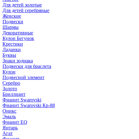
Для детей золотые
Для детей серебряные
Женские
Подвески
Шармы
Декоративные
Кулон Бегунок
Крестики
Ладанки
Буквы
Знаки зодиака
Подвески для браслета
Кулон
Подвесной элемент
Серебро
Золото
Бриллиант
Фианит Swarovski
Фианит Swarovski Кр-88
Оникс
Эмаль
Фианит EQ
Янтарь
Агат
Фианит