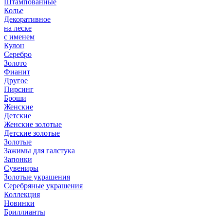
Штампованные
Колье
Декоративное
на леске
с именем
Кулон
Серебро
Золото
Фианит
Другое
Пирсинг
Броши
Женские
Детские
Женские золотые
Детские золотые
Золотые
Зажимы для галстука
Запонки
Сувениры
Золотые украшения
Серебряные украшения
Коллекция
Новинки
Бриллианты