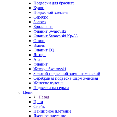
Подвески для браслета
Кулон
Подвесной элемент
Серебро
Золото
Бриллиант
Фианит Swarovski
Фианит Swarovski Кр-88
Оникс
Эмаль
Фианит EQ
Янтарь
Агат
Фианит
Жемчуг Swarovski
Золотой подвесной элемент женcкий
Серебряная подвеска-шарм женская
Женские кулоны
Подвески на серьги
Цепи
Назад
Цепи
Снейк
Панцирное плетение
Якорное плетение