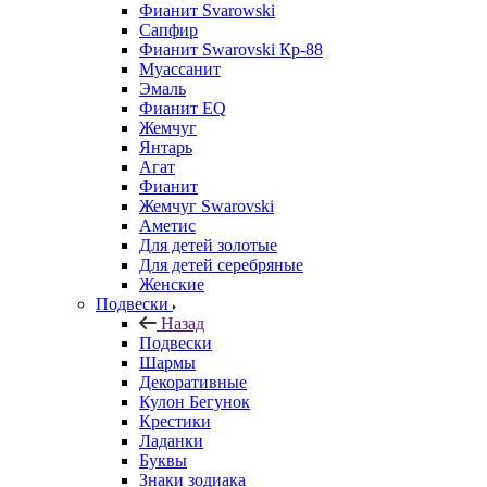
Фианит Svarowski
Сапфир
Фианит Swarovski Кр-88
Муассанит
Эмаль
Фианит EQ
Жемчуг
Янтарь
Агат
Фианит
Жемчуг Swarovski
Аметис
Для детей золотые
Для детей серебряные
Женские
Подвески
Назад
Подвески
Шармы
Декоративные
Кулон Бегунок
Крестики
Ладанки
Буквы
Знаки зодиака