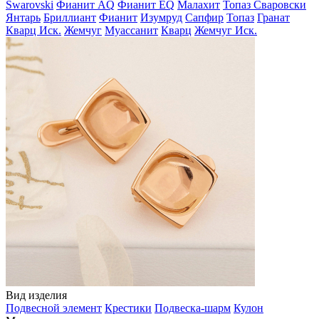
Swarovski
Фианит AQ
Фианит EQ
Малахит
Топаз Сваровски
Янтарь
Бриллиант
Фианит
Изумруд
Сапфир
Топаз
Гранат
Кварц Иск.
Жемчуг
Муассанит
Кварц
Жемчуг Иск.
Вид изделия
Подвесной элемент
Крестики
Подвеска-шарм
Кулон