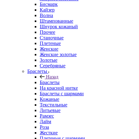
Бисмарк
Кайзер
Волна
Штампованные
Шнурок кожаный
Прочее
Станочные
Плетеные
Женские
Женские золотые
Золотые
Серебряные
Браслеты
Назад
Браслеты
На красной нитке
Браслеты с шармами
Кожаные
Текстильные
Литьевые
Рамзес
Лайм
Роза
Жесткие
Плетеные с шармами