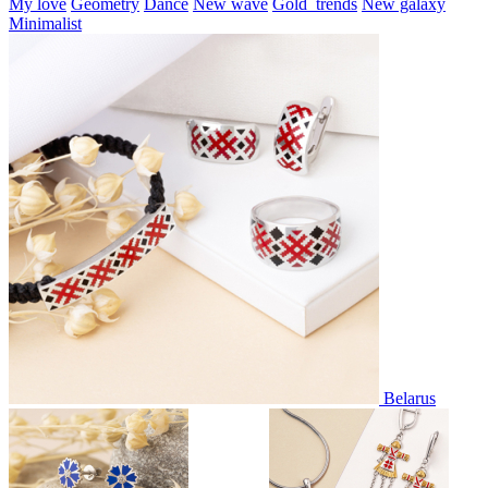
My love
Geometry
Dance
New wave
Gold_trends
New galaxy
Minimalist
Belarus