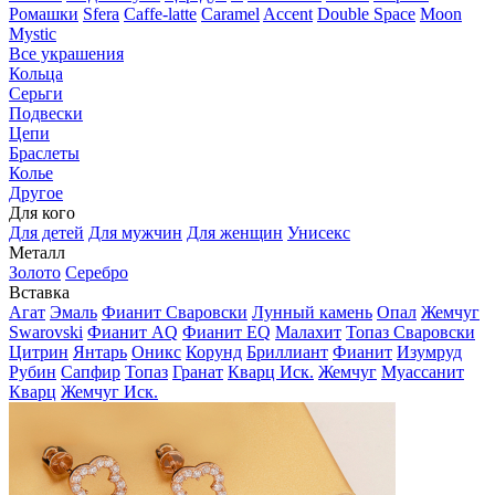
Ромашки
Sfera
Caffe-latte
Caramel
Accent
Double Space
Moon
Mystic
Все украшения
Кольца
Серьги
Подвески
Цепи
Браслеты
Колье
Другое
Для кого
Для детей
Для мужчин
Для женщин
Унисекс
Металл
Золото
Серебро
Вставка
Агат
Эмаль
Фианит Сваровски
Лунный камень
Опал
Жемчуг
Swarovski
Фианит AQ
Фианит EQ
Малахит
Топаз Сваровски
Цитрин
Янтарь
Оникс
Корунд
Бриллиант
Фианит
Изумруд
Рубин
Сапфир
Топаз
Гранат
Кварц Иск.
Жемчуг
Муассанит
Кварц
Жемчуг Иск.