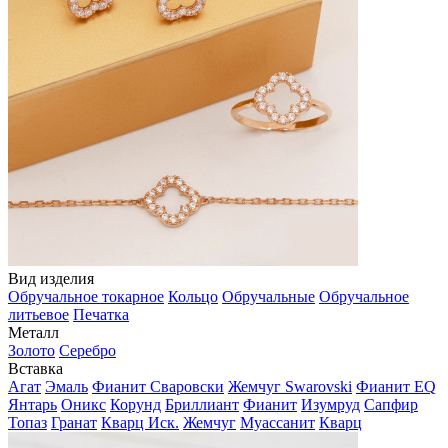
Вид изделия
Обручальное токарное
Кольцо
Обручальные
Обручальное
литьевое
Печатка
Металл
Золото
Серебро
Вставка
Агат
Эмаль
Фианит Сваровски
Жемчуг Swarovski
Фианит EQ
Янтарь
Оникс
Корунд
Бриллиант
Фианит
Изумруд
Сапфир
Топаз
Гранат
Кварц Иск.
Жемчуг
Муассанит
Кварц