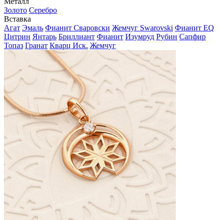
Металл
Золото
Серебро
Вставка
Агат
Эмаль
Фианит Сваровски
Жемчуг Swarovski
Фианит EQ
Цитрин
Янтарь
Бриллиант
Фианит
Изумруд
Рубин
Сапфир
Топаз
Гранат
Кварц Иск.
Жемчуг