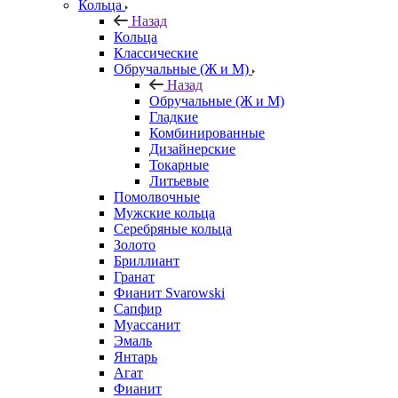
Кольца
Назад
Кольца
Классические
Обручальные (Ж и М)
Назад
Обручальные (Ж и М)
Гладкие
Комбинированные
Дизайнерские
Токарные
Литьевые
Помолвочные
Мужские кольца
Серебряные кольца
Золото
Бриллиант
Гранат
Фианит Svarowski
Сапфир
Муассанит
Эмаль
Янтарь
Агат
Фианит