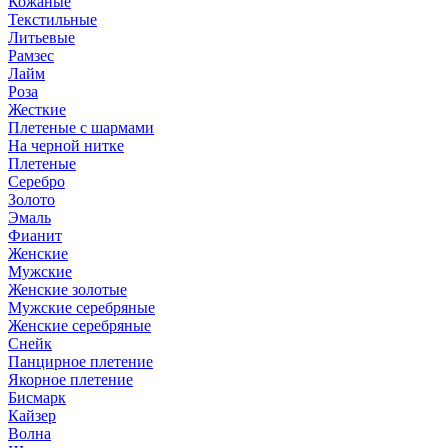
Кожаные
Текстильные
Литьевые
Рамзес
Лайм
Роза
Жесткие
Плетеные с шармами
На черной нитке
Плетеные
Серебро
Золото
Эмаль
Фианит
Женские
Мужские
Женские золотые
Мужские серебряные
Женские серебряные
Снейк
Панцирное плетение
Якорное плетение
Бисмарк
Кайзер
Волна