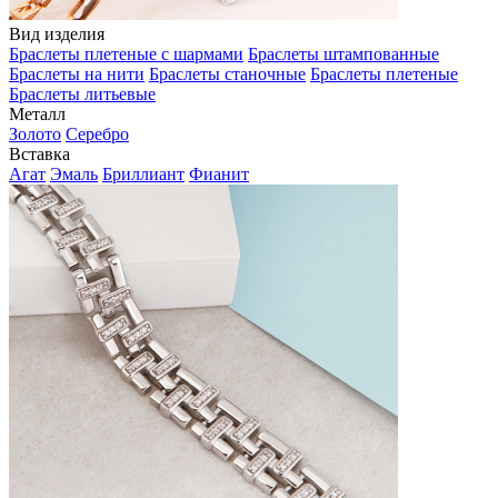
Вид изделия
Браслеты плетеные с шармами
Браслеты штампованные
Браслеты на нити
Браслеты станочные
Браслеты плетеные
Браслеты литьевые
Металл
Золото
Серебро
Вставка
Агат
Эмаль
Бриллиант
Фианит