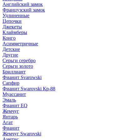
Английский замок
Французский замок
Удлиненные
Цепочки
Джекеты
Клаймберы
Конго
Асимметричные
Детские
Другие
Серьги серебро
Серьги золото
Бриллиант
Фианит Svarowski
Сапфир
Фианит Swarovski Кр-88
Муассанит
Эмаль
Фианит EQ
Жемчуг
Янтарь
Агат
Фианит
Жемчуг Swarovski
Аметис