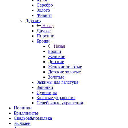
Серебро
Золото
Фианит
Другое
Назад
Другое
Пирсинг
Броши
Назад
Броши
Женские
Детские
Женские золотые
Детские золотые
Золотые
Зажимы для галстука
Запонки
Сувениры
Золотые украшения
Серебряные украшения
Новинки
Бриллианты
Свадьба&помолвка
%Обмен