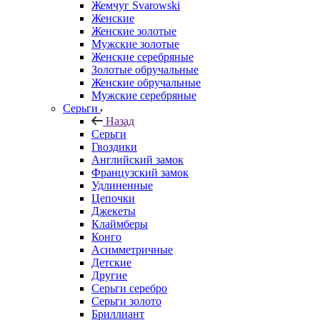
Жемчуг Svarowski
Женские
Женские золотые
Мужские золотые
Женские серебряные
Золотые обручальные
Женские обручальные
Мужские серебряные
Серьги
Назад
Серьги
Гвоздики
Английский замок
Французский замок
Удлиненные
Цепочки
Джекеты
Клаймберы
Конго
Асимметричные
Детские
Другие
Серьги серебро
Серьги золото
Бриллиант