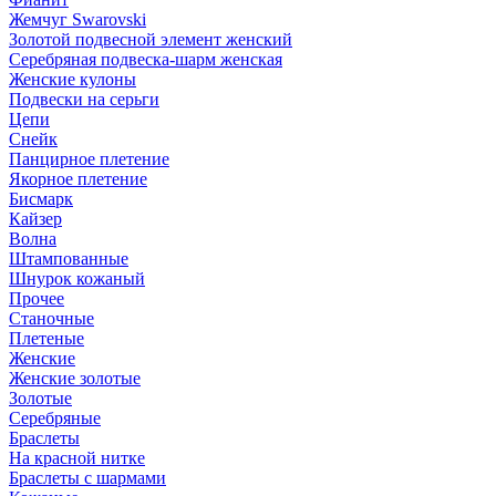
Жемчуг Swarovski
Золотой подвесной элемент женcкий
Серебряная подвеска-шарм женская
Женские кулоны
Подвески на серьги
Цепи
Снейк
Панцирное плетение
Якорное плетение
Бисмарк
Кайзер
Волна
Штампованные
Шнурок кожаный
Прочее
Станочные
Плетеные
Женские
Женские золотые
Золотые
Серебряные
Браслеты
На красной нитке
Браслеты с шармами