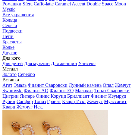
Ромашки
Sfera
Caffe-latte
Caramel
Accent
Double Space
Moon
Mystic
Все украшения
Кольца
Серьги
Подвески
Цепи
Браслеты
Колье
Другое
Для кого
Для детей
Для мужчин
Для женщин
Унисекс
Металл
Золото
Серебро
Вставка
Агат
Эмаль
Фианит Сваровски
Лунный камень
Опал
Жемчуг
Swarovski
Фианит AQ
Фианит EQ
Малахит
Топаз Сваровски
Цитрин
Янтарь
Оникс
Корунд
Бриллиант
Фианит
Изумруд
Рубин
Сапфир
Топаз
Гранат
Кварц Иск.
Жемчуг
Муассанит
Кварц
Жемчуг Иск.