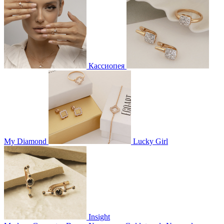
Кассиопея
My Diamond
Lucky Girl
Insight