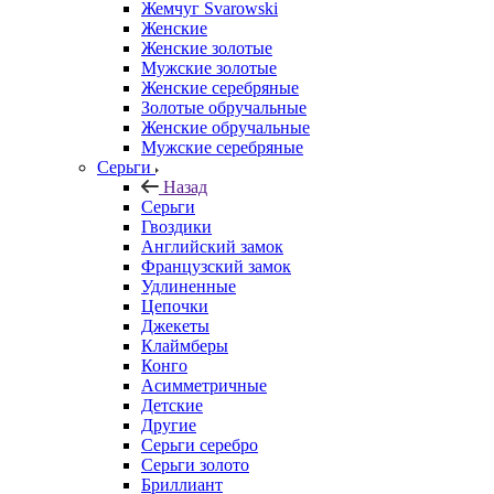
Жемчуг Svarowski
Женские
Женские золотые
Мужские золотые
Женские серебряные
Золотые обручальные
Женские обручальные
Мужские серебряные
Серьги
Назад
Серьги
Гвоздики
Английский замок
Французский замок
Удлиненные
Цепочки
Джекеты
Клаймберы
Конго
Асимметричные
Детские
Другие
Серьги серебро
Серьги золото
Бриллиант