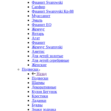
Фианит Svarowski
Сапфир
Фианит Swarovski Кр-88
Муассанит
Эмаль
Фианит EQ
Жемчуг
Янтарь
Агат
Фианит
Жемчуг Swarovski
Аметис
Для детей золотые
Для детей серебряные
Женские
Подвески
Назад
Подвески
Шармы
Декоративные
Кулон Бегунок
Крестики
Ладанки
Буквы
Знаки зодиака