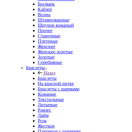
Бисмарк
Кайзер
Волна
Штампованные
Шнурок кожаный
Прочее
Станочные
Плетеные
Женские
Женские золотые
Золотые
Серебряные
Браслеты
Назад
Браслеты
На красной нитке
Браслеты с шармами
Кожаные
Текстильные
Литьевые
Рамзес
Лайм
Роза
Жесткие
Плетеные с шармами