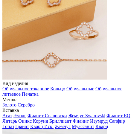
Вид изделия
Обручальное токарное
Кольцо
Обручальные
Обручальное
литьевое
Печатка
Металл
Золото
Серебро
Вставка
Агат
Эмаль
Фианит Сваровски
Жемчуг Swarovski
Фианит EQ
Янтарь
Оникс
Корунд
Бриллиант
Фианит
Изумруд
Сапфир
Топаз
Гранат
Кварц Иск.
Жемчуг
Муассанит
Кварц