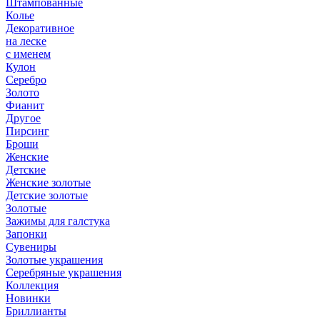
Штампованные
Колье
Декоративное
на леске
с именем
Кулон
Серебро
Золото
Фианит
Другое
Пирсинг
Броши
Женские
Детские
Женские золотые
Детские золотые
Золотые
Зажимы для галстука
Запонки
Сувениры
Золотые украшения
Серебряные украшения
Коллекция
Новинки
Бриллианты