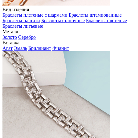
Вид изделия
Браслеты плетеные с шармами
Браслеты штампованные
Браслеты на нити
Браслеты станочные
Браслеты плетеные
Браслеты литьевые
Металл
Золото
Серебро
Вставка
Агат
Эмаль
Бриллиант
Фианит