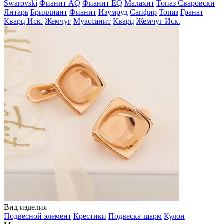
Swarovski
Фианит AQ
Фианит EQ
Малахит
Топаз Сваровски
Янтарь
Бриллиант
Фианит
Изумруд
Сапфир
Топаз
Гранат
Кварц Иск.
Жемчуг
Муассанит
Кварц
Жемчуг Иск.
Вид изделия
Подвесной элемент
Крестики
Подвеска-шарм
Кулон