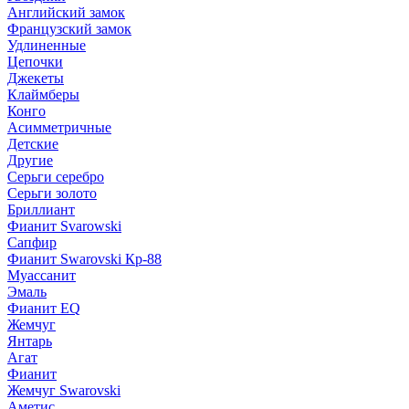
Английский замок
Французский замок
Удлиненные
Цепочки
Джекеты
Клаймберы
Конго
Асимметричные
Детские
Другие
Серьги серебро
Серьги золото
Бриллиант
Фианит Svarowski
Сапфир
Фианит Swarovski Кр-88
Муассанит
Эмаль
Фианит EQ
Жемчуг
Янтарь
Агат
Фианит
Жемчуг Swarovski
Аметис