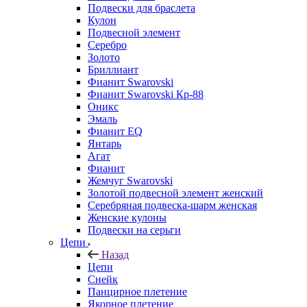
Подвески для браслета
Кулон
Подвесной элемент
Серебро
Золото
Бриллиант
Фианит Swarovski
Фианит Swarovski Кр-88
Оникс
Эмаль
Фианит EQ
Янтарь
Агат
Фианит
Жемчуг Swarovski
Золотой подвесной элемент женcкий
Серебряная подвеска-шарм женская
Женские кулоны
Подвески на серьги
Цепи
Назад
Цепи
Снейк
Панцирное плетение
Якорное плетение