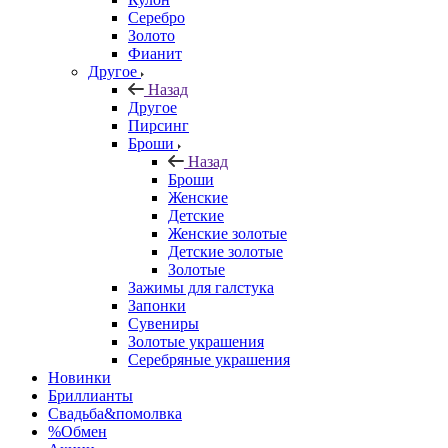
Серебро
Золото
Фианит
Другое
Назад
Другое
Пирсинг
Броши
Назад
Броши
Женские
Детские
Женские золотые
Детские золотые
Золотые
Зажимы для галстука
Запонки
Сувениры
Золотые украшения
Серебряные украшения
Новинки
Бриллианты
Свадьба&помолвка
%Обмен