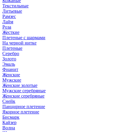
Кожаные
Текстильные
Литьевые
Рамзес
Лайм
Роза
Жесткие
Плетеные с шармами
На черной нитке
Плетеные
Серебро
Золото
Эмаль
Фианит
Женские
Мужские
Женские золотые
Мужские серебряные
Женские серебряные
Снейк
Панцирное плетение
Якорное плетение
Бисмарк
Кайзер
Волна