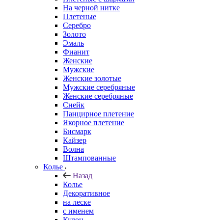
На черной нитке
Плетеные
Серебро
Золото
Эмаль
Фианит
Женские
Мужские
Женские золотые
Мужские серебряные
Женские серебряные
Снейк
Панцирное плетение
Якорное плетение
Бисмарк
Кайзер
Волна
Штампованные
Колье
Назад
Колье
Декоративное
на леске
с именем
Кулон