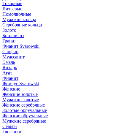
Токарные
Литьевые
Помолвочные
Мужские кольца
Серебряные кольца
Золото
Бриллиант
Гранат
Фианит Svarowski
Сапфир
Муассанит
Эмаль
Янтарь
Агат
Фианит
Жемчуг Svarowski
Женские
Женские золотые
Мужские золотые
Женские серебряные
Золотые обручальные
Женские обручальные
Мужские серебряные
Серьги
Гвоздики