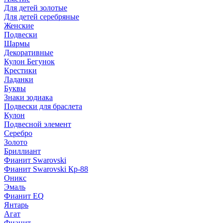
Для детей золотые
Для детей серебряные
Женские
Подвески
Шармы
Декоративные
Кулон Бегунок
Крестики
Ладанки
Буквы
Знаки зодиака
Подвески для браслета
Кулон
Подвесной элемент
Серебро
Золото
Бриллиант
Фианит Swarovski
Фианит Swarovski Кр-88
Оникс
Эмаль
Фианит EQ
Янтарь
Агат
Фианит