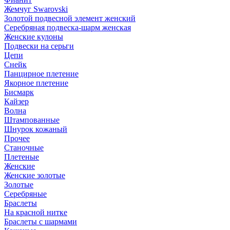
Жемчуг Swarovski
Золотой подвесной элемент женcкий
Серебряная подвеска-шарм женская
Женские кулоны
Подвески на серьги
Цепи
Снейк
Панцирное плетение
Якорное плетение
Бисмарк
Кайзер
Волна
Штампованные
Шнурок кожаный
Прочее
Станочные
Плетеные
Женские
Женские золотые
Золотые
Серебряные
Браслеты
На красной нитке
Браслеты с шармами