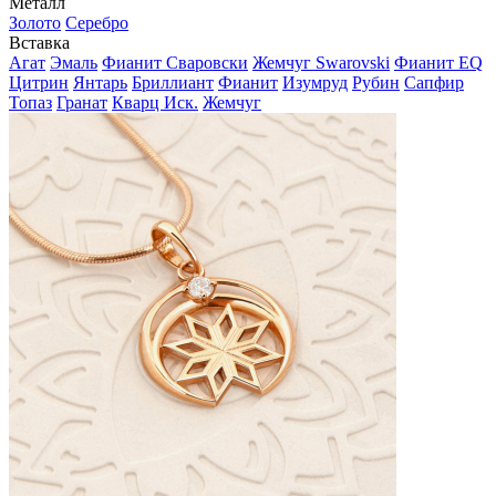
Металл
Золото
Серебро
Вставка
Агат
Эмаль
Фианит Сваровски
Жемчуг Swarovski
Фианит EQ
Цитрин
Янтарь
Бриллиант
Фианит
Изумруд
Рубин
Сапфир
Топаз
Гранат
Кварц Иск.
Жемчуг