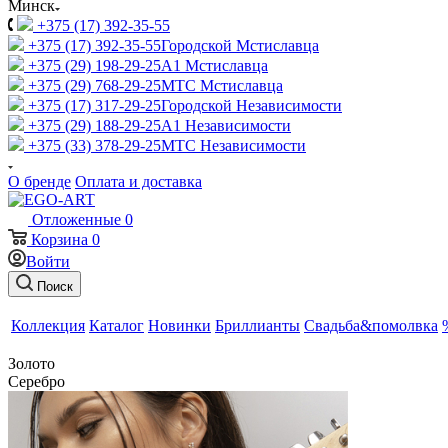
Минск
+375 (17) 392-35-55
+375 (17) 392-35-55
Городской Мстиславца
+375 (29) 198-29-25
A1 Мстиславца
+375 (29) 768-29-25
МТС Мстиславца
+375 (17) 317-29-25
Городской Независимости
+375 (29) 188-29-25
A1 Независимости
+375 (33) 378-29-25
МТС Независимости
О бренде
Оплата и доставка
Отложенные
0
Корзина
0
Войти
Поиск
Коллекция
Каталог
Новинки
Бриллианты
Свадьба&помолвка
Золото
Серебро