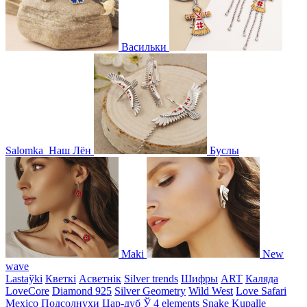
Васильки
Salomka
Наш Лён
Буслы
Maki
New
wave
Lastaўki
Кветкі
Асветнiк
Silver trends
Шифры
ART
Каляда
LoveCore
Diamond 925
Silver Geometry
Wild West
Love Safari
Mexico
Подсолнухи
Цар-дуб
Ў
4 elements
Snake
Kupalle