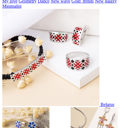
My love
Geometry
Dance
New wave
Gold_trends
New galaxy
Minimalist
Belarus