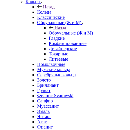
Кольца
Назад
Кольца
Классические
Обручальные (Ж и М)
Назад
Обручальные (Ж и М)
Гладкие
Комбинированные
Дизайнерские
Токарные
Литьевые
Помолвочные
Мужские кольца
Серебряные кольца
Золото
Бриллиант
Гранат
Фианит Svarowski
Сапфир
Муассанит
Эмаль
Янтарь
Агат
Фианит