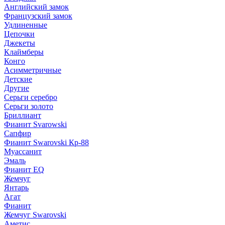
Английский замок
Французский замок
Удлиненные
Цепочки
Джекеты
Клаймберы
Конго
Асимметричные
Детские
Другие
Серьги серебро
Серьги золото
Бриллиант
Фианит Svarowski
Сапфир
Фианит Swarovski Кр-88
Муассанит
Эмаль
Фианит EQ
Жемчуг
Янтарь
Агат
Фианит
Жемчуг Swarovski
Аметис