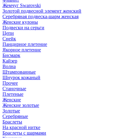
Жемчуг Swarovski
Золотой подвесной элемент женcкий
Серебряная подвеска-шарм женская
Женские кулоны
Подвески на серьги
Цепи
Снейк
Панцирное плетение
Якорное плетение
Бисмарк
Кайзер
Волна
Штампованные
Шнурок кожаный
Прочее
Станочные
Плетеные
Женские
Женские золотые
Золотые
Серебряные
Браслеты
На красной нитке
Браслеты с шармами