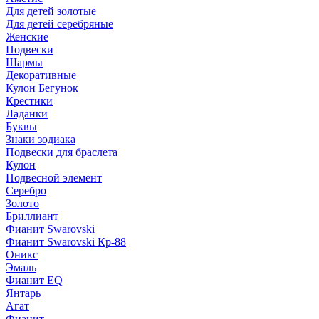
Для детей золотые
Для детей серебряные
Женские
Подвески
Шармы
Декоративные
Кулон Бегунок
Крестики
Ладанки
Буквы
Знаки зодиака
Подвески для браслета
Кулон
Подвесной элемент
Серебро
Золото
Бриллиант
Фианит Swarovski
Фианит Swarovski Кр-88
Оникс
Эмаль
Фианит EQ
Янтарь
Агат
Фианит