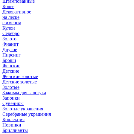
Штампованные
Колье
Декоративное
на леске
с именем
Кулон
Серебро
Золото
Фианит
Другое
Пирсинг
Броши
Женские
Детские
Женские золотые
Детские золотые
Золотые
Зажимы для галстука
Запонки
Сувениры
Золотые украшения
Серебряные украшения
Коллекция
Новинки
Бриллианты