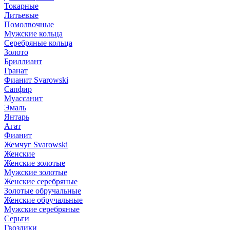
Токарные
Литьевые
Помолвочные
Мужские кольца
Серебряные кольца
Золото
Бриллиант
Гранат
Фианит Svarowski
Сапфир
Муассанит
Эмаль
Янтарь
Агат
Фианит
Жемчуг Svarowski
Женские
Женские золотые
Мужские золотые
Женские серебряные
Золотые обручальные
Женские обручальные
Мужские серебряные
Серьги
Гвоздики