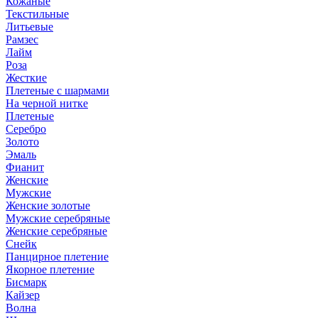
Кожаные
Текстильные
Литьевые
Рамзес
Лайм
Роза
Жесткие
Плетеные с шармами
На черной нитке
Плетеные
Серебро
Золото
Эмаль
Фианит
Женские
Мужские
Женские золотые
Мужские серебряные
Женские серебряные
Снейк
Панцирное плетение
Якорное плетение
Бисмарк
Кайзер
Волна