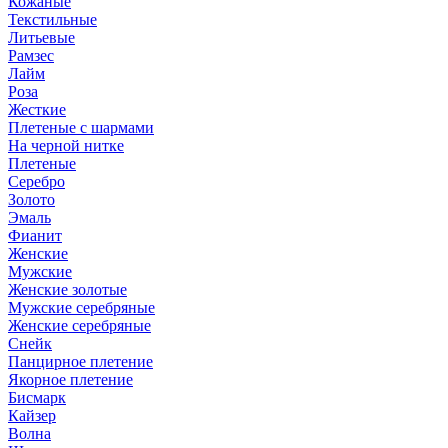
Кожаные
Текстильные
Литьевые
Рамзес
Лайм
Роза
Жесткие
Плетеные с шармами
На черной нитке
Плетеные
Серебро
Золото
Эмаль
Фианит
Женские
Мужские
Женские золотые
Мужские серебряные
Женские серебряные
Снейк
Панцирное плетение
Якорное плетение
Бисмарк
Кайзер
Волна