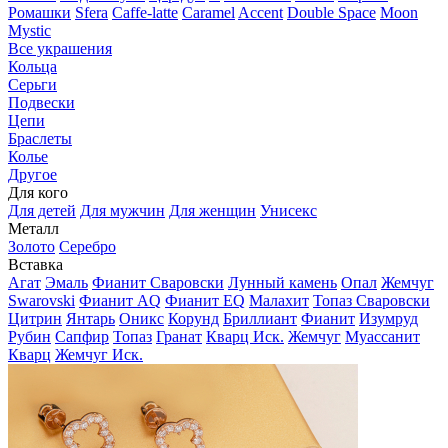
Ромашки
Sfera
Caffe-latte
Caramel
Accent
Double Space
Moon
Mystic
Все украшения
Кольца
Серьги
Подвески
Цепи
Браслеты
Колье
Другое
Для кого
Для детей
Для мужчин
Для женщин
Унисекс
Металл
Золото
Серебро
Вставка
Агат
Эмаль
Фианит Сваровски
Лунный камень
Опал
Жемчуг
Swarovski
Фианит AQ
Фианит EQ
Малахит
Топаз Сваровски
Цитрин
Янтарь
Оникс
Корунд
Бриллиант
Фианит
Изумруд
Рубин
Сапфир
Топаз
Гранат
Кварц Иск.
Жемчуг
Муассанит
Кварц
Жемчуг Иск.