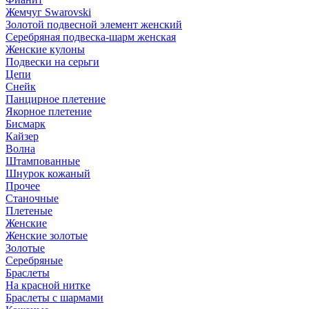
Жемчуг Swarovski
Золотой подвесной элемент женcкий
Серебряная подвеска-шарм женская
Женские кулоны
Подвески на серьги
Цепи
Снейк
Панцирное плетение
Якорное плетение
Бисмарк
Кайзер
Волна
Штампованные
Шнурок кожаный
Прочее
Станочные
Плетеные
Женские
Женские золотые
Золотые
Серебряные
Браслеты
На красной нитке
Браслеты с шармами