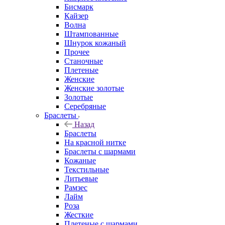
Бисмарк
Кайзер
Волна
Штампованные
Шнурок кожаный
Прочее
Станочные
Плетеные
Женские
Женские золотые
Золотые
Серебряные
Браслеты
Назад
Браслеты
На красной нитке
Браслеты с шармами
Кожаные
Текстильные
Литьевые
Рамзес
Лайм
Роза
Жесткие
Плетеные с шармами