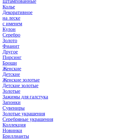
Штампованные
Колье
Декоративное
на леске
с именем
Кулон
Серебро
Золото
Фианит
Другое
Пирсинг
Броши
Женские
Детские
Женские золотые
Детские золотые
Золотые
Зажимы для галстука
Запонки
Сувениры
Золотые украшения
Серебряные украшения
Коллекция
Новинки
Бриллианты