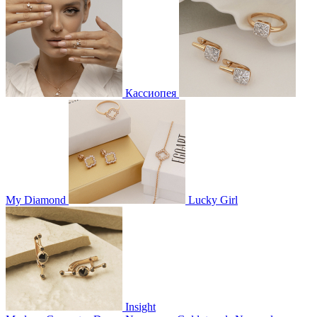
Кассиопея
My Diamond
Lucky Girl
Insight