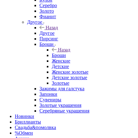
Серебро
Золото
Фианит
Другое
Назад
Другое
Пирсинг
Броши
Назад
Броши
Женские
Детские
Женские золотые
Детские золотые
Золотые
Зажимы для галстука
Запонки
Сувениры
Золотые украшения
Серебряные украшения
Новинки
Бриллианты
Свадьба&помолвка
%Обмен