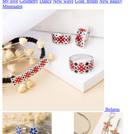
My love
Geometry
Dance
New wave
Gold_trends
New galaxy
Minimalist
Belarus