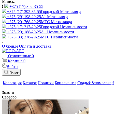
Минск
+375 (17) 392-35-55
+375 (17) 392-35-55
Городской Мстиславца
+375 (29) 198-29-25
A1 Мстиславца
+375 (29) 768-29-25
МТС Мстиславца
+375 (17) 317-29-25
Городской Независимости
+375 (29) 188-29-25
A1 Независимости
+375 (33) 378-29-25
МТС Независимости
О бренде
Оплата и доставка
Отложенные
0
Корзина
0
Войти
Поиск
Коллекция
Каталог
Новинки
Бриллианты
Свадьба&помолвка
Золото
Серебро