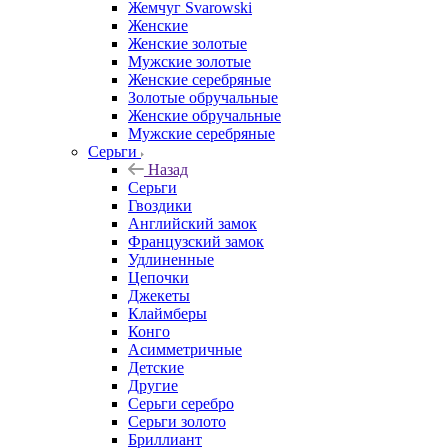
Жемчуг Svarowski
Женские
Женские золотые
Мужские золотые
Женские серебряные
Золотые обручальные
Женские обручальные
Мужские серебряные
Серьги
Назад
Серьги
Гвоздики
Английский замок
Французский замок
Удлиненные
Цепочки
Джекеты
Клаймберы
Конго
Асимметричные
Детские
Другие
Серьги серебро
Серьги золото
Бриллиант