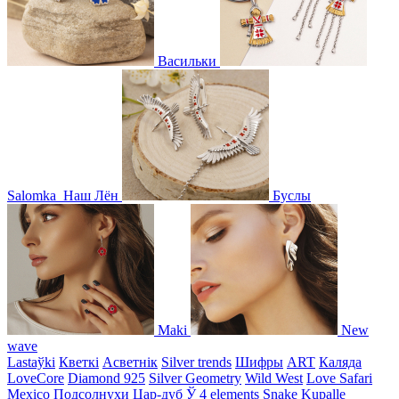
Васильки
Salomka
Наш Лён
Буслы
Maki
New
wave
Lastaўki
Кветкі
Асветнiк
Silver trends
Шифры
ART
Каляда
LoveCore
Diamond 925
Silver Geometry
Wild West
Love Safari
Mexico
Подсолнухи
Цар-дуб
Ў
4 elements
Snake
Kupalle