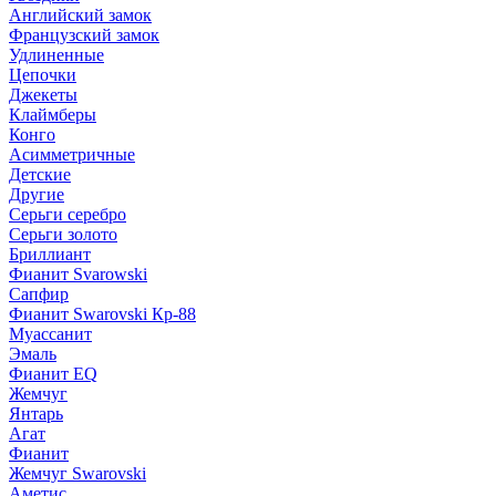
Английский замок
Французский замок
Удлиненные
Цепочки
Джекеты
Клаймберы
Конго
Асимметричные
Детские
Другие
Серьги серебро
Серьги золото
Бриллиант
Фианит Svarowski
Сапфир
Фианит Swarovski Кр-88
Муассанит
Эмаль
Фианит EQ
Жемчуг
Янтарь
Агат
Фианит
Жемчуг Swarovski
Аметис