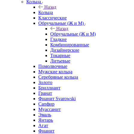
Кольца
Назад
Кольца
Классические
Обручальные (Ж и М)
Назад
Обручальные (Ж и М)
Гладкие
Комбинированные
Дизайнерские
Токарные
Литьевые
Помолвочные
Мужские кольца
Серебряные кольца
Золото
Бриллиант
Гранат
Фианит Svarowski
Сапфир
Муассанит
Эмаль
Янтарь
Агат
Фианит