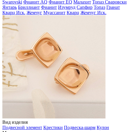
Swarovski
Фианит AQ
Фианит EQ
Малахит
Топаз Сваровски
Янтарь
Бриллиант
Фианит
Изумруд
Сапфир
Топаз
Гранат
Кварц Иск.
Жемчуг
Муассанит
Кварц
Жемчуг Иск.
Вид изделия
Подвесной элемент
Крестики
Подвеска-шарм
Кулон