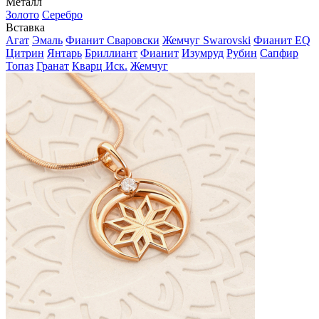
Металл
Золото
Серебро
Вставка
Агат
Эмаль
Фианит Сваровски
Жемчуг Swarovski
Фианит EQ
Цитрин
Янтарь
Бриллиант
Фианит
Изумруд
Рубин
Сапфир
Топаз
Гранат
Кварц Иск.
Жемчуг