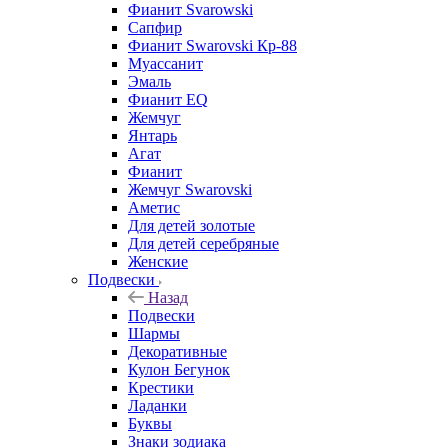
Фианит Svarowski
Сапфир
Фианит Swarovski Кр-88
Муассанит
Эмаль
Фианит EQ
Жемчуг
Янтарь
Агат
Фианит
Жемчуг Swarovski
Аметис
Для детей золотые
Для детей серебряные
Женские
Подвески
Назад
Подвески
Шармы
Декоративные
Кулон Бегунок
Крестики
Ладанки
Буквы
Знаки зодиака