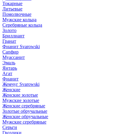
Токарные
Литьевые
Помолвочные
Мужские кольца
Серебряные кольца
Золото
Бриллиант
Гранат
Фианит Svarowski
Сапфир
Муассанит
Эмаль
Янтарь
Агат
Фианит
Жемчуг Svarowski
Женские
Женские золотые
Мужские золотые
Женские серебряные
Золотые обручальные
Женские обручальные
Мужские серебряные
Серьги
Гвоздики