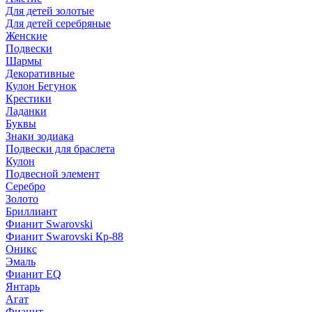
Для детей золотые
Для детей серебряные
Женские
Подвески
Шармы
Декоративные
Кулон Бегунок
Крестики
Ладанки
Буквы
Знаки зодиака
Подвески для браслета
Кулон
Подвесной элемент
Серебро
Золото
Бриллиант
Фианит Swarovski
Фианит Swarovski Кр-88
Оникс
Эмаль
Фианит EQ
Янтарь
Агат
Фианит