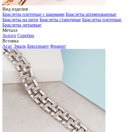
Вид изделия
Браслеты плетеные с шармами
Браслеты штампованные
Браслеты на нити
Браслеты станочные
Браслеты плетеные
Браслеты литьевые
Металл
Золото
Серебро
Вставка
Агат
Эмаль
Бриллиант
Фианит