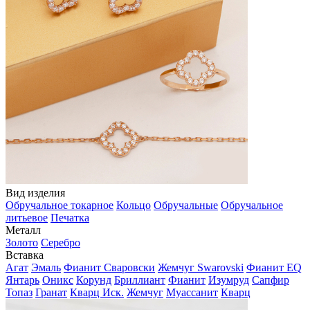
Вид изделия
Обручальное токарное
Кольцо
Обручальные
Обручальное
литьевое
Печатка
Металл
Золото
Серебро
Вставка
Агат
Эмаль
Фианит Сваровски
Жемчуг Swarovski
Фианит EQ
Янтарь
Оникс
Корунд
Бриллиант
Фианит
Изумруд
Сапфир
Топаз
Гранат
Кварц Иск.
Жемчуг
Муассанит
Кварц