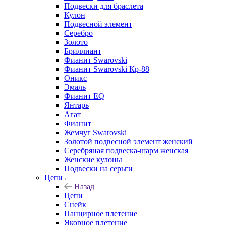
Подвески для браслета
Кулон
Подвесной элемент
Серебро
Золото
Бриллиант
Фианит Swarovski
Фианит Swarovski Кр-88
Оникс
Эмаль
Фианит EQ
Янтарь
Агат
Фианит
Жемчуг Swarovski
Золотой подвесной элемент женcкий
Серебряная подвеска-шарм женская
Женские кулоны
Подвески на серьги
Цепи
Назад
Цепи
Снейк
Панцирное плетение
Якорное плетение