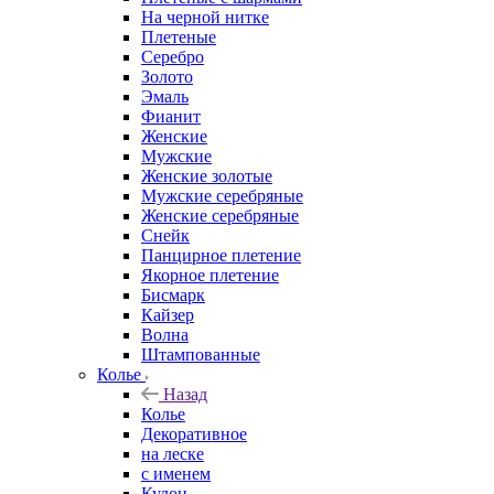
На черной нитке
Плетеные
Серебро
Золото
Эмаль
Фианит
Женские
Мужские
Женские золотые
Мужские серебряные
Женские серебряные
Снейк
Панцирное плетение
Якорное плетение
Бисмарк
Кайзер
Волна
Штампованные
Колье
Назад
Колье
Декоративное
на леске
с именем
Кулон