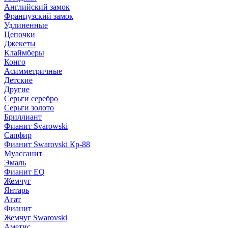
Английский замок
Французский замок
Удлиненные
Цепочки
Джекеты
Клаймберы
Конго
Асимметричные
Детские
Другие
Серьги серебро
Серьги золото
Бриллиант
Фианит Svarowski
Сапфир
Фианит Swarovski Кр-88
Муассанит
Эмаль
Фианит EQ
Жемчуг
Янтарь
Агат
Фианит
Жемчуг Swarovski
Аметис