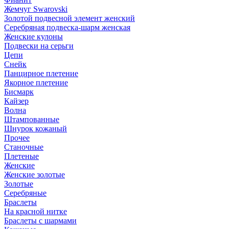
Жемчуг Swarovski
Золотой подвесной элемент женcкий
Серебряная подвеска-шарм женская
Женские кулоны
Подвески на серьги
Цепи
Снейк
Панцирное плетение
Якорное плетение
Бисмарк
Кайзер
Волна
Штампованные
Шнурок кожаный
Прочее
Станочные
Плетеные
Женские
Женские золотые
Золотые
Серебряные
Браслеты
На красной нитке
Браслеты с шармами