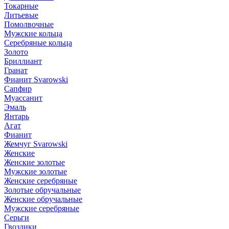
Токарные
Литьевые
Помолвочные
Мужские кольца
Серебряные кольца
Золото
Бриллиант
Гранат
Фианит Svarowski
Сапфир
Муассанит
Эмаль
Янтарь
Агат
Фианит
Жемчуг Svarowski
Женские
Женские золотые
Мужские золотые
Женские серебряные
Золотые обручальные
Женские обручальные
Мужские серебряные
Серьги
Гвоздики