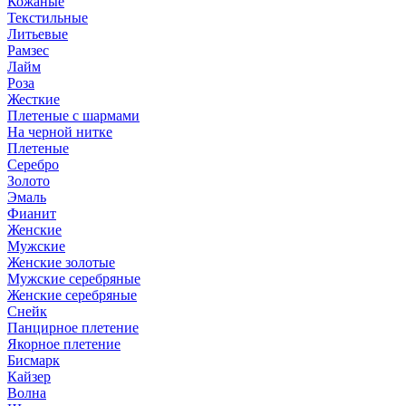
Кожаные
Текстильные
Литьевые
Рамзес
Лайм
Роза
Жесткие
Плетеные с шармами
На черной нитке
Плетеные
Серебро
Золото
Эмаль
Фианит
Женские
Мужские
Женские золотые
Мужские серебряные
Женские серебряные
Снейк
Панцирное плетение
Якорное плетение
Бисмарк
Кайзер
Волна