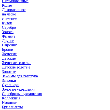
Штампованные
Колье
Декоративное
на леске
с именем
Кулон
Серебро
Золото
Фианит
Другое
Пирсинг
Броши
Женские
Детские
Женские золотые
Детские золотые
Золотые
Зажимы для галстука
Запонки
Сувениры
Золотые украшения
Серебряные украшения
Коллекция
Новинки
Бриллианты