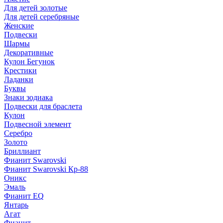
Для детей золотые
Для детей серебряные
Женские
Подвески
Шармы
Декоративные
Кулон Бегунок
Крестики
Ладанки
Буквы
Знаки зодиака
Подвески для браслета
Кулон
Подвесной элемент
Серебро
Золото
Бриллиант
Фианит Swarovski
Фианит Swarovski Кр-88
Оникс
Эмаль
Фианит EQ
Янтарь
Агат
Фианит