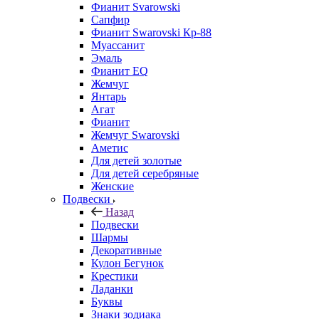
Фианит Svarowski
Сапфир
Фианит Swarovski Кр-88
Муассанит
Эмаль
Фианит EQ
Жемчуг
Янтарь
Агат
Фианит
Жемчуг Swarovski
Аметис
Для детей золотые
Для детей серебряные
Женские
Подвески
Назад
Подвески
Шармы
Декоративные
Кулон Бегунок
Крестики
Ладанки
Буквы
Знаки зодиака