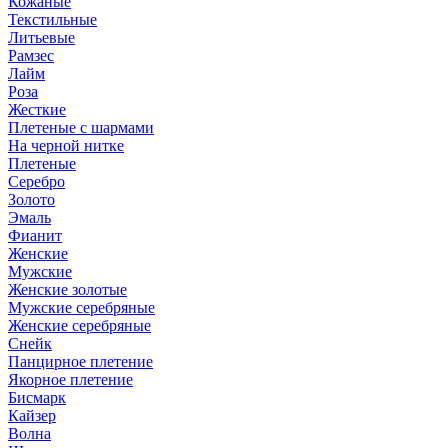
Кожаные
Текстильные
Литьевые
Рамзес
Лайм
Роза
Жесткие
Плетеные с шармами
На черной нитке
Плетеные
Серебро
Золото
Эмаль
Фианит
Женские
Мужские
Женские золотые
Мужские серебряные
Женские серебряные
Снейк
Панцирное плетение
Якорное плетение
Бисмарк
Кайзер
Волна