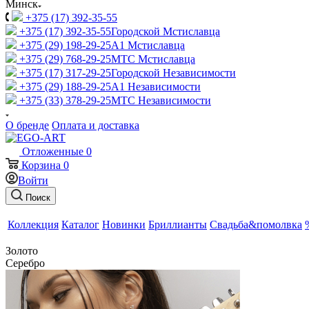
Минск
+375 (17) 392-35-55
+375 (17) 392-35-55
Городской Мстиславца
+375 (29) 198-29-25
A1 Мстиславца
+375 (29) 768-29-25
МТС Мстиславца
+375 (17) 317-29-25
Городской Независимости
+375 (29) 188-29-25
A1 Независимости
+375 (33) 378-29-25
МТС Независимости
О бренде
Оплата и доставка
Отложенные
0
Корзина
0
Войти
Поиск
Коллекция
Каталог
Новинки
Бриллианты
Свадьба&помолвка
Золото
Серебро