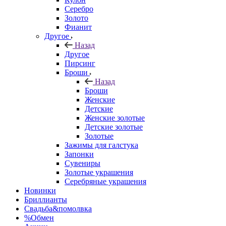
Серебро
Золото
Фианит
Другое
Назад
Другое
Пирсинг
Броши
Назад
Броши
Женские
Детские
Женские золотые
Детские золотые
Золотые
Зажимы для галстука
Запонки
Сувениры
Золотые украшения
Серебряные украшения
Новинки
Бриллианты
Свадьба&помолвка
%Обмен