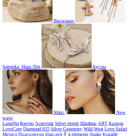
Васильки
Salomka
Наш Лён
Буслы
Maki
New
wave
Lastaўki
Кветкі
Асветнiк
Silver trends
Шифры
ART
Каляда
LoveCore
Diamond 925
Silver Geometry
Wild West
Love Safari
Mexico
Подсолнухи
Цар-дуб
Ў
4 elements
Snake
Kupalle