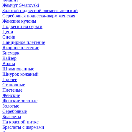
Жемчуг Swarovski
Золотой подвесной элемент женcкий
Серебряная подвеска-шарм женская
Женские кулоны
Подвески на серьги
Цепи
Снейк
Панцирное плетение
Якорное плетение
Бисмарк
Кайзер
Волна
Штампованные
Шнурок кожаный
Прочее
Станочные
Плетеные
Женские
Женские золотые
Золотые
Серебряные
Браслеты
На красной нитке
Браслеты с шармами