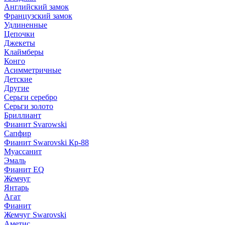
Английский замок
Французский замок
Удлиненные
Цепочки
Джекеты
Клаймберы
Конго
Асимметричные
Детские
Другие
Серьги серебро
Серьги золото
Бриллиант
Фианит Svarowski
Сапфир
Фианит Swarovski Кр-88
Муассанит
Эмаль
Фианит EQ
Жемчуг
Янтарь
Агат
Фианит
Жемчуг Swarovski
Аметис