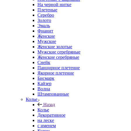
На черной нитке
Плетеные
Серебро
Золото
Эмаль
Фианит
Женские
Мужские
Женские золотые
Мужские серебряные
Женские серебряные
Снейк
Панцирное плетение
Якорное плетение
Бисмарк
Кайзер
Волна
Штампованные
Колье
Назад
Колье
Декоративное
на леске
с именем
Кулон