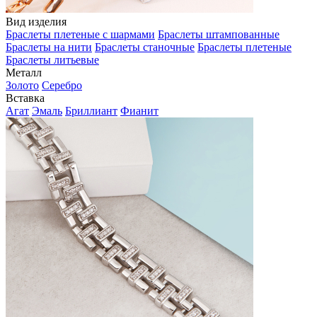
Вид изделия
Браслеты плетеные с шармами
Браслеты штампованные
Браслеты на нити
Браслеты станочные
Браслеты плетеные
Браслеты литьевые
Металл
Золото
Серебро
Вставка
Агат
Эмаль
Бриллиант
Фианит