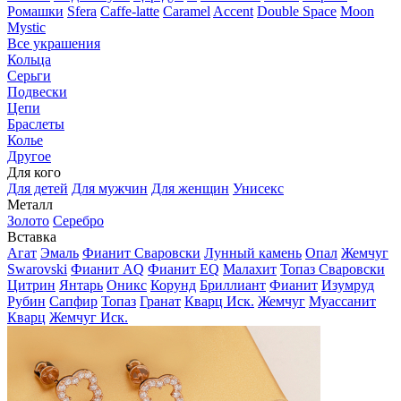
Ромашки
Sfera
Caffe-latte
Caramel
Accent
Double Space
Moon
Mystic
Все украшения
Кольца
Серьги
Подвески
Цепи
Браслеты
Колье
Другое
Для кого
Для детей
Для мужчин
Для женщин
Унисекс
Металл
Золото
Серебро
Вставка
Агат
Эмаль
Фианит Сваровски
Лунный камень
Опал
Жемчуг
Swarovski
Фианит AQ
Фианит EQ
Малахит
Топаз Сваровски
Цитрин
Янтарь
Оникс
Корунд
Бриллиант
Фианит
Изумруд
Рубин
Сапфир
Топаз
Гранат
Кварц Иск.
Жемчуг
Муассанит
Кварц
Жемчуг Иск.