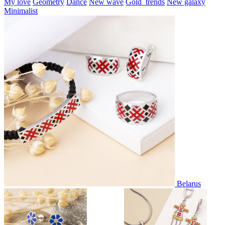
My love
Geometry
Dance
New wave
Gold_trends
New galaxy
Minimalist
Belarus