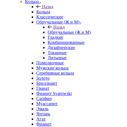
Кольца
Назад
Кольца
Классические
Обручальные (Ж и М)
Назад
Обручальные (Ж и М)
Гладкие
Комбинированные
Дизайнерские
Токарные
Литьевые
Помолвочные
Мужские кольца
Серебряные кольца
Золото
Бриллиант
Гранат
Фианит Svarowski
Сапфир
Муассанит
Эмаль
Янтарь
Агат
Фианит