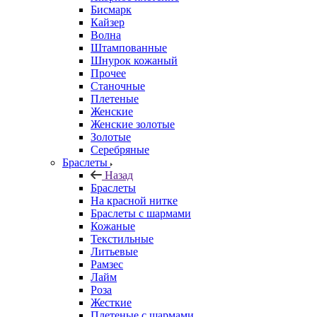
Бисмарк
Кайзер
Волна
Штампованные
Шнурок кожаный
Прочее
Станочные
Плетеные
Женские
Женские золотые
Золотые
Серебряные
Браслеты
Назад
Браслеты
На красной нитке
Браслеты с шармами
Кожаные
Текстильные
Литьевые
Рамзес
Лайм
Роза
Жесткие
Плетеные с шармами