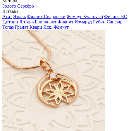
Металл
Золото
Серебро
Вставка
Агат
Эмаль
Фианит Сваровски
Жемчуг Swarovski
Фианит EQ
Цитрин
Янтарь
Бриллиант
Фианит
Изумруд
Рубин
Сапфир
Топаз
Гранат
Кварц Иск.
Жемчуг