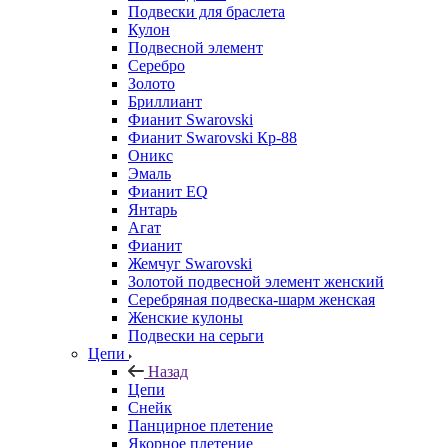
Подвески для браслета
Кулон
Подвесной элемент
Серебро
Золото
Бриллиант
Фианит Swarovski
Фианит Swarovski Кр-88
Оникс
Эмаль
Фианит EQ
Янтарь
Агат
Фианит
Жемчуг Swarovski
Золотой подвесной элемент женcкий
Серебряная подвеска-шарм женская
Женские кулоны
Подвески на серьги
Цепи
Назад
Цепи
Снейк
Панцирное плетение
Якорное плетение