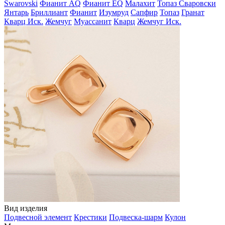
Swarovski
Фианит AQ
Фианит EQ
Малахит
Топаз Сваровски
Янтарь
Бриллиант
Фианит
Изумруд
Сапфир
Топаз
Гранат
Кварц Иск.
Жемчуг
Муассанит
Кварц
Жемчуг Иск.
Вид изделия
Подвесной элемент
Крестики
Подвеска-шарм
Кулон