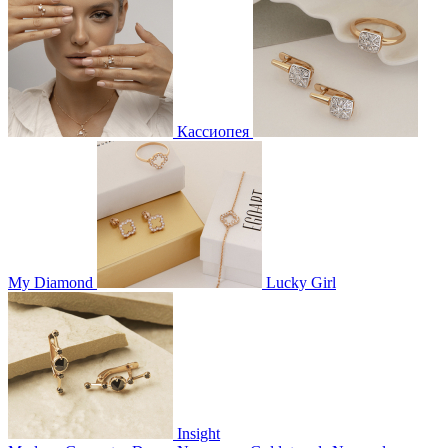
Кассиопея
My Diamond
Lucky Girl
Insight