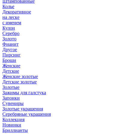
Штампованные
Колье
Декоративное
на леске
с именем
Кулон
Серебро
Золото
Фианит
Другое
Пирсинг
Броши
Женские
Детские
Женские золотые
Детские золотые
Золотые
Зажимы для галстука
Запонки
Сувениры
Золотые украшения
Серебряные украшения
Коллекция
Новинки
Бриллианты