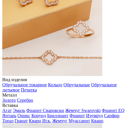
Вид изделия
Обручальное токарное
Кольцо
Обручальные
Обручальное
литьевое
Печатка
Металл
Золото
Серебро
Вставка
Агат
Эмаль
Фианит Сваровски
Жемчуг Swarovski
Фианит EQ
Янтарь
Оникс
Корунд
Бриллиант
Фианит
Изумруд
Сапфир
Топаз
Гранат
Кварц Иск.
Жемчуг
Муассанит
Кварц