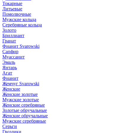
Токарные
Литьевые
Помолвочные
Мужские кольца
Серебряные кольца
Золото
Бриллиант
Гранат
Фианит Svarowski
Сапфир
Муассанит
Эмаль
Янтарь
Агат
Фианит
Жемчуг Svarowski
Женские
Женские золотые
Мужские золотые
Женские серебряные
Золотые обручальные
Женские обручальные
Мужские серебряные
Серьги
Гвоздики