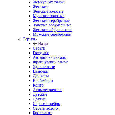
Жемчуг Svarowski
Женские
Женские золотые
Мужские золотые
Женские серебряные
Золотые обручальные
Женские обручальные
Мужские серебряные
Серьги
Назад
Серьги
Гвоздики
Английский замок
Французский замок
Удлиненные
Цепочки
Джекеты
Клаймберы
Конго
Асимметричные
Детские
Другие
Серьги серебро
Серьги золото
Бриллиант