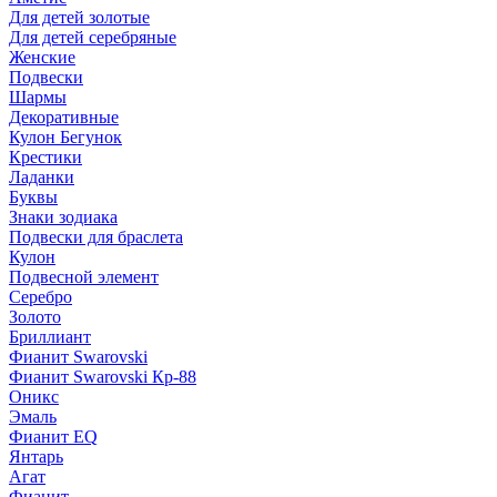
Для детей золотые
Для детей серебряные
Женские
Подвески
Шармы
Декоративные
Кулон Бегунок
Крестики
Ладанки
Буквы
Знаки зодиака
Подвески для браслета
Кулон
Подвесной элемент
Серебро
Золото
Бриллиант
Фианит Swarovski
Фианит Swarovski Кр-88
Оникс
Эмаль
Фианит EQ
Янтарь
Агат
Фианит