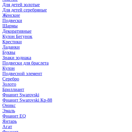
Для детей золотые
Для детей серебряные
Женские
Подвески
Шармы
Декоративные
Кулон Бегунок
Крестики
Ладанки
Буквы
Знаки зодиака
Подвески для браслета
Кулон
Подвесной элемент
Серебро
Золото
Бриллиант
Фианит Swarovski
Фианит Swarovski Кр-88
Оникс
Эмаль
Фианит EQ
Янтарь
Агат
Фианит