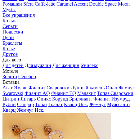
Ромашки
Sfera
Caffe-latte
Caramel
Accent
Double Space
Moon
Mystic
Все украшения
Кольца
Серьги
Подвески
Цепи
Браслеты
Колье
Другое
Для кого
Для детей
Для мужчин
Для женщин
Унисекс
Металл
Золото
Серебро
Вставка
Агат
Эмаль
Фианит Сваровски
Лунный камень
Опал
Жемчуг
Swarovski
Фианит AQ
Фианит EQ
Малахит
Топаз Сваровски
Цитрин
Янтарь
Оникс
Корунд
Бриллиант
Фианит
Изумруд
Рубин
Сапфир
Топаз
Гранат
Кварц Иск.
Жемчуг
Муассанит
Кварц
Жемчуг Иск.