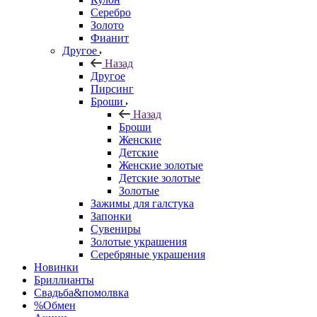
Серебро
Золото
Фианит
Другое
Назад
Другое
Пирсинг
Броши
Назад
Броши
Женские
Детские
Женские золотые
Детские золотые
Золотые
Зажимы для галстука
Запонки
Сувениры
Золотые украшения
Серебряные украшения
Новинки
Бриллианты
Свадьба&помолвка
%Обмен