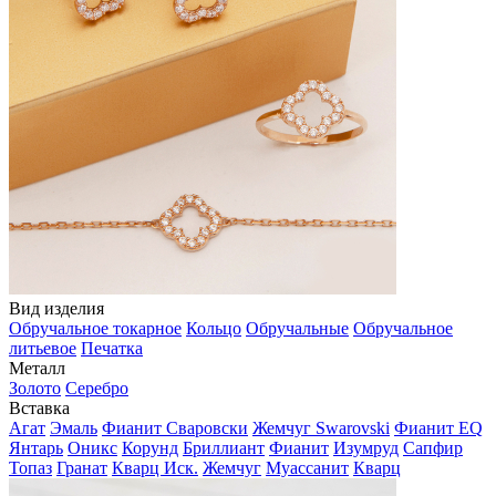
Вид изделия
Обручальное токарное
Кольцо
Обручальные
Обручальное
литьевое
Печатка
Металл
Золото
Серебро
Вставка
Агат
Эмаль
Фианит Сваровски
Жемчуг Swarovski
Фианит EQ
Янтарь
Оникс
Корунд
Бриллиант
Фианит
Изумруд
Сапфир
Топаз
Гранат
Кварц Иск.
Жемчуг
Муассанит
Кварц