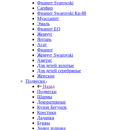
Фианит Svarowski
Сапфир
Фианит Swarovski Кр-88
Муассанит
Эмаль
Фианит EQ
Жемчуг
Янтарь
Агат
Фианит
Жемчуг Swarovski
Аметис
Для детей золотые
Для детей серебряные
Женские
Подвески
Назад
Подвески
Шармы
Декоративные
Кулон Бегунок
Крестики
Ладанки
Буквы
Знаки зодиака