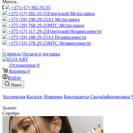
Минск
+375 (17) 392-35-55
+375 (17) 392-35-55
Городской Мстиславца
+375 (29) 198-29-25
A1 Мстиславца
+375 (29) 768-29-25
МТС Мстиславца
+375 (17) 317-29-25
Городской Независимости
+375 (29) 188-29-25
A1 Независимости
+375 (33) 378-29-25
МТС Независимости
О бренде
Оплата и доставка
Отложенные
0
Корзина
0
Войти
Поиск
Коллекция
Каталог
Новинки
Бриллианты
Свадьба&помолвка
Золото
Серебро