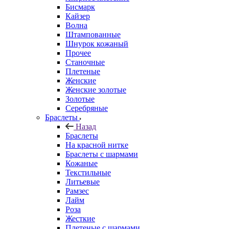
Бисмарк
Кайзер
Волна
Штампованные
Шнурок кожаный
Прочее
Станочные
Плетеные
Женские
Женские золотые
Золотые
Серебряные
Браслеты
Назад
Браслеты
На красной нитке
Браслеты с шармами
Кожаные
Текстильные
Литьевые
Рамзес
Лайм
Роза
Жесткие
Плетеные с шармами