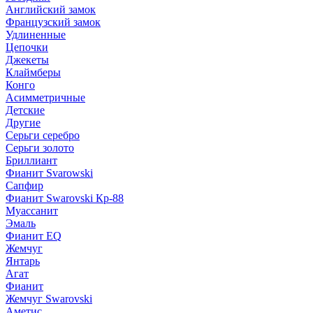
Английский замок
Французский замок
Удлиненные
Цепочки
Джекеты
Клаймберы
Конго
Асимметричные
Детские
Другие
Серьги серебро
Серьги золото
Бриллиант
Фианит Svarowski
Сапфир
Фианит Swarovski Кр-88
Муассанит
Эмаль
Фианит EQ
Жемчуг
Янтарь
Агат
Фианит
Жемчуг Swarovski
Аметис