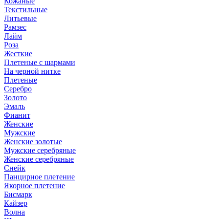
Кожаные
Текстильные
Литьевые
Рамзес
Лайм
Роза
Жесткие
Плетеные с шармами
На черной нитке
Плетеные
Серебро
Золото
Эмаль
Фианит
Женские
Мужские
Женские золотые
Мужские серебряные
Женские серебряные
Снейк
Панцирное плетение
Якорное плетение
Бисмарк
Кайзер
Волна