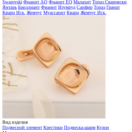
Swarovski
Фианит AQ
Фианит EQ
Малахит
Топаз Сваровски
Янтарь
Бриллиант
Фианит
Изумруд
Сапфир
Топаз
Гранат
Кварц Иск.
Жемчуг
Муассанит
Кварц
Жемчуг Иск.
Вид изделия
Подвесной элемент
Крестики
Подвеска-шарм
Кулон