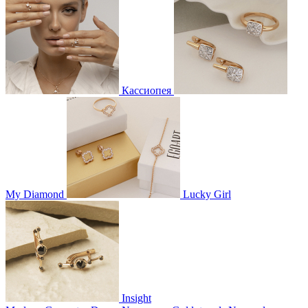
Кассиопея
My Diamond
Lucky Girl
Insight