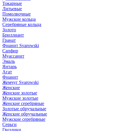
Токарные
Литьевые
Помолвочные
Мужские кольца
Серебряные кольца
Золото
Бриллиант
Гранат
Фианит Svarowski
Сапфир
Муассанит
Эмаль
Янтарь
Агат
Фианит
Жемчуг Svarowski
Женские
Женские золотые
Мужские золотые
Женские серебряные
Золотые обручальные
Женские обручальные
Мужские серебряные
Серьги
Гвоздики