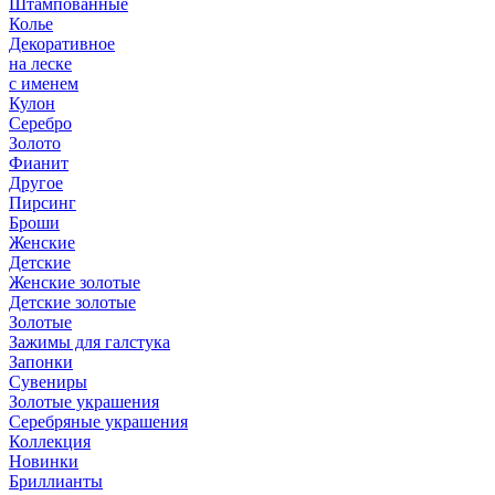
Штампованные
Колье
Декоративное
на леске
с именем
Кулон
Серебро
Золото
Фианит
Другое
Пирсинг
Броши
Женские
Детские
Женские золотые
Детские золотые
Золотые
Зажимы для галстука
Запонки
Сувениры
Золотые украшения
Серебряные украшения
Коллекция
Новинки
Бриллианты