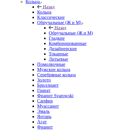
Кольца
Назад
Кольца
Классические
Обручальные (Ж и М)
Назад
Обручальные (Ж и М)
Гладкие
Комбинированные
Дизайнерские
Токарные
Литьевые
Помолвочные
Мужские кольца
Серебряные кольца
Золото
Бриллиант
Гранат
Фианит Svarowski
Сапфир
Муассанит
Эмаль
Янтарь
Агат
Фианит