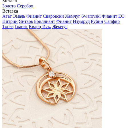
Металл
Золото
Серебро
Вставка
Агат
Эмаль
Фианит Сваровски
Жемчуг Swarovski
Фианит EQ
Цитрин
Янтарь
Бриллиант
Фианит
Изумруд
Рубин
Сапфир
Топаз
Гранат
Кварц Иск.
Жемчуг