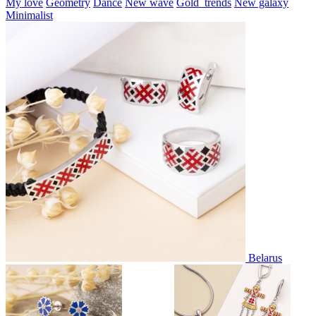
My love
Geometry
Dance
New wave
Gold_trends
New galaxy
Minimalist
Belarus