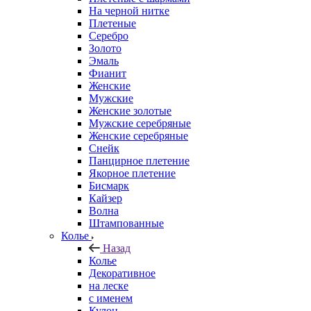
На черной нитке
Плетеные
Серебро
Золото
Эмаль
Фианит
Женские
Мужские
Женские золотые
Мужские серебряные
Женские серебряные
Снейк
Панцирное плетение
Якорное плетение
Бисмарк
Кайзер
Волна
Штампованные
Колье
Назад
Колье
Декоративное
на леске
с именем
Кулон