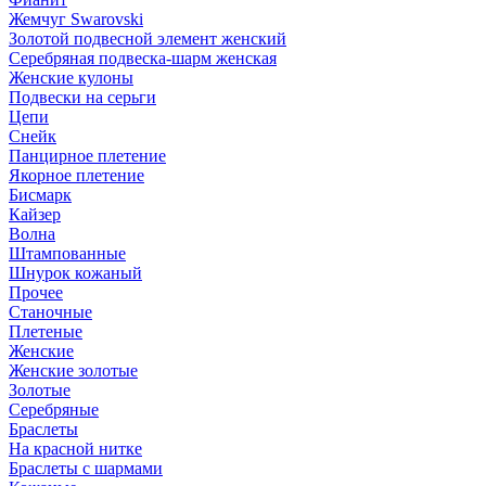
Жемчуг Swarovski
Золотой подвесной элемент женcкий
Серебряная подвеска-шарм женская
Женские кулоны
Подвески на серьги
Цепи
Снейк
Панцирное плетение
Якорное плетение
Бисмарк
Кайзер
Волна
Штампованные
Шнурок кожаный
Прочее
Станочные
Плетеные
Женские
Женские золотые
Золотые
Серебряные
Браслеты
На красной нитке
Браслеты с шармами