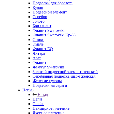
Подвески для браслета
Кулон
Подвесной элемент
Серебро
Золото
Бриллиант
Фианит Swarovski
Фианит Swarovski Кр-88
Оникс
Эмаль
Фианит EQ
Янтарь
Агат
Фианит
Жемчуг Swarovski
Золотой подвесной элемент женcкий
Серебряная подвеска-шарм женская
Женские кулоны
Подвески на серьги
Цепи
Назад
Цепи
Снейк
Панцирное плетение
Якорное плетение