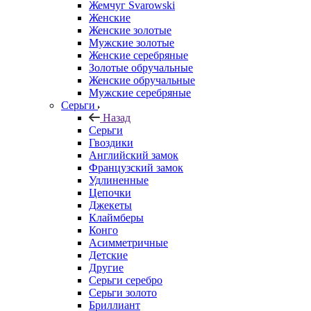
Жемчуг Svarowski
Женские
Женские золотые
Мужские золотые
Женские серебряные
Золотые обручальные
Женские обручальные
Мужские серебряные
Серьги
Назад
Серьги
Гвоздики
Английский замок
Французский замок
Удлиненные
Цепочки
Джекеты
Клаймберы
Конго
Асимметричные
Детские
Другие
Серьги серебро
Серьги золото
Бриллиант