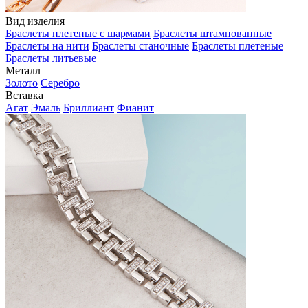
Вид изделия
Браслеты плетеные с шармами
Браслеты штампованные
Браслеты на нити
Браслеты станочные
Браслеты плетеные
Браслеты литьевые
Металл
Золото
Серебро
Вставка
Агат
Эмаль
Бриллиант
Фианит