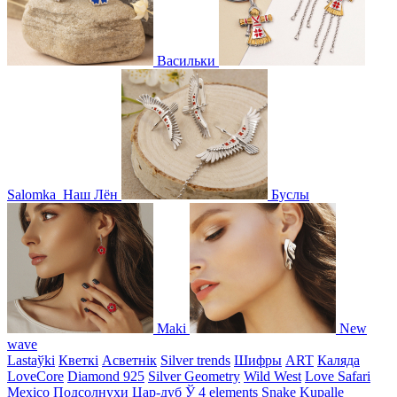
Васильки
Salomka
Наш Лён
Буслы
Maki
New
wave
Lastaўki
Кветкі
Асветнiк
Silver trends
Шифры
ART
Каляда
LoveCore
Diamond 925
Silver Geometry
Wild West
Love Safari
Mexico
Подсолнухи
Цар-дуб
Ў
4 elements
Snake
Kupalle