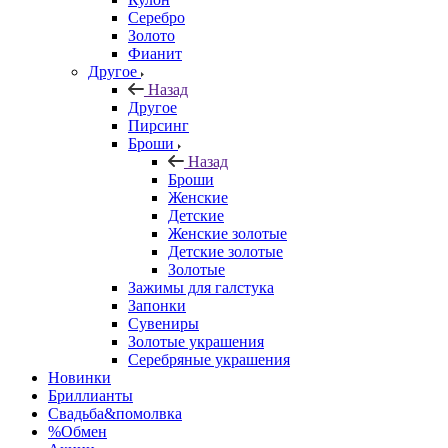
Серебро
Золото
Фианит
Другое
Назад
Другое
Пирсинг
Броши
Назад
Броши
Женские
Детские
Женские золотые
Детские золотые
Золотые
Зажимы для галстука
Запонки
Сувениры
Золотые украшения
Серебряные украшения
Новинки
Бриллианты
Свадьба&помолвка
%Обмен