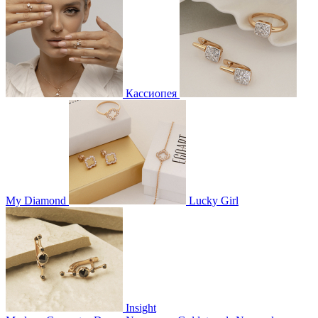
Кассиопея
My Diamond
Lucky Girl
Insight