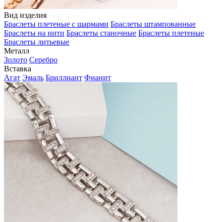
Вид изделия
Браслеты плетеные с шармами
Браслеты штампованные
Браслеты на нити
Браслеты станочные
Браслеты плетеные
Браслеты литьевые
Металл
Золото
Серебро
Вставка
Агат
Эмаль
Бриллиант
Фианит