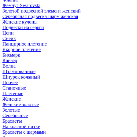
Жемчуг Swarovski
Золотой подвесной элемент женcкий
Серебряная подвеска-шарм женская
Женские кулоны
Подвески на серьги
Цепи
Снейк
Панцирное плетение
Якорное плетение
Бисмарк
Кайзер
Волна
Штампованные
Шнурок кожаный
Прочее
Станочные
Плетеные
Женские
Женские золотые
Золотые
Серебряные
Браслеты
На красной нитке
Браслеты с шармами