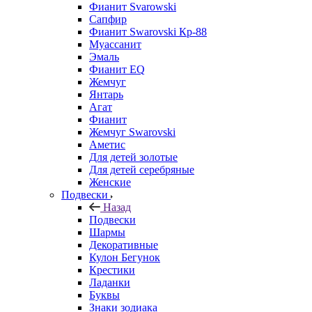
Фианит Svarowski
Сапфир
Фианит Swarovski Кр-88
Муассанит
Эмаль
Фианит EQ
Жемчуг
Янтарь
Агат
Фианит
Жемчуг Swarovski
Аметис
Для детей золотые
Для детей серебряные
Женские
Подвески
Назад
Подвески
Шармы
Декоративные
Кулон Бегунок
Крестики
Ладанки
Буквы
Знаки зодиака