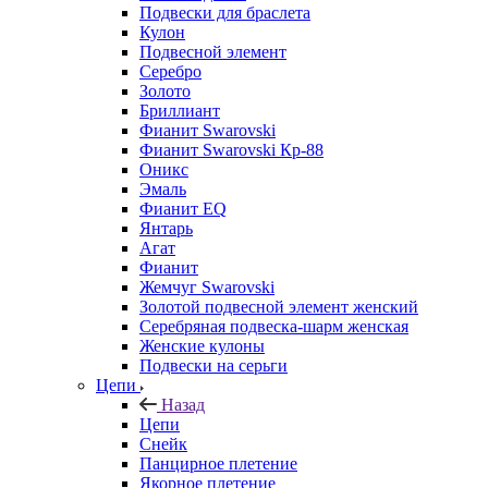
Подвески для браслета
Кулон
Подвесной элемент
Серебро
Золото
Бриллиант
Фианит Swarovski
Фианит Swarovski Кр-88
Оникс
Эмаль
Фианит EQ
Янтарь
Агат
Фианит
Жемчуг Swarovski
Золотой подвесной элемент женcкий
Серебряная подвеска-шарм женская
Женские кулоны
Подвески на серьги
Цепи
Назад
Цепи
Снейк
Панцирное плетение
Якорное плетение