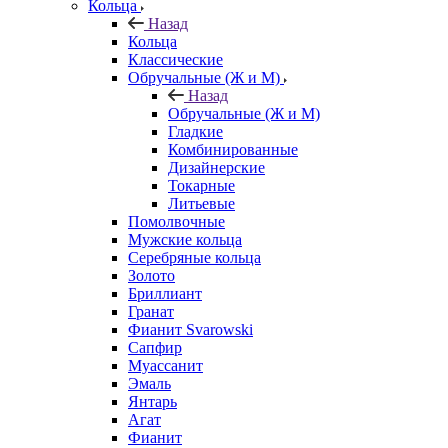
Кольца
Назад
Кольца
Классические
Обручальные (Ж и М)
Назад
Обручальные (Ж и М)
Гладкие
Комбинированные
Дизайнерские
Токарные
Литьевые
Помолвочные
Мужские кольца
Серебряные кольца
Золото
Бриллиант
Гранат
Фианит Svarowski
Сапфир
Муассанит
Эмаль
Янтарь
Агат
Фианит