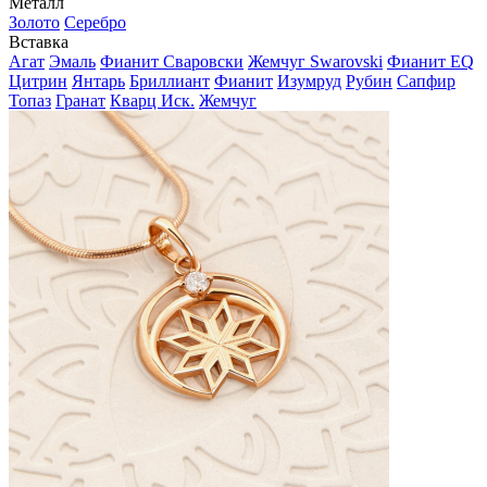
Металл
Золото
Серебро
Вставка
Агат
Эмаль
Фианит Сваровски
Жемчуг Swarovski
Фианит EQ
Цитрин
Янтарь
Бриллиант
Фианит
Изумруд
Рубин
Сапфир
Топаз
Гранат
Кварц Иск.
Жемчуг