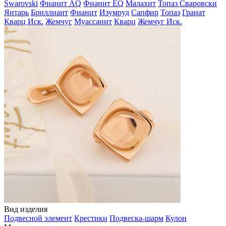
Swarovski
Фианит AQ
Фианит EQ
Малахит
Топаз Сваровски
Янтарь
Бриллиант
Фианит
Изумруд
Сапфир
Топаз
Гранат
Кварц Иск.
Жемчуг
Муассанит
Кварц
Жемчуг Иск.
Вид изделия
Подвесной элемент
Крестики
Подвеска-шарм
Кулон