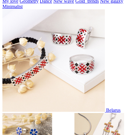
My love
Geometry
Dance
New wave
Gold_trends
New galaxy
Minimalist
Belarus