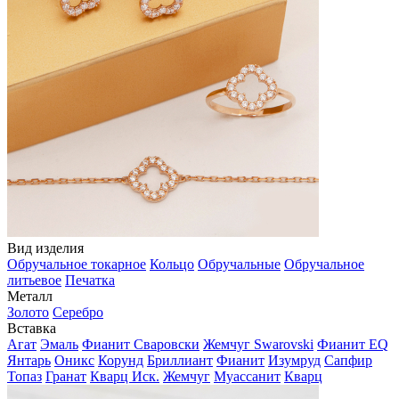
Вид изделия
Обручальное токарное
Кольцо
Обручальные
Обручальное
литьевое
Печатка
Металл
Золото
Серебро
Вставка
Агат
Эмаль
Фианит Сваровски
Жемчуг Swarovski
Фианит EQ
Янтарь
Оникс
Корунд
Бриллиант
Фианит
Изумруд
Сапфир
Топаз
Гранат
Кварц Иск.
Жемчуг
Муассанит
Кварц