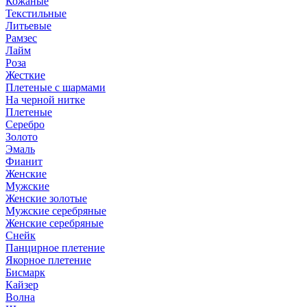
Кожаные
Текстильные
Литьевые
Рамзес
Лайм
Роза
Жесткие
Плетеные с шармами
На черной нитке
Плетеные
Серебро
Золото
Эмаль
Фианит
Женские
Мужские
Женские золотые
Мужские серебряные
Женские серебряные
Снейк
Панцирное плетение
Якорное плетение
Бисмарк
Кайзер
Волна