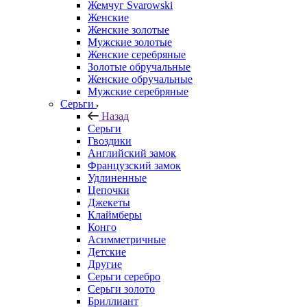
Жемчуг Svarowski
Женские
Женские золотые
Мужские золотые
Женские серебряные
Золотые обручальные
Женские обручальные
Мужские серебряные
Серьги
Назад
Серьги
Гвоздики
Английский замок
Французский замок
Удлиненные
Цепочки
Джекеты
Клаймберы
Конго
Асимметричные
Детские
Другие
Серьги серебро
Серьги золото
Бриллиант