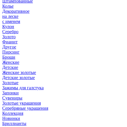
Штампованные
Колье
Декоративное
на леске
с именем
Кулон
Серебро
Золото
Фианит
Другое
Пирсинг
Броши
Женские
Детские
Женские золотые
Детские золотые
Золотые
Зажимы для галстука
Запонки
Сувениры
Золотые украшения
Серебряные украшения
Коллекция
Новинки
Бриллианты