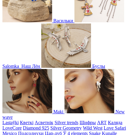
Васильки
Salomka
Наш Лён
Буслы
Maki
New
wave
Lastaўki
Кветкі
Асветнiк
Silver trends
Шифры
ART
Каляда
LoveCore
Diamond 925
Silver Geometry
Wild West
Love Safari
Mexico
Подсолнухи
Цар-дуб
Ў
4 elements
Snake
Kupalle