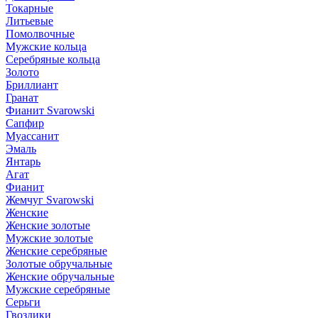
Токарные
Литьевые
Помолвочные
Мужские кольца
Серебряные кольца
Золото
Бриллиант
Гранат
Фианит Svarowski
Сапфир
Муассанит
Эмаль
Янтарь
Агат
Фианит
Жемчуг Svarowski
Женские
Женские золотые
Мужские золотые
Женские серебряные
Золотые обручальные
Женские обручальные
Мужские серебряные
Серьги
Гвоздики