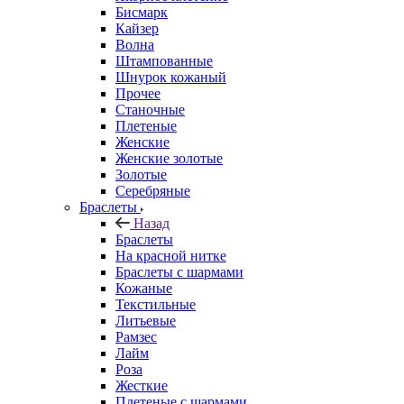
Бисмарк
Кайзер
Волна
Штампованные
Шнурок кожаный
Прочее
Станочные
Плетеные
Женские
Женские золотые
Золотые
Серебряные
Браслеты
Назад
Браслеты
На красной нитке
Браслеты с шармами
Кожаные
Текстильные
Литьевые
Рамзес
Лайм
Роза
Жесткие
Плетеные с шармами