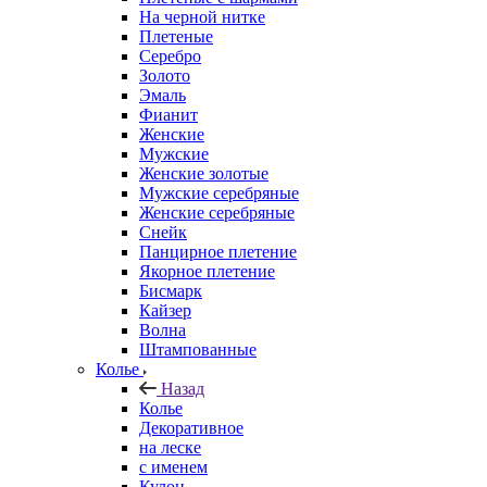
На черной нитке
Плетеные
Серебро
Золото
Эмаль
Фианит
Женские
Мужские
Женские золотые
Мужские серебряные
Женские серебряные
Снейк
Панцирное плетение
Якорное плетение
Бисмарк
Кайзер
Волна
Штампованные
Колье
Назад
Колье
Декоративное
на леске
с именем
Кулон