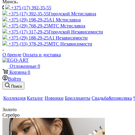
Минск
+375 (17) 392-35-55
+375 (17) 392-35-55
Городской Мстиславца
+375 (29) 198-29-25
A1 Мстиславца
+375 (29) 768-29-25
МТС Мстиславца
+375 (17) 317-29-25
Городской Независимости
+375 (29) 188-29-25
A1 Независимости
+375 (33) 378-29-25
МТС Независимости
О бренде
Оплата и доставка
Отложенные
0
Корзина
0
Войти
Поиск
Коллекция
Каталог
Новинки
Бриллианты
Свадьба&помолвка
Золото
Серебро