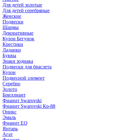
Для детей золотые
Для детей серебряные
Женские
Подвески
Шармы
Декоративные
Кулон Бегунок
Крестики
Ладанки
Буквы
Знаки зодиака
Подвески для браслета
Кулон
Подвесной элемент
Серебро
Золото
Бриллиант
Фианит Swarovski
Фианит Swarovski Кр-88
Оникс
Эмаль
Фианит EQ
Янтарь
Агат
Фианит