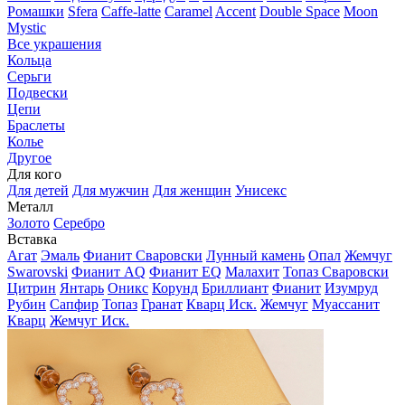
Ромашки
Sfera
Caffe-latte
Caramel
Accent
Double Space
Moon
Mystic
Все украшения
Кольца
Серьги
Подвески
Цепи
Браслеты
Колье
Другое
Для кого
Для детей
Для мужчин
Для женщин
Унисекс
Металл
Золото
Серебро
Вставка
Агат
Эмаль
Фианит Сваровски
Лунный камень
Опал
Жемчуг
Swarovski
Фианит AQ
Фианит EQ
Малахит
Топаз Сваровски
Цитрин
Янтарь
Оникс
Корунд
Бриллиант
Фианит
Изумруд
Рубин
Сапфир
Топаз
Гранат
Кварц Иск.
Жемчуг
Муассанит
Кварц
Жемчуг Иск.