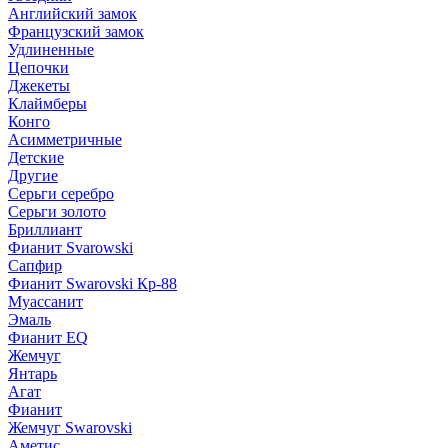
Английский замок
Французский замок
Удлиненные
Цепочки
Джекеты
Клаймберы
Конго
Асимметричные
Детские
Другие
Серьги серебро
Серьги золото
Бриллиант
Фианит Svarowski
Сапфир
Фианит Swarovski Кр-88
Муассанит
Эмаль
Фианит EQ
Жемчуг
Янтарь
Агат
Фианит
Жемчуг Swarovski
Аметис