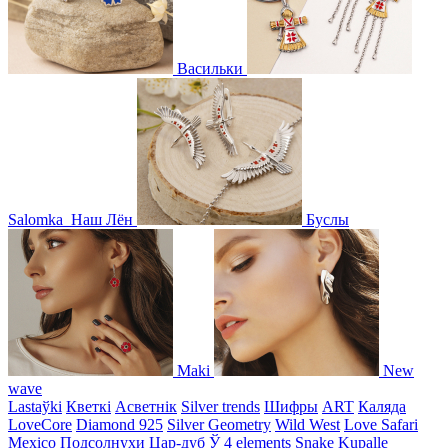
Васильки
Salomka
Наш Лён
Буслы
Maki
New
wave
Lastaўki
Кветкі
Асветнiк
Silver trends
Шифры
ART
Каляда
LoveCore
Diamond 925
Silver Geometry
Wild West
Love Safari
Mexico
Подсолнухи
Цар-дуб
Ў
4 elements
Snake
Kupalle