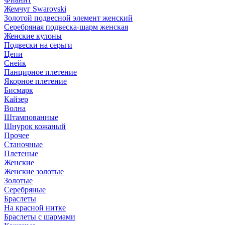
Жемчуг Swarovski
Золотой подвесной элемент женcкий
Серебряная подвеска-шарм женская
Женские кулоны
Подвески на серьги
Цепи
Снейк
Панцирное плетение
Якорное плетение
Бисмарк
Кайзер
Волна
Штампованные
Шнурок кожаный
Прочее
Станочные
Плетеные
Женские
Женские золотые
Золотые
Серебряные
Браслеты
На красной нитке
Браслеты с шармами