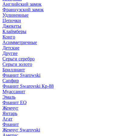
Английский замок
Французский замок
Удлиненные
Цепочки
Джекеты
Клаймберы
Конго
Асимметричные
Детские
Другие
Серьги серебро
Серьги золото
Бриллиант
Фианит Svarowski
Сапфир
Фианит Swarovski Кр-88
Муассанит
Эмаль
Фианит EQ
Жемчуг
Янтарь
Агат
Фианит
Жемчуг Swarovski
Аметис