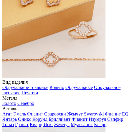
Вид изделия
Обручальное токарное
Кольцо
Обручальные
Обручальное
литьевое
Печатка
Металл
Золото
Серебро
Вставка
Агат
Эмаль
Фианит Сваровски
Жемчуг Swarovski
Фианит EQ
Янтарь
Оникс
Корунд
Бриллиант
Фианит
Изумруд
Сапфир
Топаз
Гранат
Кварц Иск.
Жемчуг
Муассанит
Кварц