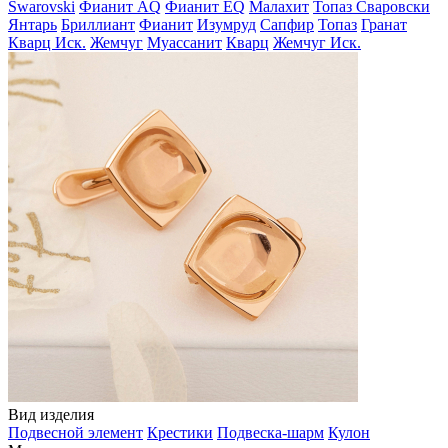
Swarovski
Фианит AQ
Фианит EQ
Малахит
Топаз Сваровски
Янтарь
Бриллиант
Фианит
Изумруд
Сапфир
Топаз
Гранат
Кварц Иск.
Жемчуг
Муассанит
Кварц
Жемчуг Иск.
Вид изделия
Подвесной элемент
Крестики
Подвеска-шарм
Кулон