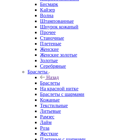
Бисмарк
Кайзер
Волна
Штампованные
Шнурок кожаный
Прочее
Станочные
Плетеные
Женские
Женские золотые
Золотые
Серебряные
Браслеты
Назад
Браслеты
На красной нитке
Браслеты с шармами
Кожаные
Текстильные
Литьевые
Рамзес
Лайм
Роза
Жесткие
Плетеные с шармами