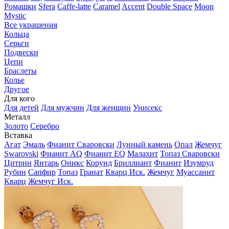
Ромашки
Sfera
Caffe-latte
Caramel
Accent
Double Space
Moon
Mystic
Все украшения
Кольца
Серьги
Подвески
Цепи
Браслеты
Колье
Другое
Для кого
Для детей
Для мужчин
Для женщин
Унисекс
Металл
Золото
Серебро
Вставка
Агат
Эмаль
Фианит Сваровски
Лунный камень
Опал
Жемчуг
Swarovski
Фианит AQ
Фианит EQ
Малахит
Топаз Сваровски
Цитрин
Янтарь
Оникс
Корунд
Бриллиант
Фианит
Изумруд
Рубин
Сапфир
Топаз
Гранат
Кварц Иск.
Жемчуг
Муассанит
Кварц
Жемчуг Иск.