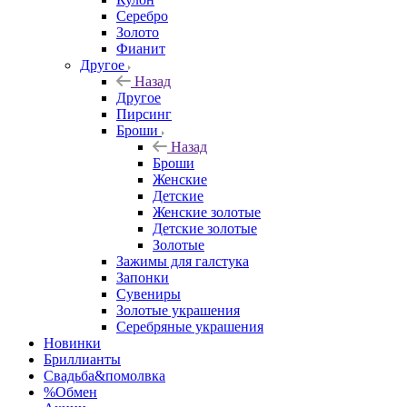
Серебро
Золото
Фианит
Другое
Назад
Другое
Пирсинг
Броши
Назад
Броши
Женские
Детские
Женские золотые
Детские золотые
Золотые
Зажимы для галстука
Запонки
Сувениры
Золотые украшения
Серебряные украшения
Новинки
Бриллианты
Свадьба&помолвка
%Обмен