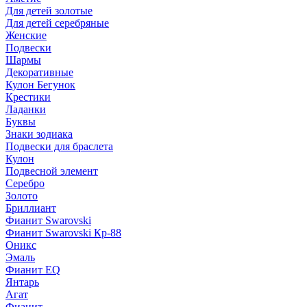
Для детей золотые
Для детей серебряные
Женские
Подвески
Шармы
Декоративные
Кулон Бегунок
Крестики
Ладанки
Буквы
Знаки зодиака
Подвески для браслета
Кулон
Подвесной элемент
Серебро
Золото
Бриллиант
Фианит Swarovski
Фианит Swarovski Кр-88
Оникс
Эмаль
Фианит EQ
Янтарь
Агат
Фианит