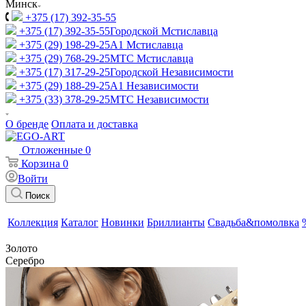
Минск
+375 (17) 392-35-55
+375 (17) 392-35-55
Городской Мстиславца
+375 (29) 198-29-25
A1 Мстиславца
+375 (29) 768-29-25
МТС Мстиславца
+375 (17) 317-29-25
Городской Независимости
+375 (29) 188-29-25
A1 Независимости
+375 (33) 378-29-25
МТС Независимости
О бренде
Оплата и доставка
Отложенные
0
Корзина
0
Войти
Поиск
Коллекция
Каталог
Новинки
Бриллианты
Свадьба&помолвка
Золото
Серебро