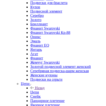
Подвески для браслета
Кулон
Подвесной элемент
Серебро
Золото
Бриллиант
Фианит Swarovski
Фианит Swarovski Кр-88
Оникс
Эмаль
Фианит EQ
Янтарь
Агат
Фианит
Жемчуг Swarovski
Золотой подвесной элемент женcкий
Серебряная подвеска-шарм женская
Женские кулоны
Подвески на серьги
Цепи
Назад
Цепи
Снейк
Панцирное плетение
Якорное плетение