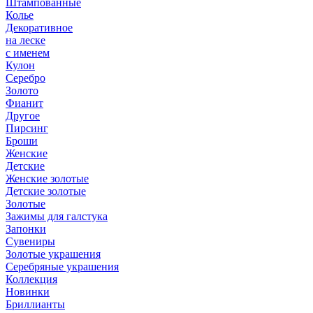
Штампованные
Колье
Декоративное
на леске
с именем
Кулон
Серебро
Золото
Фианит
Другое
Пирсинг
Броши
Женские
Детские
Женские золотые
Детские золотые
Золотые
Зажимы для галстука
Запонки
Сувениры
Золотые украшения
Серебряные украшения
Коллекция
Новинки
Бриллианты