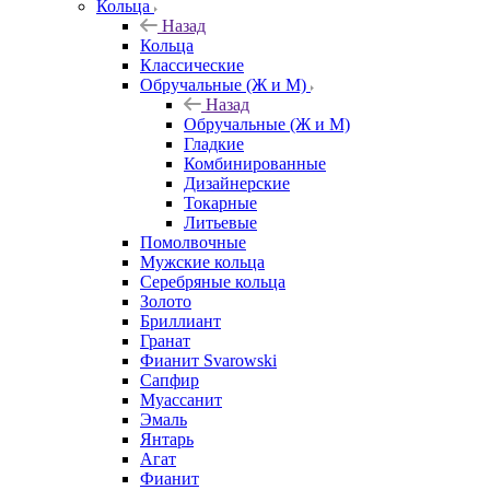
Кольца
Назад
Кольца
Классические
Обручальные (Ж и М)
Назад
Обручальные (Ж и М)
Гладкие
Комбинированные
Дизайнерские
Токарные
Литьевые
Помолвочные
Мужские кольца
Серебряные кольца
Золото
Бриллиант
Гранат
Фианит Svarowski
Сапфир
Муассанит
Эмаль
Янтарь
Агат
Фианит