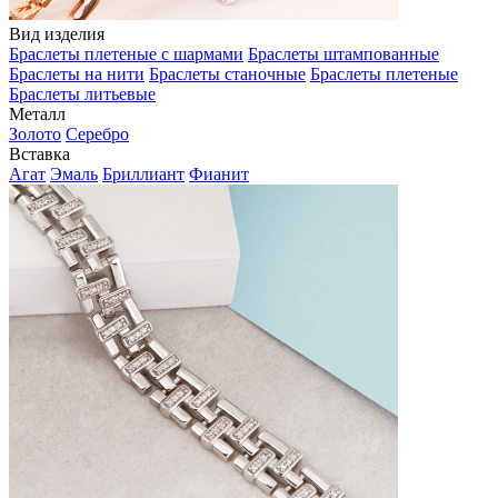
Вид изделия
Браслеты плетеные с шармами
Браслеты штампованные
Браслеты на нити
Браслеты станочные
Браслеты плетеные
Браслеты литьевые
Металл
Золото
Серебро
Вставка
Агат
Эмаль
Бриллиант
Фианит