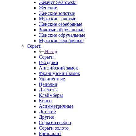
Жемчуг Svarowski
Женские
Женские золотые
Мужские золотые
Женские серебряные
Золотые обручальные
Женские обручальные
Мужские серебряные
Серьги
Назад
Серьги
Гвоздики
Английский замок
Французский замок
Удлиненные
Цепочки
Джекеты
Клаймберы
Конго
Асимметричные
Детские
Другие
Серьги серебро
Серьги золото
Бриллиант