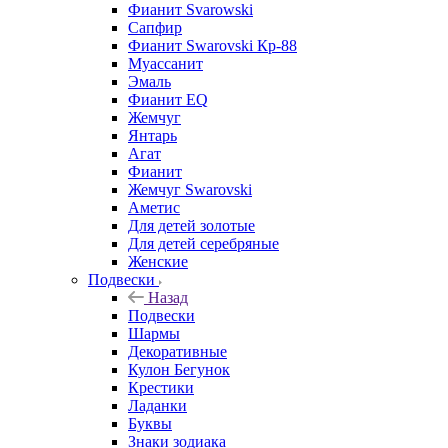
Фианит Svarowski
Сапфир
Фианит Swarovski Кр-88
Муассанит
Эмаль
Фианит EQ
Жемчуг
Янтарь
Агат
Фианит
Жемчуг Swarovski
Аметис
Для детей золотые
Для детей серебряные
Женские
Подвески
Назад
Подвески
Шармы
Декоративные
Кулон Бегунок
Крестики
Ладанки
Буквы
Знаки зодиака