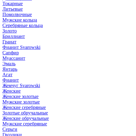
Токарные
Литьевые
Помолвочные
Мужские кольца
Серебряные кольца
Золото
Бриллиант
Гранат
Фианит Svarowski
Сапфир
Муассанит
Эмаль
Янтарь
Агат
Фианит
Жемчуг Svarowski
Женские
Женские золотые
Мужские золотые
Женские серебряные
Золотые обручальные
Женские обручальные
Мужские серебряные
Серьги
Гвоздики