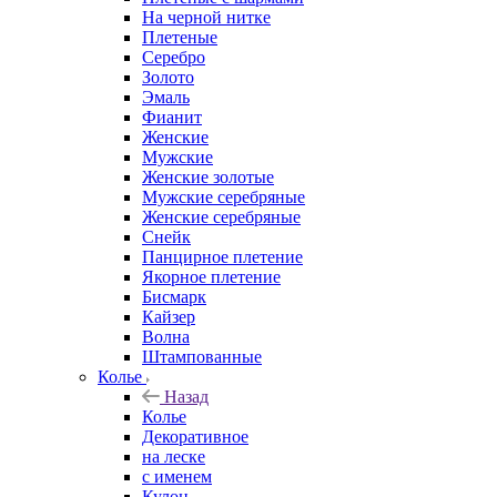
На черной нитке
Плетеные
Серебро
Золото
Эмаль
Фианит
Женские
Мужские
Женские золотые
Мужские серебряные
Женские серебряные
Снейк
Панцирное плетение
Якорное плетение
Бисмарк
Кайзер
Волна
Штампованные
Колье
Назад
Колье
Декоративное
на леске
с именем
Кулон