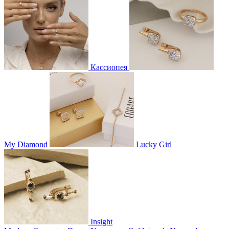
Кассиопея
My Diamond
Lucky Girl
Insight