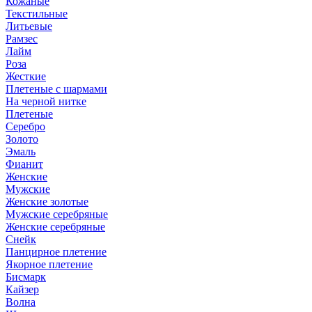
Кожаные
Текстильные
Литьевые
Рамзес
Лайм
Роза
Жесткие
Плетеные с шармами
На черной нитке
Плетеные
Серебро
Золото
Эмаль
Фианит
Женские
Мужские
Женские золотые
Мужские серебряные
Женские серебряные
Снейк
Панцирное плетение
Якорное плетение
Бисмарк
Кайзер
Волна