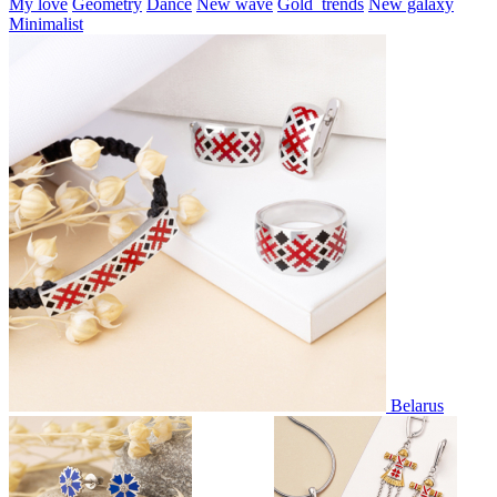
My love
Geometry
Dance
New wave
Gold_trends
New galaxy
Minimalist
Belarus