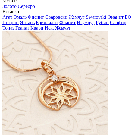
Металл
Золото
Серебро
Вставка
Агат
Эмаль
Фианит Сваровски
Жемчуг Swarovski
Фианит EQ
Цитрин
Янтарь
Бриллиант
Фианит
Изумруд
Рубин
Сапфир
Топаз
Гранат
Кварц Иск.
Жемчуг