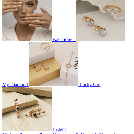
Кассиопея
My Diamond
Lucky Girl
Insight