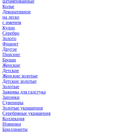
Штампованные
Колье
Декоративное
на леске
с именем
Кулон
Серебро
Золото
Фианит
Другое
Пирсинг
Броши
Женские
Детские
Женские золотые
Детские золотые
Золотые
Зажимы для галстука
Запонки
Сувениры
Золотые украшения
Серебряные украшения
Коллекция
Новинки
Бриллианты