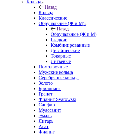
Кольца
Назад
Кольца
Классические
Обручальные (Ж и М)
Назад
Обручальные (Ж и М)
Гладкие
Комбинированные
Дизайнерские
Токарные
Литьевые
Помолвочные
Мужские кольца
Серебряные кольца
Золото
Бриллиант
Гранат
Фианит Svarowski
Сапфир
Муассанит
Эмаль
Янтарь
Агат
Фианит