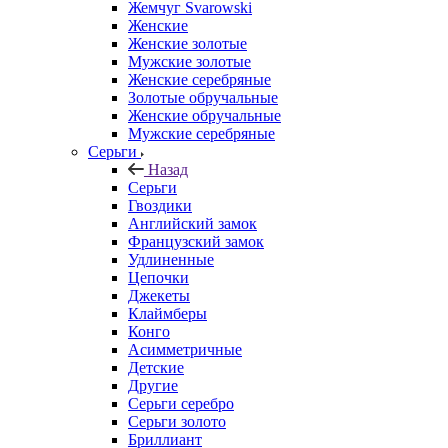
Жемчуг Svarowski
Женские
Женские золотые
Мужские золотые
Женские серебряные
Золотые обручальные
Женские обручальные
Мужские серебряные
Серьги
Назад
Серьги
Гвоздики
Английский замок
Французский замок
Удлиненные
Цепочки
Джекеты
Клаймберы
Конго
Асимметричные
Детские
Другие
Серьги серебро
Серьги золото
Бриллиант