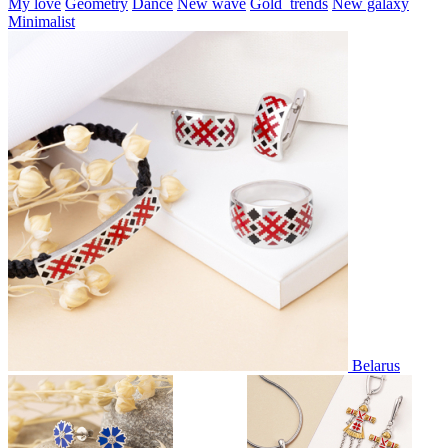
My love
Geometry
Dance
New wave
Gold_trends
New galaxy
Minimalist
Belarus