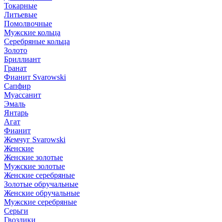
Токарные
Литьевые
Помолвочные
Мужские кольца
Серебряные кольца
Золото
Бриллиант
Гранат
Фианит Svarowski
Сапфир
Муассанит
Эмаль
Янтарь
Агат
Фианит
Жемчуг Svarowski
Женские
Женские золотые
Мужские золотые
Женские серебряные
Золотые обручальные
Женские обручальные
Мужские серебряные
Серьги
Гвоздики