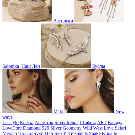
Васильки
Salomka
Наш Лён
Буслы
Maki
New
wave
Lastaўki
Кветкі
Асветнiк
Silver trends
Шифры
ART
Каляда
LoveCore
Diamond 925
Silver Geometry
Wild West
Love Safari
Mexico
Подсолнухи
Цар-дуб
Ў
4 elements
Snake
Kupalle