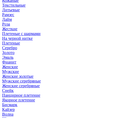
Кожаные
Текстильные
Литьевые
Рамзес
Лайм
Роза
Жесткие
Плетеные с шармами
На черной нитке
Плетеные
Серебро
Золото
Эмаль
Фианит
Женские
Мужские
Женские золотые
Мужские серебряные
Женские серебряные
Снейк
Панцирное плетение
Якорное плетение
Бисмарк
Кайзер
Волна