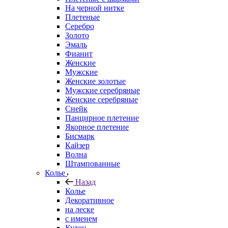
На черной нитке
Плетеные
Серебро
Золото
Эмаль
Фианит
Женские
Мужские
Женские золотые
Мужские серебряные
Женские серебряные
Снейк
Панцирное плетение
Якорное плетение
Бисмарк
Кайзер
Волна
Штампованные
Колье
Назад
Колье
Декоративное
на леске
с именем
Кулон