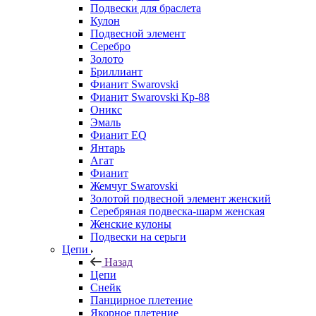
Подвески для браслета
Кулон
Подвесной элемент
Серебро
Золото
Бриллиант
Фианит Swarovski
Фианит Swarovski Кр-88
Оникс
Эмаль
Фианит EQ
Янтарь
Агат
Фианит
Жемчуг Swarovski
Золотой подвесной элемент женcкий
Серебряная подвеска-шарм женская
Женские кулоны
Подвески на серьги
Цепи
Назад
Цепи
Снейк
Панцирное плетение
Якорное плетение