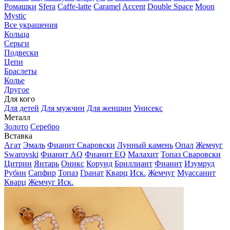
Ромашки
Sfera
Caffe-latte
Caramel
Accent
Double Space
Moon
Mystic
Все украшения
Кольца
Серьги
Подвески
Цепи
Браслеты
Колье
Другое
Для кого
Для детей
Для мужчин
Для женщин
Унисекс
Металл
Золото
Серебро
Вставка
Агат
Эмаль
Фианит Сваровски
Лунный камень
Опал
Жемчуг
Swarovski
Фианит AQ
Фианит EQ
Малахит
Топаз Сваровски
Цитрин
Янтарь
Оникс
Корунд
Бриллиант
Фианит
Изумруд
Рубин
Сапфир
Топаз
Гранат
Кварц Иск.
Жемчуг
Муассанит
Кварц
Жемчуг Иск.