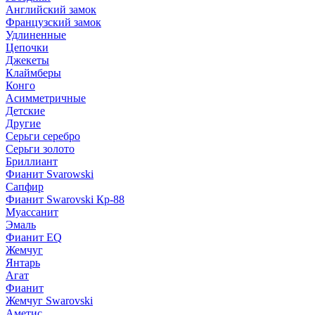
Английский замок
Французский замок
Удлиненные
Цепочки
Джекеты
Клаймберы
Конго
Асимметричные
Детские
Другие
Серьги серебро
Серьги золото
Бриллиант
Фианит Svarowski
Сапфир
Фианит Swarovski Кр-88
Муассанит
Эмаль
Фианит EQ
Жемчуг
Янтарь
Агат
Фианит
Жемчуг Swarovski
Аметис