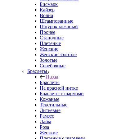
Бисмарк
Кайзер
Волна
Штампованные
Шнурок кожаный
Прочее
Станочные
Плетеные
Женские
Женские золотые
Золотые
Серебряные
Браслеты
Назад
Браслеты
На красной нитке
Браслеты с шармами
Кожаные
Текстильные
Литьевые
Рамзес
Лайм
Роза
Жесткие
Плетеные с шармами