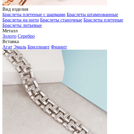
Вид изделия
Браслеты плетеные с шармами
Браслеты штампованные
Браслеты на нити
Браслеты станочные
Браслеты плетеные
Браслеты литьевые
Металл
Золото
Серебро
Вставка
Агат
Эмаль
Бриллиант
Фианит