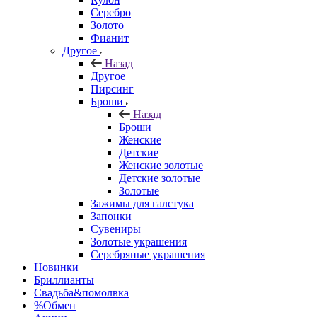
Серебро
Золото
Фианит
Другое
Назад
Другое
Пирсинг
Броши
Назад
Броши
Женские
Детские
Женские золотые
Детские золотые
Золотые
Зажимы для галстука
Запонки
Сувениры
Золотые украшения
Серебряные украшения
Новинки
Бриллианты
Свадьба&помолвка
%Обмен