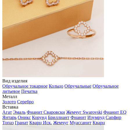
Вид изделия
Обручальное токарное
Кольцо
Обручальные
Обручальное
литьевое
Печатка
Металл
Золото
Серебро
Вставка
Агат
Эмаль
Фианит Сваровски
Жемчуг Swarovski
Фианит EQ
Янтарь
Оникс
Корунд
Бриллиант
Фианит
Изумруд
Сапфир
Топаз
Гранат
Кварц Иск.
Жемчуг
Муассанит
Кварц