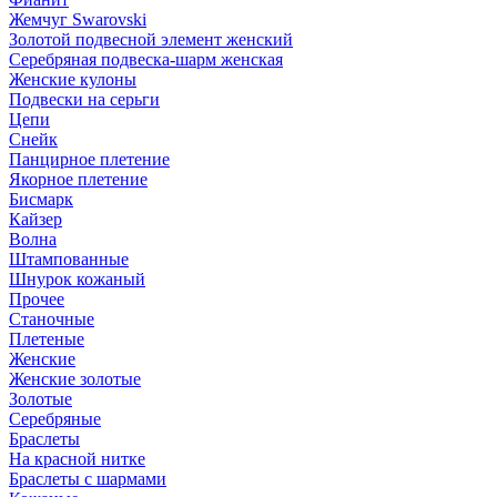
Жемчуг Swarovski
Золотой подвесной элемент женcкий
Серебряная подвеска-шарм женская
Женские кулоны
Подвески на серьги
Цепи
Снейк
Панцирное плетение
Якорное плетение
Бисмарк
Кайзер
Волна
Штампованные
Шнурок кожаный
Прочее
Станочные
Плетеные
Женские
Женские золотые
Золотые
Серебряные
Браслеты
На красной нитке
Браслеты с шармами