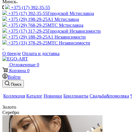
Минск
+375 (17) 392-35-55
+375 (17) 392-35-55
Городской Мстиславца
+375 (29) 198-29-25
A1 Мстиславца
+375 (29) 768-29-25
МТС Мстиславца
+375 (17) 317-29-25
Городской Независимости
+375 (29) 188-29-25
A1 Независимости
+375 (33) 378-29-25
МТС Независимости
О бренде
Оплата и доставка
Отложенные
0
Корзина
0
Войти
Поиск
Коллекция
Каталог
Новинки
Бриллианты
Свадьба&помолвка
Золото
Серебро