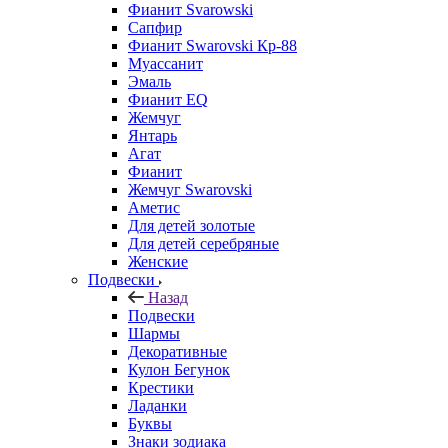
Фианит Svarowski
Сапфир
Фианит Swarovski Кр-88
Муассанит
Эмаль
Фианит EQ
Жемчуг
Янтарь
Агат
Фианит
Жемчуг Swarovski
Аметис
Для детей золотые
Для детей серебряные
Женские
Подвески
Назад
Подвески
Шармы
Декоративные
Кулон Бегунок
Крестики
Ладанки
Буквы
Знаки зодиака