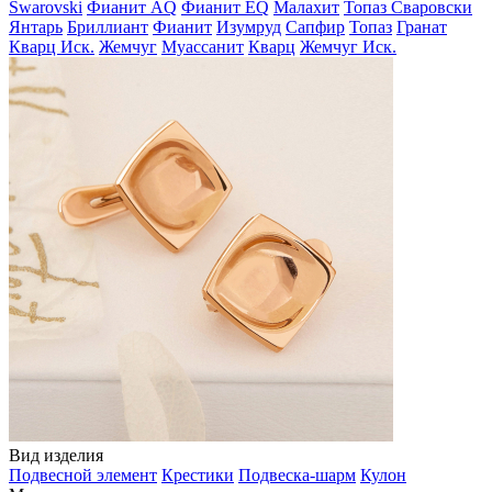
Swarovski
Фианит AQ
Фианит EQ
Малахит
Топаз Сваровски
Янтарь
Бриллиант
Фианит
Изумруд
Сапфир
Топаз
Гранат
Кварц Иск.
Жемчуг
Муассанит
Кварц
Жемчуг Иск.
Вид изделия
Подвесной элемент
Крестики
Подвеска-шарм
Кулон