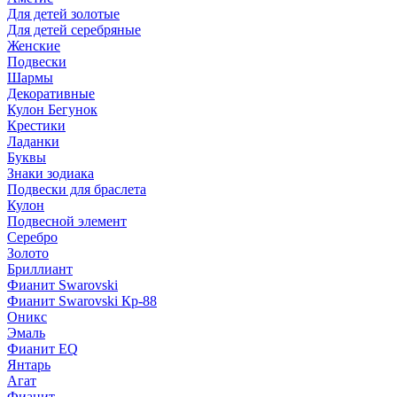
Для детей золотые
Для детей серебряные
Женские
Подвески
Шармы
Декоративные
Кулон Бегунок
Крестики
Ладанки
Буквы
Знаки зодиака
Подвески для браслета
Кулон
Подвесной элемент
Серебро
Золото
Бриллиант
Фианит Swarovski
Фианит Swarovski Кр-88
Оникс
Эмаль
Фианит EQ
Янтарь
Агат
Фианит