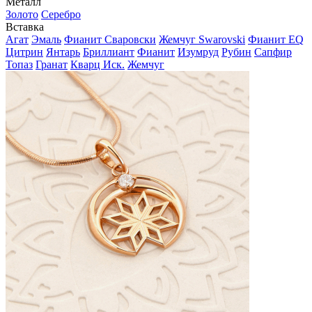
Металл
Золото
Серебро
Вставка
Агат
Эмаль
Фианит Сваровски
Жемчуг Swarovski
Фианит EQ
Цитрин
Янтарь
Бриллиант
Фианит
Изумруд
Рубин
Сапфир
Топаз
Гранат
Кварц Иск.
Жемчуг