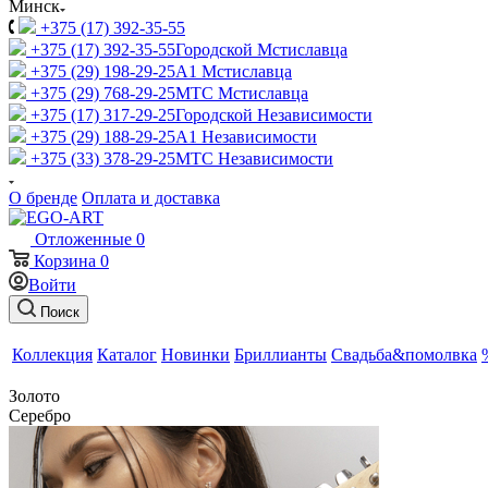
Минск
+375 (17) 392-35-55
+375 (17) 392-35-55
Городской Мстиславца
+375 (29) 198-29-25
A1 Мстиславца
+375 (29) 768-29-25
МТС Мстиславца
+375 (17) 317-29-25
Городской Независимости
+375 (29) 188-29-25
A1 Независимости
+375 (33) 378-29-25
МТС Независимости
О бренде
Оплата и доставка
Отложенные
0
Корзина
0
Войти
Поиск
Коллекция
Каталог
Новинки
Бриллианты
Свадьба&помолвка
Золото
Серебро