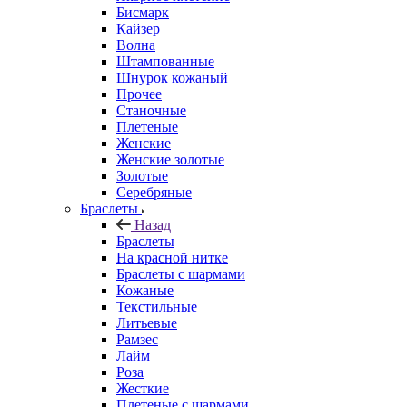
Бисмарк
Кайзер
Волна
Штампованные
Шнурок кожаный
Прочее
Станочные
Плетеные
Женские
Женские золотые
Золотые
Серебряные
Браслеты
Назад
Браслеты
На красной нитке
Браслеты с шармами
Кожаные
Текстильные
Литьевые
Рамзес
Лайм
Роза
Жесткие
Плетеные с шармами