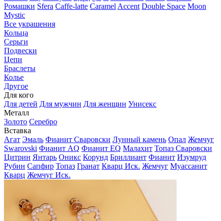
Ромашки
Sfera
Caffe-latte
Caramel
Accent
Double Space
Moon
Mystic
Все украшения
Кольца
Серьги
Подвески
Цепи
Браслеты
Колье
Другое
Для кого
Для детей
Для мужчин
Для женщин
Унисекс
Металл
Золото
Серебро
Вставка
Агат
Эмаль
Фианит Сваровски
Лунный камень
Опал
Жемчуг
Swarovski
Фианит AQ
Фианит EQ
Малахит
Топаз Сваровски
Цитрин
Янтарь
Оникс
Корунд
Бриллиант
Фианит
Изумруд
Рубин
Сапфир
Топаз
Гранат
Кварц Иск.
Жемчуг
Муассанит
Кварц
Жемчуг Иск.