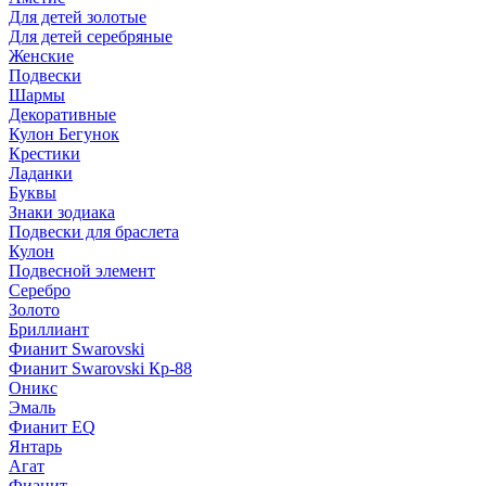
Для детей золотые
Для детей серебряные
Женские
Подвески
Шармы
Декоративные
Кулон Бегунок
Крестики
Ладанки
Буквы
Знаки зодиака
Подвески для браслета
Кулон
Подвесной элемент
Серебро
Золото
Бриллиант
Фианит Swarovski
Фианит Swarovski Кр-88
Оникс
Эмаль
Фианит EQ
Янтарь
Агат
Фианит