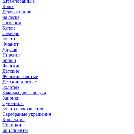
Штампованные
Колье
Декоративное
на леске
с именем
Кулон
Серебро
Золото
Фианит
Другое
Пирсинг
Броши
Женские
Детские
Женские золотые
Детские золотые
Золотые
Зажимы для галстука
Запонки
Сувениры
Золотые украшения
Серебряные украшения
Коллекция
Новинки
Бриллианты