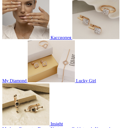
Кассиопея
My Diamond
Lucky Girl
Insight