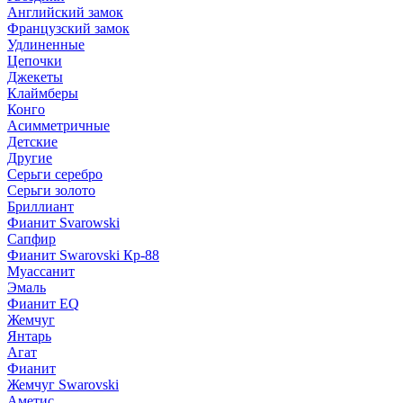
Английский замок
Французский замок
Удлиненные
Цепочки
Джекеты
Клаймберы
Конго
Асимметричные
Детские
Другие
Серьги серебро
Серьги золото
Бриллиант
Фианит Svarowski
Сапфир
Фианит Swarovski Кр-88
Муассанит
Эмаль
Фианит EQ
Жемчуг
Янтарь
Агат
Фианит
Жемчуг Swarovski
Аметис