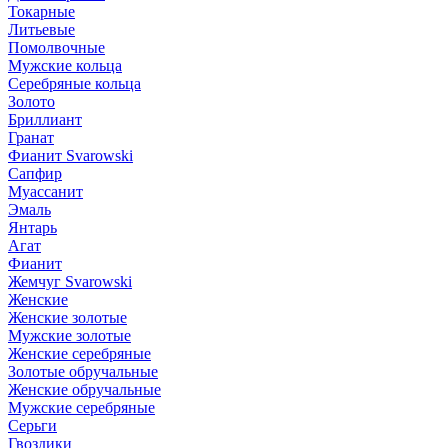
Токарные
Литьевые
Помолвочные
Мужские кольца
Серебряные кольца
Золото
Бриллиант
Гранат
Фианит Svarowski
Сапфир
Муассанит
Эмаль
Янтарь
Агат
Фианит
Жемчуг Svarowski
Женские
Женские золотые
Мужские золотые
Женские серебряные
Золотые обручальные
Женские обручальные
Мужские серебряные
Серьги
Гвоздики