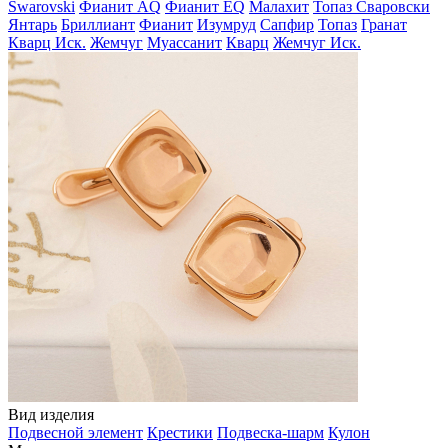
Swarovski
Фианит AQ
Фианит EQ
Малахит
Топаз Сваровски
Янтарь
Бриллиант
Фианит
Изумруд
Сапфир
Топаз
Гранат
Кварц Иск.
Жемчуг
Муассанит
Кварц
Жемчуг Иск.
Вид изделия
Подвесной элемент
Крестики
Подвеска-шарм
Кулон