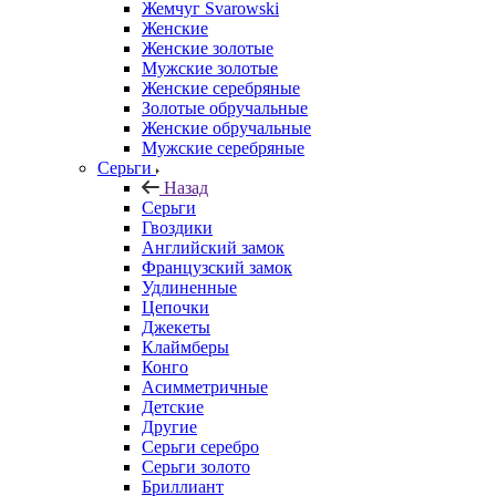
Жемчуг Svarowski
Женские
Женские золотые
Мужские золотые
Женские серебряные
Золотые обручальные
Женские обручальные
Мужские серебряные
Серьги
Назад
Серьги
Гвоздики
Английский замок
Французский замок
Удлиненные
Цепочки
Джекеты
Клаймберы
Конго
Асимметричные
Детские
Другие
Серьги серебро
Серьги золото
Бриллиант