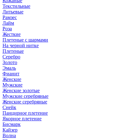
Кожаные
Текстильные
Литьевые
Рамзес
Лайм
Роза
Жесткие
Плетеные с шармами
На черной нитке
Плетеные
Серебро
Золото
Эмаль
Фианит
Женские
Мужские
Женские золотые
Мужские серебряные
Женские серебряные
Снейк
Панцирное плетение
Якорное плетение
Бисмарк
Кайзер
Волна