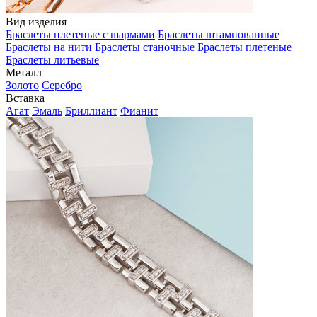
Вид изделия
Браслеты плетеные с шармами
Браслеты штампованные
Браслеты на нити
Браслеты станочные
Браслеты плетеные
Браслеты литьевые
Металл
Золото
Серебро
Вставка
Агат
Эмаль
Бриллиант
Фианит