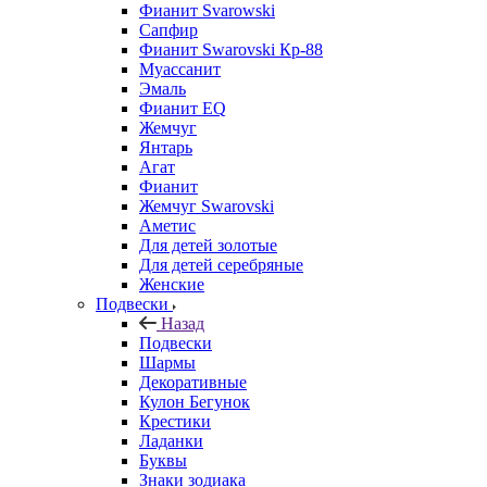
Фианит Svarowski
Сапфир
Фианит Swarovski Кр-88
Муассанит
Эмаль
Фианит EQ
Жемчуг
Янтарь
Агат
Фианит
Жемчуг Swarovski
Аметис
Для детей золотые
Для детей серебряные
Женские
Подвески
Назад
Подвески
Шармы
Декоративные
Кулон Бегунок
Крестики
Ладанки
Буквы
Знаки зодиака