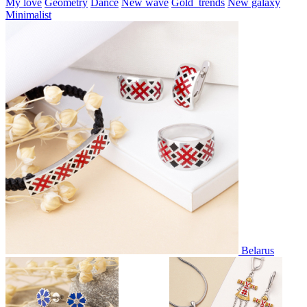
My love
Geometry
Dance
New wave
Gold_trends
New galaxy
Minimalist
Belarus