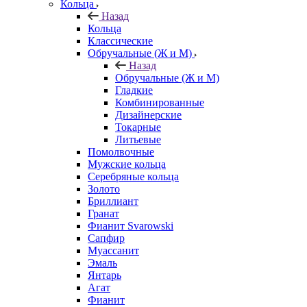
Кольца
Назад
Кольца
Классические
Обручальные (Ж и М)
Назад
Обручальные (Ж и М)
Гладкие
Комбинированные
Дизайнерские
Токарные
Литьевые
Помолвочные
Мужские кольца
Серебряные кольца
Золото
Бриллиант
Гранат
Фианит Svarowski
Сапфир
Муассанит
Эмаль
Янтарь
Агат
Фианит