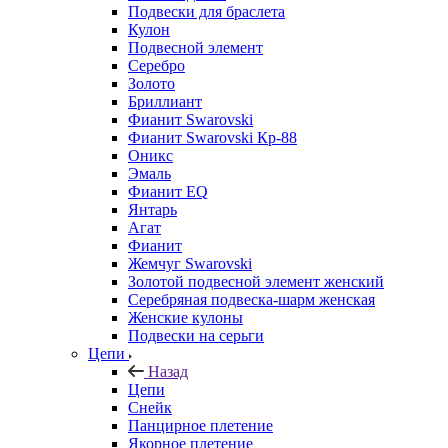
Подвески для браслета
Кулон
Подвесной элемент
Серебро
Золото
Бриллиант
Фианит Swarovski
Фианит Swarovski Кр-88
Оникс
Эмаль
Фианит EQ
Янтарь
Агат
Фианит
Жемчуг Swarovski
Золотой подвесной элемент женcкий
Серебряная подвеска-шарм женская
Женские кулоны
Подвески на серьги
Цепи
Назад
Цепи
Снейк
Панцирное плетение
Якорное плетение