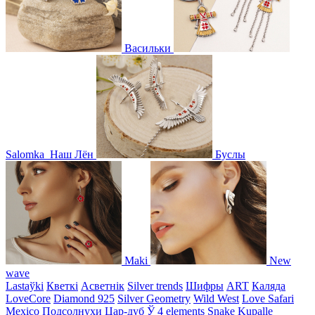
Васильки
Salomka
Наш Лён
Буслы
Maki
New
wave
Lastaўki
Кветкі
Асветнiк
Silver trends
Шифры
ART
Каляда
LoveCore
Diamond 925
Silver Geometry
Wild West
Love Safari
Mexico
Подсолнухи
Цар-дуб
Ў
4 elements
Snake
Kupalle