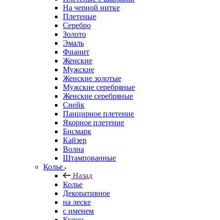
На черной нитке
Плетеные
Серебро
Золото
Эмаль
Фианит
Женские
Мужские
Женские золотые
Мужские серебряные
Женские серебряные
Снейк
Панцирное плетение
Якорное плетение
Бисмарк
Кайзер
Волна
Штампованные
Колье
Назад
Колье
Декоративное
на леске
с именем
Кулон