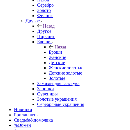
Серебро
Золото
Фианит
Другое
Назад
Другое
Пирсинг
Броши
Назад
Броши
Женские
Детские
Женские золотые
Детские золотые
Золотые
Зажимы для галстука
Запонки
Сувениры
Золотые украшения
Серебряные украшения
Новинки
Бриллианты
Свадьба&помолвка
%Обмен