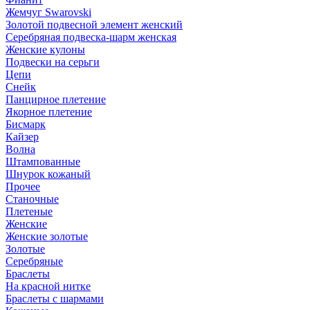
Жемчуг Swarovski
Золотой подвесной элемент женcкий
Серебряная подвеска-шарм женская
Женские кулоны
Подвески на серьги
Цепи
Снейк
Панцирное плетение
Якорное плетение
Бисмарк
Кайзер
Волна
Штампованные
Шнурок кожаный
Прочее
Станочные
Плетеные
Женские
Женские золотые
Золотые
Серебряные
Браслеты
На красной нитке
Браслеты с шармами