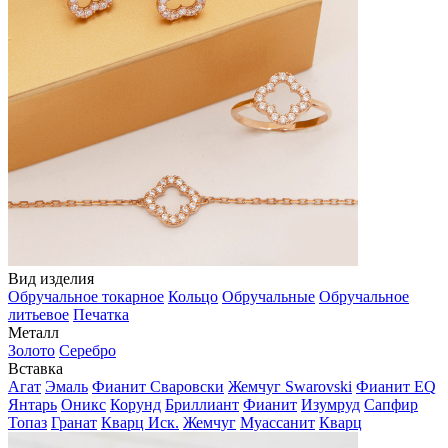
Вид изделия
Обручальное токарное
Кольцо
Обручальные
Обручальное
литьевое
Печатка
Металл
Золото
Серебро
Вставка
Агат
Эмаль
Фианит Сваровски
Жемчуг Swarovski
Фианит EQ
Янтарь
Оникс
Корунд
Бриллиант
Фианит
Изумруд
Сапфир
Топаз
Гранат
Кварц Иск.
Жемчуг
Муассанит
Кварц