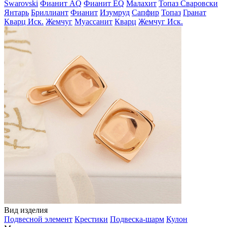
Swarovski
Фианит AQ
Фианит EQ
Малахит
Топаз Сваровски
Янтарь
Бриллиант
Фианит
Изумруд
Сапфир
Топаз
Гранат
Кварц Иск.
Жемчуг
Муассанит
Кварц
Жемчуг Иск.
Вид изделия
Подвесной элемент
Крестики
Подвеска-шарм
Кулон