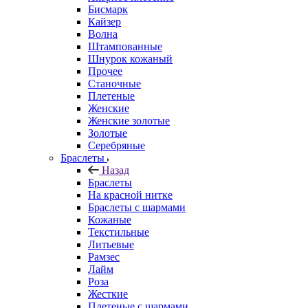
Бисмарк
Кайзер
Волна
Штампованные
Шнурок кожаный
Прочее
Станочные
Плетеные
Женские
Женские золотые
Золотые
Серебряные
Браслеты
Назад
Браслеты
На красной нитке
Браслеты с шармами
Кожаные
Текстильные
Литьевые
Рамзес
Лайм
Роза
Жесткие
Плетеные с шармами