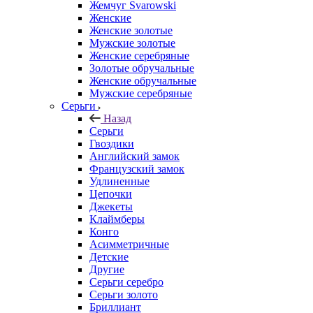
Жемчуг Svarowski
Женские
Женские золотые
Мужские золотые
Женские серебряные
Золотые обручальные
Женские обручальные
Мужские серебряные
Серьги
Назад
Серьги
Гвоздики
Английский замок
Французский замок
Удлиненные
Цепочки
Джекеты
Клаймберы
Конго
Асимметричные
Детские
Другие
Серьги серебро
Серьги золото
Бриллиант