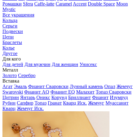
Ромашки
Sfera
Caffe-latte
Caramel
Accent
Double Space
Moon
Mystic
Все украшения
Кольца
Серьги
Подвески
Цепи
Браслеты
Колье
Другое
Для кого
Для детей
Для мужчин
Для женщин
Унисекс
Металл
Золото
Серебро
Вставка
Агат
Эмаль
Фианит Сваровски
Лунный камень
Опал
Жемчуг
Swarovski
Фианит AQ
Фианит EQ
Малахит
Топаз Сваровски
Цитрин
Янтарь
Оникс
Корунд
Бриллиант
Фианит
Изумруд
Рубин
Сапфир
Топаз
Гранат
Кварц Иск.
Жемчуг
Муассанит
Кварц
Жемчуг Иск.