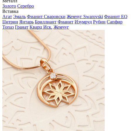
Металл
Золото
Серебро
Вставка
Агат
Эмаль
Фианит Сваровски
Жемчуг Swarovski
Фианит EQ
Цитрин
Янтарь
Бриллиант
Фианит
Изумруд
Рубин
Сапфир
Топаз
Гранат
Кварц Иск.
Жемчуг