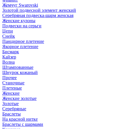
Жемчуг Swarovski
Золотой подвесной элемент женcкий
Серебряная подвеска-шарм женская
Женские кулоны
Подвески на серьги
Цепи
Снейк
Панцирное плетение
Якорное плетение
Бисмарк
Кайзер
Волна
Штампованные
Шнурок кожаный
Прочее
Станочные
Плетеные
Женские
Женские золотые
Золотые
Серебряные
Браслеты
На красной нитке
Браслеты с шармами