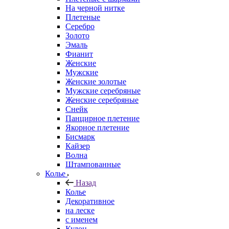
На черной нитке
Плетеные
Серебро
Золото
Эмаль
Фианит
Женские
Мужские
Женские золотые
Мужские серебряные
Женские серебряные
Снейк
Панцирное плетение
Якорное плетение
Бисмарк
Кайзер
Волна
Штампованные
Колье
Назад
Колье
Декоративное
на леске
с именем
Кулон