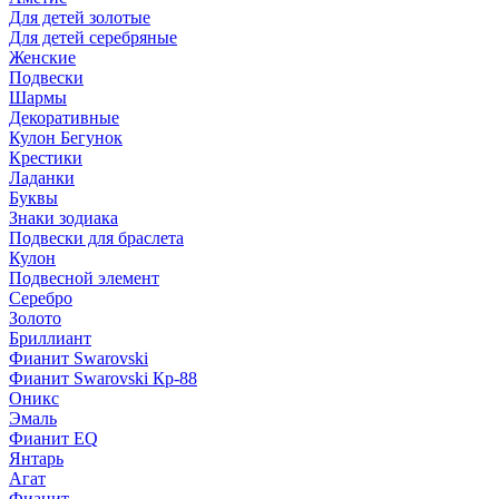
Для детей золотые
Для детей серебряные
Женские
Подвески
Шармы
Декоративные
Кулон Бегунок
Крестики
Ладанки
Буквы
Знаки зодиака
Подвески для браслета
Кулон
Подвесной элемент
Серебро
Золото
Бриллиант
Фианит Swarovski
Фианит Swarovski Кр-88
Оникс
Эмаль
Фианит EQ
Янтарь
Агат
Фианит