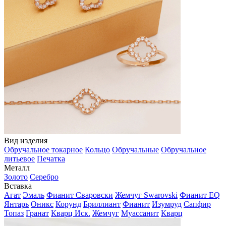
Вид изделия
Обручальное токарное
Кольцо
Обручальные
Обручальное
литьевое
Печатка
Металл
Золото
Серебро
Вставка
Агат
Эмаль
Фианит Сваровски
Жемчуг Swarovski
Фианит EQ
Янтарь
Оникс
Корунд
Бриллиант
Фианит
Изумруд
Сапфир
Топаз
Гранат
Кварц Иск.
Жемчуг
Муассанит
Кварц