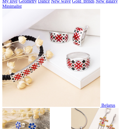
My love
Geometry
Dance
New wave
Gold_trends
New galaxy
Minimalist
Belarus