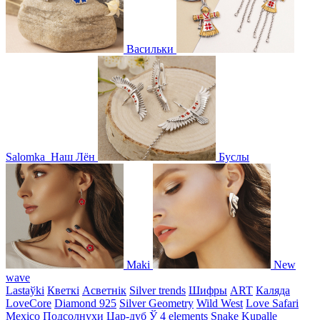
Васильки
Salomka
Наш Лён
Буслы
Maki
New
wave
Lastaўki
Кветкі
Асветнiк
Silver trends
Шифры
ART
Каляда
LoveCore
Diamond 925
Silver Geometry
Wild West
Love Safari
Mexico
Подсолнухи
Цар-дуб
Ў
4 elements
Snake
Kupalle