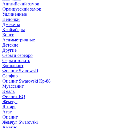
Английский замок
Французский замок
Удлиненные
Цепочки
Джекеты
Клаймберы
Конго
Асимметричные
Детские
Другие
Серьги серебро
Серьги золото
Бриллиант
Фианит Svarowski
Сапфир
Фианит Swarovski Кр-88
Муассанит
Эмаль
Фианит EQ
Жемчуг
Янтарь
Агат
Фианит
Жемчуг Swarovski
Аметис