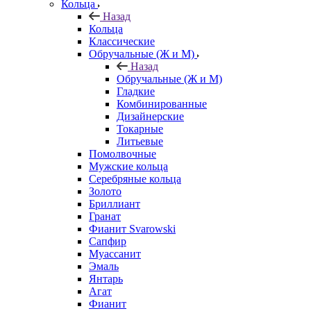
Кольца
Назад
Кольца
Классические
Обручальные (Ж и М)
Назад
Обручальные (Ж и М)
Гладкие
Комбинированные
Дизайнерские
Токарные
Литьевые
Помолвочные
Мужские кольца
Серебряные кольца
Золото
Бриллиант
Гранат
Фианит Svarowski
Сапфир
Муассанит
Эмаль
Янтарь
Агат
Фианит