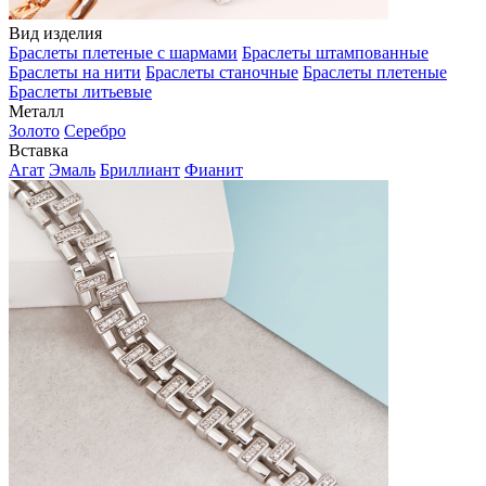
Вид изделия
Браслеты плетеные с шармами
Браслеты штампованные
Браслеты на нити
Браслеты станочные
Браслеты плетеные
Браслеты литьевые
Металл
Золото
Серебро
Вставка
Агат
Эмаль
Бриллиант
Фианит