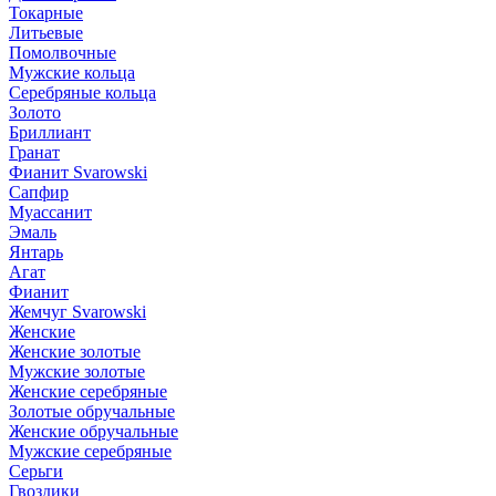
Токарные
Литьевые
Помолвочные
Мужские кольца
Серебряные кольца
Золото
Бриллиант
Гранат
Фианит Svarowski
Сапфир
Муассанит
Эмаль
Янтарь
Агат
Фианит
Жемчуг Svarowski
Женские
Женские золотые
Мужские золотые
Женские серебряные
Золотые обручальные
Женские обручальные
Мужские серебряные
Серьги
Гвоздики