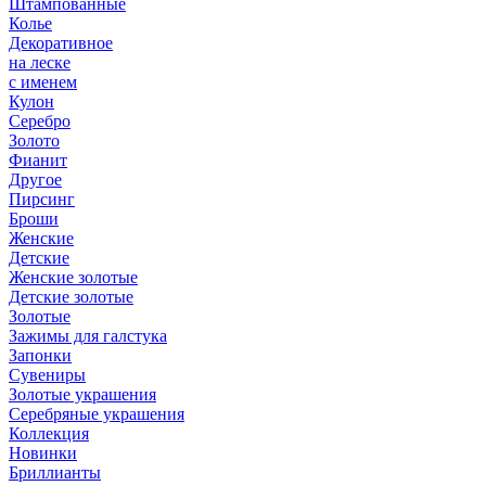
Штампованные
Колье
Декоративное
на леске
с именем
Кулон
Серебро
Золото
Фианит
Другое
Пирсинг
Броши
Женские
Детские
Женские золотые
Детские золотые
Золотые
Зажимы для галстука
Запонки
Сувениры
Золотые украшения
Серебряные украшения
Коллекция
Новинки
Бриллианты