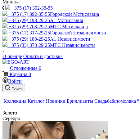
Минск
+375 (17) 392-35-55
+375 (17) 392-35-55
Городской Мстиславца
+375 (29) 198-29-25
A1 Мстиславца
+375 (29) 768-29-25
МТС Мстиславца
+375 (17) 317-29-25
Городской Независимости
+375 (29) 188-29-25
A1 Независимости
+375 (33) 378-29-25
МТС Независимости
О бренде
Оплата и доставка
Отложенные
0
Корзина
0
Войти
Поиск
Коллекция
Каталог
Новинки
Бриллианты
Свадьба&помолвка
Золото
Серебро