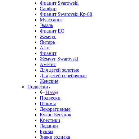
Фианит Svarowski
Сапфир
Фианит Swarovski Кр-88
Муассанит
Эмаль
Фианит EQ
Жемчуг
Янтарь
Агат
Фианит
Жемчуг Swarovski
Аметис
Для детей золотые
Для детей серебряные
Женские
Подвески
Назад
Подвески
Шармы
Декоративные
Кулон Бегунок
Крестики
Ладанки
Буквы
Знаки зодиака