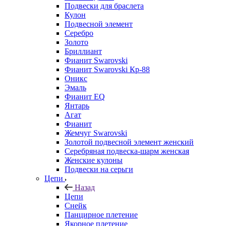
Подвески для браслета
Кулон
Подвесной элемент
Серебро
Золото
Бриллиант
Фианит Swarovski
Фианит Swarovski Кр-88
Оникс
Эмаль
Фианит EQ
Янтарь
Агат
Фианит
Жемчуг Swarovski
Золотой подвесной элемент женcкий
Серебряная подвеска-шарм женская
Женские кулоны
Подвески на серьги
Цепи
Назад
Цепи
Снейк
Панцирное плетение
Якорное плетение