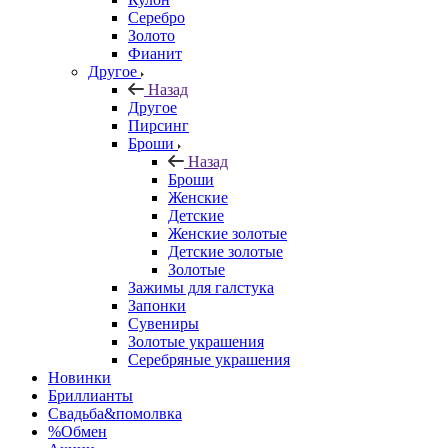
Серебро
Золото
Фианит
Другое
Назад
Другое
Пирсинг
Броши
Назад
Броши
Женские
Детские
Женские золотые
Детские золотые
Золотые
Зажимы для галстука
Запонки
Сувениры
Золотые украшения
Серебряные украшения
Новинки
Бриллианты
Свадьба&помолвка
%Обмен