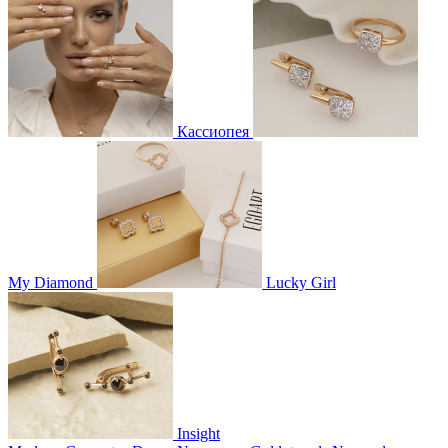
Кассиопея
My Diamond
Lucky Girl
Insight