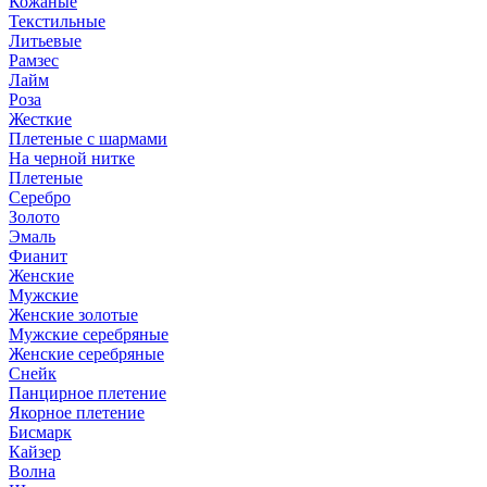
Кожаные
Текстильные
Литьевые
Рамзес
Лайм
Роза
Жесткие
Плетеные с шармами
На черной нитке
Плетеные
Серебро
Золото
Эмаль
Фианит
Женские
Мужские
Женские золотые
Мужские серебряные
Женские серебряные
Снейк
Панцирное плетение
Якорное плетение
Бисмарк
Кайзер
Волна