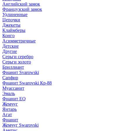
Английский замок
Французский замок
Удлиненные
Цепочки
Джекеты
Клаймберы
Конго
Асимметричные
Детские
Другие
Серьги серебро
Серьги золото
Бриллиант
Фианит Svarowski
Сапфир
Фианит Swarovski Кр-88
Муассанит
Эмаль
Фианит EQ
Жемчуг
Янтарь
Агат
Фианит
Жемчуг Swarovski
Аметис