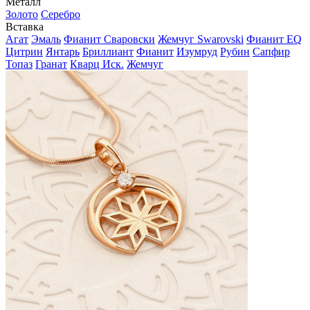
Металл
Золото
Серебро
Вставка
Агат
Эмаль
Фианит Сваровски
Жемчуг Swarovski
Фианит EQ
Цитрин
Янтарь
Бриллиант
Фианит
Изумруд
Рубин
Сапфир
Топаз
Гранат
Кварц Иск.
Жемчуг