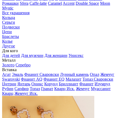
Ромашки
Sfera
Caffe-latte
Caramel
Accent
Double Space
Moon
Mystic
Все украшения
Кольца
Серьги
Подвески
Цепи
Браслеты
Колье
Другое
Для кого
Для детей
Для мужчин
Для женщин
Унисекс
Металл
Золото
Серебро
Вставка
Агат
Эмаль
Фианит Сваровски
Лунный камень
Опал
Жемчуг
Swarovski
Фианит AQ
Фианит EQ
Малахит
Топаз Сваровски
Цитрин
Янтарь
Оникс
Корунд
Бриллиант
Фианит
Изумруд
Рубин
Сапфир
Топаз
Гранат
Кварц Иск.
Жемчуг
Муассанит
Кварц
Жемчуг Иск.