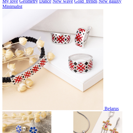
My love
Geometry
Dance
New wave
Gold_trends
New galaxy
Minimalist
Belarus