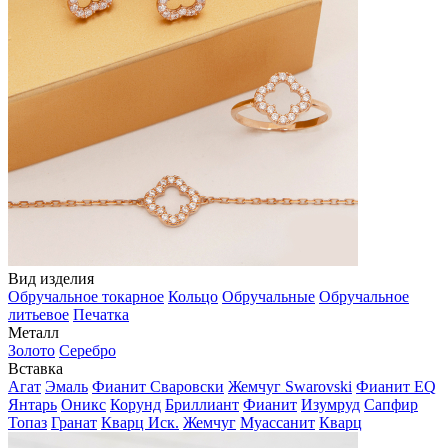
Вид изделия
Обручальное токарное
Кольцо
Обручальные
Обручальное
литьевое
Печатка
Металл
Золото
Серебро
Вставка
Агат
Эмаль
Фианит Сваровски
Жемчуг Swarovski
Фианит EQ
Янтарь
Оникс
Корунд
Бриллиант
Фианит
Изумруд
Сапфир
Топаз
Гранат
Кварц Иск.
Жемчуг
Муассанит
Кварц