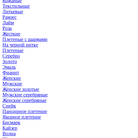
Кожаные
Текстильные
Литьевые
Рамзес
Лайм
Роза
Жесткие
Плетеные с шармами
На черной нитке
Плетеные
Серебро
Золото
Эмаль
Фианит
Женские
Мужские
Женские золотые
Мужские серебряные
Женские серебряные
Снейк
Панцирное плетение
Якорное плетение
Бисмарк
Кайзер
Волна