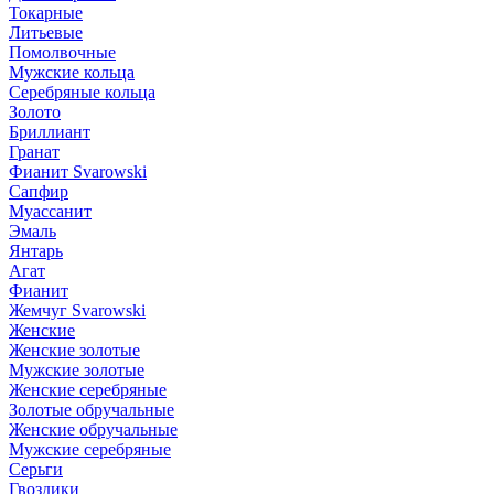
Токарные
Литьевые
Помолвочные
Мужские кольца
Серебряные кольца
Золото
Бриллиант
Гранат
Фианит Svarowski
Сапфир
Муассанит
Эмаль
Янтарь
Агат
Фианит
Жемчуг Svarowski
Женские
Женские золотые
Мужские золотые
Женские серебряные
Золотые обручальные
Женские обручальные
Мужские серебряные
Серьги
Гвоздики