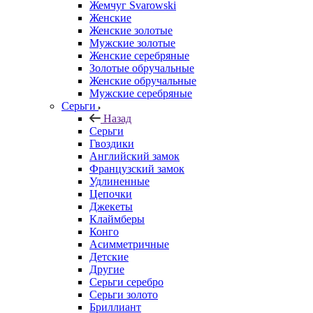
Жемчуг Svarowski
Женские
Женские золотые
Мужские золотые
Женские серебряные
Золотые обручальные
Женские обручальные
Мужские серебряные
Серьги
Назад
Серьги
Гвоздики
Английский замок
Французский замок
Удлиненные
Цепочки
Джекеты
Клаймберы
Конго
Асимметричные
Детские
Другие
Серьги серебро
Серьги золото
Бриллиант