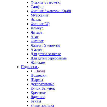
Фианит Svarowski
Сапфир
Фианит Swarovski Кр-88
Муассанит
Эмаль
Фианит EQ
Жемчуг
Янтарь
Агат
Фианит
Жемчуг Swarovski
Аметис
Для детей золотые
Для детей серебряные
Женские
Подвески
Назад
Подвески
Шармы
Декоративные
Кулон Бегунок
Крестики
Ладанки
Буквы
Знаки зодиака