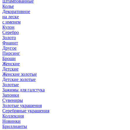
Штампованные
Колье
Декоративное
на леске
с именем
Кулон
Серебро
Золото
Фианит
Другое
Пирсинг
Броши
Женские
Детские
Женские золотые
Детские золотые
Золотые
Зажимы для галстука
Запонки
Сувениры
Золотые украшения
Серебряные украшения
Коллекция
Новинки
Бриллианты