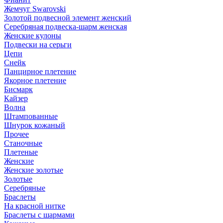
Жемчуг Swarovski
Золотой подвесной элемент женcкий
Серебряная подвеска-шарм женская
Женские кулоны
Подвески на серьги
Цепи
Снейк
Панцирное плетение
Якорное плетение
Бисмарк
Кайзер
Волна
Штампованные
Шнурок кожаный
Прочее
Станочные
Плетеные
Женские
Женские золотые
Золотые
Серебряные
Браслеты
На красной нитке
Браслеты с шармами