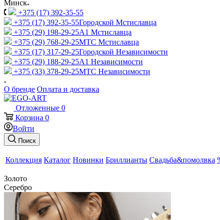
Минск
+375 (17) 392-35-55
+375 (17) 392-35-55
Городской Мстиславца
+375 (29) 198-29-25
A1 Мстиславца
+375 (29) 768-29-25
МТС Мстиславца
+375 (17) 317-29-25
Городской Независимости
+375 (29) 188-29-25
A1 Независимости
+375 (33) 378-29-25
МТС Независимости
О бренде
Оплата и доставка
Отложенные
0
Корзина
0
Войти
Поиск
Коллекция
Каталог
Новинки
Бриллианты
Свадьба&помолвка
Золото
Серебро