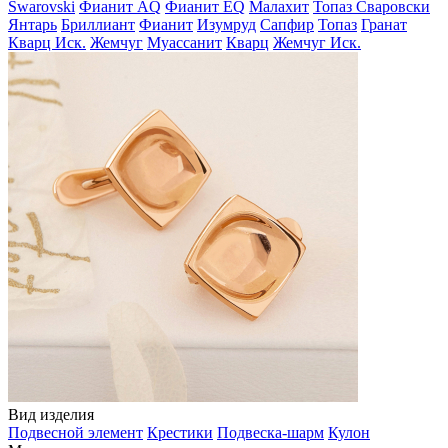
Swarovski
Фианит AQ
Фианит EQ
Малахит
Топаз Сваровски
Янтарь
Бриллиант
Фианит
Изумруд
Сапфир
Топаз
Гранат
Кварц Иск.
Жемчуг
Муассанит
Кварц
Жемчуг Иск.
Вид изделия
Подвесной элемент
Крестики
Подвеска-шарм
Кулон