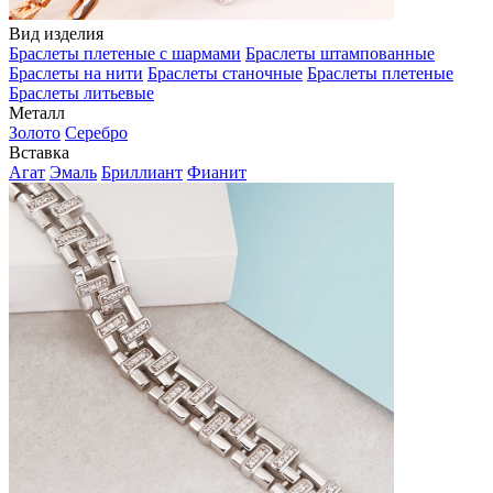
Вид изделия
Браслеты плетеные с шармами
Браслеты штампованные
Браслеты на нити
Браслеты станочные
Браслеты плетеные
Браслеты литьевые
Металл
Золото
Серебро
Вставка
Агат
Эмаль
Бриллиант
Фианит