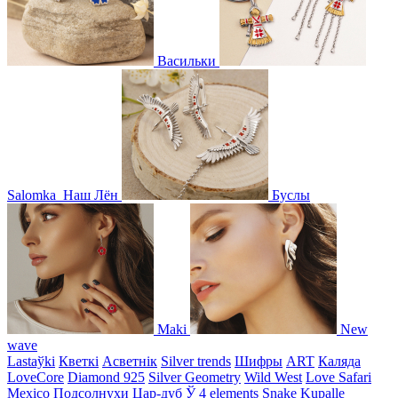
Васильки
Salomka
Наш Лён
Буслы
Maki
New
wave
Lastaўki
Кветкі
Асветнiк
Silver trends
Шифры
ART
Каляда
LoveCore
Diamond 925
Silver Geometry
Wild West
Love Safari
Mexico
Подсолнухи
Цар-дуб
Ў
4 elements
Snake
Kupalle