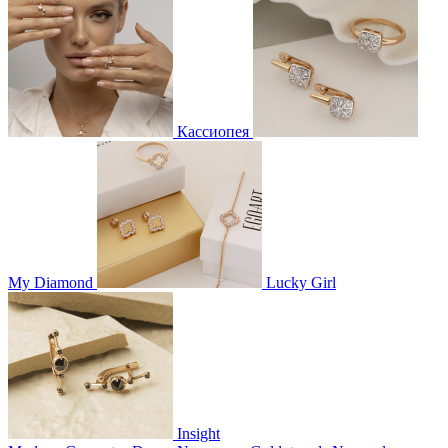
Кассиопея
My Diamond
Lucky Girl
Insight