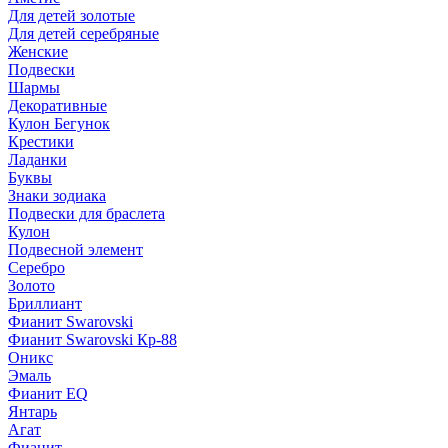
Для детей золотые
Для детей серебряные
Женские
Подвески
Шармы
Декоративные
Кулон Бегунок
Крестики
Ладанки
Буквы
Знаки зодиака
Подвески для браслета
Кулон
Подвесной элемент
Серебро
Золото
Бриллиант
Фианит Swarovski
Фианит Swarovski Кр-88
Оникс
Эмаль
Фианит EQ
Янтарь
Агат
Фианит