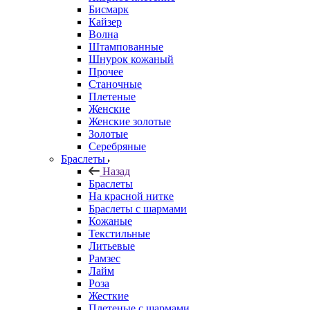
Бисмарк
Кайзер
Волна
Штампованные
Шнурок кожаный
Прочее
Станочные
Плетеные
Женские
Женские золотые
Золотые
Серебряные
Браслеты
Назад
Браслеты
На красной нитке
Браслеты с шармами
Кожаные
Текстильные
Литьевые
Рамзес
Лайм
Роза
Жесткие
Плетеные с шармами