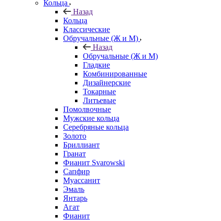
Кольца
Назад
Кольца
Классические
Обручальные (Ж и М)
Назад
Обручальные (Ж и М)
Гладкие
Комбинированные
Дизайнерские
Токарные
Литьевые
Помолвочные
Мужские кольца
Серебряные кольца
Золото
Бриллиант
Гранат
Фианит Svarowski
Сапфир
Муассанит
Эмаль
Янтарь
Агат
Фианит