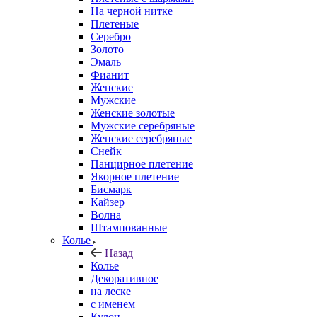
На черной нитке
Плетеные
Серебро
Золото
Эмаль
Фианит
Женские
Мужские
Женские золотые
Мужские серебряные
Женские серебряные
Снейк
Панцирное плетение
Якорное плетение
Бисмарк
Кайзер
Волна
Штампованные
Колье
Назад
Колье
Декоративное
на леске
с именем
Кулон