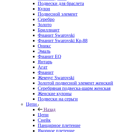
Подвески для браслета
Кулон
Подвесной элемент
Серебро
Золото
Бриллиант
Фианит Swarovski
Фианит Swarovski Кр-88
Оникс
Эмаль
Фианит EQ
Янтарь
Агат
Фианит
Жемчуг Swarovski
Золотой подвесной элемент женcкий
Серебряная подвеска-шарм женская
Женские кулоны
Подвески на серьги
Цепи
Назад
Цепи
Снейк
Панцирное плетение
Якорное плетение