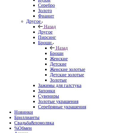
Серебро
Золото
Фианит
Другое
Назад
Другое
Пирсинг
Броши
Назад
Броши
Женские
Детские
Женские золотые
Детские золотые
Золотые
Зажимы для галстука
Запонки
Сувениры
Золотые украшения
Серебряные украшения
Новинки
Бриллианты
Свадьба&помолвка
%Обмен