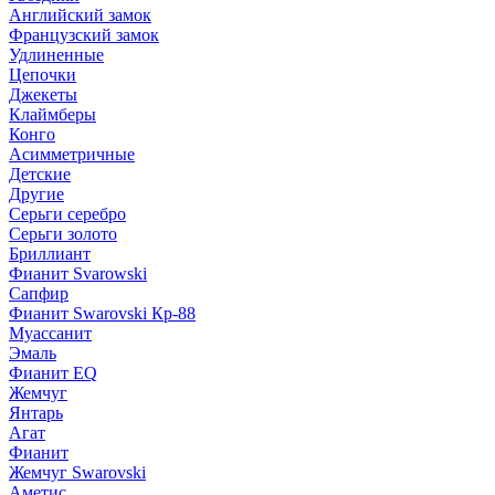
Английский замок
Французский замок
Удлиненные
Цепочки
Джекеты
Клаймберы
Конго
Асимметричные
Детские
Другие
Серьги серебро
Серьги золото
Бриллиант
Фианит Svarowski
Сапфир
Фианит Swarovski Кр-88
Муассанит
Эмаль
Фианит EQ
Жемчуг
Янтарь
Агат
Фианит
Жемчуг Swarovski
Аметис