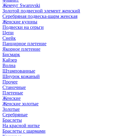
Жемчуг Swarovski
Золотой подвесной элемент женcкий
Серебряная подвеска-шарм женская
Женские кулоны
Подвески на серьги
Цепи
Снейк
Панцирное плетение
Якорное плетение
Бисмарк
Кайзер
Волна
Штампованные
Шнурок кожаный
Прочее
Станочные
Плетеные
Женские
Женские золотые
Золотые
Серебряные
Браслеты
На красной нитке
Браслеты с шармами