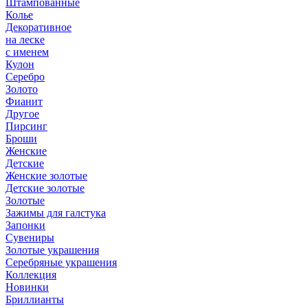
Штампованные
Колье
Декоративное
на леске
с именем
Кулон
Серебро
Золото
Фианит
Другое
Пирсинг
Броши
Женские
Детские
Женские золотые
Детские золотые
Золотые
Зажимы для галстука
Запонки
Сувениры
Золотые украшения
Серебряные украшения
Коллекция
Новинки
Бриллианты