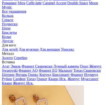
Ромашки
Sfera
Caffe-latte
Caramel
Accent
Double Space
Moon
Mystic
Все украшения
Кольца
Серьги
Подвески
Цепи
Браслеты
Колье
Другое
Для кого
Для детей
Для мужчин
Для женщин
Унисекс
Металл
Золото
Серебро
Вставка
Агат
Эмаль
Фианит Сваровски
Лунный камень
Опал
Жемчуг
Swarovski
Фианит AQ
Фианит EQ
Малахит
Топаз Сваровски
Цитрин
Янтарь
Оникс
Корунд
Бриллиант
Фианит
Изумруд
Рубин
Сапфир
Топаз
Гранат
Кварц Иск.
Жемчуг
Муассанит
Кварц
Жемчуг Иск.