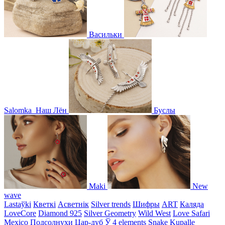
Васильки
Salomka
Наш Лён
Буслы
Maki
New
wave
Lastaўki
Кветкі
Асветнiк
Silver trends
Шифры
ART
Каляда
LoveCore
Diamond 925
Silver Geometry
Wild West
Love Safari
Mexico
Подсолнухи
Цар-дуб
Ў
4 elements
Snake
Kupalle