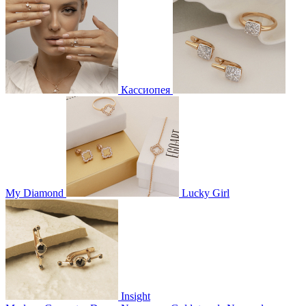
Кассиопея
My Diamond
Lucky Girl
Insight