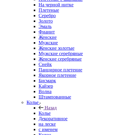
На черной нитке
Плетеные
Серебро
Золото
Эмаль
Фианит
Женские
Мужские
Женские золотые
Мужские серебряные
Женские серебряные
Снейк
Панцирное плетение
Якорное плетение
Бисмарк
Кайзер
Волна
Штампованные
Колье
Назад
Колье
Декоративное
на леске
с именем
Кулон