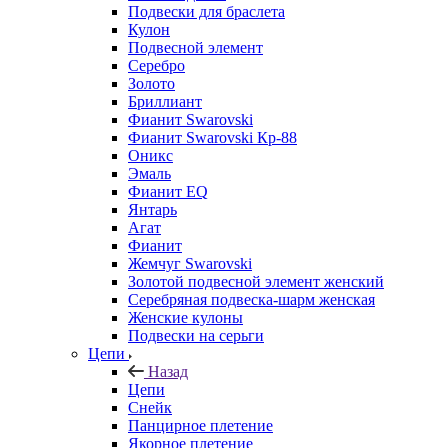
Подвески для браслета
Кулон
Подвесной элемент
Серебро
Золото
Бриллиант
Фианит Swarovski
Фианит Swarovski Кр-88
Оникс
Эмаль
Фианит EQ
Янтарь
Агат
Фианит
Жемчуг Swarovski
Золотой подвесной элемент женcкий
Серебряная подвеска-шарм женская
Женские кулоны
Подвески на серьги
Цепи
Назад
Цепи
Снейк
Панцирное плетение
Якорное плетение