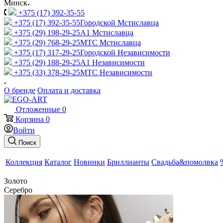
Минск
+375 (17) 392-35-55
+375 (17) 392-35-55
Городской Мстиславца
+375 (29) 198-29-25
A1 Мстиславца
+375 (29) 768-29-25
МТС Мстиславца
+375 (17) 317-29-25
Городской Независимости
+375 (29) 188-29-25
A1 Независимости
+375 (33) 378-29-25
МТС Независимости
О бренде
Оплата и доставка
Отложенные
0
Корзина
0
Войти
Поиск
Коллекция
Каталог
Новинки
Бриллианты
Свадьба&помолвка
Золото
Серебро