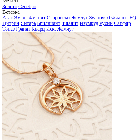
Металл
Золото
Серебро
Вставка
Агат
Эмаль
Фианит Сваровски
Жемчуг Swarovski
Фианит EQ
Цитрин
Янтарь
Бриллиант
Фианит
Изумруд
Рубин
Сапфир
Топаз
Гранат
Кварц Иск.
Жемчуг