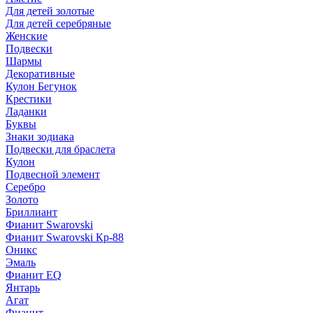
Для детей золотые
Для детей серебряные
Женские
Подвески
Шармы
Декоративные
Кулон Бегунок
Крестики
Ладанки
Буквы
Знаки зодиака
Подвески для браслета
Кулон
Подвесной элемент
Серебро
Золото
Бриллиант
Фианит Swarovski
Фианит Swarovski Кр-88
Оникс
Эмаль
Фианит EQ
Янтарь
Агат
Фианит