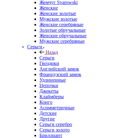
Жемчуг Svarowski
Женские
Женские золотые
Мужские золотые
Женские серебряные
Золотые обручальные
Женские обручальные
Мужские серебряные
Серьги
Назад
Серьги
Гвоздики
Английский замок
Французский замок
Удлиненные
Цепочки
Джекеты
Клаймберы
Конго
Асимметричные
Детские
Другие
Серьги серебро
Серьги золото
Бриллиант