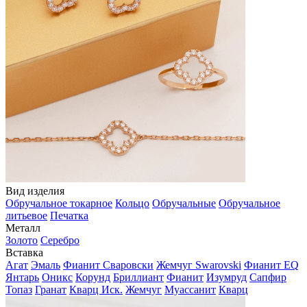
Вид изделия
Обручальное токарное
Кольцо
Обручальные
Обручальное
литьевое
Печатка
Металл
Золото
Серебро
Вставка
Агат
Эмаль
Фианит Сваровски
Жемчуг Swarovski
Фианит EQ
Янтарь
Оникс
Корунд
Бриллиант
Фианит
Изумруд
Сапфир
Топаз
Гранат
Кварц Иск.
Жемчуг
Муассанит
Кварц