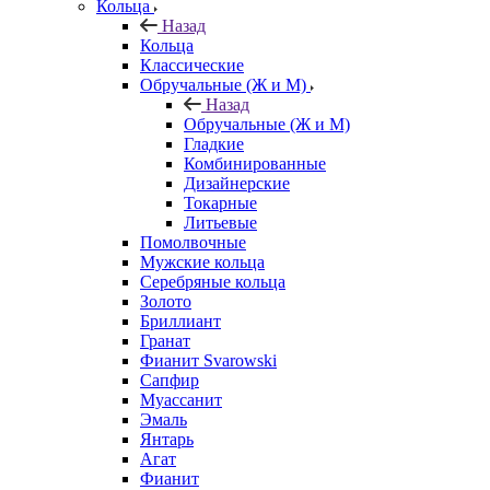
Кольца
Назад
Кольца
Классические
Обручальные (Ж и М)
Назад
Обручальные (Ж и М)
Гладкие
Комбинированные
Дизайнерские
Токарные
Литьевые
Помолвочные
Мужские кольца
Серебряные кольца
Золото
Бриллиант
Гранат
Фианит Svarowski
Сапфир
Муассанит
Эмаль
Янтарь
Агат
Фианит