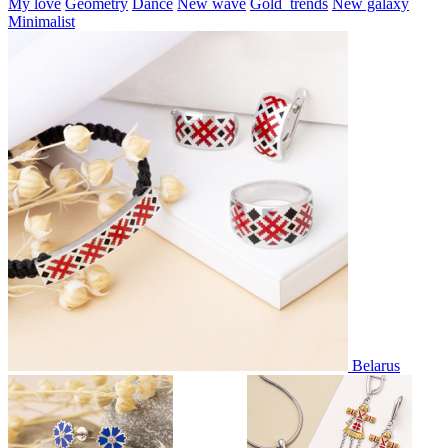
My love
Geometry
Dance
New wave
Gold_trends
New galaxy
Minimalist
Belarus