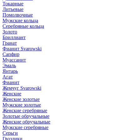
Токарные
Литьевые
Помолвочные
Мужские кольца
Серебряные кольца
Золото
Бриллиант
Гранат
Фианит Svarowski
Сапфир
Муассанит
Эмаль
Янтарь
Агат
Фианит
Жемчуг Svarowski
Женские
Женские золотые
Мужские золотые
Женские серебряные
Золотые обручальные
Женские обручальные
Мужские серебряные
Серьги
Гвоздики