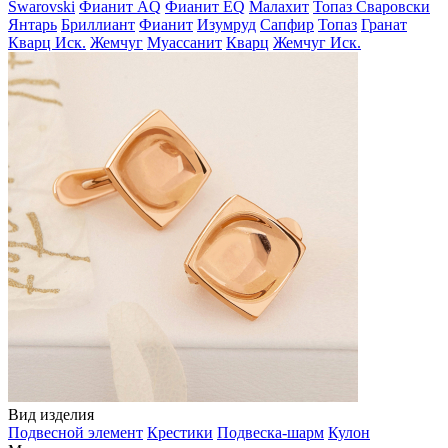
Swarovski
Фианит AQ
Фианит EQ
Малахит
Топаз Сваровски
Янтарь
Бриллиант
Фианит
Изумруд
Сапфир
Топаз
Гранат
Кварц Иск.
Жемчуг
Муассанит
Кварц
Жемчуг Иск.
Вид изделия
Подвесной элемент
Крестики
Подвеска-шарм
Кулон