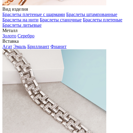
Вид изделия
Браслеты плетеные с шармами
Браслеты штампованные
Браслеты на нити
Браслеты станочные
Браслеты плетеные
Браслеты литьевые
Металл
Золото
Серебро
Вставка
Агат
Эмаль
Бриллиант
Фианит