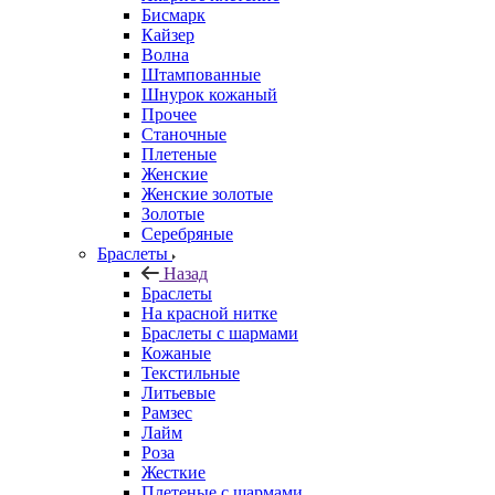
Бисмарк
Кайзер
Волна
Штампованные
Шнурок кожаный
Прочее
Станочные
Плетеные
Женские
Женские золотые
Золотые
Серебряные
Браслеты
Назад
Браслеты
На красной нитке
Браслеты с шармами
Кожаные
Текстильные
Литьевые
Рамзес
Лайм
Роза
Жесткие
Плетеные с шармами