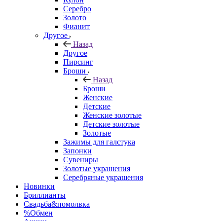
Серебро
Золото
Фианит
Другое
Назад
Другое
Пирсинг
Броши
Назад
Броши
Женские
Детские
Женские золотые
Детские золотые
Золотые
Зажимы для галстука
Запонки
Сувениры
Золотые украшения
Серебряные украшения
Новинки
Бриллианты
Свадьба&помолвка
%Обмен