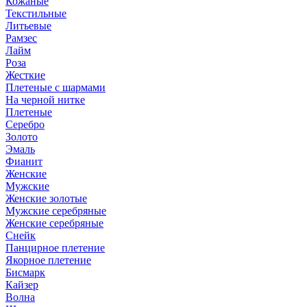
Кожаные
Текстильные
Литьевые
Рамзес
Лайм
Роза
Жесткие
Плетеные с шармами
На черной нитке
Плетеные
Серебро
Золото
Эмаль
Фианит
Женские
Мужские
Женские золотые
Мужские серебряные
Женские серебряные
Снейк
Панцирное плетение
Якорное плетение
Бисмарк
Кайзер
Волна