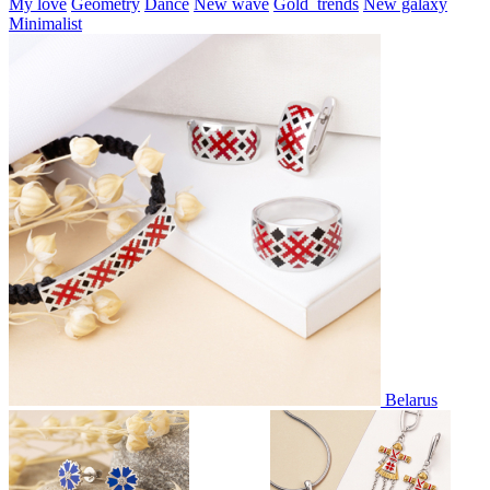
My love
Geometry
Dance
New wave
Gold_trends
New galaxy
Minimalist
Belarus