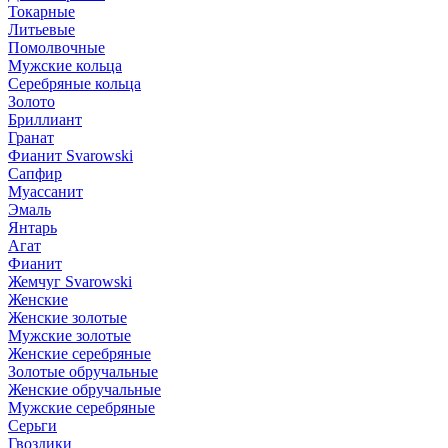
Токарные
Литьевые
Помолвочные
Мужские кольца
Серебряные кольца
Золото
Бриллиант
Гранат
Фианит Svarowski
Сапфир
Муассанит
Эмаль
Янтарь
Агат
Фианит
Жемчуг Svarowski
Женские
Женские золотые
Мужские золотые
Женские серебряные
Золотые обручальные
Женские обручальные
Мужские серебряные
Серьги
Гвоздики