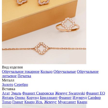
Вид изделия
Обручальное токарное
Кольцо
Обручальные
Обручальное
литьевое
Печатка
Металл
Золото
Серебро
Вставка
Агат
Эмаль
Фианит Сваровски
Жемчуг Swarovski
Фианит EQ
Янтарь
Оникс
Корунд
Бриллиант
Фианит
Изумруд
Сапфир
Топаз
Гранат
Кварц Иск.
Жемчуг
Муассанит
Кварц