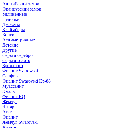
Английский замок
Французский замок
Удлиненные
Цепочки
Джекеты
Клаймберы
Конго
Асимметричные
Детские
Другие
Серьги серебро
Серьги золото
Бриллиант
Фианит Svarowski
Сапфир
Фианит Swarovski Кр-88
Муассанит
Эмаль
Фианит EQ
Жемчуг
Янтарь
Агат
Фианит
Жемчуг Swarovski
Аметис