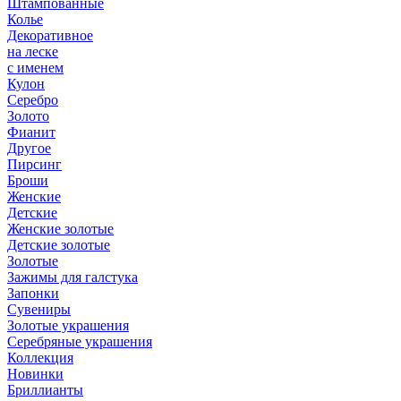
Штампованные
Колье
Декоративное
на леске
с именем
Кулон
Серебро
Золото
Фианит
Другое
Пирсинг
Броши
Женские
Детские
Женские золотые
Детские золотые
Золотые
Зажимы для галстука
Запонки
Сувениры
Золотые украшения
Серебряные украшения
Коллекция
Новинки
Бриллианты