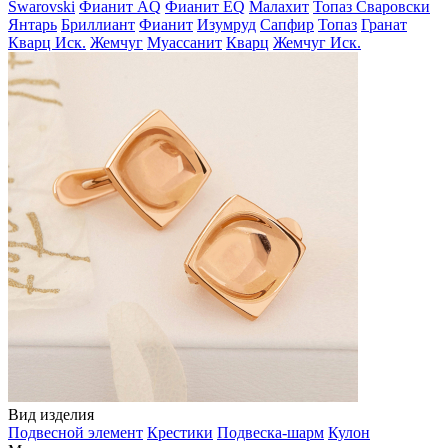
Swarovski
Фианит AQ
Фианит EQ
Малахит
Топаз Сваровски
Янтарь
Бриллиант
Фианит
Изумруд
Сапфир
Топаз
Гранат
Кварц Иск.
Жемчуг
Муассанит
Кварц
Жемчуг Иск.
Вид изделия
Подвесной элемент
Крестики
Подвеска-шарм
Кулон