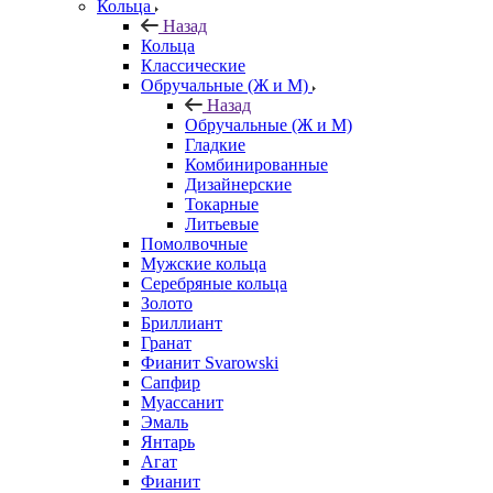
Кольца
Назад
Кольца
Классические
Обручальные (Ж и М)
Назад
Обручальные (Ж и М)
Гладкие
Комбинированные
Дизайнерские
Токарные
Литьевые
Помолвочные
Мужские кольца
Серебряные кольца
Золото
Бриллиант
Гранат
Фианит Svarowski
Сапфир
Муассанит
Эмаль
Янтарь
Агат
Фианит