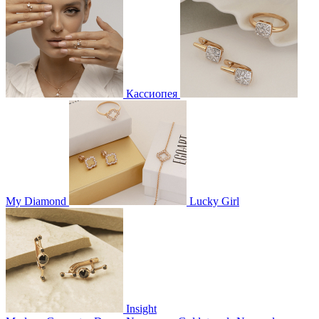
Кассиопея
My Diamond
Lucky Girl
Insight