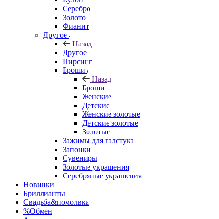
Серебро
Золото
Фианит
Другое
Назад
Другое
Пирсинг
Броши
Назад
Броши
Женские
Детские
Женские золотые
Детские золотые
Золотые
Зажимы для галстука
Запонки
Сувениры
Золотые украшения
Серебряные украшения
Новинки
Бриллианты
Свадьба&помолвка
%Обмен