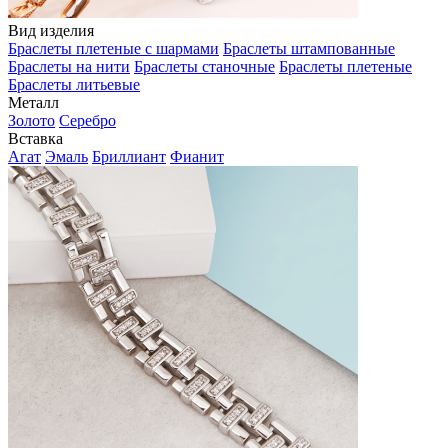
Вид изделия
Браслеты плетеные с шармами
Браслеты штампованные
Браслеты на нити
Браслеты станочные
Браслеты плетеные
Браслеты литьевые
Металл
Золото
Серебро
Вставка
Агат
Эмаль
Бриллиант
Фианит