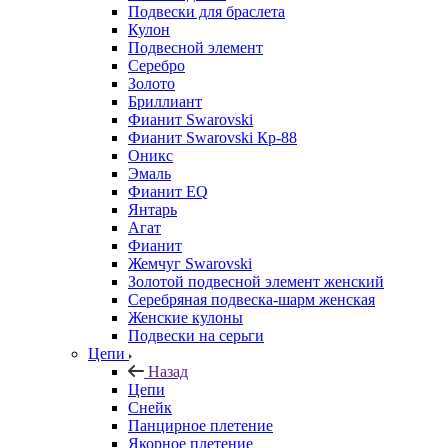
Подвески для браслета
Кулон
Подвесной элемент
Серебро
Золото
Бриллиант
Фианит Swarovski
Фианит Swarovski Кр-88
Оникс
Эмаль
Фианит EQ
Янтарь
Агат
Фианит
Жемчуг Swarovski
Золотой подвесной элемент женcкий
Серебряная подвеска-шарм женская
Женские кулоны
Подвески на серьги
Цепи
Назад
Цепи
Снейк
Панцирное плетение
Якорное плетение