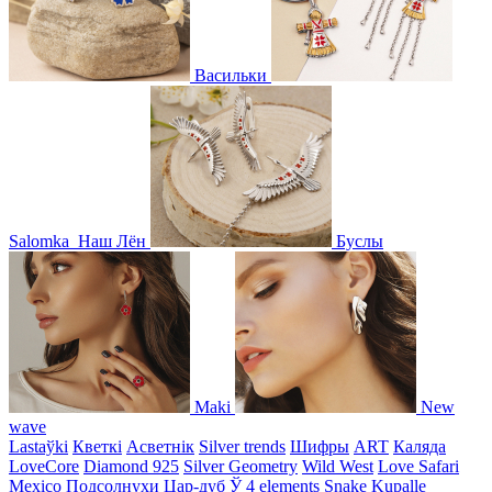
Васильки
Salomka
Наш Лён
Буслы
Maki
New
wave
Lastaўki
Кветкі
Асветнiк
Silver trends
Шифры
ART
Каляда
LoveCore
Diamond 925
Silver Geometry
Wild West
Love Safari
Mexico
Подсолнухи
Цар-дуб
Ў
4 elements
Snake
Kupalle