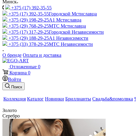
Минск
+375 (17) 392-35-55
+375 (17) 392-35-55
Городской Мстиславца
+375 (29) 198-29-25
A1 Мстиславца
+375 (29) 768-29-25
МТС Мстиславца
+375 (17) 317-29-25
Городской Независимости
+375 (29) 188-29-25
A1 Независимости
+375 (33) 378-29-25
МТС Независимости
О бренде
Оплата и доставка
Отложенные
0
Корзина
0
Войти
Поиск
Коллекция
Каталог
Новинки
Бриллианты
Свадьба&помолвка
Золото
Серебро