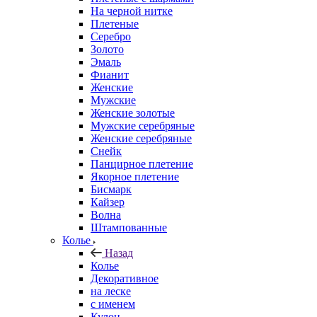
На черной нитке
Плетеные
Серебро
Золото
Эмаль
Фианит
Женские
Мужские
Женские золотые
Мужские серебряные
Женские серебряные
Снейк
Панцирное плетение
Якорное плетение
Бисмарк
Кайзер
Волна
Штампованные
Колье
Назад
Колье
Декоративное
на леске
с именем
Кулон