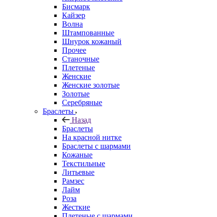
Бисмарк
Кайзер
Волна
Штампованные
Шнурок кожаный
Прочее
Станочные
Плетеные
Женские
Женские золотые
Золотые
Серебряные
Браслеты
Назад
Браслеты
На красной нитке
Браслеты с шармами
Кожаные
Текстильные
Литьевые
Рамзес
Лайм
Роза
Жесткие
Плетеные с шармами