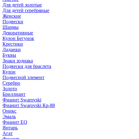
Для детей золотые
Для детей серебряные
Женские
Подвески
Шармы
Декоративные
Кулон Бегунок
Крестики
Ладанки
Буквы
Знаки зодиака
Подвески для браслета
Кулон
Подвесной элемент
Серебро
Золото
Бриллиант
Фианит Swarovski
Фианит Swarovski Кр-88
Оникс
Эмаль
Фианит EQ
Янтарь
Агат
Фианит