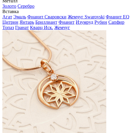
Металл
Золото
Серебро
Вставка
Агат
Эмаль
Фианит Сваровски
Жемчуг Swarovski
Фианит EQ
Цитрин
Янтарь
Бриллиант
Фианит
Изумруд
Рубин
Сапфир
Топаз
Гранат
Кварц Иск.
Жемчуг