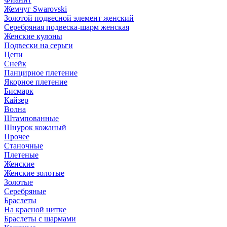
Жемчуг Swarovski
Золотой подвесной элемент женcкий
Серебряная подвеска-шарм женская
Женские кулоны
Подвески на серьги
Цепи
Снейк
Панцирное плетение
Якорное плетение
Бисмарк
Кайзер
Волна
Штампованные
Шнурок кожаный
Прочее
Станочные
Плетеные
Женские
Женские золотые
Золотые
Серебряные
Браслеты
На красной нитке
Браслеты с шармами