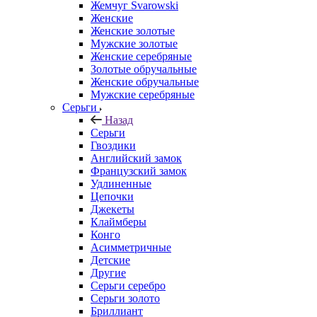
Жемчуг Svarowski
Женские
Женские золотые
Мужские золотые
Женские серебряные
Золотые обручальные
Женские обручальные
Мужские серебряные
Серьги
Назад
Серьги
Гвоздики
Английский замок
Французский замок
Удлиненные
Цепочки
Джекеты
Клаймберы
Конго
Асимметричные
Детские
Другие
Серьги серебро
Серьги золото
Бриллиант