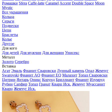
Ромашки
Sfera
Caffe-latte
Caramel
Accent
Double Space
Moon
Mystic
Все украшения
Кольца
Серьги
Подвески
Цепи
Браслеты
Колье
Другое
Для кого
Для детей
Для мужчин
Для женщин
Унисекс
Металл
Золото
Серебро
Вставка
Агат
Эмаль
Фианит Сваровски
Лунный камень
Опал
Жемчуг
Swarovski
Фианит AQ
Фианит EQ
Малахит
Топаз Сваровски
Цитрин
Янтарь
Оникс
Корунд
Бриллиант
Фианит
Изумруд
Рубин
Сапфир
Топаз
Гранат
Кварц Иск.
Жемчуг
Муассанит
Кварц
Жемчуг Иск.