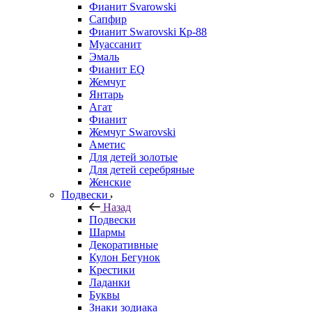
Фианит Svarowski
Сапфир
Фианит Swarovski Кр-88
Муассанит
Эмаль
Фианит EQ
Жемчуг
Янтарь
Агат
Фианит
Жемчуг Swarovski
Аметис
Для детей золотые
Для детей серебряные
Женские
Подвески
Назад
Подвески
Шармы
Декоративные
Кулон Бегунок
Крестики
Ладанки
Буквы
Знаки зодиака