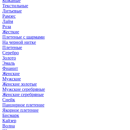
Кожаные
Текстильные
Литьевые
Рамзес
Лайм
Роза
Жесткие
Плетеные с шармами
На черной нитке
Плетеные
Серебро
Золото
Эмаль
Фианит
Женские
Мужские
Женские золотые
Мужские серебряные
Женские серебряные
Снейк
Панцирное плетение
Якорное плетение
Бисмарк
Кайзер
Волна