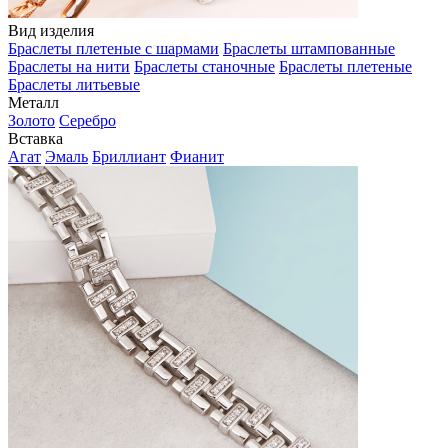
Вид изделия
Браслеты плетеные с шармами
Браслеты штампованные
Браслеты на нити
Браслеты станочные
Браслеты плетеные
Браслеты литьевые
Металл
Золото
Серебро
Вставка
Агат
Эмаль
Бриллиант
Фианит