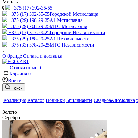
Минск
+375 (17) 392-35-55
+375 (17) 392-35-55
Городской Мстиславца
+375 (29) 198-29-25
A1 Мстиславца
+375 (29) 768-29-25
МТС Мстиславца
+375 (17) 317-29-25
Городской Независимости
+375 (29) 188-29-25
A1 Независимости
+375 (33) 378-29-25
МТС Независимости
О бренде
Оплата и доставка
Отложенные
0
Корзина
0
Войти
Поиск
Коллекция
Каталог
Новинки
Бриллианты
Свадьба&помолвка
Золото
Серебро