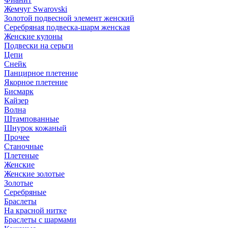
Жемчуг Swarovski
Золотой подвесной элемент женcкий
Серебряная подвеска-шарм женская
Женские кулоны
Подвески на серьги
Цепи
Снейк
Панцирное плетение
Якорное плетение
Бисмарк
Кайзер
Волна
Штампованные
Шнурок кожаный
Прочее
Станочные
Плетеные
Женские
Женские золотые
Золотые
Серебряные
Браслеты
На красной нитке
Браслеты с шармами