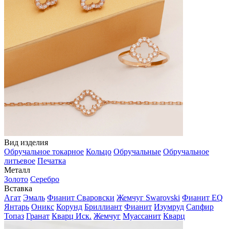
Вид изделия
Обручальное токарное
Кольцо
Обручальные
Обручальное
литьевое
Печатка
Металл
Золото
Серебро
Вставка
Агат
Эмаль
Фианит Сваровски
Жемчуг Swarovski
Фианит EQ
Янтарь
Оникс
Корунд
Бриллиант
Фианит
Изумруд
Сапфир
Топаз
Гранат
Кварц Иск.
Жемчуг
Муассанит
Кварц