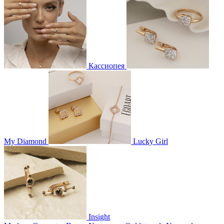
Кассиопея
My Diamond
Lucky Girl
Insight