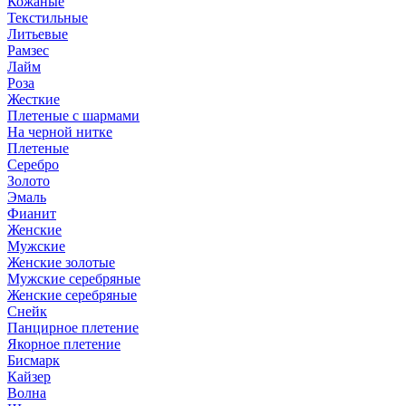
Кожаные
Текстильные
Литьевые
Рамзес
Лайм
Роза
Жесткие
Плетеные с шармами
На черной нитке
Плетеные
Серебро
Золото
Эмаль
Фианит
Женские
Мужские
Женские золотые
Мужские серебряные
Женские серебряные
Снейк
Панцирное плетение
Якорное плетение
Бисмарк
Кайзер
Волна