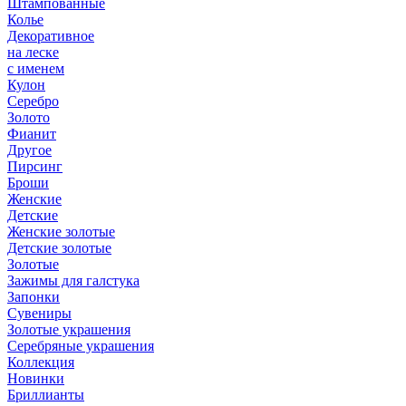
Штампованные
Колье
Декоративное
на леске
с именем
Кулон
Серебро
Золото
Фианит
Другое
Пирсинг
Броши
Женские
Детские
Женские золотые
Детские золотые
Золотые
Зажимы для галстука
Запонки
Сувениры
Золотые украшения
Серебряные украшения
Коллекция
Новинки
Бриллианты