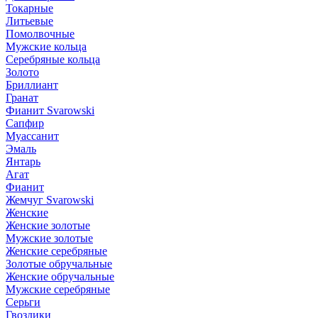
Токарные
Литьевые
Помолвочные
Мужские кольца
Серебряные кольца
Золото
Бриллиант
Гранат
Фианит Svarowski
Сапфир
Муассанит
Эмаль
Янтарь
Агат
Фианит
Жемчуг Svarowski
Женские
Женские золотые
Мужские золотые
Женские серебряные
Золотые обручальные
Женские обручальные
Мужские серебряные
Серьги
Гвоздики