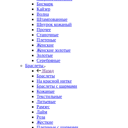
Бисмарк
Кайзер
Волна
Штампованные
Шнурок кожаный
Прочее
Станочные
Плетеные
Женские
Женские золотые
Золотые
Серебряные
Браслеты
Назад
Браслеты
На красной нитке
Браслеты с шармами
Кожаные
Текстильные
Литьевые
Рамзес
Лайм
Роза
Жесткие
Плетеные с шармами