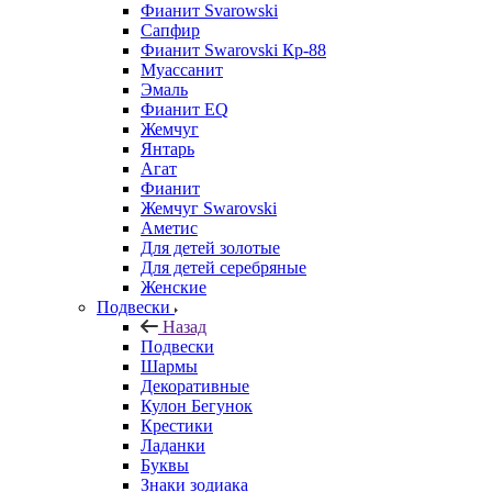
Фианит Svarowski
Сапфир
Фианит Swarovski Кр-88
Муассанит
Эмаль
Фианит EQ
Жемчуг
Янтарь
Агат
Фианит
Жемчуг Swarovski
Аметис
Для детей золотые
Для детей серебряные
Женские
Подвески
Назад
Подвески
Шармы
Декоративные
Кулон Бегунок
Крестики
Ладанки
Буквы
Знаки зодиака