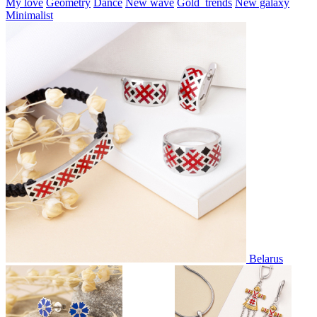
My love
Geometry
Dance
New wave
Gold_trends
New galaxy
Minimalist
Belarus