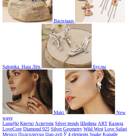
Васильки
Salomka
Наш Лён
Буслы
Maki
New
wave
Lastaўki
Кветкі
Асветнiк
Silver trends
Шифры
ART
Каляда
LoveCore
Diamond 925
Silver Geometry
Wild West
Love Safari
Mexico
Подсолнухи
Цар-дуб
Ў
4 elements
Snake
Kupalle