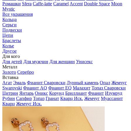
Ромашки
Sfera
Caffe-latte
Caramel
Accent
Double Space
Moon
Mystic
Все украшения
Кольца
Серьги
Подвески
Цепи
Браслеты
Колье
Другое
Для кого
Для детей
Для мужчин
Для женщин
Унисекс
Металл
Золото
Серебро
Вставка
Агат
Эмаль
Фианит Сваровски
Лунный камень
Опал
Жемчуг
Swarovski
Фианит AQ
Фианит EQ
Малахит
Топаз Сваровски
Цитрин
Янтарь
Оникс
Корунд
Бриллиант
Фианит
Изумруд
Рубин
Сапфир
Топаз
Гранат
Кварц Иск.
Жемчуг
Муассанит
Кварц
Жемчуг Иск.