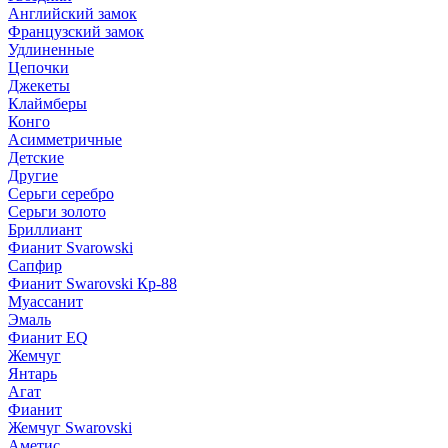
Английский замок
Французский замок
Удлиненные
Цепочки
Джекеты
Клаймберы
Конго
Асимметричные
Детские
Другие
Серьги серебро
Серьги золото
Бриллиант
Фианит Svarowski
Сапфир
Фианит Swarovski Кр-88
Муассанит
Эмаль
Фианит EQ
Жемчуг
Янтарь
Агат
Фианит
Жемчуг Swarovski
Аметис