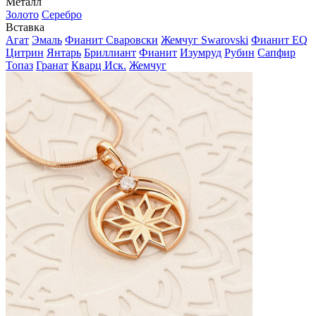
Металл
Золото
Серебро
Вставка
Агат
Эмаль
Фианит Сваровски
Жемчуг Swarovski
Фианит EQ
Цитрин
Янтарь
Бриллиант
Фианит
Изумруд
Рубин
Сапфир
Топаз
Гранат
Кварц Иск.
Жемчуг