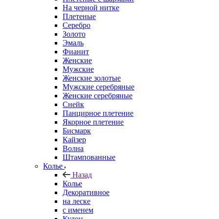
На черной нитке
Плетеные
Серебро
Золото
Эмаль
Фианит
Женские
Мужские
Женские золотые
Мужские серебряные
Женские серебряные
Снейк
Панцирное плетение
Якорное плетение
Бисмарк
Кайзер
Волна
Штампованные
Колье
Назад
Колье
Декоративное
на леске
с именем
Кулон