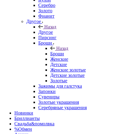
Серебро
Золото
Фианит
Другое
Назад
Другое
Пирсинг
Броши
Назад
Броши
Женские
Детские
Женские золотые
Детские золотые
Золотые
Зажимы для галстука
Запонки
Сувениры
Золотые украшения
Серебряные украшения
Новинки
Бриллианты
Свадьба&помолвка
%Обмен