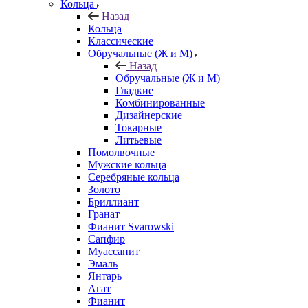
Кольца
Назад
Кольца
Классические
Обручальные (Ж и М)
Назад
Обручальные (Ж и М)
Гладкие
Комбинированные
Дизайнерские
Токарные
Литьевые
Помолвочные
Мужские кольца
Серебряные кольца
Золото
Бриллиант
Гранат
Фианит Svarowski
Сапфир
Муассанит
Эмаль
Янтарь
Агат
Фианит