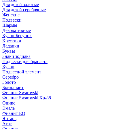
Для детей золотые
Для детей серебряные
Женские
Подвески
Шармы
Декоративные
Кулон Бегунок
Крестики
Ладанки
Буквы
Знаки зодиака
Подвески для браслета
Кулон
Подвесной элемент
Серебро
Золото
Бриллиант
Фианит Swarovski
Фианит Swarovski Кр-88
Оникс
Эмаль
Фианит EQ
Янтарь
Агат
Фианит