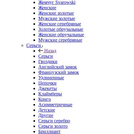
Жемчуг Svarowski
Женские
Женские золотые
Мужские золотые
Женские серебряные
Золотые обручальные
Женские обручальные
Мужские серебряные
Серьги
Назад
Серьги
Гвоздики
Английский замок
Французский замок
Удлиненные
Цепочки
Джекеты
Клаймберы
Конго
Асимметричные
Детские
Другие
Серьги серебро
Серьги золото
Бриллиант