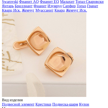
Swarovski
Фианит AQ
Фианит EQ
Малахит
Топаз Сваровски
Янтарь
Бриллиант
Фианит
Изумруд
Сапфир
Топаз
Гранат
Кварц Иск.
Жемчуг
Муассанит
Кварц
Жемчуг Иск.
Вид изделия
Подвесной элемент
Крестики
Подвеска-шарм
Кулон