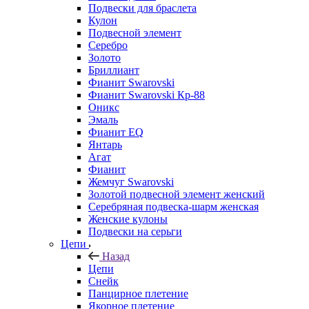
Подвески для браслета
Кулон
Подвесной элемент
Серебро
Золото
Бриллиант
Фианит Swarovski
Фианит Swarovski Кр-88
Оникс
Эмаль
Фианит EQ
Янтарь
Агат
Фианит
Жемчуг Swarovski
Золотой подвесной элемент женcкий
Серебряная подвеска-шарм женская
Женские кулоны
Подвески на серьги
Цепи
Назад
Цепи
Снейк
Панцирное плетение
Якорное плетение