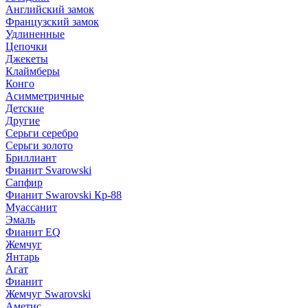
Английский замок
Французский замок
Удлиненные
Цепочки
Джекеты
Клаймберы
Конго
Асимметричные
Детские
Другие
Серьги серебро
Серьги золото
Бриллиант
Фианит Svarowski
Сапфир
Фианит Swarovski Кр-88
Муассанит
Эмаль
Фианит EQ
Жемчуг
Янтарь
Агат
Фианит
Жемчуг Swarovski
Аметис