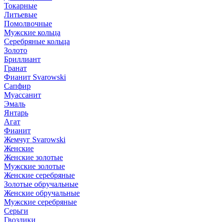
Токарные
Литьевые
Помолвочные
Мужские кольца
Серебряные кольца
Золото
Бриллиант
Гранат
Фианит Svarowski
Сапфир
Муассанит
Эмаль
Янтарь
Агат
Фианит
Жемчуг Svarowski
Женские
Женские золотые
Мужские золотые
Женские серебряные
Золотые обручальные
Женские обручальные
Мужские серебряные
Серьги
Гвоздики