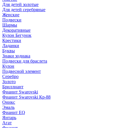
Для детей золотые
Для детей серебряные
Женские
Подвески
Шармы
Декоративные
Кулон Бегунок
Крестики
Ладанки
Буквы
Знаки зодиака
Подвески для браслета
Кулон
Подвесной элемент
Серебро
Золото
Бриллиант
Фианит Swarovski
Фианит Swarovski Кр-88
Оникс
Эмаль
Фианит EQ
Янтарь
Агат
Фианит