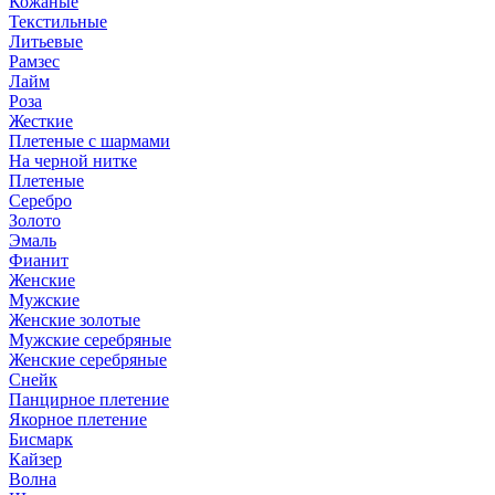
Кожаные
Текстильные
Литьевые
Рамзес
Лайм
Роза
Жесткие
Плетеные с шармами
На черной нитке
Плетеные
Серебро
Золото
Эмаль
Фианит
Женские
Мужские
Женские золотые
Мужские серебряные
Женские серебряные
Снейк
Панцирное плетение
Якорное плетение
Бисмарк
Кайзер
Волна