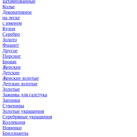
Штампованные
Колье
Декоративное
на леске
с именем
Кулон
Серебро
Золото
Фианит
Другое
Пирсинг
Броши
Женские
Детские
Женские золотые
Детские золотые
Золотые
Зажимы для галстука
Запонки
Сувениры
Золотые украшения
Серебряные украшения
Коллекция
Новинки
Бриллианты