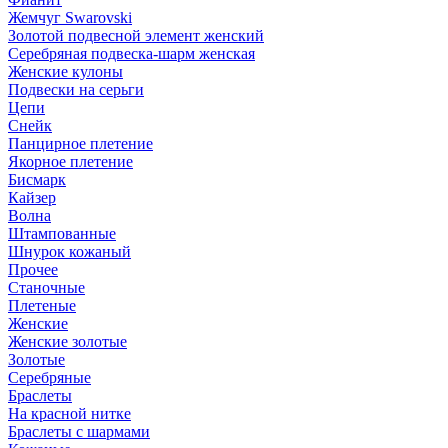
Жемчуг Swarovski
Золотой подвесной элемент женcкий
Серебряная подвеска-шарм женская
Женские кулоны
Подвески на серьги
Цепи
Снейк
Панцирное плетение
Якорное плетение
Бисмарк
Кайзер
Волна
Штампованные
Шнурок кожаный
Прочее
Станочные
Плетеные
Женские
Женские золотые
Золотые
Серебряные
Браслеты
На красной нитке
Браслеты с шармами