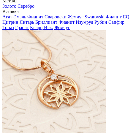
Металл
Золото
Серебро
Вставка
Агат
Эмаль
Фианит Сваровски
Жемчуг Swarovski
Фианит EQ
Цитрин
Янтарь
Бриллиант
Фианит
Изумруд
Рубин
Сапфир
Топаз
Гранат
Кварц Иск.
Жемчуг