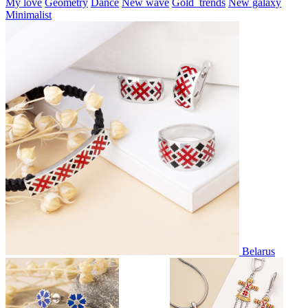
My love
Geometry
Dance
New wave
Gold_trends
New galaxy
Minimalist
Belarus