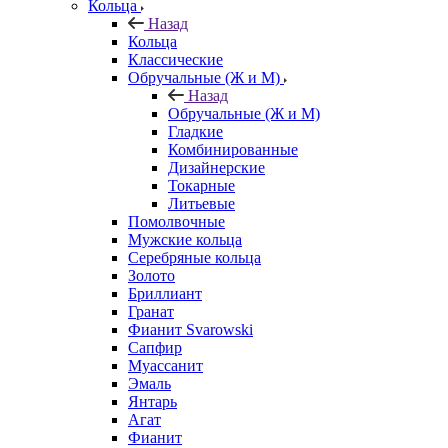
Кольца
Назад
Кольца
Классические
Обручальные (Ж и М)
Назад
Обручальные (Ж и М)
Гладкие
Комбинированные
Дизайнерские
Токарные
Литьевые
Помолвочные
Мужские кольца
Серебряные кольца
Золото
Бриллиант
Гранат
Фианит Svarowski
Сапфир
Муассанит
Эмаль
Янтарь
Агат
Фианит