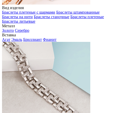
Вид изделия
Браслеты плетеные с шармами
Браслеты штампованные
Браслеты на нити
Браслеты станочные
Браслеты плетеные
Браслеты литьевые
Металл
Золото
Серебро
Вставка
Агат
Эмаль
Бриллиант
Фианит