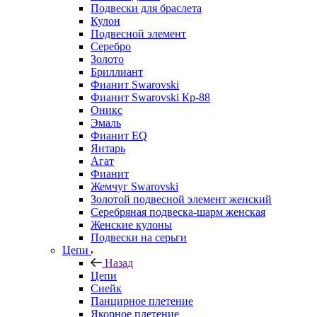
Подвески для браслета
Кулон
Подвесной элемент
Серебро
Золото
Бриллиант
Фианит Swarovski
Фианит Swarovski Кр-88
Оникс
Эмаль
Фианит EQ
Янтарь
Агат
Фианит
Жемчуг Swarovski
Золотой подвесной элемент женcкий
Серебряная подвеска-шарм женская
Женские кулоны
Подвески на серьги
Цепи
Назад
Цепи
Снейк
Панцирное плетение
Якорное плетение