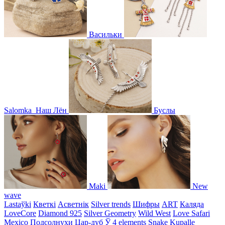
Васильки
Salomka
Наш Лён
Буслы
Maki
New
wave
Lastaўki
Кветкі
Асветнiк
Silver trends
Шифры
ART
Каляда
LoveCore
Diamond 925
Silver Geometry
Wild West
Love Safari
Mexico
Подсолнухи
Цар-дуб
Ў
4 elements
Snake
Kupalle