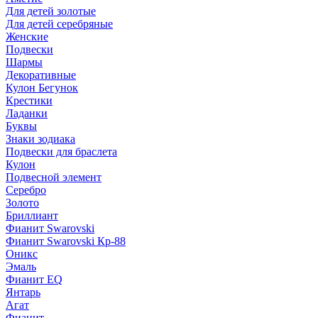
Для детей золотые
Для детей серебряные
Женские
Подвески
Шармы
Декоративные
Кулон Бегунок
Крестики
Ладанки
Буквы
Знаки зодиака
Подвески для браслета
Кулон
Подвесной элемент
Серебро
Золото
Бриллиант
Фианит Swarovski
Фианит Swarovski Кр-88
Оникс
Эмаль
Фианит EQ
Янтарь
Агат
Фианит