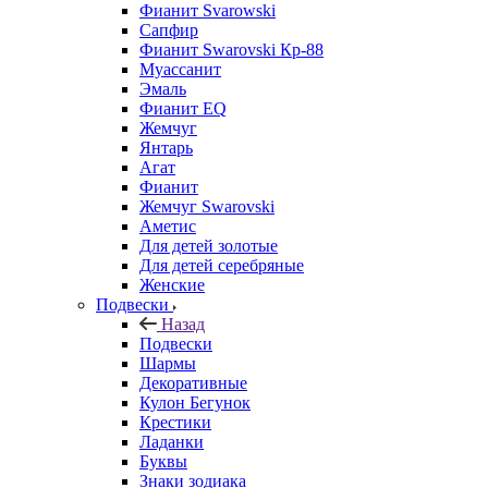
Фианит Svarowski
Сапфир
Фианит Swarovski Кр-88
Муассанит
Эмаль
Фианит EQ
Жемчуг
Янтарь
Агат
Фианит
Жемчуг Swarovski
Аметис
Для детей золотые
Для детей серебряные
Женские
Подвески
Назад
Подвески
Шармы
Декоративные
Кулон Бегунок
Крестики
Ладанки
Буквы
Знаки зодиака