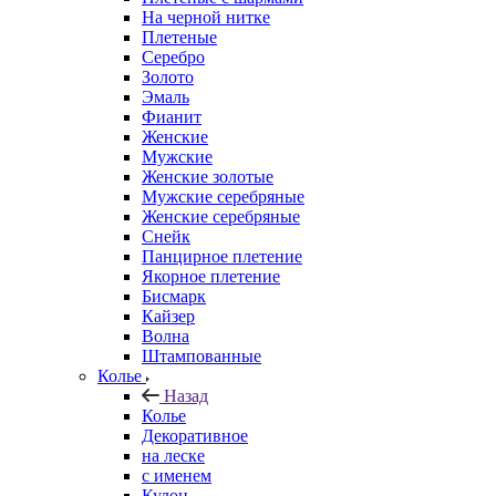
На черной нитке
Плетеные
Серебро
Золото
Эмаль
Фианит
Женские
Мужские
Женские золотые
Мужские серебряные
Женские серебряные
Снейк
Панцирное плетение
Якорное плетение
Бисмарк
Кайзер
Волна
Штампованные
Колье
Назад
Колье
Декоративное
на леске
с именем
Кулон