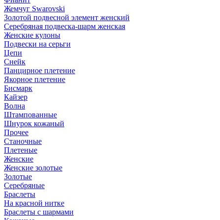
Жемчуг Swarovski
Золотой подвесной элемент женcкий
Серебряная подвеска-шарм женская
Женские кулоны
Подвески на серьги
Цепи
Снейк
Панцирное плетение
Якорное плетение
Бисмарк
Кайзер
Волна
Штампованные
Шнурок кожаный
Прочее
Станочные
Плетеные
Женские
Женские золотые
Золотые
Серебряные
Браслеты
На красной нитке
Браслеты с шармами