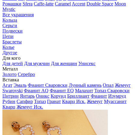
Ромашки
Sfera
Caffe-latte
Caramel
Accent
Double Space
Moon
Mystic
Все украшения
Кольца
Серьги
Подвески
Цепи
Браслеты
Колье
Другое
Для кого
Для детей
Для мужчин
Для женщин
Унисекс
Металл
Золото
Серебро
Вставка
Агат
Эмаль
Фианит Сваровски
Лунный камень
Опал
Жемчуг
Swarovski
Фианит AQ
Фианит EQ
Малахит
Топаз Сваровски
Цитрин
Янтарь
Оникс
Корунд
Бриллиант
Фианит
Изумруд
Рубин
Сапфир
Топаз
Гранат
Кварц Иск.
Жемчуг
Муассанит
Кварц
Жемчуг Иск.