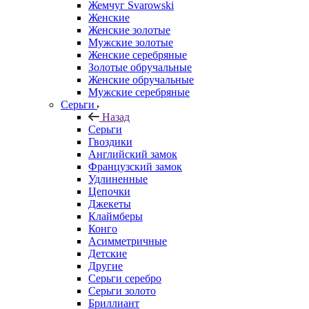
Жемчуг Svarowski
Женские
Женские золотые
Мужские золотые
Женские серебряные
Золотые обручальные
Женские обручальные
Мужские серебряные
Серьги
Назад
Серьги
Гвоздики
Английский замок
Французский замок
Удлиненные
Цепочки
Джекеты
Клаймберы
Конго
Асимметричные
Детские
Другие
Серьги серебро
Серьги золото
Бриллиант