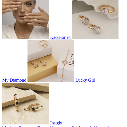
Кассиопея
My Diamond
Lucky Girl
Insight