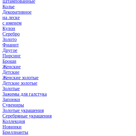
Штампованные
Колье
Декоративное
на леске
с именем
Кулон
Серебро
Золото
Фианит
Другое
Пирсинг
Броши
Женские
Детские
Женские золотые
Детские золотые
Золотые
Зажимы для галстука
Запонки
Сувениры
Золотые украшения
Серебряные украшения
Коллекция
Новинки
Бриллианты