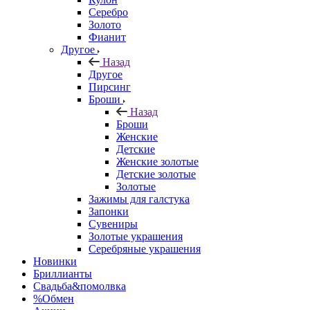
Серебро
Золото
Фианит
Другое
Назад
Другое
Пирсинг
Броши
Назад
Броши
Женские
Детские
Женские золотые
Детские золотые
Золотые
Зажимы для галстука
Запонки
Сувениры
Золотые украшения
Серебряные украшения
Новинки
Бриллианты
Свадьба&помолвка
%Обмен