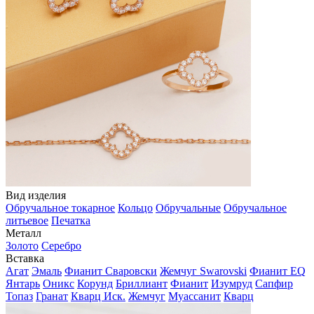
Вид изделия
Обручальное токарное
Кольцо
Обручальные
Обручальное
литьевое
Печатка
Металл
Золото
Серебро
Вставка
Агат
Эмаль
Фианит Сваровски
Жемчуг Swarovski
Фианит EQ
Янтарь
Оникс
Корунд
Бриллиант
Фианит
Изумруд
Сапфир
Топаз
Гранат
Кварц Иск.
Жемчуг
Муассанит
Кварц