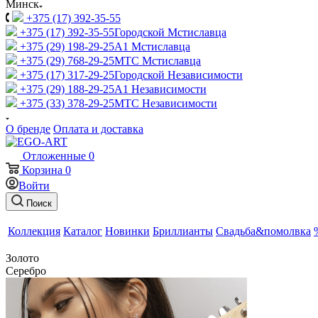
Минск
+375 (17) 392-35-55
+375 (17) 392-35-55
Городской Мстиславца
+375 (29) 198-29-25
A1 Мстиславца
+375 (29) 768-29-25
МТС Мстиславца
+375 (17) 317-29-25
Городской Независимости
+375 (29) 188-29-25
A1 Независимости
+375 (33) 378-29-25
МТС Независимости
О бренде
Оплата и доставка
Отложенные
0
Корзина
0
Войти
Поиск
Коллекция
Каталог
Новинки
Бриллианты
Свадьба&помолвка
Золото
Серебро