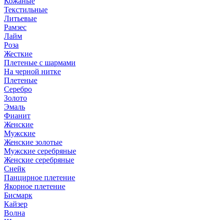
Кожаные
Текстильные
Литьевые
Рамзес
Лайм
Роза
Жесткие
Плетеные с шармами
На черной нитке
Плетеные
Серебро
Золото
Эмаль
Фианит
Женские
Мужские
Женские золотые
Мужские серебряные
Женские серебряные
Снейк
Панцирное плетение
Якорное плетение
Бисмарк
Кайзер
Волна