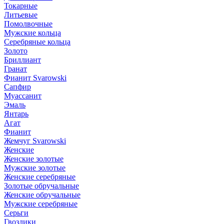
Токарные
Литьевые
Помолвочные
Мужские кольца
Серебряные кольца
Золото
Бриллиант
Гранат
Фианит Svarowski
Сапфир
Муассанит
Эмаль
Янтарь
Агат
Фианит
Жемчуг Svarowski
Женские
Женские золотые
Мужские золотые
Женские серебряные
Золотые обручальные
Женские обручальные
Мужские серебряные
Серьги
Гвоздики