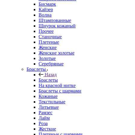
Бисмарк
Кайзер
Волна
Штампованные
Шнурок кожаный
Прочее
Станочные
Плетеные
Женские
Женские золотые
Золотые
Серебряные
Браслеты
Назад
Браслеты
На красной нитке
Браслеты с шармами
Кожаные
Текстильные
Литьевые
Рамзес
Лайм
Роза
Жесткие
Плетеные с шармами