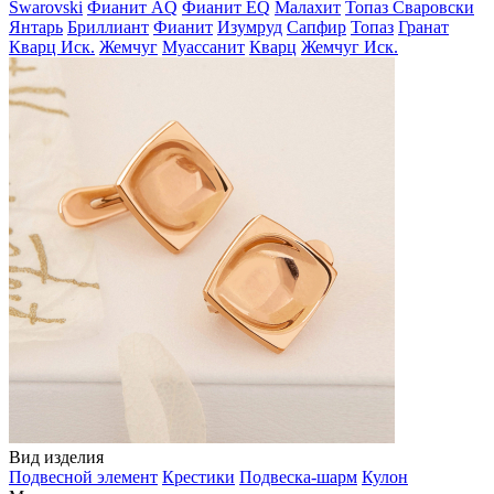
Swarovski
Фианит AQ
Фианит EQ
Малахит
Топаз Сваровски
Янтарь
Бриллиант
Фианит
Изумруд
Сапфир
Топаз
Гранат
Кварц Иск.
Жемчуг
Муассанит
Кварц
Жемчуг Иск.
Вид изделия
Подвесной элемент
Крестики
Подвеска-шарм
Кулон