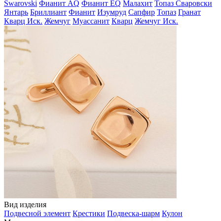
Swarovski
Фианит AQ
Фианит EQ
Малахит
Топаз Сваровски
Янтарь
Бриллиант
Фианит
Изумруд
Сапфир
Топаз
Гранат
Кварц Иск.
Жемчуг
Муассанит
Кварц
Жемчуг Иск.
Вид изделия
Подвесной элемент
Крестики
Подвеска-шарм
Кулон