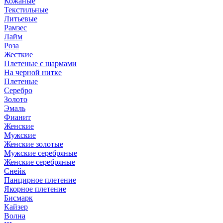
Кожаные
Текстильные
Литьевые
Рамзес
Лайм
Роза
Жесткие
Плетеные с шармами
На черной нитке
Плетеные
Серебро
Золото
Эмаль
Фианит
Женские
Мужские
Женские золотые
Мужские серебряные
Женские серебряные
Снейк
Панцирное плетение
Якорное плетение
Бисмарк
Кайзер
Волна