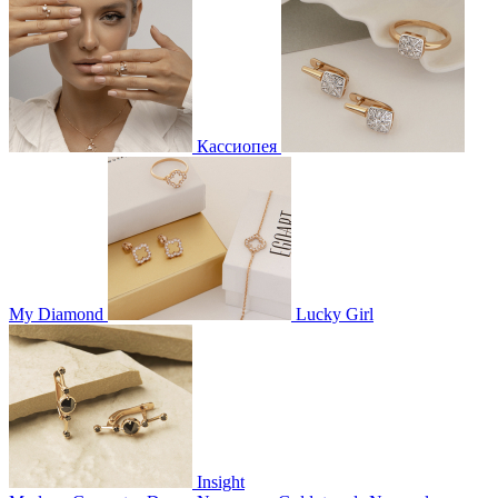
Кассиопея
My Diamond
Lucky Girl
Insight