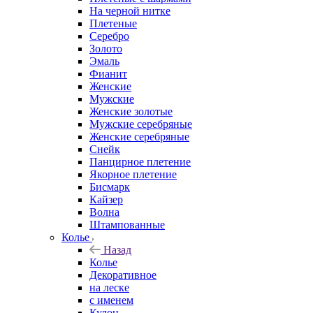
На черной нитке
Плетеные
Серебро
Золото
Эмаль
Фианит
Женские
Мужские
Женские золотые
Мужские серебряные
Женские серебряные
Снейк
Панцирное плетение
Якорное плетение
Бисмарк
Кайзер
Волна
Штампованные
Колье
Назад
Колье
Декоративное
на леске
с именем
Кулон