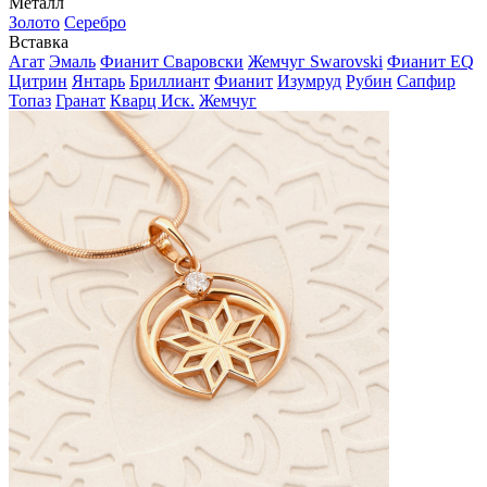
Металл
Золото
Серебро
Вставка
Агат
Эмаль
Фианит Сваровски
Жемчуг Swarovski
Фианит EQ
Цитрин
Янтарь
Бриллиант
Фианит
Изумруд
Рубин
Сапфир
Топаз
Гранат
Кварц Иск.
Жемчуг