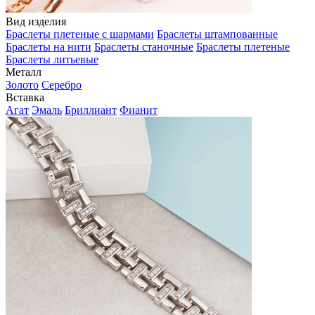
Вид изделия
Браслеты плетеные с шармами
Браслеты штампованные
Браслеты на нити
Браслеты станочные
Браслеты плетеные
Браслеты литьевые
Металл
Золото
Серебро
Вставка
Агат
Эмаль
Бриллиант
Фианит