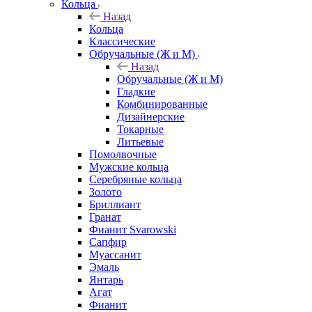
Кольца
Назад
Кольца
Классические
Обручальные (Ж и М)
Назад
Обручальные (Ж и М)
Гладкие
Комбинированные
Дизайнерские
Токарные
Литьевые
Помолвочные
Мужские кольца
Серебряные кольца
Золото
Бриллиант
Гранат
Фианит Svarowski
Сапфир
Муассанит
Эмаль
Янтарь
Агат
Фианит