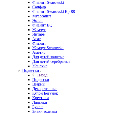
Фианит Svarowski
Сапфир
Фианит Swarovski Кр-88
Муассанит
Эмаль
Фианит EQ
Жемчуг
Янтарь
Агат
Фианит
Жемчуг Swarovski
Аметис
Для детей золотые
Для детей серебряные
Женские
Подвески
Назад
Подвески
Шармы
Декоративные
Кулон Бегунок
Крестики
Ладанки
Буквы
Знаки зодиака