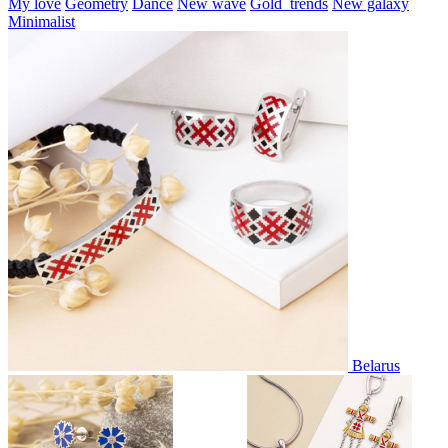
My love
Geometry
Dance
New wave
Gold_trends
New galaxy
Minimalist
Belarus