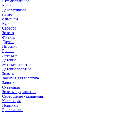
Штампованные
Колье
Декоративное
на леске
с именем
Кулон
Серебро
Золото
Фианит
Другое
Пирсинг
Броши
Женские
Детские
Женские золотые
Детские золотые
Золотые
Зажимы для галстука
Запонки
Сувениры
Золотые украшения
Серебряные украшения
Коллекция
Новинки
Бриллианты