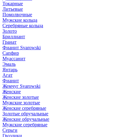
Токарные
Литьевые
Помолвочные
Мужские кольца
Серебряные кольца
Золото
Бриллиант
Гранат
Фианит Svarowski
Сапфир
Муассанит
Эмаль
Янтарь
Агат
Фианит
Жемчуг Svarowski
Женские
Женские золотые
Мужские золотые
Женские серебряные
Золотые обручальные
Женские обручальные
Мужские серебряные
Серьги
Гвоздики