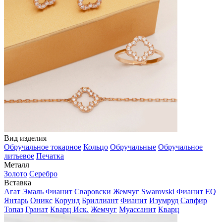
Вид изделия
Обручальное токарное
Кольцо
Обручальные
Обручальное
литьевое
Печатка
Металл
Золото
Серебро
Вставка
Агат
Эмаль
Фианит Сваровски
Жемчуг Swarovski
Фианит EQ
Янтарь
Оникс
Корунд
Бриллиант
Фианит
Изумруд
Сапфир
Топаз
Гранат
Кварц Иск.
Жемчуг
Муассанит
Кварц