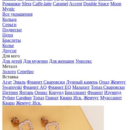
Ромашки
Sfera
Caffe-latte
Caramel
Accent
Double Space
Moon
Mystic
Все украшения
Кольца
Серьги
Подвески
Цепи
Браслеты
Колье
Другое
Для кого
Для детей
Для мужчин
Для женщин
Унисекс
Металл
Золото
Серебро
Вставка
Агат
Эмаль
Фианит Сваровски
Лунный камень
Опал
Жемчуг
Swarovski
Фианит AQ
Фианит EQ
Малахит
Топаз Сваровски
Цитрин
Янтарь
Оникс
Корунд
Бриллиант
Фианит
Изумруд
Рубин
Сапфир
Топаз
Гранат
Кварц Иск.
Жемчуг
Муассанит
Кварц
Жемчуг Иск.