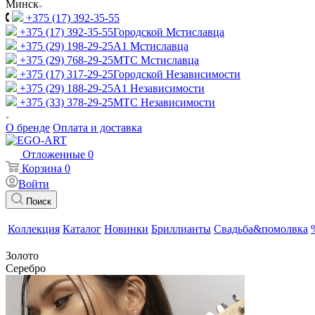
Минск
+375 (17) 392-35-55
+375 (17) 392-35-55
Городской Мстиславца
+375 (29) 198-29-25
A1 Мстиславца
+375 (29) 768-29-25
МТС Мстиславца
+375 (17) 317-29-25
Городской Независимости
+375 (29) 188-29-25
A1 Независимости
+375 (33) 378-29-25
МТС Независимости
О бренде
Оплата и доставка
Отложенные
0
Корзина
0
Войти
Поиск
Коллекция
Каталог
Новинки
Бриллианты
Свадьба&помолвка
Золото
Серебро