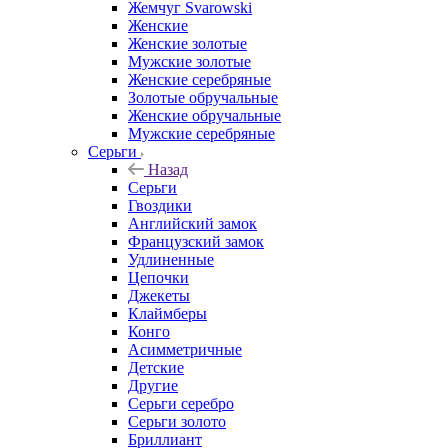
Жемчуг Svarowski
Женские
Женские золотые
Мужские золотые
Женские серебряные
Золотые обручальные
Женские обручальные
Мужские серебряные
Серьги
Назад
Серьги
Гвоздики
Английский замок
Французский замок
Удлиненные
Цепочки
Джекеты
Клаймберы
Конго
Асимметричные
Детские
Другие
Серьги серебро
Серьги золото
Бриллиант