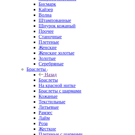
Бисмарк
Кайзер
Волна
Штампованные
Шнурок кожаный
Прочее
Станочные
Плетеные
Женские
Женские золотые
Золотые
Серебряные
Браслеты
Назад
Браслеты
На красной нитке
Браслеты с шармами
Кожаные
Текстильные
Литьевые
Рамзес
Лайм
Роза
Жесткие
Плетеные с шармами