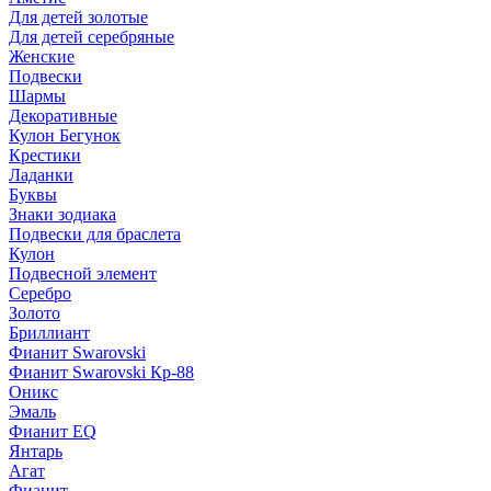
Для детей золотые
Для детей серебряные
Женские
Подвески
Шармы
Декоративные
Кулон Бегунок
Крестики
Ладанки
Буквы
Знаки зодиака
Подвески для браслета
Кулон
Подвесной элемент
Серебро
Золото
Бриллиант
Фианит Swarovski
Фианит Swarovski Кр-88
Оникс
Эмаль
Фианит EQ
Янтарь
Агат
Фианит