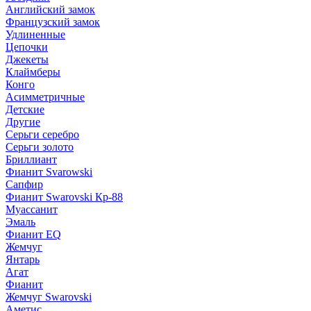
Английский замок
Французский замок
Удлиненные
Цепочки
Джекеты
Клаймберы
Конго
Асимметричные
Детские
Другие
Серьги серебро
Серьги золото
Бриллиант
Фианит Svarowski
Сапфир
Фианит Swarovski Кр-88
Муассанит
Эмаль
Фианит EQ
Жемчуг
Янтарь
Агат
Фианит
Жемчуг Swarovski
Аметис