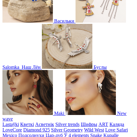
Васильки
Salomka
Наш Лён
Буслы
Maki
New
wave
Lastaўki
Кветкі
Асветнiк
Silver trends
Шифры
ART
Каляда
LoveCore
Diamond 925
Silver Geometry
Wild West
Love Safari
Mexico
Подсолнухи
Цар-дуб
Ў
4 elements
Snake
Kupalle