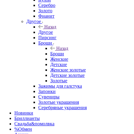
Серебро
Золото
Фианит
Другое
Назад
Другое
Пирсинг
Броши
Назад
Броши
Женские
Детские
Женские золотые
Детские золотые
Золотые
Зажимы для галстука
Запонки
Сувениры
Золотые украшения
Серебряные украшения
Новинки
Бриллианты
Свадьба&помолвка
%Обмен