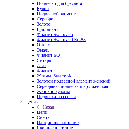
Подвески для браслета
Кулон
Подвесной элемент
Серебро
Золото
Бриллиант
Фианит Swarovski
Фианит Swarovski Кр-88
Оникс
Эмаль
Фианит EQ
Янтарь
Агат
Фианит
Жемчуг Swarovski
Золотой подвесной элемент женcкий
Серебряная подвеска-шарм женская
Женские кулоны
Подвески на серьги
Цепи
Назад
Цепи
Снейк
Панцирное плетение
Якорное плетение