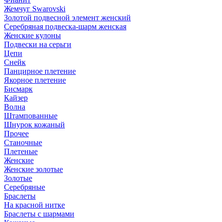
Жемчуг Swarovski
Золотой подвесной элемент женcкий
Серебряная подвеска-шарм женская
Женские кулоны
Подвески на серьги
Цепи
Снейк
Панцирное плетение
Якорное плетение
Бисмарк
Кайзер
Волна
Штампованные
Шнурок кожаный
Прочее
Станочные
Плетеные
Женские
Женские золотые
Золотые
Серебряные
Браслеты
На красной нитке
Браслеты с шармами