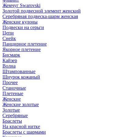
Жемчуг Swarovski
Золотой подвесной элемент женcкий
Серебряная подвеска-шарм женская
Женские кулоны
Подвески на серьги
Цепи
Снейк
Панцирное плетение
Якорное плетение
Бисмарк
Кайзер
Волна
Штампованные
Шнурок кожаный
Прочее
Станочные
Плетеные
Женские
Женские золотые
Золотые
Серебряные
Браслеты
На красной нитке
Браслеты с шармами