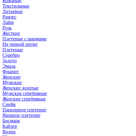
Кожаные
Текстильные
Литьевые
Рамзес
Лайм
Роза
Жесткие
Плетеные с шармами
На черной нитке
Плетеные
Серебро
Золото
Эмаль
Фианит
Женские
Мужские
Женские золотые
Мужские серебряные
Женские серебряные
Снейк
Панцирное плетение
Якорное плетение
Бисмарк
Кайзер
Волна