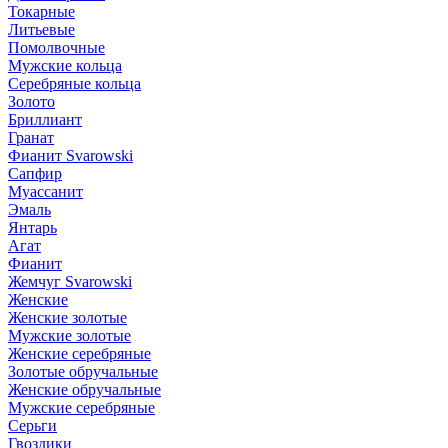
Токарные
Литьевые
Помолвочные
Мужские кольца
Серебряные кольца
Золото
Бриллиант
Гранат
Фианит Svarowski
Сапфир
Муассанит
Эмаль
Янтарь
Агат
Фианит
Жемчуг Svarowski
Женские
Женские золотые
Мужские золотые
Женские серебряные
Золотые обручальные
Женские обручальные
Мужские серебряные
Серьги
Гвоздики