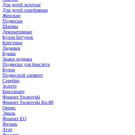
Для детей золотые
Для детей серебряные
Женские
Подвески
Шармы
Декоративные
Кулон Бегунок
Крестики
Ладанки
Буквы
Знаки зодиака
Подвески для браслета
Кулон
Подвесной элемент
Серебро
Золото
Бриллиант
Фианит Swarovski
Фианит Swarovski Кр-88
Оникс
Эмаль
Фианит EQ
Янтарь
Агат
Фианит