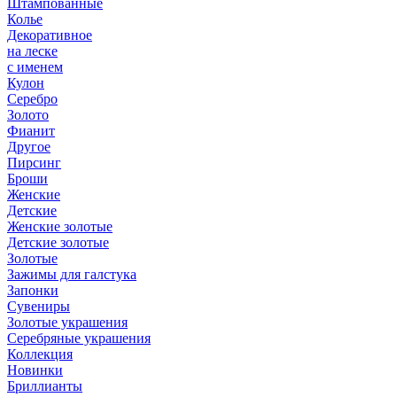
Штампованные
Колье
Декоративное
на леске
с именем
Кулон
Серебро
Золото
Фианит
Другое
Пирсинг
Броши
Женские
Детские
Женские золотые
Детские золотые
Золотые
Зажимы для галстука
Запонки
Сувениры
Золотые украшения
Серебряные украшения
Коллекция
Новинки
Бриллианты