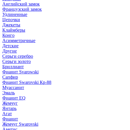
Английский замок
Французский замок
Удлиненные
Цепочки
Джекеты
Клаймберы
Конго
Асимметричные
Детские
Другие
Серьги серебро
Серьги золото
Бриллиант
Фианит Svarowski
Сапфир
Фианит Swarovski Кр-88
Муассанит
Эмаль
Фианит EQ
Жемчуг
Янтарь
Агат
Фианит
Жемчуг Swarovski
Аметис