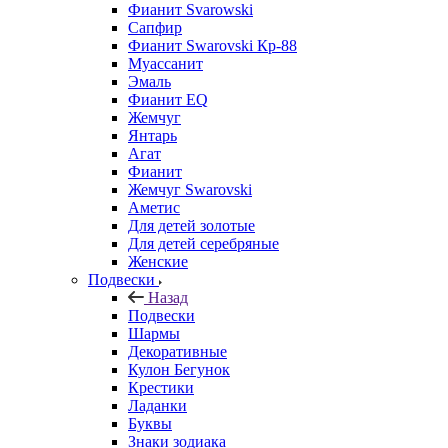
Фианит Svarowski
Сапфир
Фианит Swarovski Кр-88
Муассанит
Эмаль
Фианит EQ
Жемчуг
Янтарь
Агат
Фианит
Жемчуг Swarovski
Аметис
Для детей золотые
Для детей серебряные
Женские
Подвески
Назад
Подвески
Шармы
Декоративные
Кулон Бегунок
Крестики
Ладанки
Буквы
Знаки зодиака