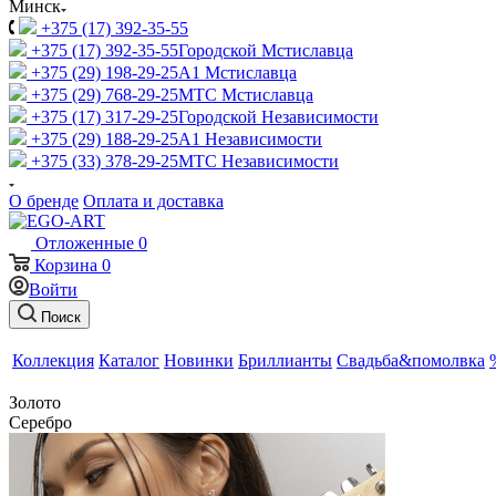
Минск
+375 (17) 392-35-55
+375 (17) 392-35-55
Городской Мстиславца
+375 (29) 198-29-25
A1 Мстиславца
+375 (29) 768-29-25
МТС Мстиславца
+375 (17) 317-29-25
Городской Независимости
+375 (29) 188-29-25
A1 Независимости
+375 (33) 378-29-25
МТС Независимости
О бренде
Оплата и доставка
Отложенные
0
Корзина
0
Войти
Поиск
Коллекция
Каталог
Новинки
Бриллианты
Свадьба&помолвка
Золото
Серебро