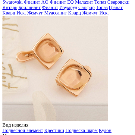
Swarovski
Фианит AQ
Фианит EQ
Малахит
Топаз Сваровски
Янтарь
Бриллиант
Фианит
Изумруд
Сапфир
Топаз
Гранат
Кварц Иск.
Жемчуг
Муассанит
Кварц
Жемчуг Иск.
Вид изделия
Подвесной элемент
Крестики
Подвеска-шарм
Кулон