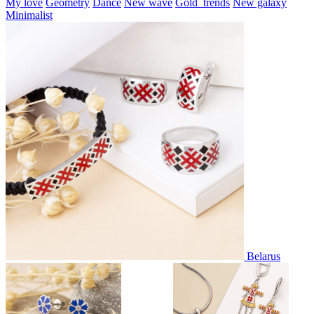
My love
Geometry
Dance
New wave
Gold_trends
New galaxy
Minimalist
Belarus