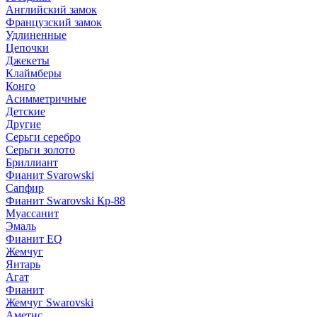
Английский замок
Французский замок
Удлиненные
Цепочки
Джекеты
Клаймберы
Конго
Асимметричные
Детские
Другие
Серьги серебро
Серьги золото
Бриллиант
Фианит Svarowski
Сапфир
Фианит Swarovski Кр-88
Муассанит
Эмаль
Фианит EQ
Жемчуг
Янтарь
Агат
Фианит
Жемчуг Swarovski
Аметис