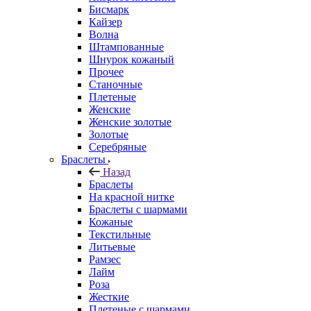
Бисмарк
Кайзер
Волна
Штампованные
Шнурок кожаный
Прочее
Станочные
Плетеные
Женские
Женские золотые
Золотые
Серебряные
Браслеты
Назад
Браслеты
На красной нитке
Браслеты с шармами
Кожаные
Текстильные
Литьевые
Рамзес
Лайм
Роза
Жесткие
Плетеные с шармами