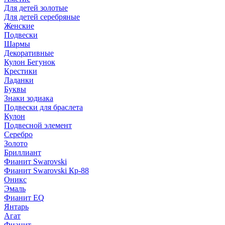
Для детей золотые
Для детей серебряные
Женские
Подвески
Шармы
Декоративные
Кулон Бегунок
Крестики
Ладанки
Буквы
Знаки зодиака
Подвески для браслета
Кулон
Подвесной элемент
Серебро
Золото
Бриллиант
Фианит Swarovski
Фианит Swarovski Кр-88
Оникс
Эмаль
Фианит EQ
Янтарь
Агат
Фианит