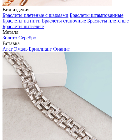
Вид изделия
Браслеты плетеные с шармами
Браслеты штампованные
Браслеты на нити
Браслеты станочные
Браслеты плетеные
Браслеты литьевые
Металл
Золото
Серебро
Вставка
Агат
Эмаль
Бриллиант
Фианит