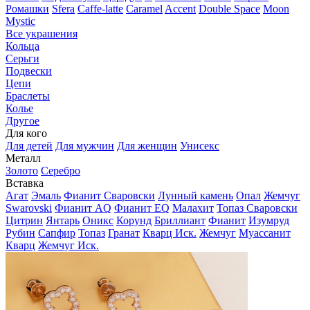
Ромашки
Sfera
Caffe-latte
Caramel
Accent
Double Space
Moon
Mystic
Все украшения
Кольца
Серьги
Подвески
Цепи
Браслеты
Колье
Другое
Для кого
Для детей
Для мужчин
Для женщин
Унисекс
Металл
Золото
Серебро
Вставка
Агат
Эмаль
Фианит Сваровски
Лунный камень
Опал
Жемчуг
Swarovski
Фианит AQ
Фианит EQ
Малахит
Топаз Сваровски
Цитрин
Янтарь
Оникс
Корунд
Бриллиант
Фианит
Изумруд
Рубин
Сапфир
Топаз
Гранат
Кварц Иск.
Жемчуг
Муассанит
Кварц
Жемчуг Иск.