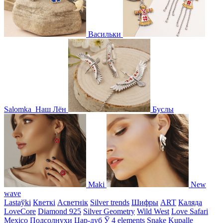
Васильки
Salomka
Наш Лён
Буслы
Maki
New
wave
Lastaўki
Кветкі
Асветнiк
Silver trends
Шифры
ART
Каляда
LoveCore
Diamond 925
Silver Geometry
Wild West
Love Safari
Mexico
Подсолнухи
Цар-дуб
Ў
4 elements
Snake
Kupalle