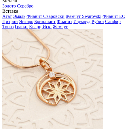
Металл
Золото
Серебро
Вставка
Агат
Эмаль
Фианит Сваровски
Жемчуг Swarovski
Фианит EQ
Цитрин
Янтарь
Бриллиант
Фианит
Изумруд
Рубин
Сапфир
Топаз
Гранат
Кварц Иск.
Жемчуг