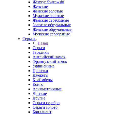
Жемчуг Svarowski
Женские
Женские золотые
Мужские золотые
Женские серебряные
Золотые обручальные
Женские обручальные
Мужские серебряные
Серьги
Назад
Серьги
Гвоздики
Английский замок
Французский замок
Удлиненные
Цепочки
Джекеты
Клаймберы
Конго
Асимметричные
Детские
Другие
Серьги серебро
Серьги золото
Бриллиант