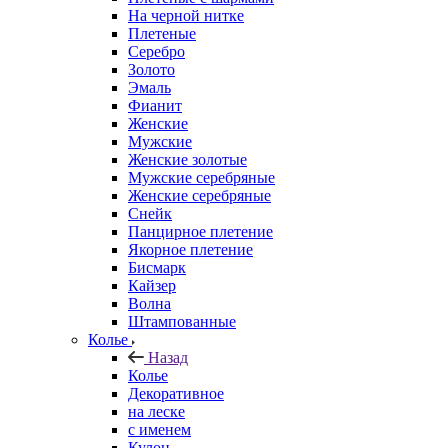
На черной нитке
Плетеные
Серебро
Золото
Эмаль
Фианит
Женские
Мужские
Женские золотые
Мужские серебряные
Женские серебряные
Снейк
Панцирное плетение
Якорное плетение
Бисмарк
Кайзер
Волна
Штампованные
Колье
Назад
Колье
Декоративное
на леске
с именем
Кулон