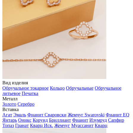
Вид изделия
Обручальное токарное
Кольцо
Обручальные
Обручальное
литьевое
Печатка
Металл
Золото
Серебро
Вставка
Агат
Эмаль
Фианит Сваровски
Жемчуг Swarovski
Фианит EQ
Янтарь
Оникс
Корунд
Бриллиант
Фианит
Изумруд
Сапфир
Топаз
Гранат
Кварц Иск.
Жемчуг
Муассанит
Кварц