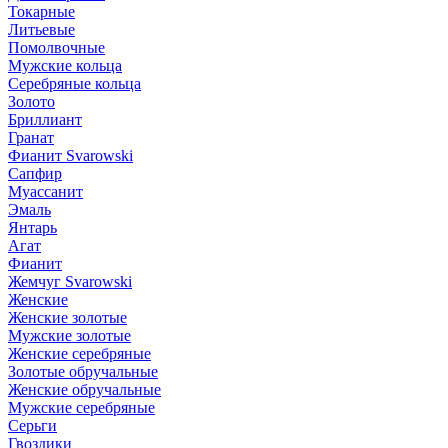
Токарные
Литьевые
Помолвочные
Мужские кольца
Серебряные кольца
Золото
Бриллиант
Гранат
Фианит Svarowski
Сапфир
Муассанит
Эмаль
Янтарь
Агат
Фианит
Жемчуг Svarowski
Женские
Женские золотые
Мужские золотые
Женские серебряные
Золотые обручальные
Женские обручальные
Мужские серебряные
Серьги
Гвоздики