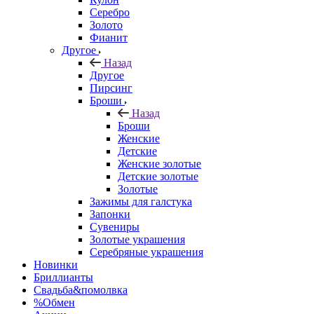
Серебро
Золото
Фианит
Другое
Назад
Другое
Пирсинг
Броши
Назад
Броши
Женские
Детские
Женские золотые
Детские золотые
Золотые
Зажимы для галстука
Запонки
Сувениры
Золотые украшения
Серебряные украшения
Новинки
Бриллианты
Свадьба&помолвка
%Обмен