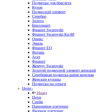
Подвески для браслета
Кулон
Подвесной элемент
Серебро
Золото
Бриллиант
Фианит Swarovski
Фианит Swarovski Кр-88
Оникс
Эмаль
Фианит EQ
Янтарь
Агат
Фианит
Жемчуг Swarovski
Золотой подвесной элемент женcкий
Серебряная подвеска-шарм женская
Женские кулоны
Подвески на серьги
Цепи
Назад
Цепи
Снейк
Панцирное плетение
Якорное плетение