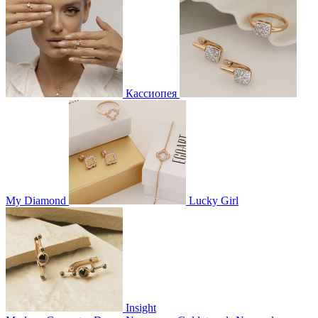
Кассиопея
My Diamond
Lucky Girl
Insight