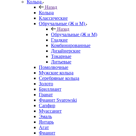
Кольца
Назад
Кольца
Классические
Обручальные (Ж и М)
Назад
Обручальные (Ж и М)
Гладкие
Комбинированные
Дизайнерские
Токарные
Литьевые
Помолвочные
Мужские кольца
Серебряные кольца
Золото
Бриллиант
Гранат
Фианит Svarowski
Сапфир
Муассанит
Эмаль
Янтарь
Агат
Фианит