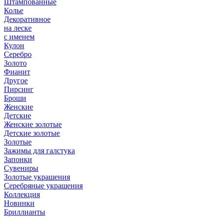
Штампованные
Колье
Декоративное
на леске
с именем
Кулон
Серебро
Золото
Фианит
Другое
Пирсинг
Броши
Женские
Детские
Женские золотые
Детские золотые
Золотые
Зажимы для галстука
Запонки
Сувениры
Золотые украшения
Серебряные украшения
Коллекция
Новинки
Бриллианты