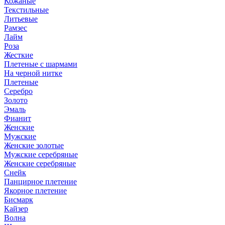
Кожаные
Текстильные
Литьевые
Рамзес
Лайм
Роза
Жесткие
Плетеные с шармами
На черной нитке
Плетеные
Серебро
Золото
Эмаль
Фианит
Женские
Мужские
Женские золотые
Мужские серебряные
Женские серебряные
Снейк
Панцирное плетение
Якорное плетение
Бисмарк
Кайзер
Волна