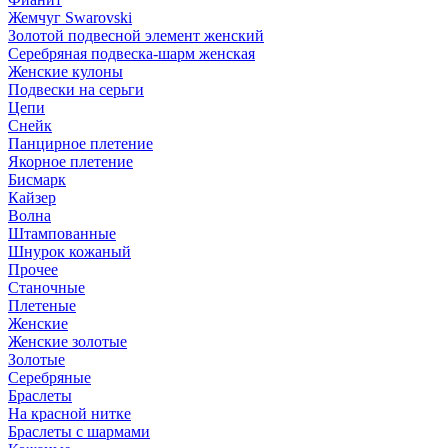
Жемчуг Swarovski
Золотой подвесной элемент женcкий
Серебряная подвеска-шарм женская
Женские кулоны
Подвески на серьги
Цепи
Снейк
Панцирное плетение
Якорное плетение
Бисмарк
Кайзер
Волна
Штампованные
Шнурок кожаный
Прочее
Станочные
Плетеные
Женские
Женские золотые
Золотые
Серебряные
Браслеты
На красной нитке
Браслеты с шармами