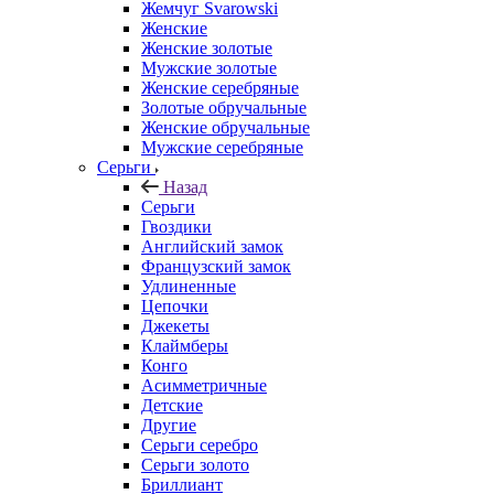
Жемчуг Svarowski
Женские
Женские золотые
Мужские золотые
Женские серебряные
Золотые обручальные
Женские обручальные
Мужские серебряные
Серьги
Назад
Серьги
Гвоздики
Английский замок
Французский замок
Удлиненные
Цепочки
Джекеты
Клаймберы
Конго
Асимметричные
Детские
Другие
Серьги серебро
Серьги золото
Бриллиант