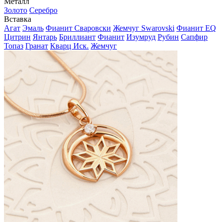
Металл
Золото
Серебро
Вставка
Агат
Эмаль
Фианит Сваровски
Жемчуг Swarovski
Фианит EQ
Цитрин
Янтарь
Бриллиант
Фианит
Изумруд
Рубин
Сапфир
Топаз
Гранат
Кварц Иск.
Жемчуг