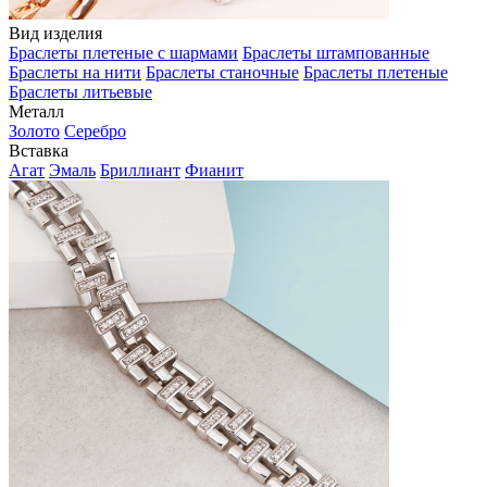
Вид изделия
Браслеты плетеные с шармами
Браслеты штампованные
Браслеты на нити
Браслеты станочные
Браслеты плетеные
Браслеты литьевые
Металл
Золото
Серебро
Вставка
Агат
Эмаль
Бриллиант
Фианит