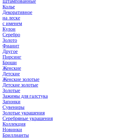
Штампованные
Колье
Декоративное
на леске
с именем
Кулон
Серебро
Золото
Фианит
Другое
Пирсинг
Броши
Женские
Детские
Женские золотые
Детские золотые
Золотые
Зажимы для галстука
Запонки
Сувениры
Золотые украшения
Серебряные украшения
Коллекция
Новинки
Бриллианты