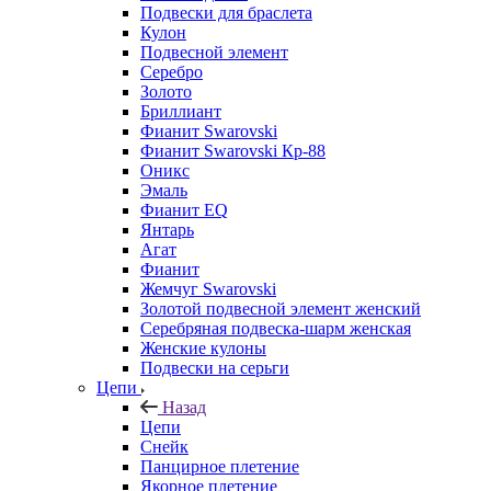
Подвески для браслета
Кулон
Подвесной элемент
Серебро
Золото
Бриллиант
Фианит Swarovski
Фианит Swarovski Кр-88
Оникс
Эмаль
Фианит EQ
Янтарь
Агат
Фианит
Жемчуг Swarovski
Золотой подвесной элемент женcкий
Серебряная подвеска-шарм женская
Женские кулоны
Подвески на серьги
Цепи
Назад
Цепи
Снейк
Панцирное плетение
Якорное плетение