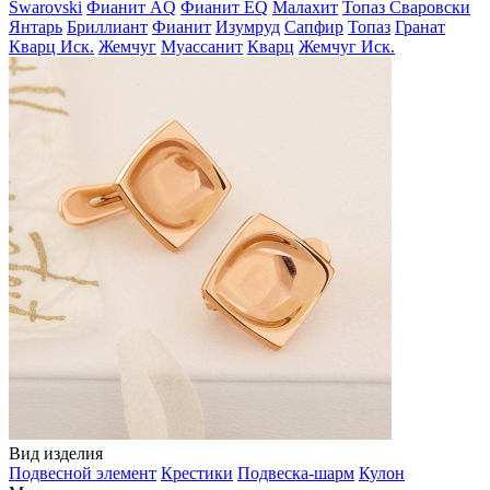
Swarovski
Фианит AQ
Фианит EQ
Малахит
Топаз Сваровски
Янтарь
Бриллиант
Фианит
Изумруд
Сапфир
Топаз
Гранат
Кварц Иск.
Жемчуг
Муассанит
Кварц
Жемчуг Иск.
Вид изделия
Подвесной элемент
Крестики
Подвеска-шарм
Кулон