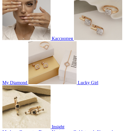
Кассиопея
My Diamond
Lucky Girl
Insight