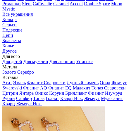
Ромашки
Sfera
Caffe-latte
Caramel
Accent
Double Space
Moon
Mystic
Все украшения
Кольца
Серьги
Подвески
Цепи
Браслеты
Колье
Другое
Для кого
Для детей
Для мужчин
Для женщин
Унисекс
Металл
Золото
Серебро
Вставка
Агат
Эмаль
Фианит Сваровски
Лунный камень
Опал
Жемчуг
Swarovski
Фианит AQ
Фианит EQ
Малахит
Топаз Сваровски
Цитрин
Янтарь
Оникс
Корунд
Бриллиант
Фианит
Изумруд
Рубин
Сапфир
Топаз
Гранат
Кварц Иск.
Жемчуг
Муассанит
Кварц
Жемчуг Иск.