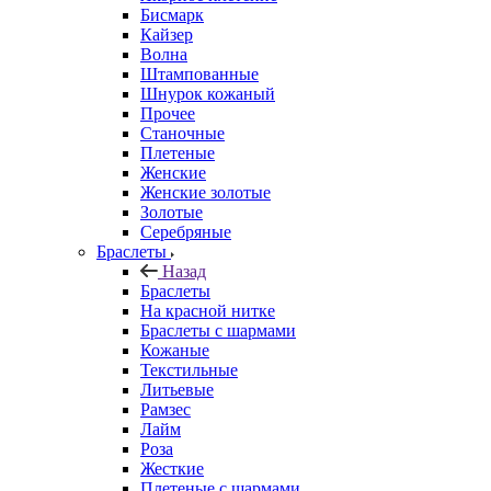
Бисмарк
Кайзер
Волна
Штампованные
Шнурок кожаный
Прочее
Станочные
Плетеные
Женские
Женские золотые
Золотые
Серебряные
Браслеты
Назад
Браслеты
На красной нитке
Браслеты с шармами
Кожаные
Текстильные
Литьевые
Рамзес
Лайм
Роза
Жесткие
Плетеные с шармами