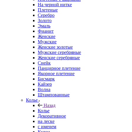
На черной нитке
Плетеные
Серебро
Золото
Эмаль
Фианит
Женские
Мужские
Женские золотые
Мужские серебряные
Женские серебряные
Снейк
Панцирное плетение
Якорное плетение
Бисмарк
Кайзер
Волна
Штампованные
Колье
Назад
Колье
Декоративное
на леске
с именем
Кулон