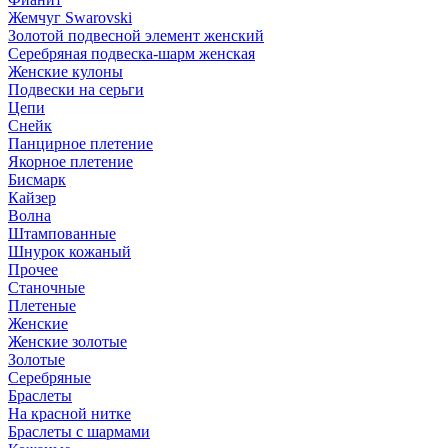
Жемчуг Swarovski
Золотой подвесной элемент женcкий
Серебряная подвеска-шарм женская
Женские кулоны
Подвески на серьги
Цепи
Снейк
Панцирное плетение
Якорное плетение
Бисмарк
Кайзер
Волна
Штампованные
Шнурок кожаный
Прочее
Станочные
Плетеные
Женские
Женские золотые
Золотые
Серебряные
Браслеты
На красной нитке
Браслеты с шармами