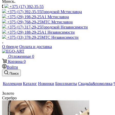
Минск
+375 (17) 392-35-55
+375 (17) 392-35-55
Городской Мстиславца
+375 (29) 198-29-25
A1 Мстиславца
+375 (29) 768-29-25
МТС Мстиславца
+375 (17) 317-29-25
Городской Независимости
+375 (29) 188-29-25
A1 Независимости
+375 (33) 378-29-25
МТС Независимости
О бренде
Оплата и доставка
Отложенные
0
Корзина
0
Войти
Поиск
Коллекция
Каталог
Новинки
Бриллианты
Свадьба&помолвка
Золото
Серебро