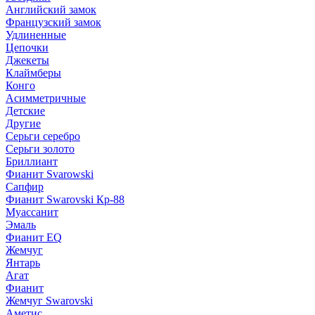
Английский замок
Французский замок
Удлиненные
Цепочки
Джекеты
Клаймберы
Конго
Асимметричные
Детские
Другие
Серьги серебро
Серьги золото
Бриллиант
Фианит Svarowski
Сапфир
Фианит Swarovski Кр-88
Муассанит
Эмаль
Фианит EQ
Жемчуг
Янтарь
Агат
Фианит
Жемчуг Swarovski
Аметис