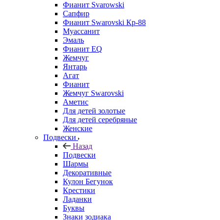
Фианит Svarowski
Сапфир
Фианит Swarovski Кр-88
Муассанит
Эмаль
Фианит EQ
Жемчуг
Янтарь
Агат
Фианит
Жемчуг Swarovski
Аметис
Для детей золотые
Для детей серебряные
Женские
Подвески
Назад
Подвески
Шармы
Декоративные
Кулон Бегунок
Крестики
Ладанки
Буквы
Знаки зодиака