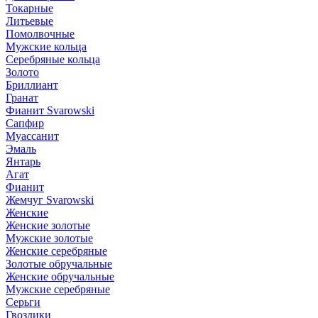
Токарные
Литьевые
Помолвочные
Мужские кольца
Серебряные кольца
Золото
Бриллиант
Гранат
Фианит Svarowski
Сапфир
Муассанит
Эмаль
Янтарь
Агат
Фианит
Жемчуг Svarowski
Женские
Женские золотые
Мужские золотые
Женские серебряные
Золотые обручальные
Женские обручальные
Мужские серебряные
Серьги
Гвоздики