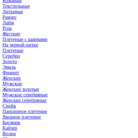
Кожаные
Текстильные
Литьевые
Рамзес
Лайм
Роза
Жесткие
Плетеные с шармами
На черной нитке
Плетеные
Серебро
Золото
Эмаль
Фианит
Женские
Мужские
Женские золотые
Мужские серебряные
Женские серебряные
Снейк
Панцирное плетение
Якорное плетение
Бисмарк
Кайзер
Волна