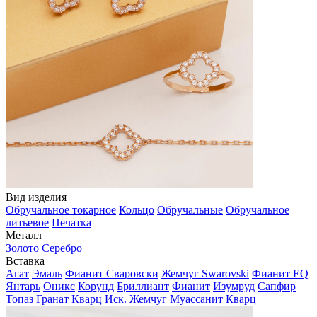
Вид изделия
Обручальное токарное
Кольцо
Обручальные
Обручальное
литьевое
Печатка
Металл
Золото
Серебро
Вставка
Агат
Эмаль
Фианит Сваровски
Жемчуг Swarovski
Фианит EQ
Янтарь
Оникс
Корунд
Бриллиант
Фианит
Изумруд
Сапфир
Топаз
Гранат
Кварц Иск.
Жемчуг
Муассанит
Кварц