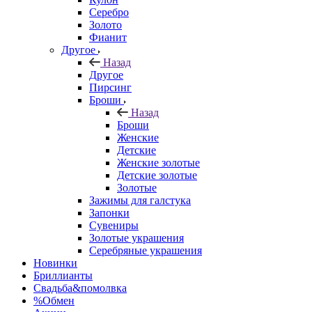
Серебро
Золото
Фианит
Другое
Назад
Другое
Пирсинг
Броши
Назад
Броши
Женские
Детские
Женские золотые
Детские золотые
Золотые
Зажимы для галстука
Запонки
Сувениры
Золотые украшения
Серебряные украшения
Новинки
Бриллианты
Свадьба&помолвка
%Обмен