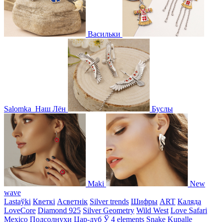
Васильки
Salomka
Наш Лён
Буслы
Maki
New
wave
Lastaўki
Кветкі
Асветнiк
Silver trends
Шифры
ART
Каляда
LoveCore
Diamond 925
Silver Geometry
Wild West
Love Safari
Mexico
Подсолнухи
Цар-дуб
Ў
4 elements
Snake
Kupalle