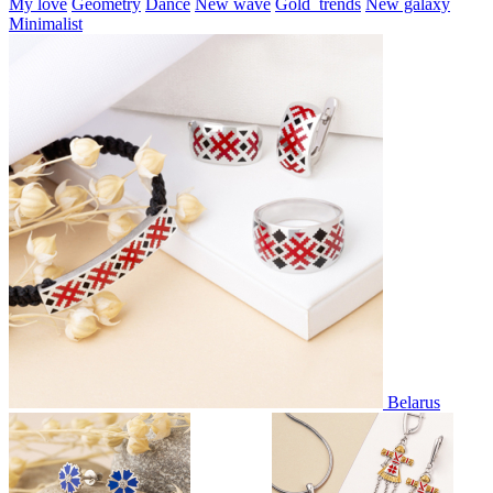
My love
Geometry
Dance
New wave
Gold_trends
New galaxy
Minimalist
Belarus