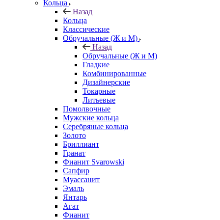
Кольца
Назад
Кольца
Классические
Обручальные (Ж и М)
Назад
Обручальные (Ж и М)
Гладкие
Комбинированные
Дизайнерские
Токарные
Литьевые
Помолвочные
Мужские кольца
Серебряные кольца
Золото
Бриллиант
Гранат
Фианит Svarowski
Сапфир
Муассанит
Эмаль
Янтарь
Агат
Фианит