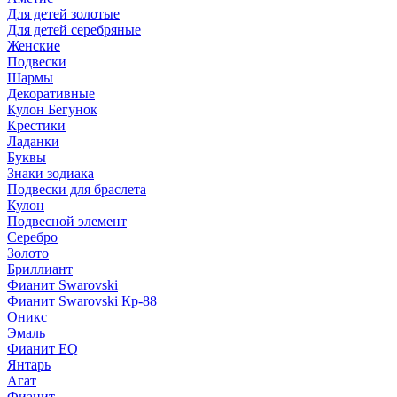
Для детей золотые
Для детей серебряные
Женские
Подвески
Шармы
Декоративные
Кулон Бегунок
Крестики
Ладанки
Буквы
Знаки зодиака
Подвески для браслета
Кулон
Подвесной элемент
Серебро
Золото
Бриллиант
Фианит Swarovski
Фианит Swarovski Кр-88
Оникс
Эмаль
Фианит EQ
Янтарь
Агат
Фианит