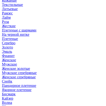
Кожаные
Текстильные
Литьевые
Рамзес
Лайм
Роза
Жесткие
Плетеные с шармами
На черной нитке
Плетеные
Серебро
Золото
Эмаль
Фианит
Женские
Мужские
Женские золотые
Мужские серебряные
Женские серебряные
Снейк
Панцирное плетение
Якорное плетение
Бисмарк
Кайзер
Волна