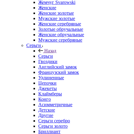
Жемчуг Svarowski
Женские
Женские золотые
Мужские золотые
Женские серебряные
Золотые обручальные
Женские обручальные
Мужские серебряные
Серьги
Назад
Серьги
Гвоздики
Английский замок
Французский замок
Удлиненные
Цепочки
Джекеты
Клаймберы
Конго
Асимметричные
Детские
Другие
Серьги серебро
Серьги золото
Бриллиант