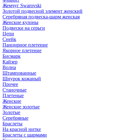
Жемчуг Swarovski
Золотой подвесной элемент женcкий
Серебряная подвеска-шарм женская
Женские кулоны
Подвески на серьги
Цепи
Снейк
Панцирное плетение
Якорное плетение
Бисмарк
Кайзер
Волна
Штампованные
Шнурок кожаный
Прочее
Станочные
Плетеные
Женские
Женские золотые
Золотые
Серебряные
Браслеты
На красной нитке
Браслеты с шармами