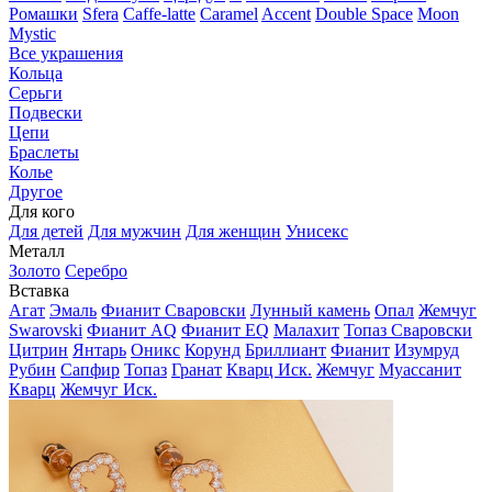
Ромашки
Sfera
Caffe-latte
Caramel
Accent
Double Space
Moon
Mystic
Все украшения
Кольца
Серьги
Подвески
Цепи
Браслеты
Колье
Другое
Для кого
Для детей
Для мужчин
Для женщин
Унисекс
Металл
Золото
Серебро
Вставка
Агат
Эмаль
Фианит Сваровски
Лунный камень
Опал
Жемчуг
Swarovski
Фианит AQ
Фианит EQ
Малахит
Топаз Сваровски
Цитрин
Янтарь
Оникс
Корунд
Бриллиант
Фианит
Изумруд
Рубин
Сапфир
Топаз
Гранат
Кварц Иск.
Жемчуг
Муассанит
Кварц
Жемчуг Иск.