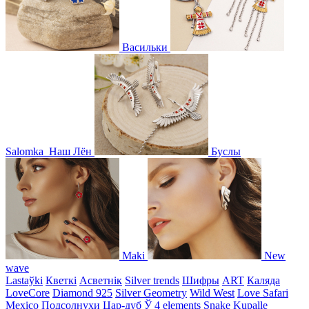
Васильки
Salomka
Наш Лён
Буслы
Maki
New
wave
Lastaўki
Кветкі
Асветнiк
Silver trends
Шифры
ART
Каляда
LoveCore
Diamond 925
Silver Geometry
Wild West
Love Safari
Mexico
Подсолнухи
Цар-дуб
Ў
4 elements
Snake
Kupalle