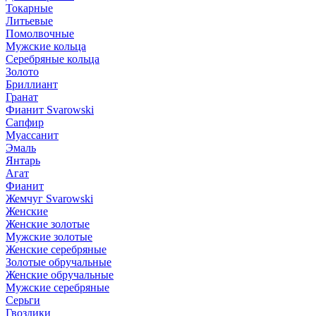
Токарные
Литьевые
Помолвочные
Мужские кольца
Серебряные кольца
Золото
Бриллиант
Гранат
Фианит Svarowski
Сапфир
Муассанит
Эмаль
Янтарь
Агат
Фианит
Жемчуг Svarowski
Женские
Женские золотые
Мужские золотые
Женские серебряные
Золотые обручальные
Женские обручальные
Мужские серебряные
Серьги
Гвоздики