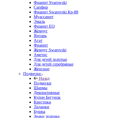
Фианит Svarowski
Сапфир
Фианит Swarovski Кр-88
Муассанит
Эмаль
Фианит EQ
Жемчуг
Янтарь
Агат
Фианит
Жемчуг Swarovski
Аметис
Для детей золотые
Для детей серебряные
Женские
Подвески
Назад
Подвески
Шармы
Декоративные
Кулон Бегунок
Крестики
Ладанки
Буквы
Знаки зодиака