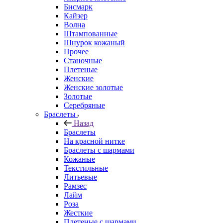
Бисмарк
Кайзер
Волна
Штампованные
Шнурок кожаный
Прочее
Станочные
Плетеные
Женские
Женские золотые
Золотые
Серебряные
Браслеты
Назад
Браслеты
На красной нитке
Браслеты с шармами
Кожаные
Текстильные
Литьевые
Рамзес
Лайм
Роза
Жесткие
Плетеные с шармами