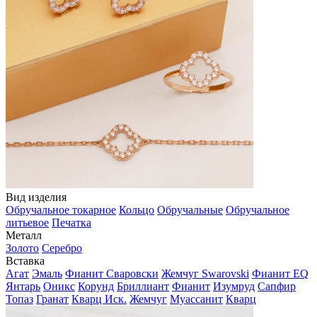
Вид изделия
Обручальное токарное
Кольцо
Обручальные
Обручальное
литьевое
Печатка
Металл
Золото
Серебро
Вставка
Агат
Эмаль
Фианит Сваровски
Жемчуг Swarovski
Фианит EQ
Янтарь
Оникс
Корунд
Бриллиант
Фианит
Изумруд
Сапфир
Топаз
Гранат
Кварц Иск.
Жемчуг
Муассанит
Кварц