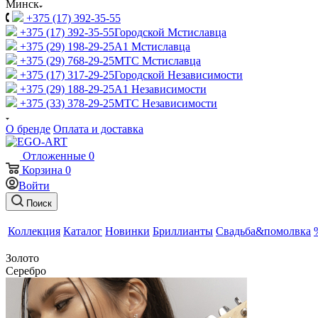
Минск
+375 (17) 392-35-55
+375 (17) 392-35-55
Городской Мстиславца
+375 (29) 198-29-25
A1 Мстиславца
+375 (29) 768-29-25
МТС Мстиславца
+375 (17) 317-29-25
Городской Независимости
+375 (29) 188-29-25
A1 Независимости
+375 (33) 378-29-25
МТС Независимости
О бренде
Оплата и доставка
Отложенные
0
Корзина
0
Войти
Поиск
Коллекция
Каталог
Новинки
Бриллианты
Свадьба&помолвка
Золото
Серебро