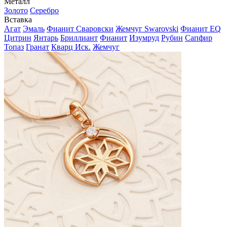
Металл
Золото
Серебро
Вставка
Агат
Эмаль
Фианит Сваровски
Жемчуг Swarovski
Фианит EQ
Цитрин
Янтарь
Бриллиант
Фианит
Изумруд
Рубин
Сапфир
Топаз
Гранат
Кварц Иск.
Жемчуг