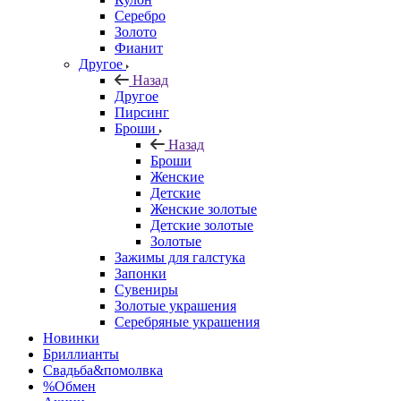
Серебро
Золото
Фианит
Другое
Назад
Другое
Пирсинг
Броши
Назад
Броши
Женские
Детские
Женские золотые
Детские золотые
Золотые
Зажимы для галстука
Запонки
Сувениры
Золотые украшения
Серебряные украшения
Новинки
Бриллианты
Свадьба&помолвка
%Обмен