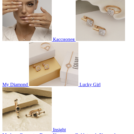
Кассиопея
My Diamond
Lucky Girl
Insight