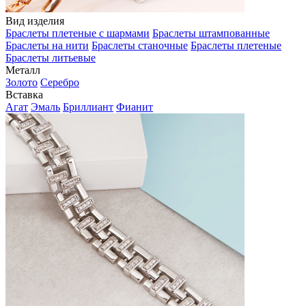
Вид изделия
Браслеты плетеные с шармами
Браслеты штампованные
Браслеты на нити
Браслеты станочные
Браслеты плетеные
Браслеты литьевые
Металл
Золото
Серебро
Вставка
Агат
Эмаль
Бриллиант
Фианит