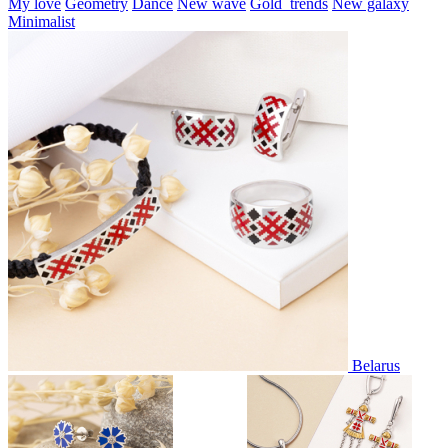
My love
Geometry
Dance
New wave
Gold_trends
New galaxy
Minimalist
Belarus