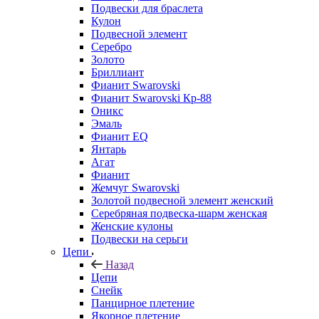
Подвески для браслета
Кулон
Подвесной элемент
Серебро
Золото
Бриллиант
Фианит Swarovski
Фианит Swarovski Кр-88
Оникс
Эмаль
Фианит EQ
Янтарь
Агат
Фианит
Жемчуг Swarovski
Золотой подвесной элемент женcкий
Серебряная подвеска-шарм женская
Женские кулоны
Подвески на серьги
Цепи
Назад
Цепи
Снейк
Панцирное плетение
Якорное плетение