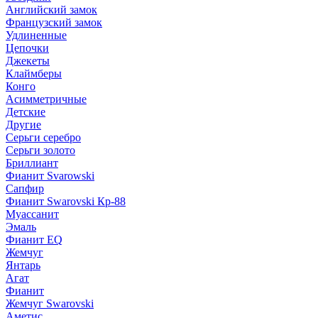
Английский замок
Французский замок
Удлиненные
Цепочки
Джекеты
Клаймберы
Конго
Асимметричные
Детские
Другие
Серьги серебро
Серьги золото
Бриллиант
Фианит Svarowski
Сапфир
Фианит Swarovski Кр-88
Муассанит
Эмаль
Фианит EQ
Жемчуг
Янтарь
Агат
Фианит
Жемчуг Swarovski
Аметис