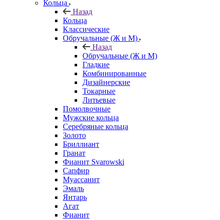
Кольца
Назад
Кольца
Классические
Обручальные (Ж и М)
Назад
Обручальные (Ж и М)
Гладкие
Комбинированные
Дизайнерские
Токарные
Литьевые
Помолвочные
Мужские кольца
Серебряные кольца
Золото
Бриллиант
Гранат
Фианит Svarowski
Сапфир
Муассанит
Эмаль
Янтарь
Агат
Фианит