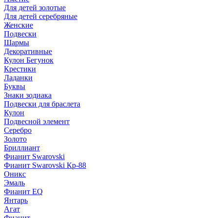
Для детей золотые
Для детей серебряные
Женские
Подвески
Шармы
Декоративные
Кулон Бегунок
Крестики
Ладанки
Буквы
Знаки зодиака
Подвески для браслета
Кулон
Подвесной элемент
Серебро
Золото
Бриллиант
Фианит Swarovski
Фианит Swarovski Кр-88
Оникс
Эмаль
Фианит EQ
Янтарь
Агат
Фианит