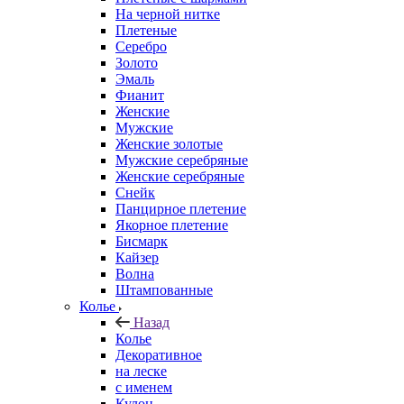
На черной нитке
Плетеные
Серебро
Золото
Эмаль
Фианит
Женские
Мужские
Женские золотые
Мужские серебряные
Женские серебряные
Снейк
Панцирное плетение
Якорное плетение
Бисмарк
Кайзер
Волна
Штампованные
Колье
Назад
Колье
Декоративное
на леске
с именем
Кулон