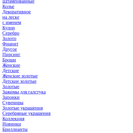
Штампованные
Колье
Декоративное
на леске
с именем
Кулон
Серебро
Золото
Фианит
Другое
Пирсинг
Броши
Женские
Детские
Женские золотые
Детские золотые
Золотые
Зажимы для галстука
Запонки
Сувениры
Золотые украшения
Серебряные украшения
Коллекция
Новинки
Бриллианты