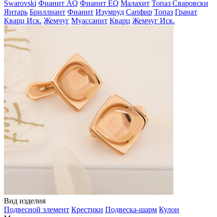
Swarovski
Фианит AQ
Фианит EQ
Малахит
Топаз Сваровски
Янтарь
Бриллиант
Фианит
Изумруд
Сапфир
Топаз
Гранат
Кварц Иск.
Жемчуг
Муассанит
Кварц
Жемчуг Иск.
Вид изделия
Подвесной элемент
Крестики
Подвеска-шарм
Кулон