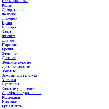
Штампованные
Колье
Декоративное
на леске
с именем
Кулон
Серебро
Золото
Фианит
Другое
Пирсинг
Броши
Женские
Детские
Женские золотые
Детские золотые
Золотые
Зажимы для галстука
Запонки
Сувениры
Золотые украшения
Серебряные украшения
Коллекция
Новинки
Бриллианты