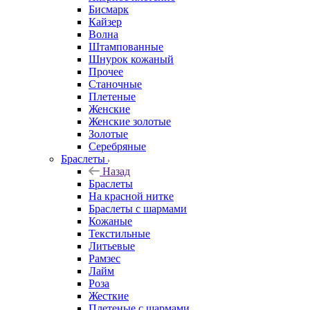
Бисмарк
Кайзер
Волна
Штампованные
Шнурок кожаный
Прочее
Станочные
Плетеные
Женские
Женские золотые
Золотые
Серебряные
Браслеты
Назад
Браслеты
На красной нитке
Браслеты с шармами
Кожаные
Текстильные
Литьевые
Рамзес
Лайм
Роза
Жесткие
Плетеные с шармами