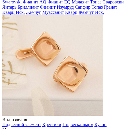
Swarovski
Фианит AQ
Фианит EQ
Малахит
Топаз Сваровски
Янтарь
Бриллиант
Фианит
Изумруд
Сапфир
Топаз
Гранат
Кварц Иск.
Жемчуг
Муассанит
Кварц
Жемчуг Иск.
Вид изделия
Подвесной элемент
Крестики
Подвеска-шарм
Кулон