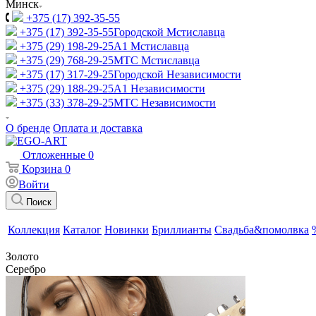
Минск
+375 (17) 392-35-55
+375 (17) 392-35-55
Городской Мстиславца
+375 (29) 198-29-25
A1 Мстиславца
+375 (29) 768-29-25
МТС Мстиславца
+375 (17) 317-29-25
Городской Независимости
+375 (29) 188-29-25
A1 Независимости
+375 (33) 378-29-25
МТС Независимости
О бренде
Оплата и доставка
Отложенные
0
Корзина
0
Войти
Поиск
Коллекция
Каталог
Новинки
Бриллианты
Свадьба&помолвка
Золото
Серебро