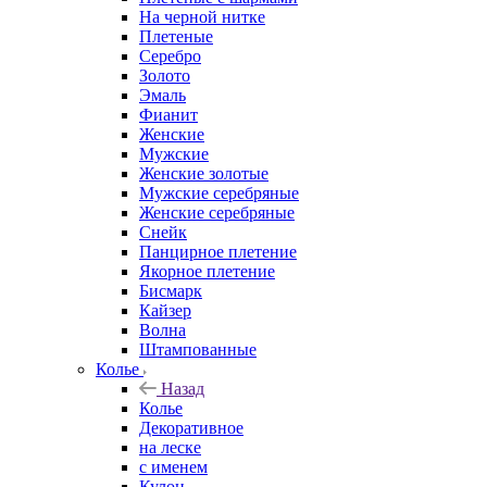
На черной нитке
Плетеные
Серебро
Золото
Эмаль
Фианит
Женские
Мужские
Женские золотые
Мужские серебряные
Женские серебряные
Снейк
Панцирное плетение
Якорное плетение
Бисмарк
Кайзер
Волна
Штампованные
Колье
Назад
Колье
Декоративное
на леске
с именем
Кулон