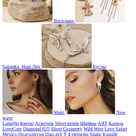
Васильки
Salomka
Наш Лён
Буслы
Maki
New
wave
Lastaўki
Кветкі
Асветнiк
Silver trends
Шифры
ART
Каляда
LoveCore
Diamond 925
Silver Geometry
Wild West
Love Safari
Mexico
Подсолнухи
Цар-дуб
Ў
4 elements
Snake
Kupalle