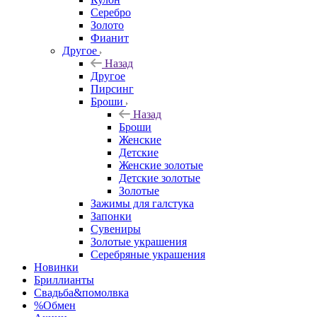
Серебро
Золото
Фианит
Другое
Назад
Другое
Пирсинг
Броши
Назад
Броши
Женские
Детские
Женские золотые
Детские золотые
Золотые
Зажимы для галстука
Запонки
Сувениры
Золотые украшения
Серебряные украшения
Новинки
Бриллианты
Свадьба&помолвка
%Обмен