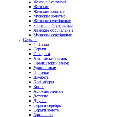
Жемчуг Svarowski
Женские
Женские золотые
Мужские золотые
Женские серебряные
Золотые обручальные
Женские обручальные
Мужские серебряные
Серьги
Назад
Серьги
Гвоздики
Английский замок
Французский замок
Удлиненные
Цепочки
Джекеты
Клаймберы
Конго
Асимметричные
Детские
Другие
Серьги серебро
Серьги золото
Бриллиант