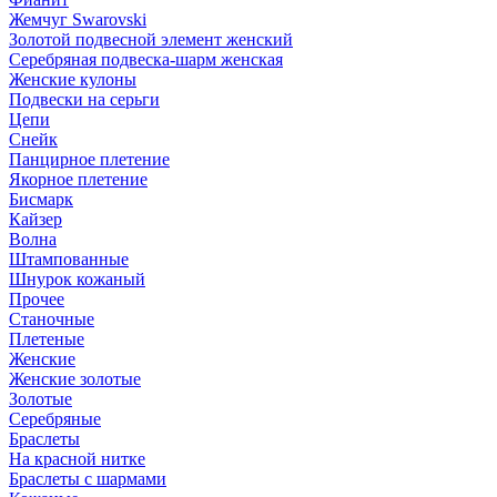
Жемчуг Swarovski
Золотой подвесной элемент женcкий
Серебряная подвеска-шарм женская
Женские кулоны
Подвески на серьги
Цепи
Снейк
Панцирное плетение
Якорное плетение
Бисмарк
Кайзер
Волна
Штампованные
Шнурок кожаный
Прочее
Станочные
Плетеные
Женские
Женские золотые
Золотые
Серебряные
Браслеты
На красной нитке
Браслеты с шармами