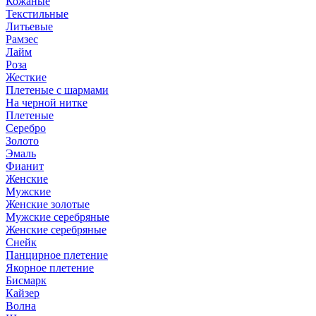
Кожаные
Текстильные
Литьевые
Рамзес
Лайм
Роза
Жесткие
Плетеные с шармами
На черной нитке
Плетеные
Серебро
Золото
Эмаль
Фианит
Женские
Мужские
Женские золотые
Мужские серебряные
Женские серебряные
Снейк
Панцирное плетение
Якорное плетение
Бисмарк
Кайзер
Волна