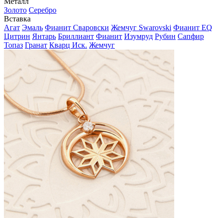
Металл
Золото
Серебро
Вставка
Агат
Эмаль
Фианит Сваровски
Жемчуг Swarovski
Фианит EQ
Цитрин
Янтарь
Бриллиант
Фианит
Изумруд
Рубин
Сапфир
Топаз
Гранат
Кварц Иск.
Жемчуг