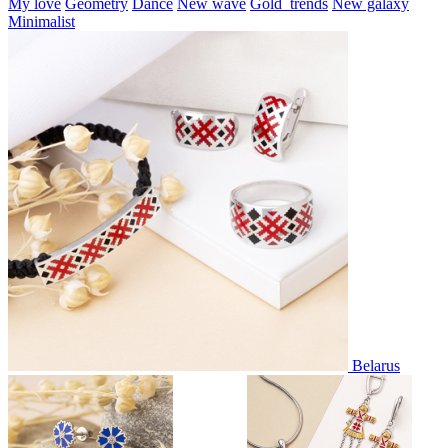
My love
Geometry
Dance
New wave
Gold_trends
New galaxy
Minimalist
Belarus