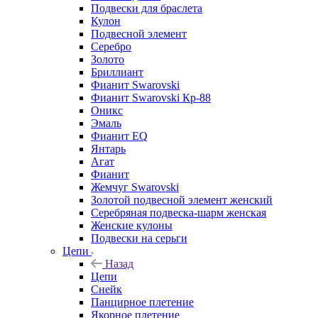
Подвески для браслета
Кулон
Подвесной элемент
Серебро
Золото
Бриллиант
Фианит Swarovski
Фианит Swarovski Кр-88
Оникс
Эмаль
Фианит EQ
Янтарь
Агат
Фианит
Жемчуг Swarovski
Золотой подвесной элемент женcкий
Серебряная подвеска-шарм женская
Женские кулоны
Подвески на серьги
Цепи
Назад
Цепи
Снейк
Панцирное плетение
Якорное плетение