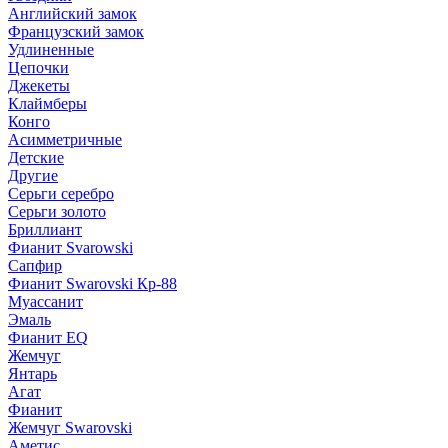
Английский замок
Французский замок
Удлиненные
Цепочки
Джекеты
Клаймберы
Конго
Асимметричные
Детские
Другие
Серьги серебро
Серьги золото
Бриллиант
Фианит Svarowski
Сапфир
Фианит Swarovski Кр-88
Муассанит
Эмаль
Фианит EQ
Жемчуг
Янтарь
Агат
Фианит
Жемчуг Swarovski
Аметис