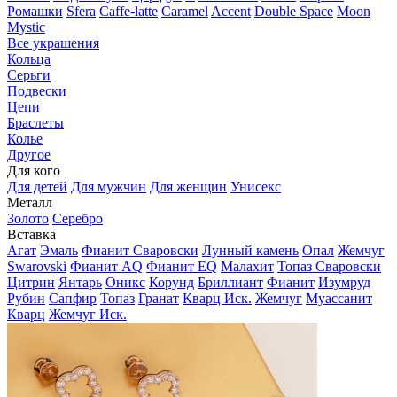
Ромашки
Sfera
Caffe-latte
Caramel
Accent
Double Space
Moon
Mystic
Все украшения
Кольца
Серьги
Подвески
Цепи
Браслеты
Колье
Другое
Для кого
Для детей
Для мужчин
Для женщин
Унисекс
Металл
Золото
Серебро
Вставка
Агат
Эмаль
Фианит Сваровски
Лунный камень
Опал
Жемчуг
Swarovski
Фианит AQ
Фианит EQ
Малахит
Топаз Сваровски
Цитрин
Янтарь
Оникс
Корунд
Бриллиант
Фианит
Изумруд
Рубин
Сапфир
Топаз
Гранат
Кварц Иск.
Жемчуг
Муассанит
Кварц
Жемчуг Иск.