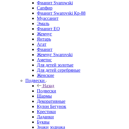
Фианит Svarowski
Сапфир
Фианит Swarovski Кр-88
Муассанит
Эмаль
Фианит EQ
Жемчуг
Янтарь
Агат
Фианит
Жемчуг Swarovski
Аметис
Для детей золотые
Для детей серебряные
Женские
Подвески
Назад
Подвески
Шармы
Декоративные
Кулон Бегунок
Крестики
Ладанки
Буквы
Знаки зодиака