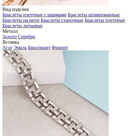
Вид изделия
Браслеты плетеные с шармами
Браслеты штампованные
Браслеты на нити
Браслеты станочные
Браслеты плетеные
Браслеты литьевые
Металл
Золото
Серебро
Вставка
Агат
Эмаль
Бриллиант
Фианит