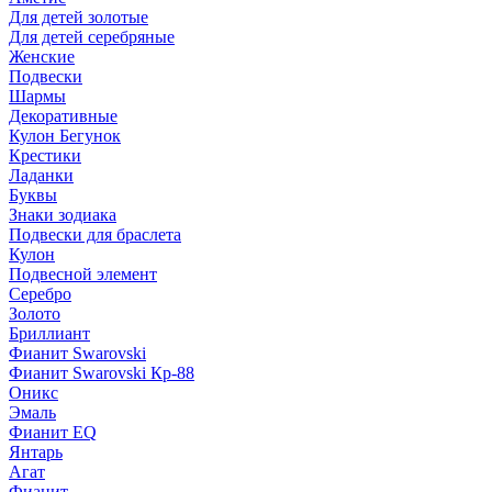
Для детей золотые
Для детей серебряные
Женские
Подвески
Шармы
Декоративные
Кулон Бегунок
Крестики
Ладанки
Буквы
Знаки зодиака
Подвески для браслета
Кулон
Подвесной элемент
Серебро
Золото
Бриллиант
Фианит Swarovski
Фианит Swarovski Кр-88
Оникс
Эмаль
Фианит EQ
Янтарь
Агат
Фианит