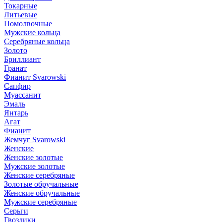
Токарные
Литьевые
Помолвочные
Мужские кольца
Серебряные кольца
Золото
Бриллиант
Гранат
Фианит Svarowski
Сапфир
Муассанит
Эмаль
Янтарь
Агат
Фианит
Жемчуг Svarowski
Женские
Женские золотые
Мужские золотые
Женские серебряные
Золотые обручальные
Женские обручальные
Мужские серебряные
Серьги
Гвоздики