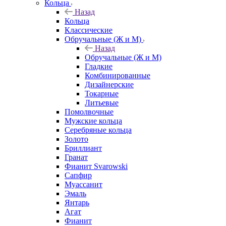
Кольца
Назад
Кольца
Классические
Обручальные (Ж и М)
Назад
Обручальные (Ж и М)
Гладкие
Комбинированные
Дизайнерские
Токарные
Литьевые
Помолвочные
Мужские кольца
Серебряные кольца
Золото
Бриллиант
Гранат
Фианит Svarowski
Сапфир
Муассанит
Эмаль
Янтарь
Агат
Фианит