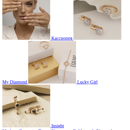
Кассиопея
My Diamond
Lucky Girl
Insight