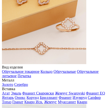
Вид изделия
Обручальное токарное
Кольцо
Обручальные
Обручальное
литьевое
Печатка
Металл
Золото
Серебро
Вставка
Агат
Эмаль
Фианит Сваровски
Жемчуг Swarovski
Фианит EQ
Янтарь
Оникс
Корунд
Бриллиант
Фианит
Изумруд
Сапфир
Топаз
Гранат
Кварц Иск.
Жемчуг
Муассанит
Кварц