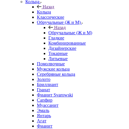
Кольца
Назад
Кольца
Классические
Обручальные (Ж и М)
Назад
Обручальные (Ж и М)
Гладкие
Комбинированные
Дизайнерские
Токарные
Литьевые
Помолвочные
Мужские кольца
Серебряные кольца
Золото
Бриллиант
Гранат
Фианит Svarowski
Сапфир
Муассанит
Эмаль
Янтарь
Агат
Фианит