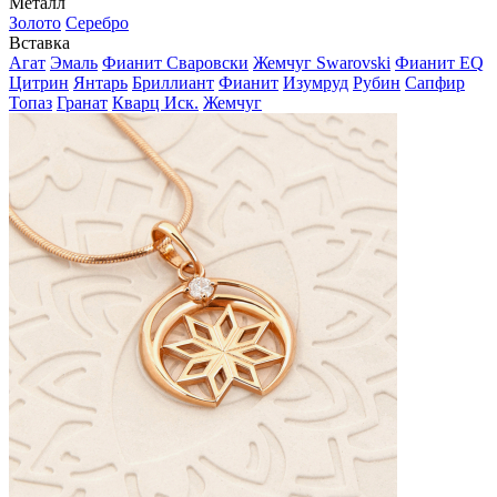
Металл
Золото
Серебро
Вставка
Агат
Эмаль
Фианит Сваровски
Жемчуг Swarovski
Фианит EQ
Цитрин
Янтарь
Бриллиант
Фианит
Изумруд
Рубин
Сапфир
Топаз
Гранат
Кварц Иск.
Жемчуг