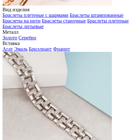
Вид изделия
Браслеты плетеные с шармами
Браслеты штампованные
Браслеты на нити
Браслеты станочные
Браслеты плетеные
Браслеты литьевые
Металл
Золото
Серебро
Вставка
Агат
Эмаль
Бриллиант
Фианит