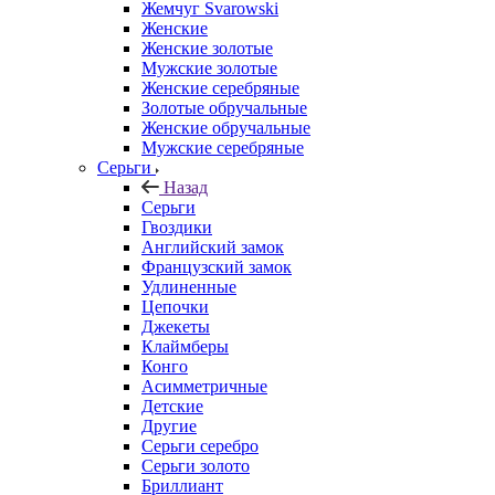
Жемчуг Svarowski
Женские
Женские золотые
Мужские золотые
Женские серебряные
Золотые обручальные
Женские обручальные
Мужские серебряные
Серьги
Назад
Серьги
Гвоздики
Английский замок
Французский замок
Удлиненные
Цепочки
Джекеты
Клаймберы
Конго
Асимметричные
Детские
Другие
Серьги серебро
Серьги золото
Бриллиант