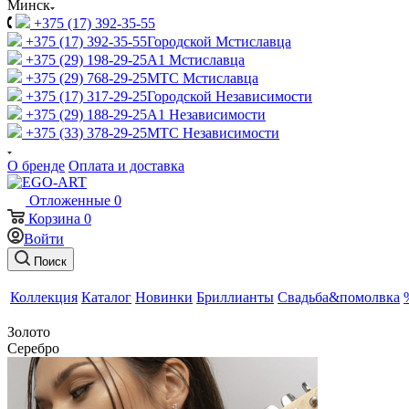
Минск
+375 (17) 392-35-55
+375 (17) 392-35-55
Городской Мстиславца
+375 (29) 198-29-25
A1 Мстиславца
+375 (29) 768-29-25
МТС Мстиславца
+375 (17) 317-29-25
Городской Независимости
+375 (29) 188-29-25
A1 Независимости
+375 (33) 378-29-25
МТС Независимости
О бренде
Оплата и доставка
Отложенные
0
Корзина
0
Войти
Поиск
Коллекция
Каталог
Новинки
Бриллианты
Свадьба&помолвка
Золото
Серебро