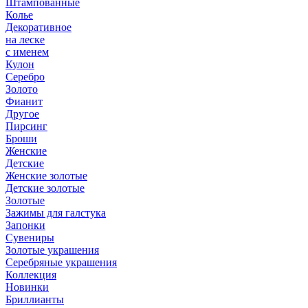
Штампованные
Колье
Декоративное
на леске
с именем
Кулон
Серебро
Золото
Фианит
Другое
Пирсинг
Броши
Женские
Детские
Женские золотые
Детские золотые
Золотые
Зажимы для галстука
Запонки
Сувениры
Золотые украшения
Серебряные украшения
Коллекция
Новинки
Бриллианты