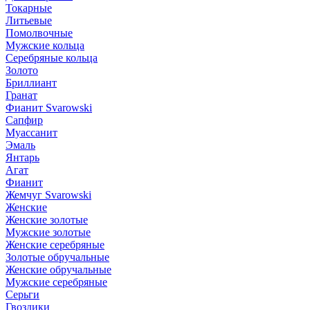
Токарные
Литьевые
Помолвочные
Мужские кольца
Серебряные кольца
Золото
Бриллиант
Гранат
Фианит Svarowski
Сапфир
Муассанит
Эмаль
Янтарь
Агат
Фианит
Жемчуг Svarowski
Женские
Женские золотые
Мужские золотые
Женские серебряные
Золотые обручальные
Женские обручальные
Мужские серебряные
Серьги
Гвоздики