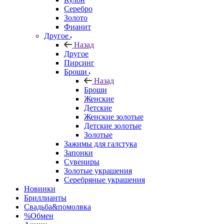
Серебро
Золото
Фианит
Другое
Назад
Другое
Пирсинг
Броши
Назад
Броши
Женские
Детские
Женские золотые
Детские золотые
Золотые
Зажимы для галстука
Запонки
Сувениры
Золотые украшения
Серебряные украшения
Новинки
Бриллианты
Свадьба&помолвка
%Обмен