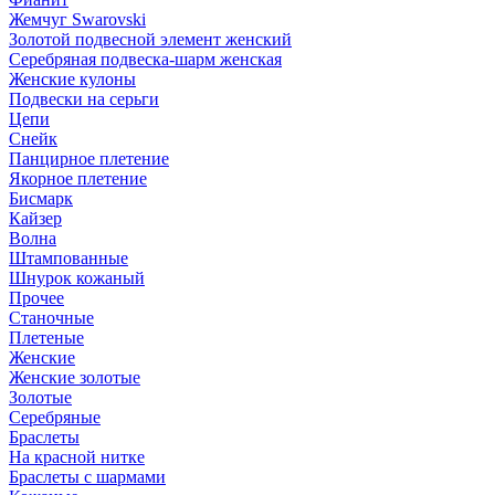
Жемчуг Swarovski
Золотой подвесной элемент женcкий
Серебряная подвеска-шарм женская
Женские кулоны
Подвески на серьги
Цепи
Снейк
Панцирное плетение
Якорное плетение
Бисмарк
Кайзер
Волна
Штампованные
Шнурок кожаный
Прочее
Станочные
Плетеные
Женские
Женские золотые
Золотые
Серебряные
Браслеты
На красной нитке
Браслеты с шармами