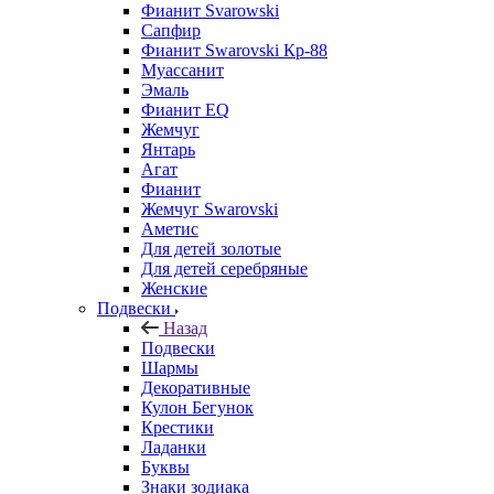
Фианит Svarowski
Сапфир
Фианит Swarovski Кр-88
Муассанит
Эмаль
Фианит EQ
Жемчуг
Янтарь
Агат
Фианит
Жемчуг Swarovski
Аметис
Для детей золотые
Для детей серебряные
Женские
Подвески
Назад
Подвески
Шармы
Декоративные
Кулон Бегунок
Крестики
Ладанки
Буквы
Знаки зодиака