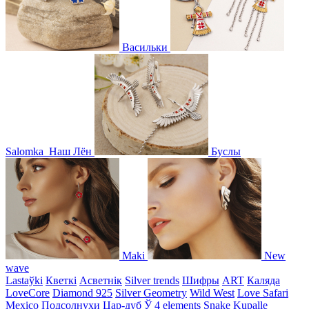
Васильки
Salomka
Наш Лён
Буслы
Maki
New
wave
Lastaўki
Кветкі
Асветнiк
Silver trends
Шифры
ART
Каляда
LoveCore
Diamond 925
Silver Geometry
Wild West
Love Safari
Mexico
Подсолнухи
Цар-дуб
Ў
4 elements
Snake
Kupalle