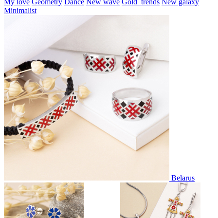
My love
Geometry
Dance
New wave
Gold_trends
New galaxy
Minimalist
Belarus