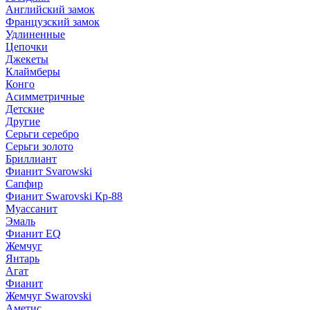
Английский замок
Французский замок
Удлиненные
Цепочки
Джекеты
Клаймберы
Конго
Асимметричные
Детские
Другие
Серьги серебро
Серьги золото
Бриллиант
Фианит Svarowski
Сапфир
Фианит Swarovski Кр-88
Муассанит
Эмаль
Фианит EQ
Жемчуг
Янтарь
Агат
Фианит
Жемчуг Swarovski
Аметис