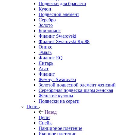
Подвески для браслета
Кулон
Подвесной элемент
Серебро
Золото
Бриллиант
Фианит Swarovski
Фианит Swarovski Кр-88
Оникс
Эмаль
Фианит EQ
Янтарь
Агат
Фианит
Жемчуг Swarovski
Золотой подвесной элемент женcкий
Серебряная подвеска-шарм женская
Женские кулоны
Подвески на серьги
Цепи
Назад
Цепи
Снейк
Панцирное плетение
Якорное плетение