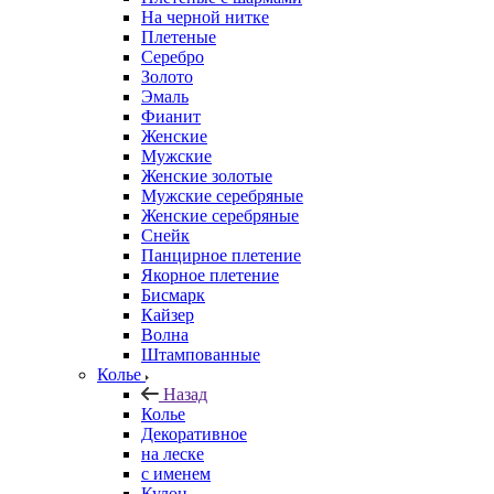
На черной нитке
Плетеные
Серебро
Золото
Эмаль
Фианит
Женские
Мужские
Женские золотые
Мужские серебряные
Женские серебряные
Снейк
Панцирное плетение
Якорное плетение
Бисмарк
Кайзер
Волна
Штампованные
Колье
Назад
Колье
Декоративное
на леске
с именем
Кулон