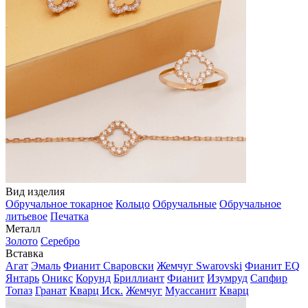
Вид изделия
Обручальное токарное
Кольцо
Обручальные
Обручальное
литьевое
Печатка
Металл
Золото
Серебро
Вставка
Агат
Эмаль
Фианит Сваровски
Жемчуг Swarovski
Фианит EQ
Янтарь
Оникс
Корунд
Бриллиант
Фианит
Изумруд
Сапфир
Топаз
Гранат
Кварц Иск.
Жемчуг
Муассанит
Кварц