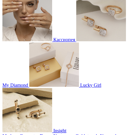
Кассиопея
My Diamond
Lucky Girl
Insight