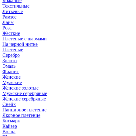
Кожаные
Текстильные
Литьевые
Рамзес
Лайм
Роза
Жесткие
Плетеные с шармами
На черной нитке
Плетеные
Серебро
Золото
Эмаль
Фианит
Женские
Мужские
Женские золотые
Мужские серебряные
Женские серебряные
Снейк
Панцирное плетение
Якорное плетение
Бисмарк
Кайзер
Волна