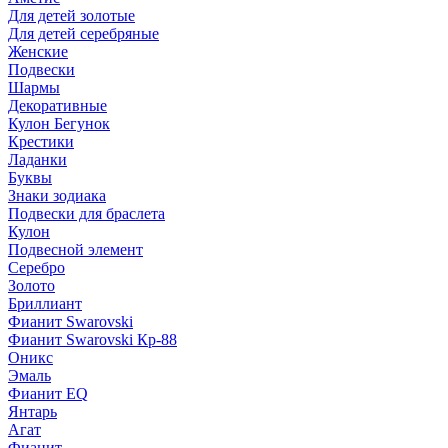
Для детей золотые
Для детей серебряные
Женские
Подвески
Шармы
Декоративные
Кулон Бегунок
Крестики
Ладанки
Буквы
Знаки зодиака
Подвески для браслета
Кулон
Подвесной элемент
Серебро
Золото
Бриллиант
Фианит Swarovski
Фианит Swarovski Кр-88
Оникс
Эмаль
Фианит EQ
Янтарь
Агат
Фианит