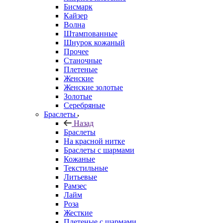
Бисмарк
Кайзер
Волна
Штампованные
Шнурок кожаный
Прочее
Станочные
Плетеные
Женские
Женские золотые
Золотые
Серебряные
Браслеты
Назад
Браслеты
На красной нитке
Браслеты с шармами
Кожаные
Текстильные
Литьевые
Рамзес
Лайм
Роза
Жесткие
Плетеные с шармами