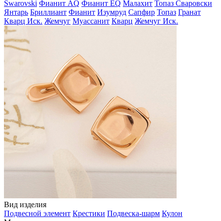
Swarovski
Фианит AQ
Фианит EQ
Малахит
Топаз Сваровски
Янтарь
Бриллиант
Фианит
Изумруд
Сапфир
Топаз
Гранат
Кварц Иск.
Жемчуг
Муассанит
Кварц
Жемчуг Иск.
Вид изделия
Подвесной элемент
Крестики
Подвеска-шарм
Кулон