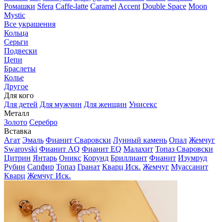
Ромашки
Sfera
Caffe-latte
Caramel
Accent
Double Space
Moon
Mystic
Все украшения
Кольца
Серьги
Подвески
Цепи
Браслеты
Колье
Другое
Для кого
Для детей
Для мужчин
Для женщин
Унисекс
Металл
Золото
Серебро
Вставка
Агат
Эмаль
Фианит Сваровски
Лунный камень
Опал
Жемчуг
Swarovski
Фианит AQ
Фианит EQ
Малахит
Топаз Сваровски
Цитрин
Янтарь
Оникс
Корунд
Бриллиант
Фианит
Изумруд
Рубин
Сапфир
Топаз
Гранат
Кварц Иск.
Жемчуг
Муассанит
Кварц
Жемчуг Иск.