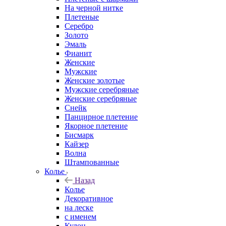
На черной нитке
Плетеные
Серебро
Золото
Эмаль
Фианит
Женские
Мужские
Женские золотые
Мужские серебряные
Женские серебряные
Снейк
Панцирное плетение
Якорное плетение
Бисмарк
Кайзер
Волна
Штампованные
Колье
Назад
Колье
Декоративное
на леске
с именем
Кулон