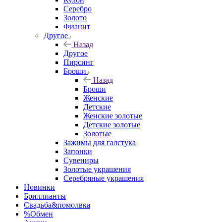
Серебро
Золото
Фианит
Другое
Назад
Другое
Пирсинг
Броши
Назад
Броши
Женские
Детские
Женские золотые
Детские золотые
Золотые
Зажимы для галстука
Запонки
Сувениры
Золотые украшения
Серебряные украшения
Новинки
Бриллианты
Свадьба&помолвка
%Обмен