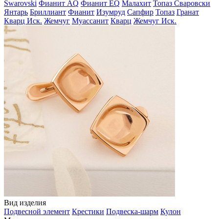
Swarovski
Фианит AQ
Фианит EQ
Малахит
Топаз Сваровски
Янтарь
Бриллиант
Фианит
Изумруд
Сапфир
Топаз
Гранат
Кварц Иск.
Жемчуг
Муассанит
Кварц
Жемчуг Иск.
Вид изделия
Подвесной элемент
Крестики
Подвеска-шарм
Кулон