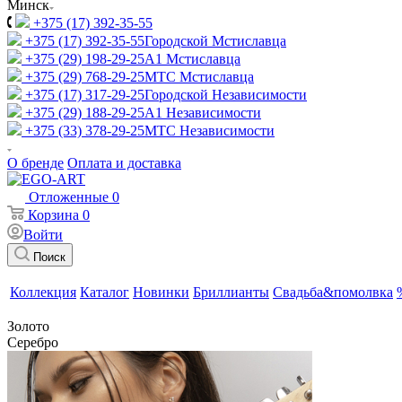
Минск
+375 (17) 392-35-55
+375 (17) 392-35-55
Городской Мстиславца
+375 (29) 198-29-25
A1 Мстиславца
+375 (29) 768-29-25
МТС Мстиславца
+375 (17) 317-29-25
Городской Независимости
+375 (29) 188-29-25
A1 Независимости
+375 (33) 378-29-25
МТС Независимости
О бренде
Оплата и доставка
Отложенные
0
Корзина
0
Войти
Поиск
Коллекция
Каталог
Новинки
Бриллианты
Свадьба&помолвка
Золото
Серебро