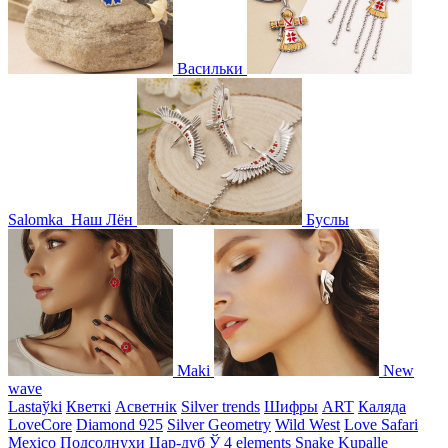
Васильки
Salomka
Наш Лён
Буслы
Maki
New
wave
Lastaўki
Кветкі
Асветнiк
Silver trends
Шифры
ART
Каляда
LoveCore
Diamond 925
Silver Geometry
Wild West
Love Safari
Mexico
Подсолнухи
Цар-дуб
Ў
4 elements
Snake
Kupalle