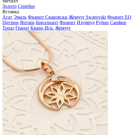
Металл
Золото
Серебро
Вставка
Агат
Эмаль
Фианит Сваровски
Жемчуг Swarovski
Фианит EQ
Цитрин
Янтарь
Бриллиант
Фианит
Изумруд
Рубин
Сапфир
Топаз
Гранат
Кварц Иск.
Жемчуг