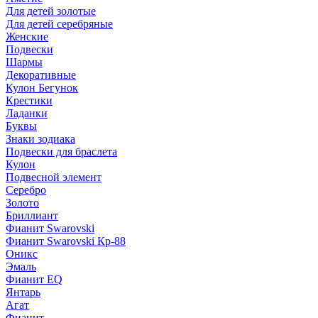
Для детей золотые
Для детей серебряные
Женские
Подвески
Шармы
Декоративные
Кулон Бегунок
Крестики
Ладанки
Буквы
Знаки зодиака
Подвески для браслета
Кулон
Подвесной элемент
Серебро
Золото
Бриллиант
Фианит Swarovski
Фианит Swarovski Кр-88
Оникс
Эмаль
Фианит EQ
Янтарь
Агат
Фианит