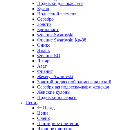
Подвески для браслета
Кулон
Подвесной элемент
Серебро
Золото
Бриллиант
Фианит Swarovski
Фианит Swarovski Кр-88
Оникс
Эмаль
Фианит EQ
Янтарь
Агат
Фианит
Жемчуг Swarovski
Золотой подвесной элемент женcкий
Серебряная подвеска-шарм женская
Женские кулоны
Подвески на серьги
Цепи
Назад
Цепи
Снейк
Панцирное плетение
Якорное плетение