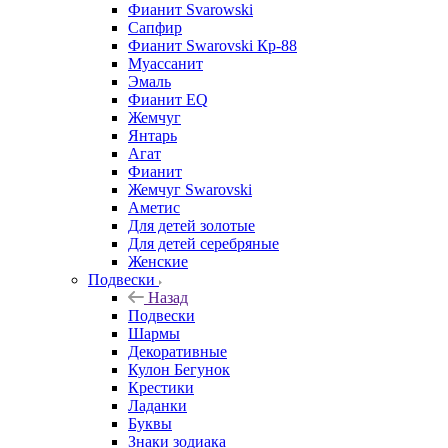
Фианит Svarowski
Сапфир
Фианит Swarovski Кр-88
Муассанит
Эмаль
Фианит EQ
Жемчуг
Янтарь
Агат
Фианит
Жемчуг Swarovski
Аметис
Для детей золотые
Для детей серебряные
Женские
Подвески
Назад
Подвески
Шармы
Декоративные
Кулон Бегунок
Крестики
Ладанки
Буквы
Знаки зодиака