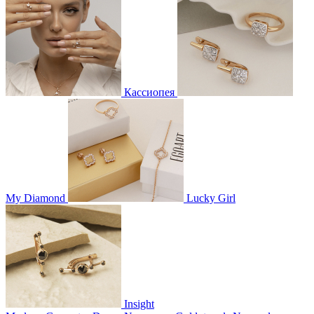
Кассиопея
My Diamond
Lucky Girl
Insight