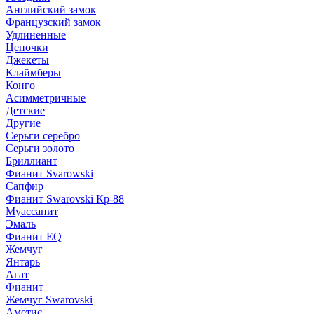
Английский замок
Французский замок
Удлиненные
Цепочки
Джекеты
Клаймберы
Конго
Асимметричные
Детские
Другие
Серьги серебро
Серьги золото
Бриллиант
Фианит Svarowski
Сапфир
Фианит Swarovski Кр-88
Муассанит
Эмаль
Фианит EQ
Жемчуг
Янтарь
Агат
Фианит
Жемчуг Swarovski
Аметис