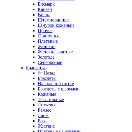
Бисмарк
Кайзер
Волна
Штампованные
Шнурок кожаный
Прочее
Станочные
Плетеные
Женские
Женские золотые
Золотые
Серебряные
Браслеты
Назад
Браслеты
На красной нитке
Браслеты с шармами
Кожаные
Текстильные
Литьевые
Рамзес
Лайм
Роза
Жесткие
Плетеные с шармами