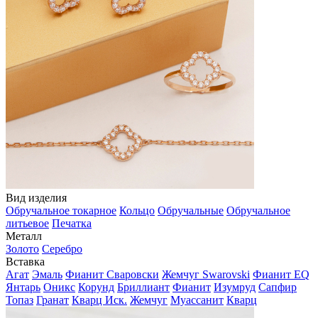
Вид изделия
Обручальное токарное
Кольцо
Обручальные
Обручальное
литьевое
Печатка
Металл
Золото
Серебро
Вставка
Агат
Эмаль
Фианит Сваровски
Жемчуг Swarovski
Фианит EQ
Янтарь
Оникс
Корунд
Бриллиант
Фианит
Изумруд
Сапфир
Топаз
Гранат
Кварц Иск.
Жемчуг
Муассанит
Кварц