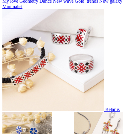
My love
Geometry
Dance
New wave
Gold_trends
New galaxy
Minimalist
Belarus