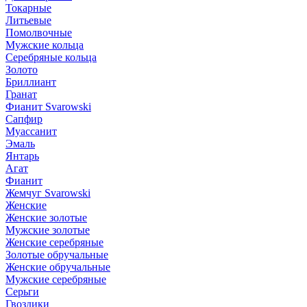
Токарные
Литьевые
Помолвочные
Мужские кольца
Серебряные кольца
Золото
Бриллиант
Гранат
Фианит Svarowski
Сапфир
Муассанит
Эмаль
Янтарь
Агат
Фианит
Жемчуг Svarowski
Женские
Женские золотые
Мужские золотые
Женские серебряные
Золотые обручальные
Женские обручальные
Мужские серебряные
Серьги
Гвоздики