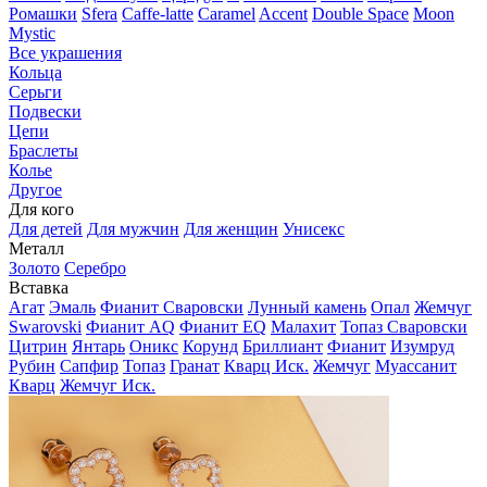
Ромашки
Sfera
Caffe-latte
Caramel
Accent
Double Space
Moon
Mystic
Все украшения
Кольца
Серьги
Подвески
Цепи
Браслеты
Колье
Другое
Для кого
Для детей
Для мужчин
Для женщин
Унисекс
Металл
Золото
Серебро
Вставка
Агат
Эмаль
Фианит Сваровски
Лунный камень
Опал
Жемчуг
Swarovski
Фианит AQ
Фианит EQ
Малахит
Топаз Сваровски
Цитрин
Янтарь
Оникс
Корунд
Бриллиант
Фианит
Изумруд
Рубин
Сапфир
Топаз
Гранат
Кварц Иск.
Жемчуг
Муассанит
Кварц
Жемчуг Иск.