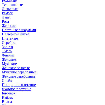
Кожаные
Текстильные
Литьевые
Рамзес
Лайм
Роза
Жесткие
Плетеные с шармами
На черной нитке
Плетеные
Серебро
Золото
Эмаль
Фианит
Женские
Мужские
Женские золотые
Мужские серебряные
Женские серебряные
Снейк
Панцирное плетение
Якорное плетение
Бисмарк
Кайзер
Волна