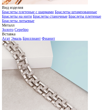
Вид изделия
Браслеты плетеные с шармами
Браслеты штампованные
Браслеты на нити
Браслеты станочные
Браслеты плетеные
Браслеты литьевые
Металл
Золото
Серебро
Вставка
Агат
Эмаль
Бриллиант
Фианит