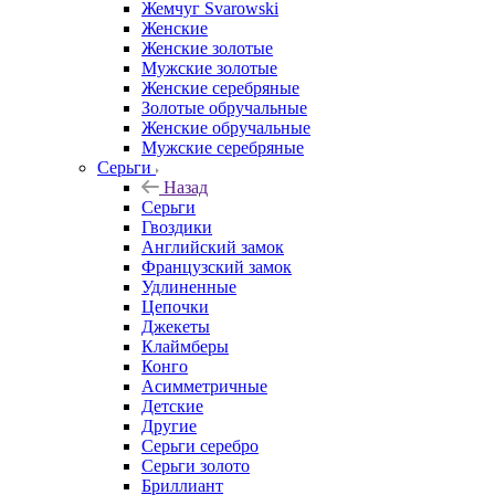
Жемчуг Svarowski
Женские
Женские золотые
Мужские золотые
Женские серебряные
Золотые обручальные
Женские обручальные
Мужские серебряные
Серьги
Назад
Серьги
Гвоздики
Английский замок
Французский замок
Удлиненные
Цепочки
Джекеты
Клаймберы
Конго
Асимметричные
Детские
Другие
Серьги серебро
Серьги золото
Бриллиант