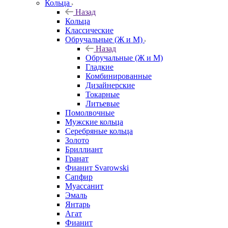
Кольца
Назад
Кольца
Классические
Обручальные (Ж и М)
Назад
Обручальные (Ж и М)
Гладкие
Комбинированные
Дизайнерские
Токарные
Литьевые
Помолвочные
Мужские кольца
Серебряные кольца
Золото
Бриллиант
Гранат
Фианит Svarowski
Сапфир
Муассанит
Эмаль
Янтарь
Агат
Фианит