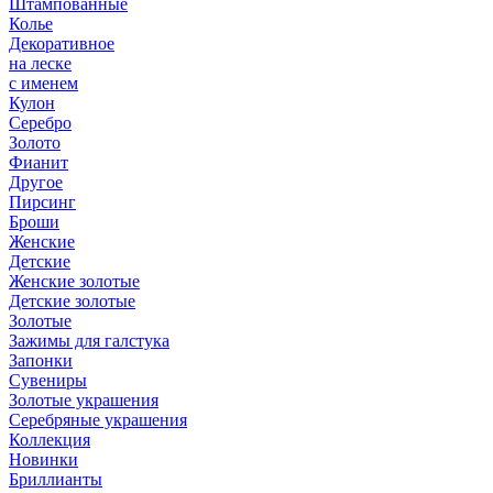
Штампованные
Колье
Декоративное
на леске
с именем
Кулон
Серебро
Золото
Фианит
Другое
Пирсинг
Броши
Женские
Детские
Женские золотые
Детские золотые
Золотые
Зажимы для галстука
Запонки
Сувениры
Золотые украшения
Серебряные украшения
Коллекция
Новинки
Бриллианты