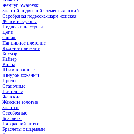
Жемчуг Swarovski
Золотой подвесной элемент женcкий
Серебряная подвеска-шарм женская
Женские кулоны
Подвески на серьги
Цепи
Снейк
Панцирное плетение
Якорное плетение
Бисмарк
Кайзер
Волна
Штампованные
Шнурок кожаный
Прочее
Станочные
Плетеные
Женские
Женские золотые
Золотые
Серебряные
Браслеты
На красной нитке
Браслеты с шармами