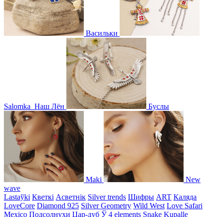
Васильки
Salomka
Наш Лён
Буслы
Maki
New
wave
Lastaўki
Кветкі
Асветнiк
Silver trends
Шифры
ART
Каляда
LoveCore
Diamond 925
Silver Geometry
Wild West
Love Safari
Mexico
Подсолнухи
Цар-дуб
Ў
4 elements
Snake
Kupalle