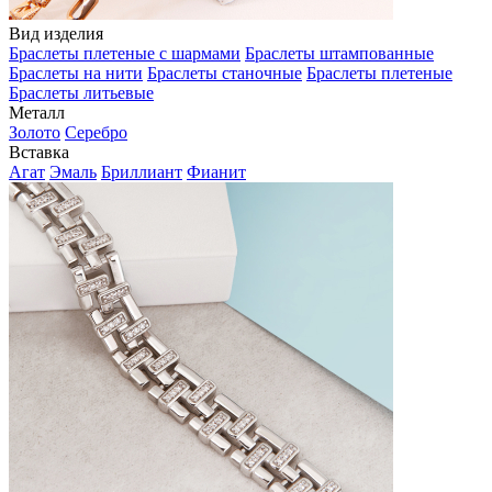
Вид изделия
Браслеты плетеные с шармами
Браслеты штампованные
Браслеты на нити
Браслеты станочные
Браслеты плетеные
Браслеты литьевые
Металл
Золото
Серебро
Вставка
Агат
Эмаль
Бриллиант
Фианит