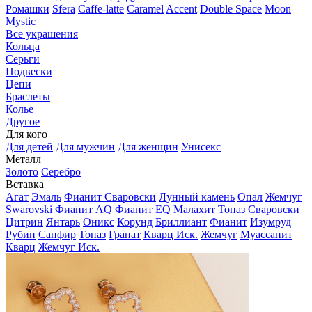
Ромашки
Sfera
Caffe-latte
Caramel
Accent
Double Space
Moon
Mystic
Все украшения
Кольца
Серьги
Подвески
Цепи
Браслеты
Колье
Другое
Для кого
Для детей
Для мужчин
Для женщин
Унисекс
Металл
Золото
Серебро
Вставка
Агат
Эмаль
Фианит Сваровски
Лунный камень
Опал
Жемчуг
Swarovski
Фианит AQ
Фианит EQ
Малахит
Топаз Сваровски
Цитрин
Янтарь
Оникс
Корунд
Бриллиант
Фианит
Изумруд
Рубин
Сапфир
Топаз
Гранат
Кварц Иск.
Жемчуг
Муассанит
Кварц
Жемчуг Иск.