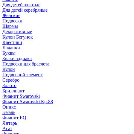
Для детей золотые
Для детей серебряные
Женские
Подвески
Шармы
Декоративные
Кулон Бегунок
Крестики
Ладанки
Буквы
Знаки зодиака
Подвески для браслета
Кулон
Подвесной элемент
Серебро
Золото
Бриллиант
Фианит Swarovski
Фианит Swarovski Кр-88
Оникс
Эмаль
Фианит EQ
Янтарь
Агат
Фианит