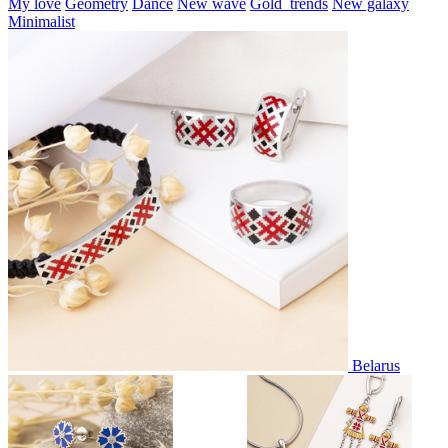
My love
Geometry
Dance
New wave
Gold_trends
New galaxy
Minimalist
Belarus