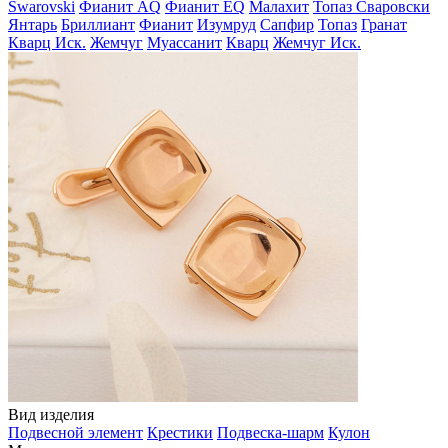
Swarovski
Фианит AQ
Фианит EQ
Малахит
Топаз Сваровски
Янтарь
Бриллиант
Фианит
Изумруд
Сапфир
Топаз
Гранат
Кварц Иск.
Жемчуг
Муассанит
Кварц
Жемчуг Иск.
Вид изделия
Подвесной элемент
Крестики
Подвеска-шарм
Кулон