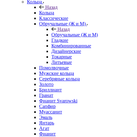
Кольца
Назад
Кольца
Классические
Обручальные (Ж и М)
Назад
Обручальные (Ж и М)
Гладкие
Комбинированные
Дизайнерские
Токарные
Литьевые
Помолвочные
Мужские кольца
Серебряные кольца
Золото
Бриллиант
Гранат
Фианит Svarowski
Сапфир
Муассанит
Эмаль
Янтарь
Агат
Фианит