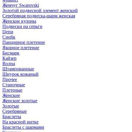
Жемчуг Swarovski
Золотой подвесной элемент женcкий
Серебряная подвеска-шарм женская
Женские кулоны
Подвески на серьги
Цепи
Снейк
Панцирное плетение
Якорное плетение
Бисмарк
Кайзер
Волна
Штампованные
Шнурок кожаный
Прочее
Станочные
Плетеные
Женские
Женские золотые
Золотые
Серебряные
Браслеты
На красной нитке
Браслеты с шармами