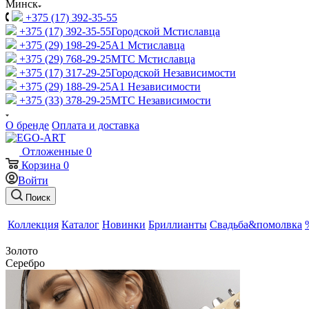
Минск
+375 (17) 392-35-55
+375 (17) 392-35-55
Городской Мстиславца
+375 (29) 198-29-25
A1 Мстиславца
+375 (29) 768-29-25
МТС Мстиславца
+375 (17) 317-29-25
Городской Независимости
+375 (29) 188-29-25
A1 Независимости
+375 (33) 378-29-25
МТС Независимости
О бренде
Оплата и доставка
Отложенные
0
Корзина
0
Войти
Поиск
Коллекция
Каталог
Новинки
Бриллианты
Свадьба&помолвка
Золото
Серебро