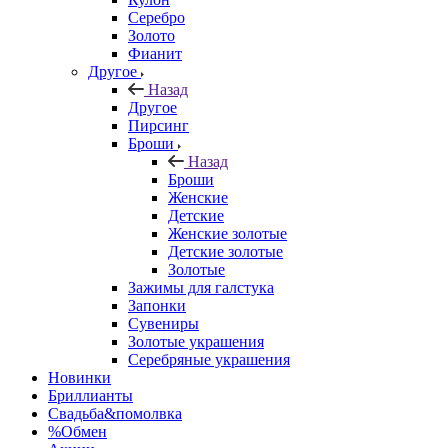
Серебро
Золото
Фианит
Другое
Назад
Другое
Пирсинг
Броши
Назад
Броши
Женские
Детские
Женские золотые
Детские золотые
Золотые
Зажимы для галстука
Запонки
Сувениры
Золотые украшения
Серебряные украшения
Новинки
Бриллианты
Свадьба&помолвка
%Обмен