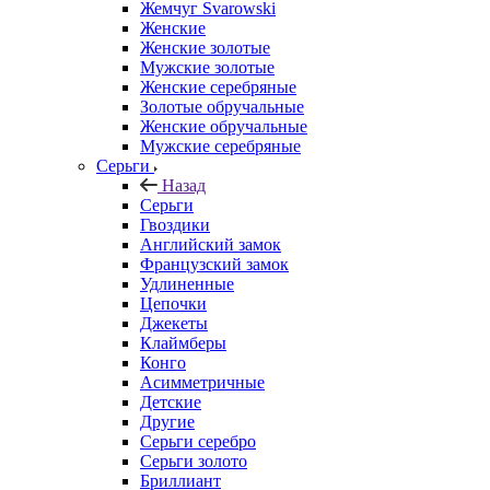
Жемчуг Svarowski
Женские
Женские золотые
Мужские золотые
Женские серебряные
Золотые обручальные
Женские обручальные
Мужские серебряные
Серьги
Назад
Серьги
Гвоздики
Английский замок
Французский замок
Удлиненные
Цепочки
Джекеты
Клаймберы
Конго
Асимметричные
Детские
Другие
Серьги серебро
Серьги золото
Бриллиант