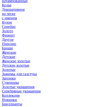
Штампованные
Колье
Декоративное
на леске
с именем
Кулон
Серебро
Золото
Фианит
Другое
Пирсинг
Броши
Женские
Детские
Женские золотые
Детские золотые
Золотые
Зажимы для галстука
Запонки
Сувениры
Золотые украшения
Серебряные украшения
Коллекция
Новинки
Бриллианты