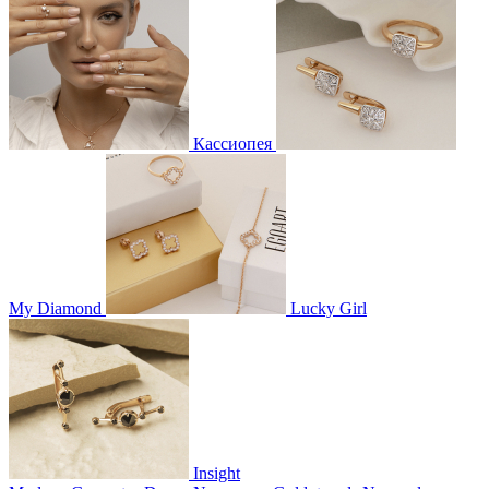
Кассиопея
My Diamond
Lucky Girl
Insight