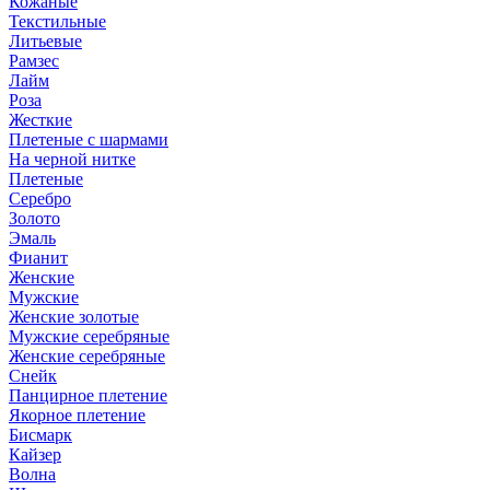
Кожаные
Текстильные
Литьевые
Рамзес
Лайм
Роза
Жесткие
Плетеные с шармами
На черной нитке
Плетеные
Серебро
Золото
Эмаль
Фианит
Женские
Мужские
Женские золотые
Мужские серебряные
Женские серебряные
Снейк
Панцирное плетение
Якорное плетение
Бисмарк
Кайзер
Волна