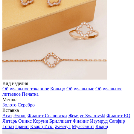
Вид изделия
Обручальное токарное
Кольцо
Обручальные
Обручальное
литьевое
Печатка
Металл
Золото
Серебро
Вставка
Агат
Эмаль
Фианит Сваровски
Жемчуг Swarovski
Фианит EQ
Янтарь
Оникс
Корунд
Бриллиант
Фианит
Изумруд
Сапфир
Топаз
Гранат
Кварц Иск.
Жемчуг
Муассанит
Кварц