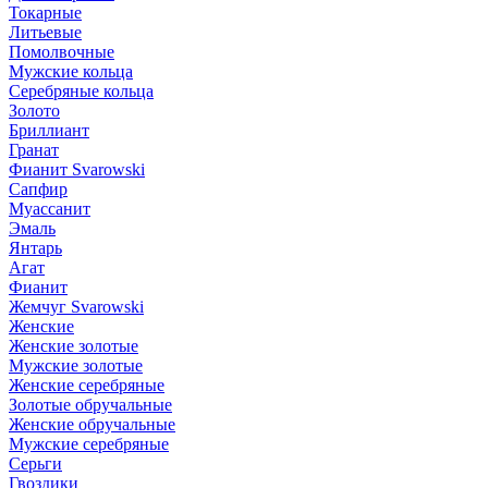
Токарные
Литьевые
Помолвочные
Мужские кольца
Серебряные кольца
Золото
Бриллиант
Гранат
Фианит Svarowski
Сапфир
Муассанит
Эмаль
Янтарь
Агат
Фианит
Жемчуг Svarowski
Женские
Женские золотые
Мужские золотые
Женские серебряные
Золотые обручальные
Женские обручальные
Мужские серебряные
Серьги
Гвоздики