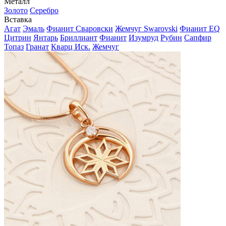
Металл
Золото
Серебро
Вставка
Агат
Эмаль
Фианит Сваровски
Жемчуг Swarovski
Фианит EQ
Цитрин
Янтарь
Бриллиант
Фианит
Изумруд
Рубин
Сапфир
Топаз
Гранат
Кварц Иск.
Жемчуг