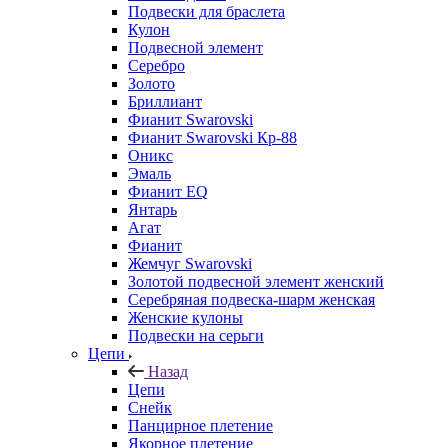
Подвески для браслета
Кулон
Подвесной элемент
Серебро
Золото
Бриллиант
Фианит Swarovski
Фианит Swarovski Кр-88
Оникс
Эмаль
Фианит EQ
Янтарь
Агат
Фианит
Жемчуг Swarovski
Золотой подвесной элемент женcкий
Серебряная подвеска-шарм женская
Женские кулоны
Подвески на серьги
Цепи
Назад
Цепи
Снейк
Панцирное плетение
Якорное плетение