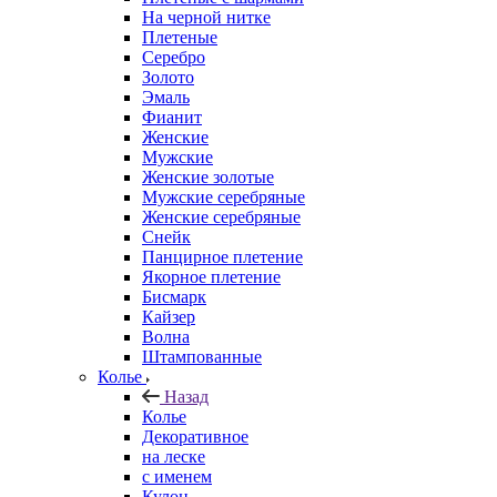
На черной нитке
Плетеные
Серебро
Золото
Эмаль
Фианит
Женские
Мужские
Женские золотые
Мужские серебряные
Женские серебряные
Снейк
Панцирное плетение
Якорное плетение
Бисмарк
Кайзер
Волна
Штампованные
Колье
Назад
Колье
Декоративное
на леске
с именем
Кулон