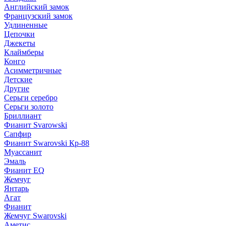
Английский замок
Французский замок
Удлиненные
Цепочки
Джекеты
Клаймберы
Конго
Асимметричные
Детские
Другие
Серьги серебро
Серьги золото
Бриллиант
Фианит Svarowski
Сапфир
Фианит Swarovski Кр-88
Муассанит
Эмаль
Фианит EQ
Жемчуг
Янтарь
Агат
Фианит
Жемчуг Swarovski
Аметис