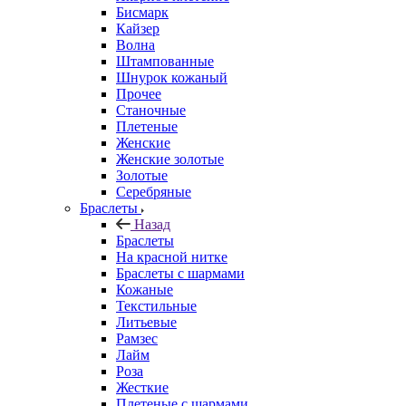
Бисмарк
Кайзер
Волна
Штампованные
Шнурок кожаный
Прочее
Станочные
Плетеные
Женские
Женские золотые
Золотые
Серебряные
Браслеты
Назад
Браслеты
На красной нитке
Браслеты с шармами
Кожаные
Текстильные
Литьевые
Рамзес
Лайм
Роза
Жесткие
Плетеные с шармами