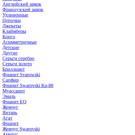
Английский замок
Французский замок
Удлиненные
Цепочки
Джекеты
Клаймберы
Конго
Асимметричные
Детские
Другие
Серьги серебро
Серьги золото
Бриллиант
Фианит Svarowski
Сапфир
Фианит Swarovski Кр-88
Муассанит
Эмаль
Фианит EQ
Жемчуг
Янтарь
Агат
Фианит
Жемчуг Swarovski
Аметис