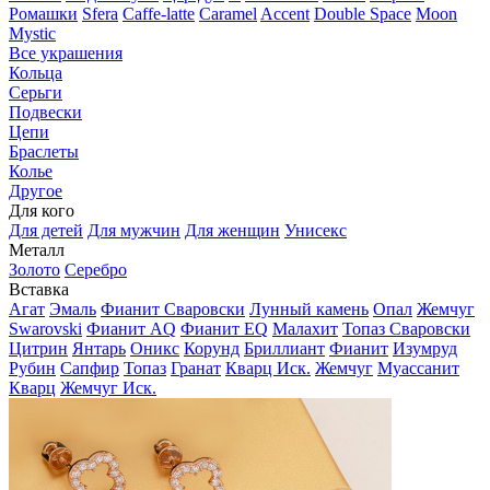
Ромашки
Sfera
Caffe-latte
Caramel
Accent
Double Space
Moon
Mystic
Все украшения
Кольца
Серьги
Подвески
Цепи
Браслеты
Колье
Другое
Для кого
Для детей
Для мужчин
Для женщин
Унисекс
Металл
Золото
Серебро
Вставка
Агат
Эмаль
Фианит Сваровски
Лунный камень
Опал
Жемчуг
Swarovski
Фианит AQ
Фианит EQ
Малахит
Топаз Сваровски
Цитрин
Янтарь
Оникс
Корунд
Бриллиант
Фианит
Изумруд
Рубин
Сапфир
Топаз
Гранат
Кварц Иск.
Жемчуг
Муассанит
Кварц
Жемчуг Иск.