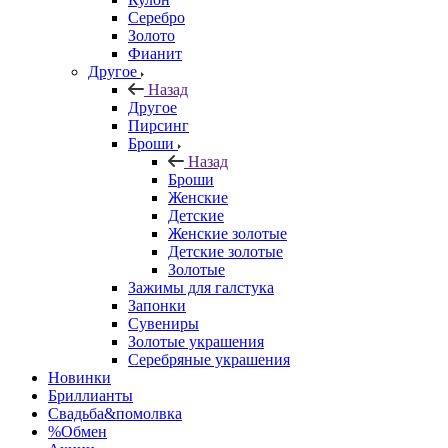
Серебро
Золото
Фианит
Другое
Назад
Другое
Пирсинг
Броши
Назад
Броши
Женские
Детские
Женские золотые
Детские золотые
Золотые
Зажимы для галстука
Запонки
Сувениры
Золотые украшения
Серебряные украшения
Новинки
Бриллианты
Свадьба&помолвка
%Обмен