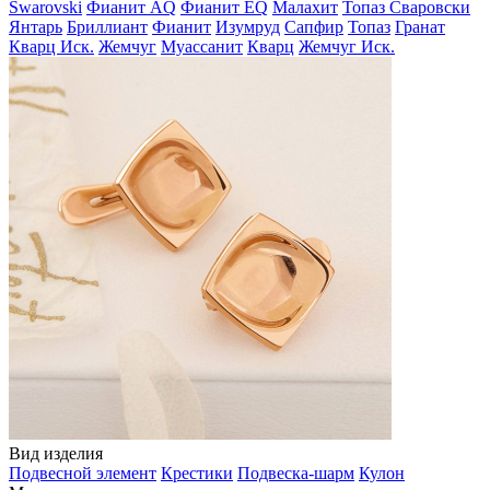
Swarovski
Фианит AQ
Фианит EQ
Малахит
Топаз Сваровски
Янтарь
Бриллиант
Фианит
Изумруд
Сапфир
Топаз
Гранат
Кварц Иск.
Жемчуг
Муассанит
Кварц
Жемчуг Иск.
Вид изделия
Подвесной элемент
Крестики
Подвеска-шарм
Кулон