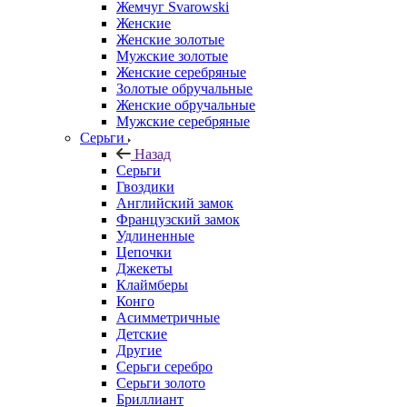
Жемчуг Svarowski
Женские
Женские золотые
Мужские золотые
Женские серебряные
Золотые обручальные
Женские обручальные
Мужские серебряные
Серьги
Назад
Серьги
Гвоздики
Английский замок
Французский замок
Удлиненные
Цепочки
Джекеты
Клаймберы
Конго
Асимметричные
Детские
Другие
Серьги серебро
Серьги золото
Бриллиант