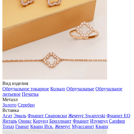
Вид изделия
Обручальное токарное
Кольцо
Обручальные
Обручальное
литьевое
Печатка
Металл
Золото
Серебро
Вставка
Агат
Эмаль
Фианит Сваровски
Жемчуг Swarovski
Фианит EQ
Янтарь
Оникс
Корунд
Бриллиант
Фианит
Изумруд
Сапфир
Топаз
Гранат
Кварц Иск.
Жемчуг
Муассанит
Кварц