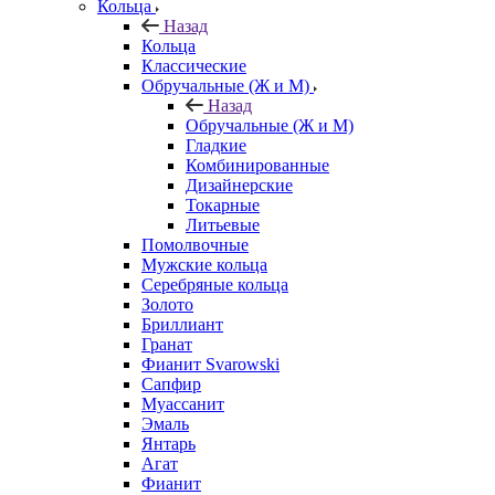
Кольца
Назад
Кольца
Классические
Обручальные (Ж и М)
Назад
Обручальные (Ж и М)
Гладкие
Комбинированные
Дизайнерские
Токарные
Литьевые
Помолвочные
Мужские кольца
Серебряные кольца
Золото
Бриллиант
Гранат
Фианит Svarowski
Сапфир
Муассанит
Эмаль
Янтарь
Агат
Фианит