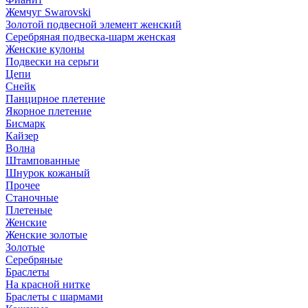
Жемчуг Swarovski
Золотой подвесной элемент женcкий
Серебряная подвеска-шарм женская
Женские кулоны
Подвески на серьги
Цепи
Снейк
Панцирное плетение
Якорное плетение
Бисмарк
Кайзер
Волна
Штампованные
Шнурок кожаный
Прочее
Станочные
Плетеные
Женские
Женские золотые
Золотые
Серебряные
Браслеты
На красной нитке
Браслеты с шармами