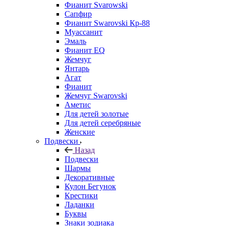
Фианит Svarowski
Сапфир
Фианит Swarovski Кр-88
Муассанит
Эмаль
Фианит EQ
Жемчуг
Янтарь
Агат
Фианит
Жемчуг Swarovski
Аметис
Для детей золотые
Для детей серебряные
Женские
Подвески
Назад
Подвески
Шармы
Декоративные
Кулон Бегунок
Крестики
Ладанки
Буквы
Знаки зодиака