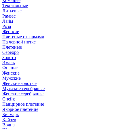
Кожаные
Текстильные
Литьевые
Рамзес
Лайм
Роза
Жесткие
Плетеные с шармами
На черной нитке
Плетеные
Серебро
Золото
Эмаль
Фианит
Женские
Мужские
Женские золотые
Мужские серебряные
Женские серебряные
Снейк
Панцирное плетение
Якорное плетение
Бисмарк
Кайзер
Волна