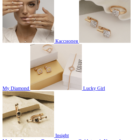
Кассиопея
My Diamond
Lucky Girl
Insight