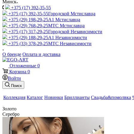
Минск
+375 (17) 392-35-55
+375 (17) 392-35-55
Городской Мстиславца
+375 (29) 198-29-25
A1 Мстиславца
+375 (29) 768-29-25
МТС Мстиславца
+375 (17) 317-29-25
Городской Независимости
+375 (29) 188-29-25
A1 Независимости
+375 (33) 378-29-25
МТС Независимости
О бренде
Оплата и доставка
Отложенные
0
Корзина
0
Войти
Поиск
Коллекция
Каталог
Новинки
Бриллианты
Свадьба&помолвка
Золото
Серебро