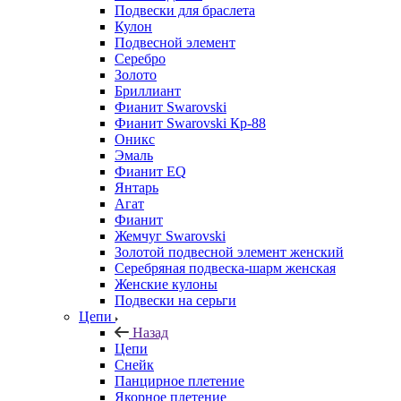
Подвески для браслета
Кулон
Подвесной элемент
Серебро
Золото
Бриллиант
Фианит Swarovski
Фианит Swarovski Кр-88
Оникс
Эмаль
Фианит EQ
Янтарь
Агат
Фианит
Жемчуг Swarovski
Золотой подвесной элемент женcкий
Серебряная подвеска-шарм женская
Женские кулоны
Подвески на серьги
Цепи
Назад
Цепи
Снейк
Панцирное плетение
Якорное плетение