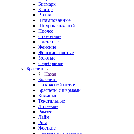
Бисмарк
Кайзер
Волна
Штампованные
Шнурок кожаный
Прочее
Станочные
Плетеные
Женские
Женские золотые
Золотые
Серебряные
Браслеты
Назад
Браслеты
На красной нитке
Браслеты с шармами
Кожаные
Текстильные
Литьевые
Рамзес
Лайм
Роза
Жесткие
Плетеные с шармами