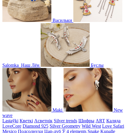
Васильки
Salomka
Наш Лён
Буслы
Maki
New
wave
Lastaўki
Кветкі
Асветнiк
Silver trends
Шифры
ART
Каляда
LoveCore
Diamond 925
Silver Geometry
Wild West
Love Safari
Mexico
Подсолнухи
Цар-дуб
Ў
4 elements
Snake
Kupalle