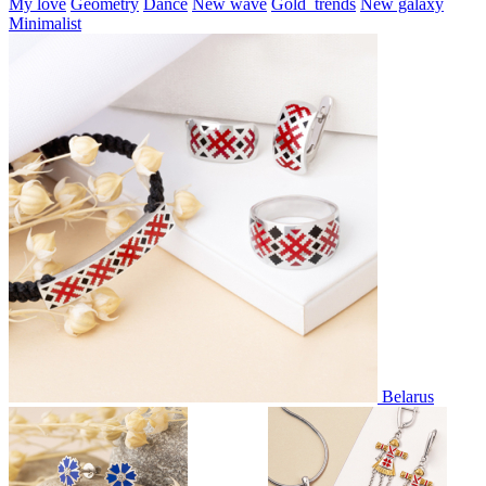
My love
Geometry
Dance
New wave
Gold_trends
New galaxy
Minimalist
Belarus