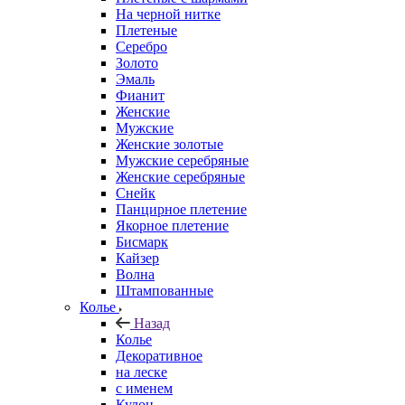
На черной нитке
Плетеные
Серебро
Золото
Эмаль
Фианит
Женские
Мужские
Женские золотые
Мужские серебряные
Женские серебряные
Снейк
Панцирное плетение
Якорное плетение
Бисмарк
Кайзер
Волна
Штампованные
Колье
Назад
Колье
Декоративное
на леске
с именем
Кулон