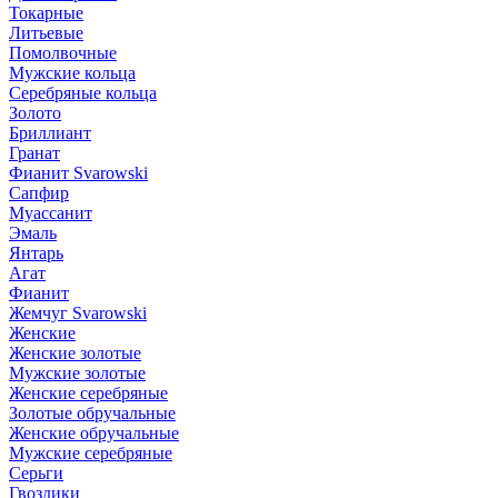
Токарные
Литьевые
Помолвочные
Мужские кольца
Серебряные кольца
Золото
Бриллиант
Гранат
Фианит Svarowski
Сапфир
Муассанит
Эмаль
Янтарь
Агат
Фианит
Жемчуг Svarowski
Женские
Женские золотые
Мужские золотые
Женские серебряные
Золотые обручальные
Женские обручальные
Мужские серебряные
Серьги
Гвоздики