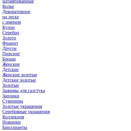
Штампованные
Колье
Декоративное
на леске
с именем
Кулон
Серебро
Золото
Фианит
Другое
Пирсинг
Броши
Женские
Детские
Женские золотые
Детские золотые
Золотые
Зажимы для галстука
Запонки
Сувениры
Золотые украшения
Серебряные украшения
Коллекция
Новинки
Бриллианты