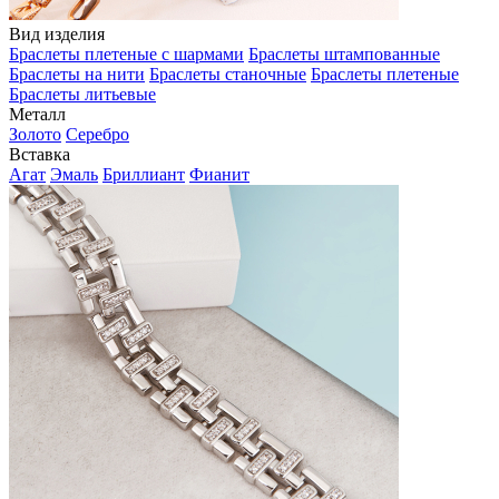
Вид изделия
Браслеты плетеные с шармами
Браслеты штампованные
Браслеты на нити
Браслеты станочные
Браслеты плетеные
Браслеты литьевые
Металл
Золото
Серебро
Вставка
Агат
Эмаль
Бриллиант
Фианит