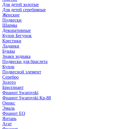
Для детей золотые
Для детей серебряные
Женские
Подвески
Шармы
Декоративные
Кулон Бегунок
Крестики
Ладанки
Буквы
Знаки зодиака
Подвески для браслета
Кулон
Подвесной элемент
Серебро
Золото
Бриллиант
Фианит Swarovski
Фианит Swarovski Кр-88
Оникс
Эмаль
Фианит EQ
Янтарь
Агат
Фианит