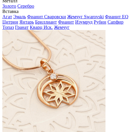
Металл
Золото
Серебро
Вставка
Агат
Эмаль
Фианит Сваровски
Жемчуг Swarovski
Фианит EQ
Цитрин
Янтарь
Бриллиант
Фианит
Изумруд
Рубин
Сапфир
Топаз
Гранат
Кварц Иск.
Жемчуг