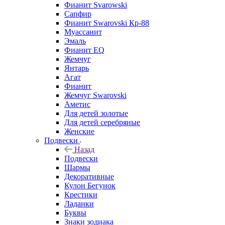
Фианит Svarowski
Сапфир
Фианит Swarovski Кр-88
Муассанит
Эмаль
Фианит EQ
Жемчуг
Янтарь
Агат
Фианит
Жемчуг Swarovski
Аметис
Для детей золотые
Для детей серебряные
Женские
Подвески
Назад
Подвески
Шармы
Декоративные
Кулон Бегунок
Крестики
Ладанки
Буквы
Знаки зодиака