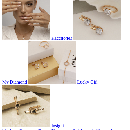
Кассиопея
My Diamond
Lucky Girl
Insight