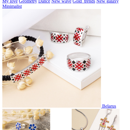
My love
Geometry
Dance
New wave
Gold_trends
New galaxy
Minimalist
Belarus