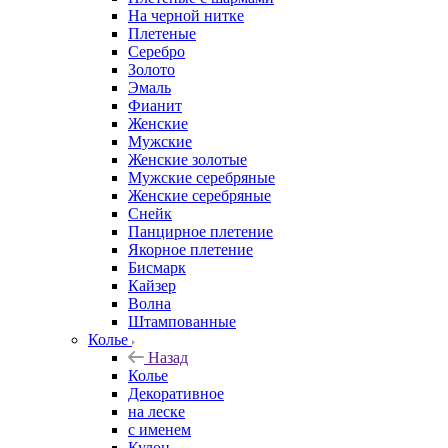
На черной нитке
Плетеные
Серебро
Золото
Эмаль
Фианит
Женские
Мужские
Женские золотые
Мужские серебряные
Женские серебряные
Снейк
Панцирное плетение
Якорное плетение
Бисмарк
Кайзер
Волна
Штампованные
Колье
Назад
Колье
Декоративное
на леске
с именем
Кулон