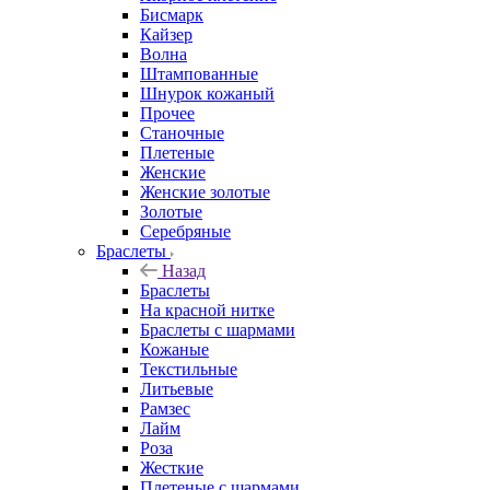
Бисмарк
Кайзер
Волна
Штампованные
Шнурок кожаный
Прочее
Станочные
Плетеные
Женские
Женские золотые
Золотые
Серебряные
Браслеты
Назад
Браслеты
На красной нитке
Браслеты с шармами
Кожаные
Текстильные
Литьевые
Рамзес
Лайм
Роза
Жесткие
Плетеные с шармами