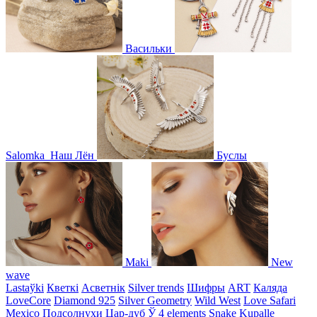
Васильки
Salomka
Наш Лён
Буслы
Maki
New
wave
Lastaўki
Кветкі
Асветнiк
Silver trends
Шифры
ART
Каляда
LoveCore
Diamond 925
Silver Geometry
Wild West
Love Safari
Mexico
Подсолнухи
Цар-дуб
Ў
4 elements
Snake
Kupalle