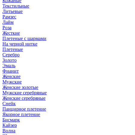
Кожаные
Текстильные
Литьевые
Рамзес
Лайм
Роза
Жесткие
Плетеные с шармами
На черной нитке
Плетеные
Серебро
Золото
Эмаль
Фианит
Женские
Мужские
Женские золотые
Мужские серебряные
Женские серебряные
Снейк
Панцирное плетение
Якорное плетение
Бисмарк
Кайзер
Волна