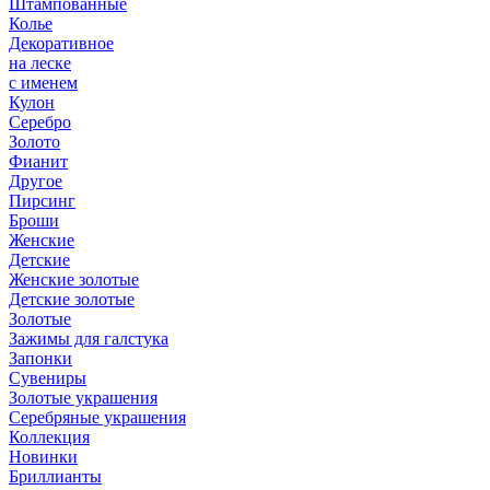
Штампованные
Колье
Декоративное
на леске
с именем
Кулон
Серебро
Золото
Фианит
Другое
Пирсинг
Броши
Женские
Детские
Женские золотые
Детские золотые
Золотые
Зажимы для галстука
Запонки
Сувениры
Золотые украшения
Серебряные украшения
Коллекция
Новинки
Бриллианты