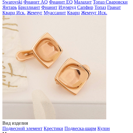
Swarovski
Фианит AQ
Фианит EQ
Малахит
Топаз Сваровски
Янтарь
Бриллиант
Фианит
Изумруд
Сапфир
Топаз
Гранат
Кварц Иск.
Жемчуг
Муассанит
Кварц
Жемчуг Иск.
Вид изделия
Подвесной элемент
Крестики
Подвеска-шарм
Кулон