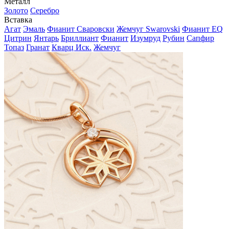
Металл
Золото
Серебро
Вставка
Агат
Эмаль
Фианит Сваровски
Жемчуг Swarovski
Фианит EQ
Цитрин
Янтарь
Бриллиант
Фианит
Изумруд
Рубин
Сапфир
Топаз
Гранат
Кварц Иск.
Жемчуг