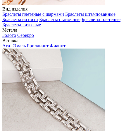
Вид изделия
Браслеты плетеные с шармами
Браслеты штампованные
Браслеты на нити
Браслеты станочные
Браслеты плетеные
Браслеты литьевые
Металл
Золото
Серебро
Вставка
Агат
Эмаль
Бриллиант
Фианит