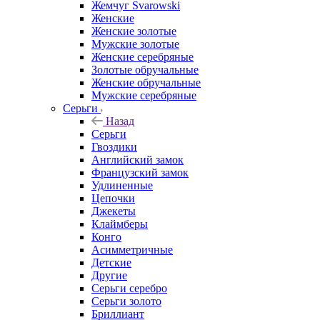
Жемчуг Svarowski
Женские
Женские золотые
Мужские золотые
Женские серебряные
Золотые обручальные
Женские обручальные
Мужские серебряные
Серьги
Назад
Серьги
Гвоздики
Английский замок
Французский замок
Удлиненные
Цепочки
Джекеты
Клаймберы
Конго
Асимметричные
Детские
Другие
Серьги серебро
Серьги золото
Бриллиант