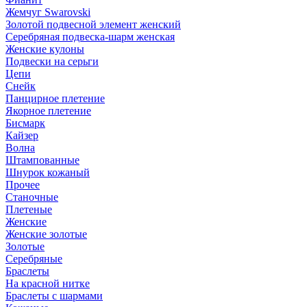
Жемчуг Swarovski
Золотой подвесной элемент женcкий
Серебряная подвеска-шарм женская
Женские кулоны
Подвески на серьги
Цепи
Снейк
Панцирное плетение
Якорное плетение
Бисмарк
Кайзер
Волна
Штампованные
Шнурок кожаный
Прочее
Станочные
Плетеные
Женские
Женские золотые
Золотые
Серебряные
Браслеты
На красной нитке
Браслеты с шармами