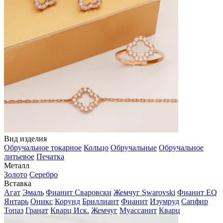
Вид изделия
Обручальное токарное
Кольцо
Обручальные
Обручальное
литьевое
Печатка
Металл
Золото
Серебро
Вставка
Агат
Эмаль
Фианит Сваровски
Жемчуг Swarovski
Фианит EQ
Янтарь
Оникс
Корунд
Бриллиант
Фианит
Изумруд
Сапфир
Топаз
Гранат
Кварц Иск.
Жемчуг
Муассанит
Кварц