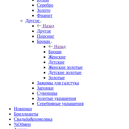
Серебро
Золото
Фианит
Другое
Назад
Другое
Пирсинг
Броши
Назад
Броши
Женские
Детские
Женские золотые
Детские золотые
Золотые
Зажимы для галстука
Запонки
Сувениры
Золотые украшения
Серебряные украшения
Новинки
Бриллианты
Свадьба&помолвка
%Обмен