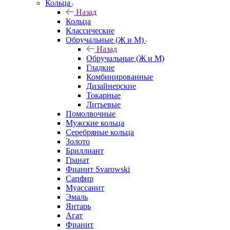
Кольца
Назад
Кольца
Классические
Обручальные (Ж и М)
Назад
Обручальные (Ж и М)
Гладкие
Комбинированные
Дизайнерские
Токарные
Литьевые
Помолвочные
Мужские кольца
Серебряные кольца
Золото
Бриллиант
Гранат
Фианит Svarowski
Сапфир
Муассанит
Эмаль
Янтарь
Агат
Фианит