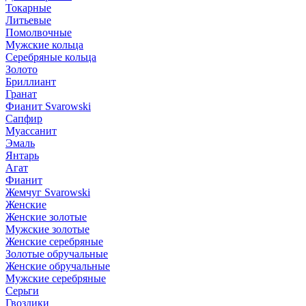
Токарные
Литьевые
Помолвочные
Мужские кольца
Серебряные кольца
Золото
Бриллиант
Гранат
Фианит Svarowski
Сапфир
Муассанит
Эмаль
Янтарь
Агат
Фианит
Жемчуг Svarowski
Женские
Женские золотые
Мужские золотые
Женские серебряные
Золотые обручальные
Женские обручальные
Мужские серебряные
Серьги
Гвоздики