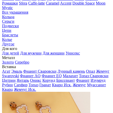
Ромашки
Sfera
Caffe-latte
Caramel
Accent
Double Space
Moon
Mystic
Все украшения
Кольца
Серьги
Подвески
Цепи
Браслеты
Колье
Другое
Для кого
Для детей
Для мужчин
Для женщин
Унисекс
Металл
Золото
Серебро
Вставка
Агат
Эмаль
Фианит Сваровски
Лунный камень
Опал
Жемчуг
Swarovski
Фианит AQ
Фианит EQ
Малахит
Топаз Сваровски
Цитрин
Янтарь
Оникс
Корунд
Бриллиант
Фианит
Изумруд
Рубин
Сапфир
Топаз
Гранат
Кварц Иск.
Жемчуг
Муассанит
Кварц
Жемчуг Иск.