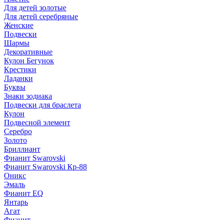
Для детей золотые
Для детей серебряные
Женские
Подвески
Шармы
Декоративные
Кулон Бегунок
Крестики
Ладанки
Буквы
Знаки зодиака
Подвески для браслета
Кулон
Подвесной элемент
Серебро
Золото
Бриллиант
Фианит Swarovski
Фианит Swarovski Кр-88
Оникс
Эмаль
Фианит EQ
Янтарь
Агат
Фианит