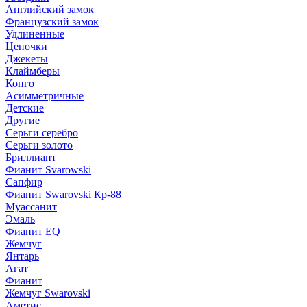
Английский замок
Французский замок
Удлиненные
Цепочки
Джекеты
Клаймберы
Конго
Асимметричные
Детские
Другие
Серьги серебро
Серьги золото
Бриллиант
Фианит Svarowski
Сапфир
Фианит Swarovski Кр-88
Муассанит
Эмаль
Фианит EQ
Жемчуг
Янтарь
Агат
Фианит
Жемчуг Swarovski
Аметис