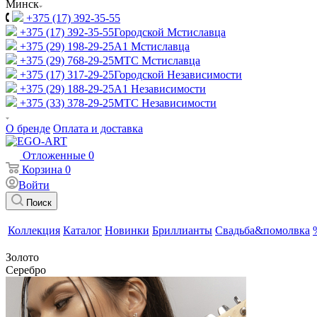
Минск
+375 (17) 392-35-55
+375 (17) 392-35-55
Городской Мстиславца
+375 (29) 198-29-25
A1 Мстиславца
+375 (29) 768-29-25
МТС Мстиславца
+375 (17) 317-29-25
Городской Независимости
+375 (29) 188-29-25
A1 Независимости
+375 (33) 378-29-25
МТС Независимости
О бренде
Оплата и доставка
Отложенные
0
Корзина
0
Войти
Поиск
Коллекция
Каталог
Новинки
Бриллианты
Свадьба&помолвка
Золото
Серебро