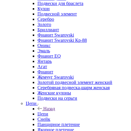
Подвески для браслета
Кулон
Подвесной элемент
Серебро
Золото
Бриллиант
Фианит Swarovski
Фианит Swarovski Кр-88
Оникс
Эмаль
Фианит EQ
Янтарь
Агат
Фианит
Жемчуг Swarovski
Золотой подвесной элемент женcкий
Серебряная подвеска-шарм женская
Женские кулоны
Подвески на серьги
Цепи
Назад
Цепи
Снейк
Панцирное плетение
Якорное плетение