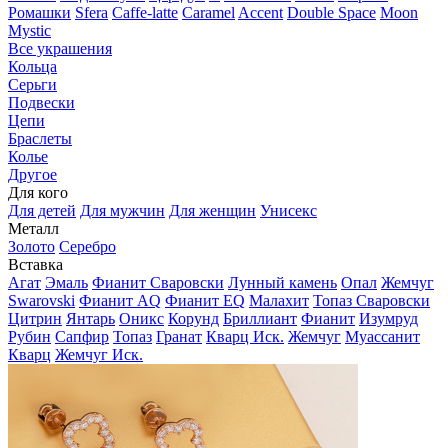
Ромашки
Sfera
Caffe-latte
Caramel
Accent
Double Space
Moon
Mystic
Все украшения
Кольца
Серьги
Подвески
Цепи
Браслеты
Колье
Другое
Для кого
Для детей
Для мужчин
Для женщин
Унисекс
Металл
Золото
Серебро
Вставка
Агат
Эмаль
Фианит Сваровски
Лунный камень
Опал
Жемчуг
Swarovski
Фианит AQ
Фианит EQ
Малахит
Топаз Сваровски
Цитрин
Янтарь
Оникс
Корунд
Бриллиант
Фианит
Изумруд
Рубин
Сапфир
Топаз
Гранат
Кварц Иск.
Жемчуг
Муассанит
Кварц
Жемчуг Иск.