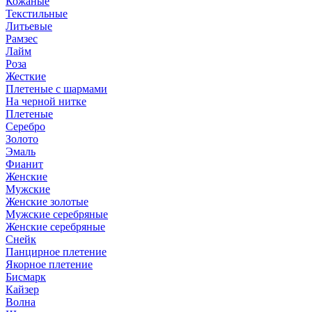
Кожаные
Текстильные
Литьевые
Рамзес
Лайм
Роза
Жесткие
Плетеные с шармами
На черной нитке
Плетеные
Серебро
Золото
Эмаль
Фианит
Женские
Мужские
Женские золотые
Мужские серебряные
Женские серебряные
Снейк
Панцирное плетение
Якорное плетение
Бисмарк
Кайзер
Волна