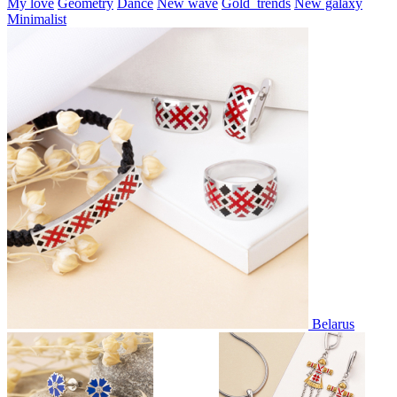
My love
Geometry
Dance
New wave
Gold_trends
New galaxy
Minimalist
Belarus