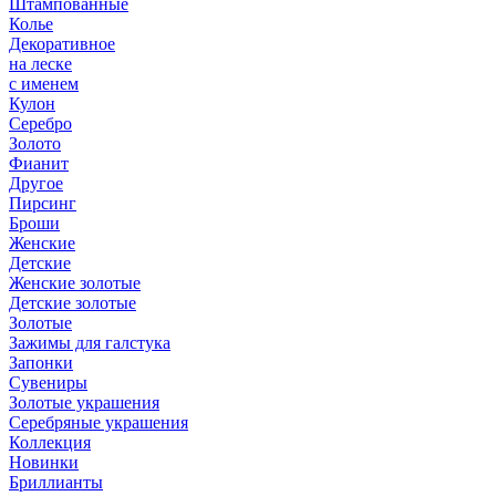
Штампованные
Колье
Декоративное
на леске
с именем
Кулон
Серебро
Золото
Фианит
Другое
Пирсинг
Броши
Женские
Детские
Женские золотые
Детские золотые
Золотые
Зажимы для галстука
Запонки
Сувениры
Золотые украшения
Серебряные украшения
Коллекция
Новинки
Бриллианты