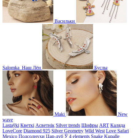
Васильки
Salomka
Наш Лён
Буслы
Maki
New
wave
Lastaўki
Кветкі
Асветнiк
Silver trends
Шифры
ART
Каляда
LoveCore
Diamond 925
Silver Geometry
Wild West
Love Safari
Mexico
Подсолнухи
Цар-дуб
Ў
4 elements
Snake
Kupalle