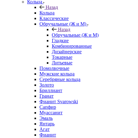
Кольца
Назад
Кольца
Классические
Обручальные (Ж и М)
Назад
Обручальные (Ж и М)
Гладкие
Комбинированные
Дизайнерские
Токарные
Литьевые
Помолвочные
Мужские кольца
Серебряные кольца
Золото
Бриллиант
Гранат
Фианит Svarowski
Сапфир
Муассанит
Эмаль
Янтарь
Агат
Фианит