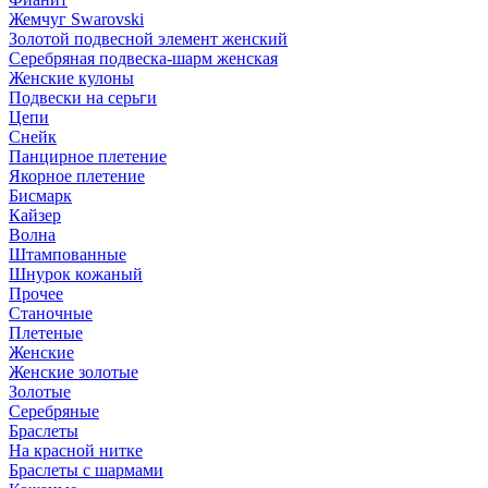
Жемчуг Swarovski
Золотой подвесной элемент женcкий
Серебряная подвеска-шарм женская
Женские кулоны
Подвески на серьги
Цепи
Снейк
Панцирное плетение
Якорное плетение
Бисмарк
Кайзер
Волна
Штампованные
Шнурок кожаный
Прочее
Станочные
Плетеные
Женские
Женские золотые
Золотые
Серебряные
Браслеты
На красной нитке
Браслеты с шармами