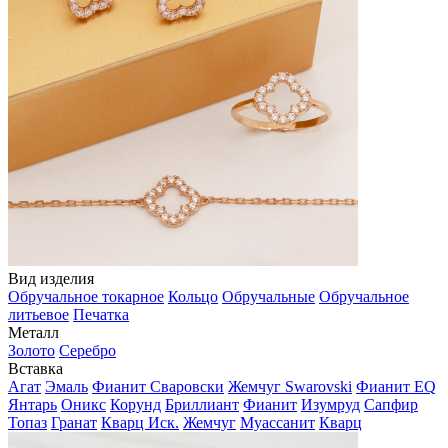
Вид изделия
Обручальное токарное
Кольцо
Обручальные
Обручальное
литьевое
Печатка
Металл
Золото
Серебро
Вставка
Агат
Эмаль
Фианит Сваровски
Жемчуг Swarovski
Фианит EQ
Янтарь
Оникс
Корунд
Бриллиант
Фианит
Изумруд
Сапфир
Топаз
Гранат
Кварц Иск.
Жемчуг
Муассанит
Кварц