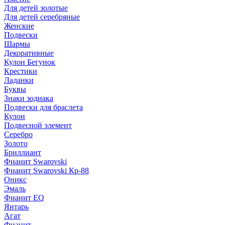
Для детей золотые
Для детей серебряные
Женские
Подвески
Шармы
Декоративные
Кулон Бегунок
Крестики
Ладанки
Буквы
Знаки зодиака
Подвески для браслета
Кулон
Подвесной элемент
Серебро
Золото
Бриллиант
Фианит Swarovski
Фианит Swarovski Кр-88
Оникс
Эмаль
Фианит EQ
Янтарь
Агат
Фианит