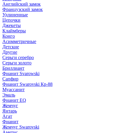
Английский замок
Французский замок
Удлиненные
Цепочки
Джекеты
Клаймберы
Конго
Асимметричные
Детские
Другие
Серьги серебро
Серьги золото
Бриллиант
Фианит Svarowski
Сапфир
Фианит Swarovski Кр-88
Муассанит
Эмаль
Фианит EQ
Жемчуг
Янтарь
Агат
Фианит
Жемчуг Swarovski
Аметис