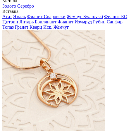
Металл
Золото
Серебро
Вставка
Агат
Эмаль
Фианит Сваровски
Жемчуг Swarovski
Фианит EQ
Цитрин
Янтарь
Бриллиант
Фианит
Изумруд
Рубин
Сапфир
Топаз
Гранат
Кварц Иск.
Жемчуг