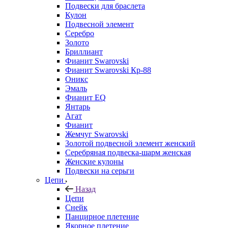
Подвески для браслета
Кулон
Подвесной элемент
Серебро
Золото
Бриллиант
Фианит Swarovski
Фианит Swarovski Кр-88
Оникс
Эмаль
Фианит EQ
Янтарь
Агат
Фианит
Жемчуг Swarovski
Золотой подвесной элемент женcкий
Серебряная подвеска-шарм женская
Женские кулоны
Подвески на серьги
Цепи
Назад
Цепи
Снейк
Панцирное плетение
Якорное плетение