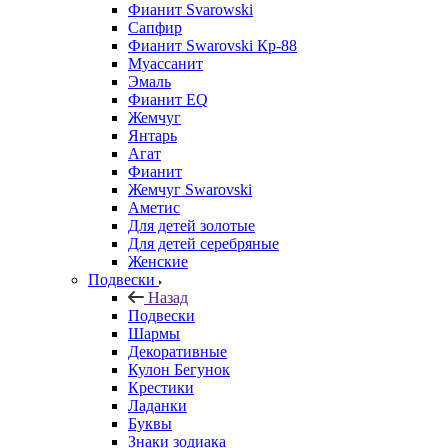
Фианит Svarowski
Сапфир
Фианит Swarovski Кр-88
Муассанит
Эмаль
Фианит EQ
Жемчуг
Янтарь
Агат
Фианит
Жемчуг Swarovski
Аметис
Для детей золотые
Для детей серебряные
Женские
Подвески
Назад
Подвески
Шармы
Декоративные
Кулон Бегунок
Крестики
Ладанки
Буквы
Знаки зодиака