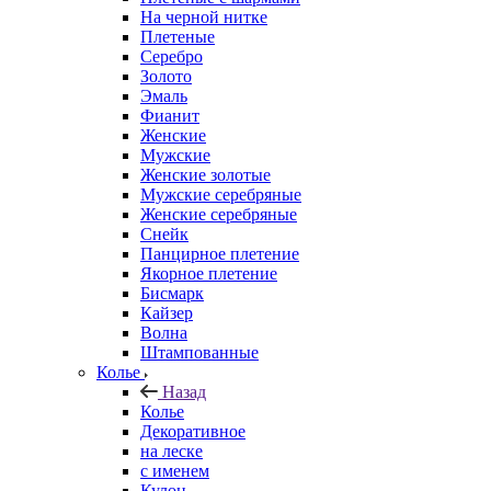
На черной нитке
Плетеные
Серебро
Золото
Эмаль
Фианит
Женские
Мужские
Женские золотые
Мужские серебряные
Женские серебряные
Снейк
Панцирное плетение
Якорное плетение
Бисмарк
Кайзер
Волна
Штампованные
Колье
Назад
Колье
Декоративное
на леске
с именем
Кулон