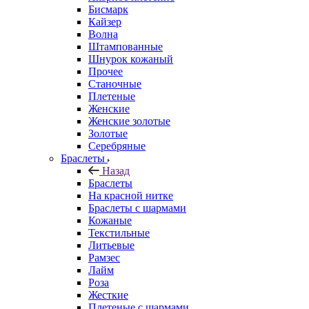
Бисмарк
Кайзер
Волна
Штампованные
Шнурок кожаный
Прочее
Станочные
Плетеные
Женские
Женские золотые
Золотые
Серебряные
Браслеты
Назад
Браслеты
На красной нитке
Браслеты с шармами
Кожаные
Текстильные
Литьевые
Рамзес
Лайм
Роза
Жесткие
Плетеные с шармами