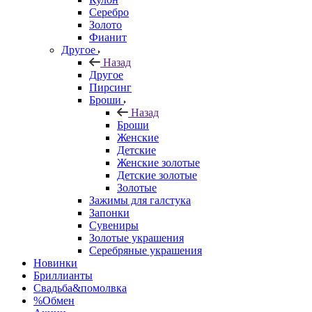
Серебро
Золото
Фианит
Другое
Назад
Другое
Пирсинг
Броши
Назад
Броши
Женские
Детские
Женские золотые
Детские золотые
Золотые
Зажимы для галстука
Запонки
Сувениры
Золотые украшения
Серебряные украшения
Новинки
Бриллианты
Свадьба&помолвка
%Обмен