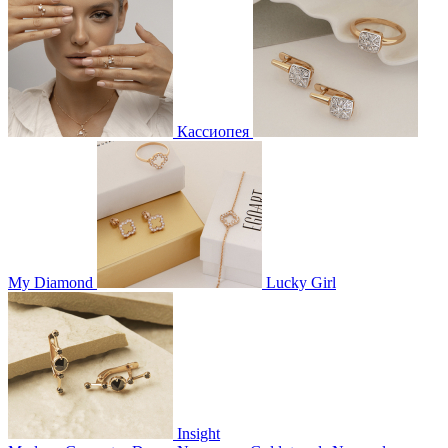
Кассиопея
My Diamond
Lucky Girl
Insight