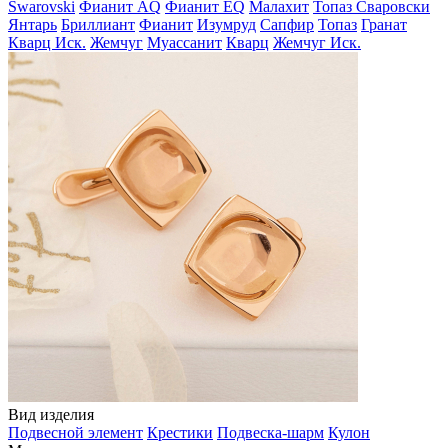
Swarovski
Фианит AQ
Фианит EQ
Малахит
Топаз Сваровски
Янтарь
Бриллиант
Фианит
Изумруд
Сапфир
Топаз
Гранат
Кварц Иск.
Жемчуг
Муассанит
Кварц
Жемчуг Иск.
Вид изделия
Подвесной элемент
Крестики
Подвеска-шарм
Кулон