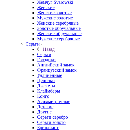
Жемчуг Svarowski
Женские
Женские золотые
Мужские золотые
Женские серебряные
Золотые обручальные
Женские обручальные
Мужские серебряные
Серьги
Назад
Серьги
Гвоздики
Английский замок
Французский замок
Удлиненные
Цепочки
Джекеты
Клаймберы
Конго
Асимметричные
Детские
Другие
Серьги серебро
Серьги золото
Бриллиант