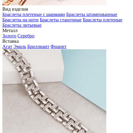
Вид изделия
Браслеты плетеные с шармами
Браслеты штампованные
Браслеты на нити
Браслеты станочные
Браслеты плетеные
Браслеты литьевые
Металл
Золото
Серебро
Вставка
Агат
Эмаль
Бриллиант
Фианит