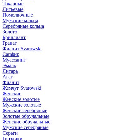
Токарные
Литьевые
Помолвочные
Мужские кольца
Серебряные кольца
Золото
Бриллиант
Гранат
Фианит Svarowski
Сапфир
Муассанит
Эмаль
Янтарь
Агат
Фианит
Жемчуг Svarowski
Женские
Женские золотые
Мужские золотые
Женские серебряные
Золотые обручальные
Женские обручальные
Мужские серебряные
Серьги
Гвоздики