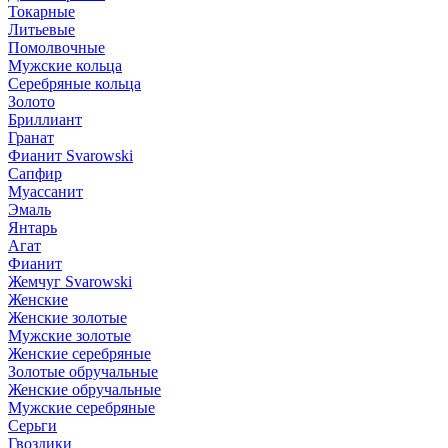
Токарные
Литьевые
Помолвочные
Мужские кольца
Серебряные кольца
Золото
Бриллиант
Гранат
Фианит Svarowski
Сапфир
Муассанит
Эмаль
Янтарь
Агат
Фианит
Жемчуг Svarowski
Женские
Женские золотые
Мужские золотые
Женские серебряные
Золотые обручальные
Женские обручальные
Мужские серебряные
Серьги
Гвоздики