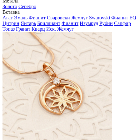
Металл
Золото
Серебро
Вставка
Агат
Эмаль
Фианит Сваровски
Жемчуг Swarovski
Фианит EQ
Цитрин
Янтарь
Бриллиант
Фианит
Изумруд
Рубин
Сапфир
Топаз
Гранат
Кварц Иск.
Жемчуг