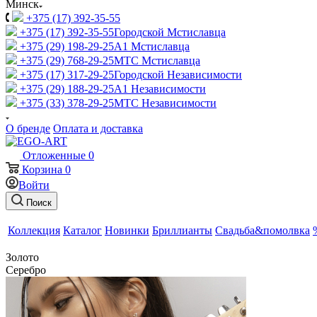
Минск
+375 (17) 392-35-55
+375 (17) 392-35-55
Городской Мстиславца
+375 (29) 198-29-25
A1 Мстиславца
+375 (29) 768-29-25
МТС Мстиславца
+375 (17) 317-29-25
Городской Независимости
+375 (29) 188-29-25
A1 Независимости
+375 (33) 378-29-25
МТС Независимости
О бренде
Оплата и доставка
Отложенные
0
Корзина
0
Войти
Поиск
Коллекция
Каталог
Новинки
Бриллианты
Свадьба&помолвка
Золото
Серебро