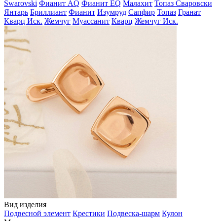
Swarovski
Фианит AQ
Фианит EQ
Малахит
Топаз Сваровски
Янтарь
Бриллиант
Фианит
Изумруд
Сапфир
Топаз
Гранат
Кварц Иск.
Жемчуг
Муассанит
Кварц
Жемчуг Иск.
Вид изделия
Подвесной элемент
Крестики
Подвеска-шарм
Кулон