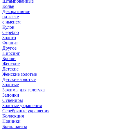
Штампованные
Колье
Декоративное
на леске
с именем
Кулон
Серебро
Золото
Фианит
Другое
Пирсинг
Броши
Женские
Детские
Женские золотые
Детские золотые
Золотые
Зажимы для галстука
Запонки
Сувениры
Золотые украшения
Серебряные украшения
Коллекция
Новинки
Бриллианты