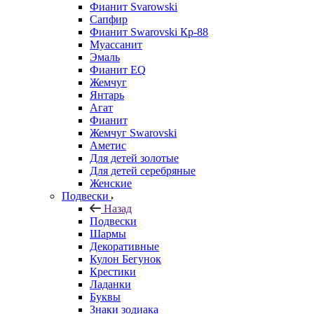
Фианит Svarowski
Сапфир
Фианит Swarovski Кр-88
Муассанит
Эмаль
Фианит EQ
Жемчуг
Янтарь
Агат
Фианит
Жемчуг Swarovski
Аметис
Для детей золотые
Для детей серебряные
Женские
Подвески
Назад
Подвески
Шармы
Декоративные
Кулон Бегунок
Крестики
Ладанки
Буквы
Знаки зодиака