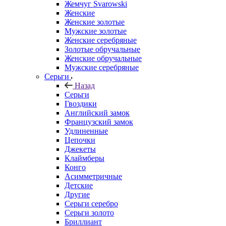
Жемчуг Svarowski
Женские
Женские золотые
Мужские золотые
Женские серебряные
Золотые обручальные
Женские обручальные
Мужские серебряные
Серьги
Назад
Серьги
Гвоздики
Английский замок
Французский замок
Удлиненные
Цепочки
Джекеты
Клаймберы
Конго
Асимметричные
Детские
Другие
Серьги серебро
Серьги золото
Бриллиант