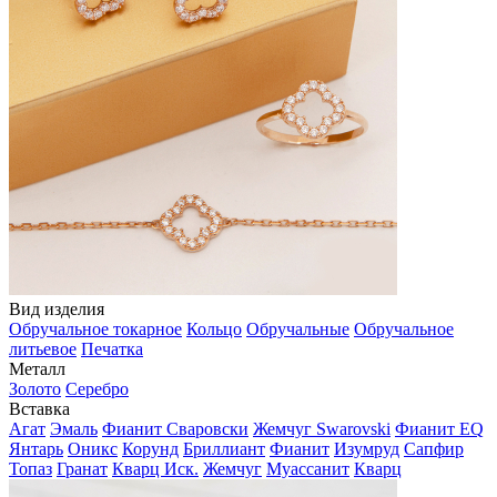
Вид изделия
Обручальное токарное
Кольцо
Обручальные
Обручальное
литьевое
Печатка
Металл
Золото
Серебро
Вставка
Агат
Эмаль
Фианит Сваровски
Жемчуг Swarovski
Фианит EQ
Янтарь
Оникс
Корунд
Бриллиант
Фианит
Изумруд
Сапфир
Топаз
Гранат
Кварц Иск.
Жемчуг
Муассанит
Кварц