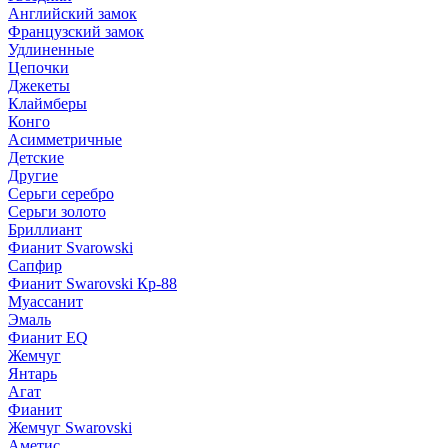
Английский замок
Французский замок
Удлиненные
Цепочки
Джекеты
Клаймберы
Конго
Асимметричные
Детские
Другие
Серьги серебро
Серьги золото
Бриллиант
Фианит Svarowski
Сапфир
Фианит Swarovski Кр-88
Муассанит
Эмаль
Фианит EQ
Жемчуг
Янтарь
Агат
Фианит
Жемчуг Swarovski
Аметис