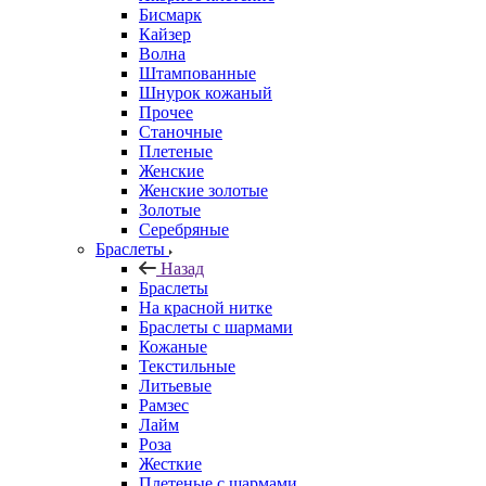
Бисмарк
Кайзер
Волна
Штампованные
Шнурок кожаный
Прочее
Станочные
Плетеные
Женские
Женские золотые
Золотые
Серебряные
Браслеты
Назад
Браслеты
На красной нитке
Браслеты с шармами
Кожаные
Текстильные
Литьевые
Рамзес
Лайм
Роза
Жесткие
Плетеные с шармами