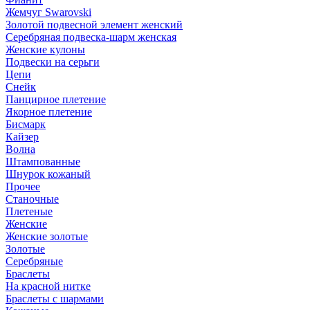
Жемчуг Swarovski
Золотой подвесной элемент женcкий
Серебряная подвеска-шарм женская
Женские кулоны
Подвески на серьги
Цепи
Снейк
Панцирное плетение
Якорное плетение
Бисмарк
Кайзер
Волна
Штампованные
Шнурок кожаный
Прочее
Станочные
Плетеные
Женские
Женские золотые
Золотые
Серебряные
Браслеты
На красной нитке
Браслеты с шармами