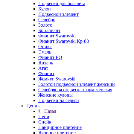
Подвески для браслета
Кулон
Подвесной элемент
Серебро
Золото
Бриллиант
Фианит Swarovski
Фианит Swarovski Кр-88
Оникс
Эмаль
Фианит EQ
Янтарь
Агат
Фианит
Жемчуг Swarovski
Золотой подвесной элемент женcкий
Серебряная подвеска-шарм женская
Женские кулоны
Подвески на серьги
Цепи
Назад
Цепи
Снейк
Панцирное плетение
Якорное плетение