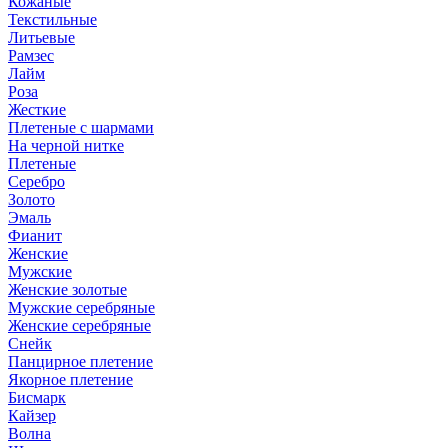
Кожаные
Текстильные
Литьевые
Рамзес
Лайм
Роза
Жесткие
Плетеные с шармами
На черной нитке
Плетеные
Серебро
Золото
Эмаль
Фианит
Женские
Мужские
Женские золотые
Мужские серебряные
Женские серебряные
Снейк
Панцирное плетение
Якорное плетение
Бисмарк
Кайзер
Волна