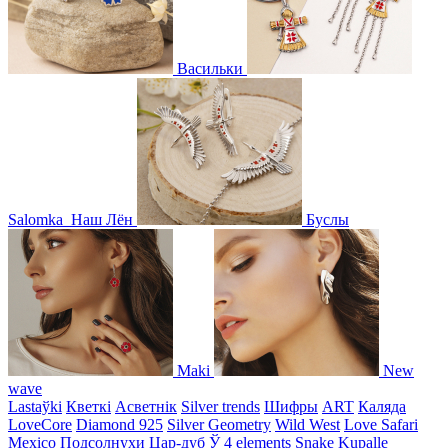
Васильки
Salomka
Наш Лён
Буслы
Maki
New
wave
Lastaўki
Кветкі
Асветнiк
Silver trends
Шифры
ART
Каляда
LoveCore
Diamond 925
Silver Geometry
Wild West
Love Safari
Mexico
Подсолнухи
Цар-дуб
Ў
4 elements
Snake
Kupalle