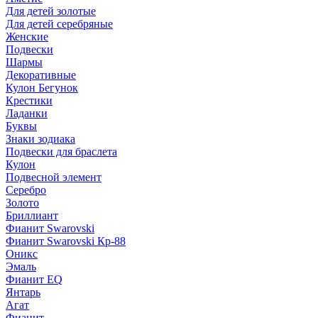
Для детей золотые
Для детей серебряные
Женские
Подвески
Шармы
Декоративные
Кулон Бегунок
Крестики
Ладанки
Буквы
Знаки зодиака
Подвески для браслета
Кулон
Подвесной элемент
Серебро
Золото
Бриллиант
Фианит Swarovski
Фианит Swarovski Кр-88
Оникс
Эмаль
Фианит EQ
Янтарь
Агат
Фианит