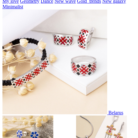
My love
Geometry
Dance
New wave
Gold_trends
New galaxy
Minimalist
Belarus