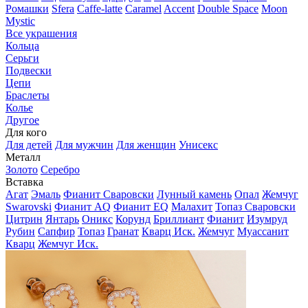
Ромашки
Sfera
Caffe-latte
Caramel
Accent
Double Space
Moon
Mystic
Все украшения
Кольца
Серьги
Подвески
Цепи
Браслеты
Колье
Другое
Для кого
Для детей
Для мужчин
Для женщин
Унисекс
Металл
Золото
Серебро
Вставка
Агат
Эмаль
Фианит Сваровски
Лунный камень
Опал
Жемчуг
Swarovski
Фианит AQ
Фианит EQ
Малахит
Топаз Сваровски
Цитрин
Янтарь
Оникс
Корунд
Бриллиант
Фианит
Изумруд
Рубин
Сапфир
Топаз
Гранат
Кварц Иск.
Жемчуг
Муассанит
Кварц
Жемчуг Иск.