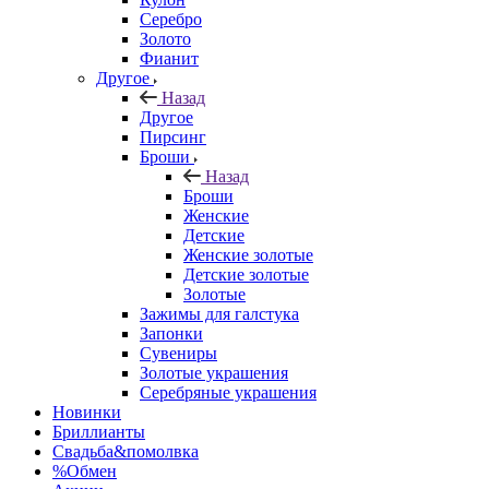
Серебро
Золото
Фианит
Другое
Назад
Другое
Пирсинг
Броши
Назад
Броши
Женские
Детские
Женские золотые
Детские золотые
Золотые
Зажимы для галстука
Запонки
Сувениры
Золотые украшения
Серебряные украшения
Новинки
Бриллианты
Свадьба&помолвка
%Обмен