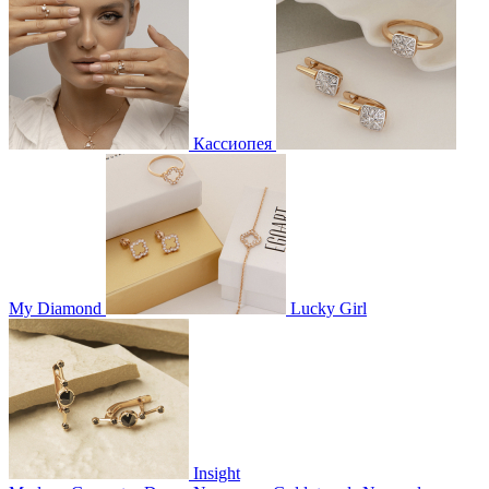
Кассиопея
My Diamond
Lucky Girl
Insight