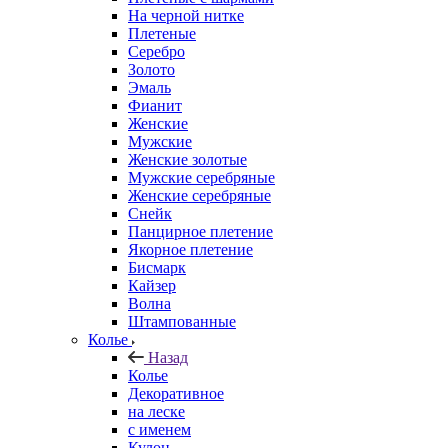
На черной нитке
Плетеные
Серебро
Золото
Эмаль
Фианит
Женские
Мужские
Женские золотые
Мужские серебряные
Женские серебряные
Снейк
Панцирное плетение
Якорное плетение
Бисмарк
Кайзер
Волна
Штампованные
Колье
Назад
Колье
Декоративное
на леске
с именем
Кулон