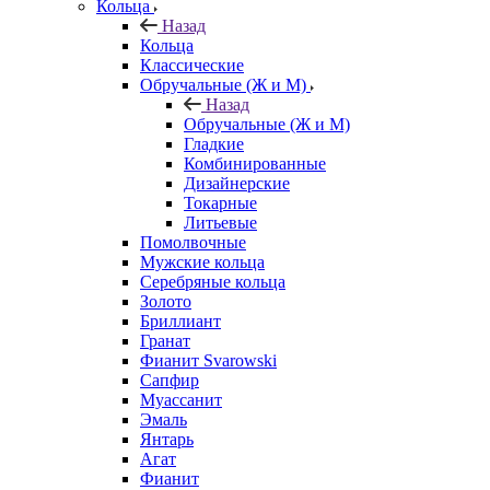
Кольца
Назад
Кольца
Классические
Обручальные (Ж и М)
Назад
Обручальные (Ж и М)
Гладкие
Комбинированные
Дизайнерские
Токарные
Литьевые
Помолвочные
Мужские кольца
Серебряные кольца
Золото
Бриллиант
Гранат
Фианит Svarowski
Сапфир
Муассанит
Эмаль
Янтарь
Агат
Фианит