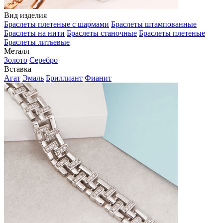
Вид изделия
Браслеты плетеные с шармами
Браслеты штампованные
Браслеты на нити
Браслеты станочные
Браслеты плетеные
Браслеты литьевые
Металл
Золото
Серебро
Вставка
Агат
Эмаль
Бриллиант
Фианит