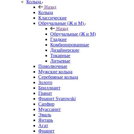
Кольца
Назад
Кольца
Классические
Обручальные (Ж и М)
Назад
Обручальные (Ж и М)
Гладкие
Комбинированные
Дизайнерские
Токарные
Литьевые
Помолвочные
Мужские кольца
Серебряные кольца
Золото
Бриллиант
Гранат
Фианит Svarowski
Сапфир
Муассанит
Эмаль
Янтарь
Агат
Фианит