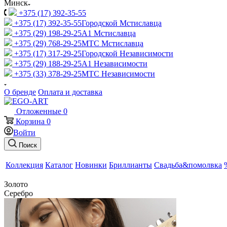
Минск
+375 (17) 392-35-55
+375 (17) 392-35-55
Городской Мстиславца
+375 (29) 198-29-25
A1 Мстиславца
+375 (29) 768-29-25
МТС Мстиславца
+375 (17) 317-29-25
Городской Независимости
+375 (29) 188-29-25
A1 Независимости
+375 (33) 378-29-25
МТС Независимости
О бренде
Оплата и доставка
Отложенные
0
Корзина
0
Войти
Поиск
Коллекция
Каталог
Новинки
Бриллианты
Свадьба&помолвка
Золото
Серебро