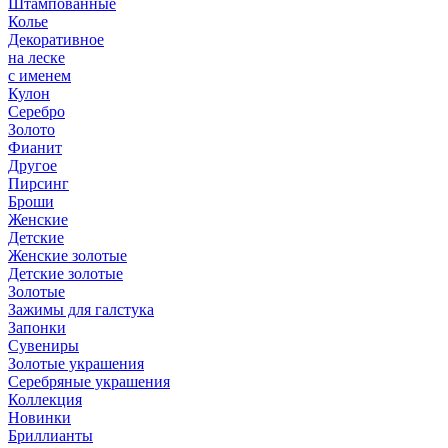
Штампованные
Колье
Декоративное
на леске
с именем
Кулон
Серебро
Золото
Фианит
Другое
Пирсинг
Броши
Женские
Детские
Женские золотые
Детские золотые
Золотые
Зажимы для галстука
Запонки
Сувениры
Золотые украшения
Серебряные украшения
Коллекция
Новинки
Бриллианты