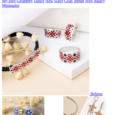
My love
Geometry
Dance
New wave
Gold_trends
New galaxy
Minimalist
Belarus