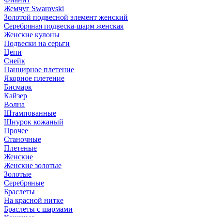
Жемчуг Swarovski
Золотой подвесной элемент женcкий
Серебряная подвеска-шарм женская
Женские кулоны
Подвески на серьги
Цепи
Снейк
Панцирное плетение
Якорное плетение
Бисмарк
Кайзер
Волна
Штампованные
Шнурок кожаный
Прочее
Станочные
Плетеные
Женские
Женские золотые
Золотые
Серебряные
Браслеты
На красной нитке
Браслеты с шармами