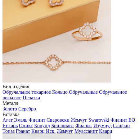
Вид изделия
Обручальное токарное
Кольцо
Обручальные
Обручальное
литьевое
Печатка
Металл
Золото
Серебро
Вставка
Агат
Эмаль
Фианит Сваровски
Жемчуг Swarovski
Фианит EQ
Янтарь
Оникс
Корунд
Бриллиант
Фианит
Изумруд
Сапфир
Топаз
Гранат
Кварц Иск.
Жемчуг
Муассанит
Кварц