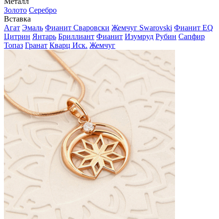
Металл
Золото
Серебро
Вставка
Агат
Эмаль
Фианит Сваровски
Жемчуг Swarovski
Фианит EQ
Цитрин
Янтарь
Бриллиант
Фианит
Изумруд
Рубин
Сапфир
Топаз
Гранат
Кварц Иск.
Жемчуг