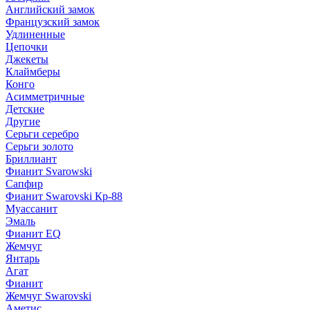
Английский замок
Французский замок
Удлиненные
Цепочки
Джекеты
Клаймберы
Конго
Асимметричные
Детские
Другие
Серьги серебро
Серьги золото
Бриллиант
Фианит Svarowski
Сапфир
Фианит Swarovski Кр-88
Муассанит
Эмаль
Фианит EQ
Жемчуг
Янтарь
Агат
Фианит
Жемчуг Swarovski
Аметис