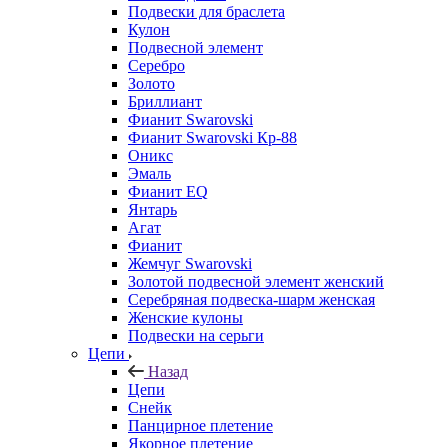
Подвески для браслета
Кулон
Подвесной элемент
Серебро
Золото
Бриллиант
Фианит Swarovski
Фианит Swarovski Кр-88
Оникс
Эмаль
Фианит EQ
Янтарь
Агат
Фианит
Жемчуг Swarovski
Золотой подвесной элемент женcкий
Серебряная подвеска-шарм женская
Женские кулоны
Подвески на серьги
Цепи
Назад
Цепи
Снейк
Панцирное плетение
Якорное плетение