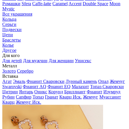
Ромашки
Sfera
Caffe-latte
Caramel
Accent
Double Space
Moon
Mystic
Все украшения
Кольца
Серьги
Подвески
Цепи
Браслеты
Колье
Другое
Для кого
Для детей
Для мужчин
Для женщин
Унисекс
Металл
Золото
Серебро
Вставка
Агат
Эмаль
Фианит Сваровски
Лунный камень
Опал
Жемчуг
Swarovski
Фианит AQ
Фианит EQ
Малахит
Топаз Сваровски
Цитрин
Янтарь
Оникс
Корунд
Бриллиант
Фианит
Изумруд
Рубин
Сапфир
Топаз
Гранат
Кварц Иск.
Жемчуг
Муассанит
Кварц
Жемчуг Иск.