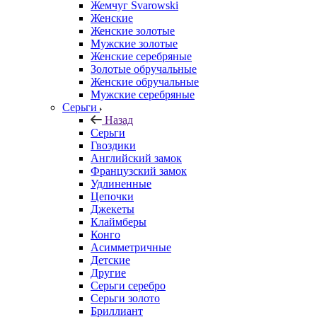
Жемчуг Svarowski
Женские
Женские золотые
Мужские золотые
Женские серебряные
Золотые обручальные
Женские обручальные
Мужские серебряные
Серьги
Назад
Серьги
Гвоздики
Английский замок
Французский замок
Удлиненные
Цепочки
Джекеты
Клаймберы
Конго
Асимметричные
Детские
Другие
Серьги серебро
Серьги золото
Бриллиант