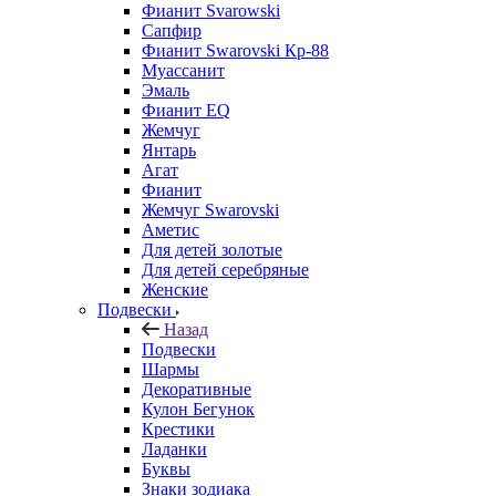
Фианит Svarowski
Сапфир
Фианит Swarovski Кр-88
Муассанит
Эмаль
Фианит EQ
Жемчуг
Янтарь
Агат
Фианит
Жемчуг Swarovski
Аметис
Для детей золотые
Для детей серебряные
Женские
Подвески
Назад
Подвески
Шармы
Декоративные
Кулон Бегунок
Крестики
Ладанки
Буквы
Знаки зодиака