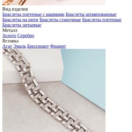
Вид изделия
Браслеты плетеные с шармами
Браслеты штампованные
Браслеты на нити
Браслеты станочные
Браслеты плетеные
Браслеты литьевые
Металл
Золото
Серебро
Вставка
Агат
Эмаль
Бриллиант
Фианит