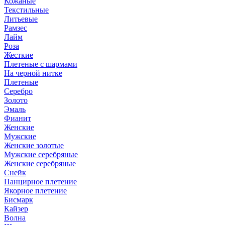
Кожаные
Текстильные
Литьевые
Рамзес
Лайм
Роза
Жесткие
Плетеные с шармами
На черной нитке
Плетеные
Серебро
Золото
Эмаль
Фианит
Женские
Мужские
Женские золотые
Мужские серебряные
Женские серебряные
Снейк
Панцирное плетение
Якорное плетение
Бисмарк
Кайзер
Волна