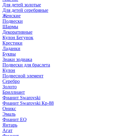
Для детей золотые
Для детей серебряные
Женские
Подвески
Шармы
Декоративные
Кулон Бегунок
Крестики
Ладанки
Буквы
Знаки зодиака
Подвески для браслета
Кулон
Подвесной элемент
Серебро
Золото
Бриллиант
Фианит Swarovski
Фианит Swarovski Кр-88
Оникс
Эмаль
Фианит EQ
Янтарь
Агат
Фианит