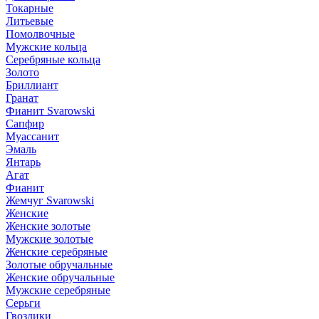
Токарные
Литьевые
Помолвочные
Мужские кольца
Серебряные кольца
Золото
Бриллиант
Гранат
Фианит Svarowski
Сапфир
Муассанит
Эмаль
Янтарь
Агат
Фианит
Жемчуг Svarowski
Женские
Женские золотые
Мужские золотые
Женские серебряные
Золотые обручальные
Женские обручальные
Мужские серебряные
Серьги
Гвоздики