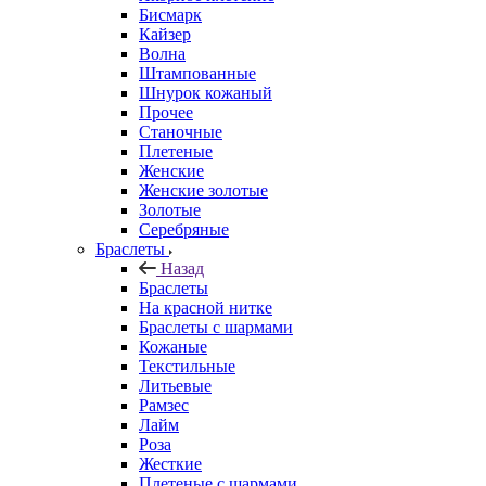
Бисмарк
Кайзер
Волна
Штампованные
Шнурок кожаный
Прочее
Станочные
Плетеные
Женские
Женские золотые
Золотые
Серебряные
Браслеты
Назад
Браслеты
На красной нитке
Браслеты с шармами
Кожаные
Текстильные
Литьевые
Рамзес
Лайм
Роза
Жесткие
Плетеные с шармами