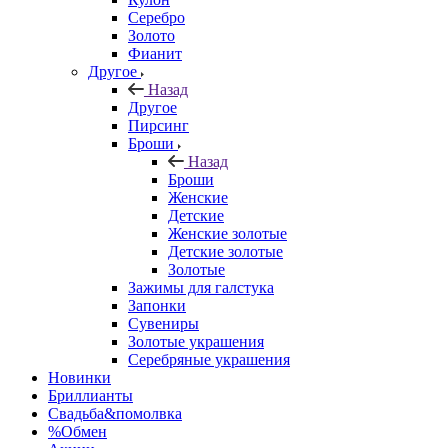
Серебро
Золото
Фианит
Другое
Назад
Другое
Пирсинг
Броши
Назад
Броши
Женские
Детские
Женские золотые
Детские золотые
Золотые
Зажимы для галстука
Запонки
Сувениры
Золотые украшения
Серебряные украшения
Новинки
Бриллианты
Свадьба&помолвка
%Обмен