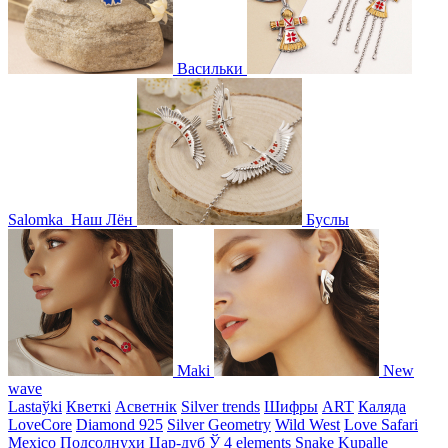
Васильки
Salomka
Наш Лён
Буслы
Maki
New
wave
Lastaўki
Кветкі
Асветнiк
Silver trends
Шифры
ART
Каляда
LoveCore
Diamond 925
Silver Geometry
Wild West
Love Safari
Mexico
Подсолнухи
Цар-дуб
Ў
4 elements
Snake
Kupalle