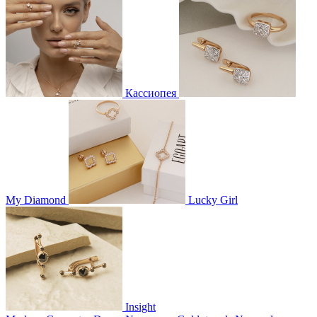
Кассиопея
My Diamond
Lucky Girl
Insight