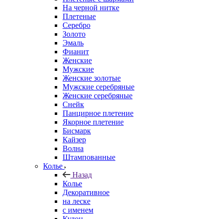
На черной нитке
Плетеные
Серебро
Золото
Эмаль
Фианит
Женские
Мужские
Женские золотые
Мужские серебряные
Женские серебряные
Снейк
Панцирное плетение
Якорное плетение
Бисмарк
Кайзер
Волна
Штампованные
Колье
Назад
Колье
Декоративное
на леске
с именем
Кулон