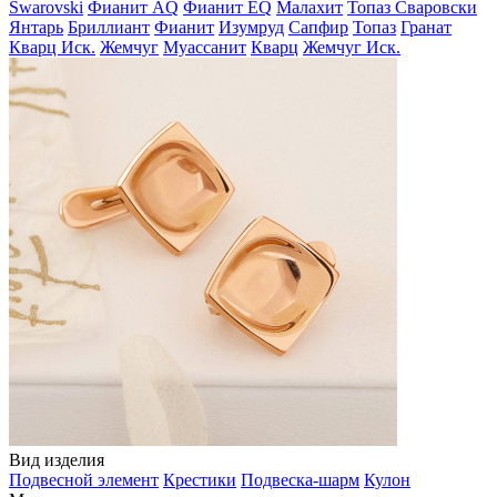
Swarovski
Фианит AQ
Фианит EQ
Малахит
Топаз Сваровски
Янтарь
Бриллиант
Фианит
Изумруд
Сапфир
Топаз
Гранат
Кварц Иск.
Жемчуг
Муассанит
Кварц
Жемчуг Иск.
Вид изделия
Подвесной элемент
Крестики
Подвеска-шарм
Кулон