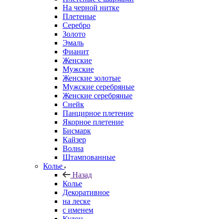
На черной нитке
Плетеные
Серебро
Золото
Эмаль
Фианит
Женские
Мужские
Женские золотые
Мужские серебряные
Женские серебряные
Снейк
Панцирное плетение
Якорное плетение
Бисмарк
Кайзер
Волна
Штампованные
Колье
Назад
Колье
Декоративное
на леске
с именем
Кулон