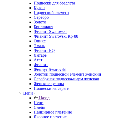
Подвески для браслета
Кулон
Подвесной элемент
Серебро
Золото
Бриллиант
Фианит Swarovski
Фианит Swarovski Кр-88
Оникс
Эмаль
Фианит EQ
Янтарь
Агат
Фианит
Жемчуг Swarovski
Золотой подвесной элемент женcкий
Серебряная подвеска-шарм женская
Женские кулоны
Подвески на серьги
Цепи
Назад
Цепи
Снейк
Панцирное плетение
Якорное плетение