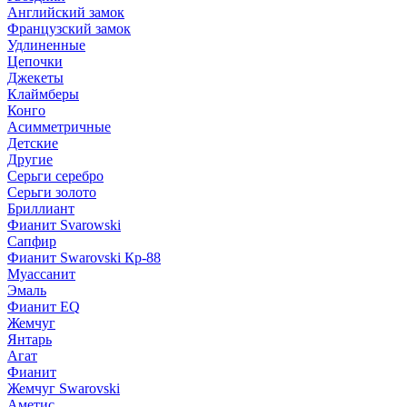
Английский замок
Французский замок
Удлиненные
Цепочки
Джекеты
Клаймберы
Конго
Асимметричные
Детские
Другие
Серьги серебро
Серьги золото
Бриллиант
Фианит Svarowski
Сапфир
Фианит Swarovski Кр-88
Муассанит
Эмаль
Фианит EQ
Жемчуг
Янтарь
Агат
Фианит
Жемчуг Swarovski
Аметис