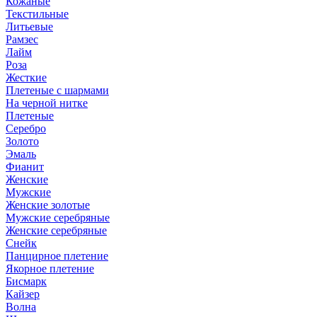
Кожаные
Текстильные
Литьевые
Рамзес
Лайм
Роза
Жесткие
Плетеные с шармами
На черной нитке
Плетеные
Серебро
Золото
Эмаль
Фианит
Женские
Мужские
Женские золотые
Мужские серебряные
Женские серебряные
Снейк
Панцирное плетение
Якорное плетение
Бисмарк
Кайзер
Волна