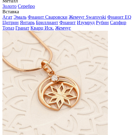
Металл
Золото
Серебро
Вставка
Агат
Эмаль
Фианит Сваровски
Жемчуг Swarovski
Фианит EQ
Цитрин
Янтарь
Бриллиант
Фианит
Изумруд
Рубин
Сапфир
Топаз
Гранат
Кварц Иск.
Жемчуг