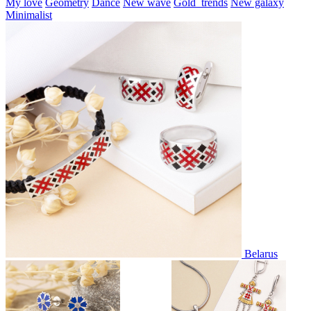
My love
Geometry
Dance
New wave
Gold_trends
New galaxy
Minimalist
Belarus