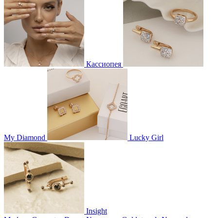
Кассиопея
My Diamond
Lucky Girl
Insight