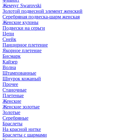
Жемчуг Swarovski
Золотой подвесной элемент женcкий
Серебряная подвеска-шарм женская
Женские кулоны
Подвески на серьги
Цепи
Снейк
Панцирное плетение
Якорное плетение
Бисмарк
Кайзер
Волна
Штампованные
Шнурок кожаный
Прочее
Станочные
Плетеные
Женские
Женские золотые
Золотые
Серебряные
Браслеты
На красной нитке
Браслеты с шармами