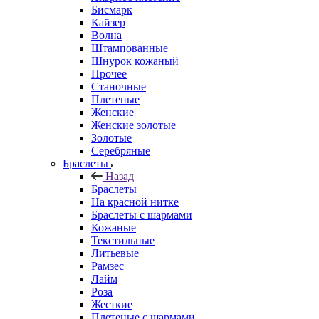
Бисмарк
Кайзер
Волна
Штампованные
Шнурок кожаный
Прочее
Станочные
Плетеные
Женские
Женские золотые
Золотые
Серебряные
Браслеты
Назад
Браслеты
На красной нитке
Браслеты с шармами
Кожаные
Текстильные
Литьевые
Рамзес
Лайм
Роза
Жесткие
Плетеные с шармами