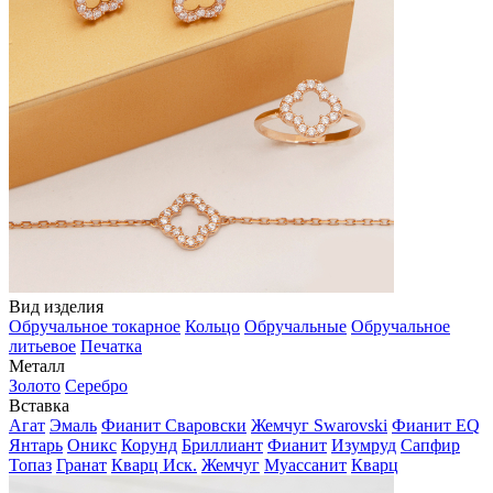
Вид изделия
Обручальное токарное
Кольцо
Обручальные
Обручальное
литьевое
Печатка
Металл
Золото
Серебро
Вставка
Агат
Эмаль
Фианит Сваровски
Жемчуг Swarovski
Фианит EQ
Янтарь
Оникс
Корунд
Бриллиант
Фианит
Изумруд
Сапфир
Топаз
Гранат
Кварц Иск.
Жемчуг
Муассанит
Кварц