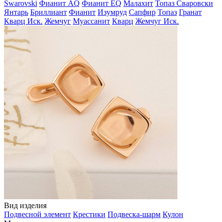
Swarovski
Фианит AQ
Фианит EQ
Малахит
Топаз Сваровски
Янтарь
Бриллиант
Фианит
Изумруд
Сапфир
Топаз
Гранат
Кварц Иск.
Жемчуг
Муассанит
Кварц
Жемчуг Иск.
Вид изделия
Подвесной элемент
Крестики
Подвеска-шарм
Кулон