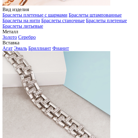
Вид изделия
Браслеты плетеные с шармами
Браслеты штампованные
Браслеты на нити
Браслеты станочные
Браслеты плетеные
Браслеты литьевые
Металл
Золото
Серебро
Вставка
Агат
Эмаль
Бриллиант
Фианит