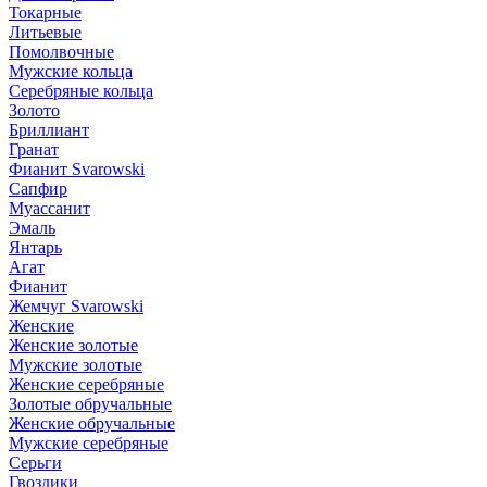
Токарные
Литьевые
Помолвочные
Мужские кольца
Серебряные кольца
Золото
Бриллиант
Гранат
Фианит Svarowski
Сапфир
Муассанит
Эмаль
Янтарь
Агат
Фианит
Жемчуг Svarowski
Женские
Женские золотые
Мужские золотые
Женские серебряные
Золотые обручальные
Женские обручальные
Мужские серебряные
Серьги
Гвоздики