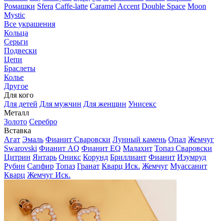
Ромашки
Sfera
Caffe-latte
Caramel
Accent
Double Space
Moon
Mystic
Все украшения
Кольца
Серьги
Подвески
Цепи
Браслеты
Колье
Другое
Для кого
Для детей
Для мужчин
Для женщин
Унисекс
Металл
Золото
Серебро
Вставка
Агат
Эмаль
Фианит Сваровски
Лунный камень
Опал
Жемчуг
Swarovski
Фианит AQ
Фианит EQ
Малахит
Топаз Сваровски
Цитрин
Янтарь
Оникс
Корунд
Бриллиант
Фианит
Изумруд
Рубин
Сапфир
Топаз
Гранат
Кварц Иск.
Жемчуг
Муассанит
Кварц
Жемчуг Иск.