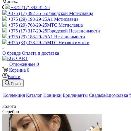
Минск
+375 (17) 392-35-55
+375 (17) 392-35-55
Городской Мстиславца
+375 (29) 198-29-25
A1 Мстиславца
+375 (29) 768-29-25
МТС Мстиславца
+375 (17) 317-29-25
Городской Независимости
+375 (29) 188-29-25
A1 Независимости
+375 (33) 378-29-25
МТС Независимости
О бренде
Оплата и доставка
Отложенные
0
Корзина
0
Войти
Поиск
Коллекция
Каталог
Новинки
Бриллианты
Свадьба&помолвка
Золото
Серебро