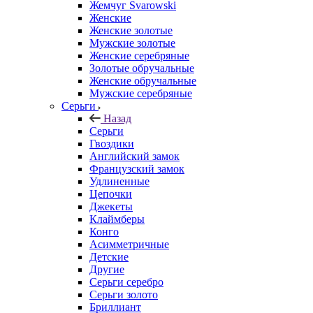
Жемчуг Svarowski
Женские
Женские золотые
Мужские золотые
Женские серебряные
Золотые обручальные
Женские обручальные
Мужские серебряные
Серьги
Назад
Серьги
Гвоздики
Английский замок
Французский замок
Удлиненные
Цепочки
Джекеты
Клаймберы
Конго
Асимметричные
Детские
Другие
Серьги серебро
Серьги золото
Бриллиант