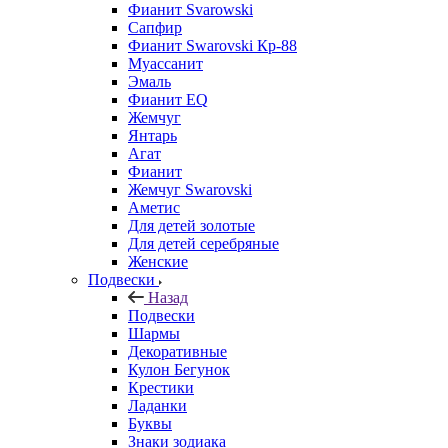
Фианит Svarowski
Сапфир
Фианит Swarovski Кр-88
Муассанит
Эмаль
Фианит EQ
Жемчуг
Янтарь
Агат
Фианит
Жемчуг Swarovski
Аметис
Для детей золотые
Для детей серебряные
Женские
Подвески
Назад
Подвески
Шармы
Декоративные
Кулон Бегунок
Крестики
Ладанки
Буквы
Знаки зодиака