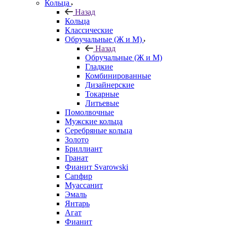
Кольца
Назад
Кольца
Классические
Обручальные (Ж и М)
Назад
Обручальные (Ж и М)
Гладкие
Комбинированные
Дизайнерские
Токарные
Литьевые
Помолвочные
Мужские кольца
Серебряные кольца
Золото
Бриллиант
Гранат
Фианит Svarowski
Сапфир
Муассанит
Эмаль
Янтарь
Агат
Фианит