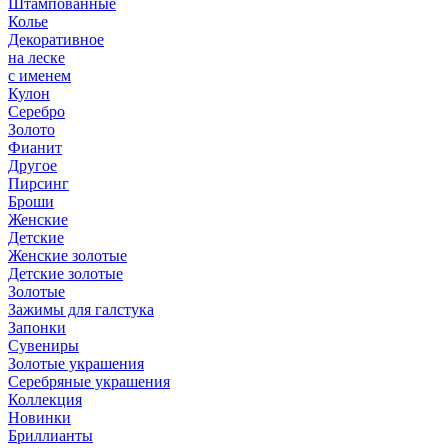
Штампованные
Колье
Декоративное
на леске
с именем
Кулон
Серебро
Золото
Фианит
Другое
Пирсинг
Броши
Женские
Детские
Женские золотые
Детские золотые
Золотые
Зажимы для галстука
Запонки
Сувениры
Золотые украшения
Серебряные украшения
Коллекция
Новинки
Бриллианты