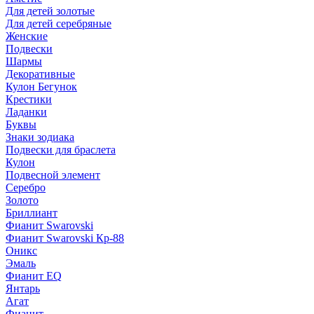
Для детей золотые
Для детей серебряные
Женские
Подвески
Шармы
Декоративные
Кулон Бегунок
Крестики
Ладанки
Буквы
Знаки зодиака
Подвески для браслета
Кулон
Подвесной элемент
Серебро
Золото
Бриллиант
Фианит Swarovski
Фианит Swarovski Кр-88
Оникс
Эмаль
Фианит EQ
Янтарь
Агат
Фианит