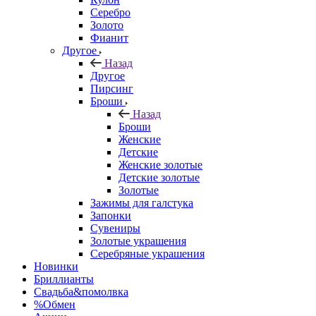
Серебро
Золото
Фианит
Другое
Назад
Другое
Пирсинг
Броши
Назад
Броши
Женские
Детские
Женские золотые
Детские золотые
Золотые
Зажимы для галстука
Запонки
Сувениры
Золотые украшения
Серебряные украшения
Новинки
Бриллианты
Свадьба&помолвка
%Обмен