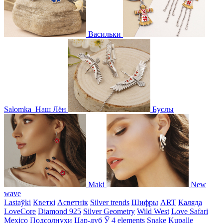
Васильки
Salomka
Наш Лён
Буслы
Maki
New
wave
Lastaўki
Кветкі
Асветнiк
Silver trends
Шифры
ART
Каляда
LoveCore
Diamond 925
Silver Geometry
Wild West
Love Safari
Mexico
Подсолнухи
Цар-дуб
Ў
4 elements
Snake
Kupalle