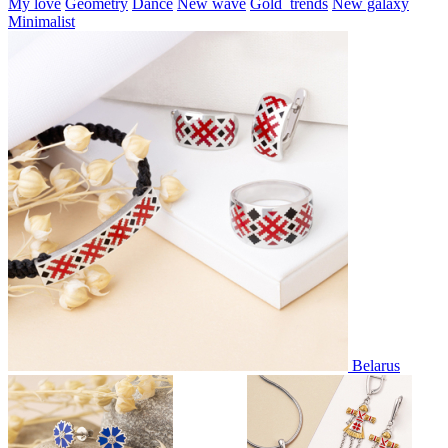
My love
Geometry
Dance
New wave
Gold_trends
New galaxy
Minimalist
Belarus