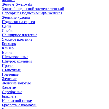
Жемчуг Swarovski
Золотой подвесной элемент женcкий
Серебряная подвеска-шарм женская
Женские кулоны
Подвески на серьги
Цепи
Снейк
Панцирное плетение
Якорное плетение
Бисмарк
Кайзер
Волна
Штампованные
Шнурок кожаный
Прочее
Станочные
Плетеные
Женские
Женские золотые
Золотые
Серебряные
Браслеты
На красной нитке
Браслеты с шармами