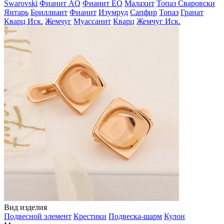
Swarovski
Фианит AQ
Фианит EQ
Малахит
Топаз Сваровски
Янтарь
Бриллиант
Фианит
Изумруд
Сапфир
Топаз
Гранат
Кварц Иск.
Жемчуг
Муассанит
Кварц
Жемчуг Иск.
Вид изделия
Подвесной элемент
Крестики
Подвеска-шарм
Кулон