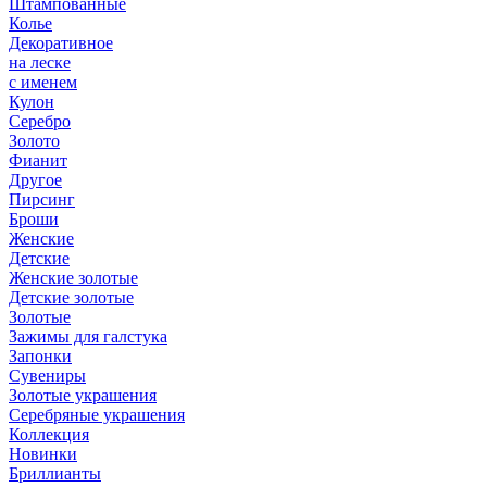
Штампованные
Колье
Декоративное
на леске
с именем
Кулон
Серебро
Золото
Фианит
Другое
Пирсинг
Броши
Женские
Детские
Женские золотые
Детские золотые
Золотые
Зажимы для галстука
Запонки
Сувениры
Золотые украшения
Серебряные украшения
Коллекция
Новинки
Бриллианты