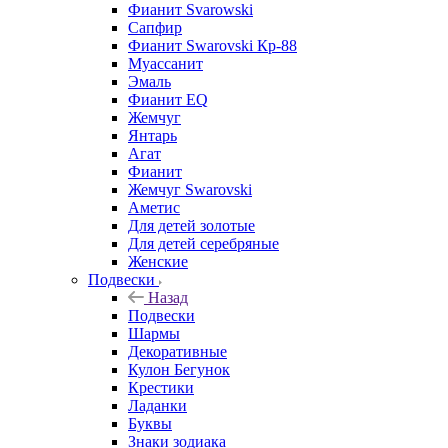
Фианит Svarowski
Сапфир
Фианит Swarovski Кр-88
Муассанит
Эмаль
Фианит EQ
Жемчуг
Янтарь
Агат
Фианит
Жемчуг Swarovski
Аметис
Для детей золотые
Для детей серебряные
Женские
Подвески
Назад
Подвески
Шармы
Декоративные
Кулон Бегунок
Крестики
Ладанки
Буквы
Знаки зодиака