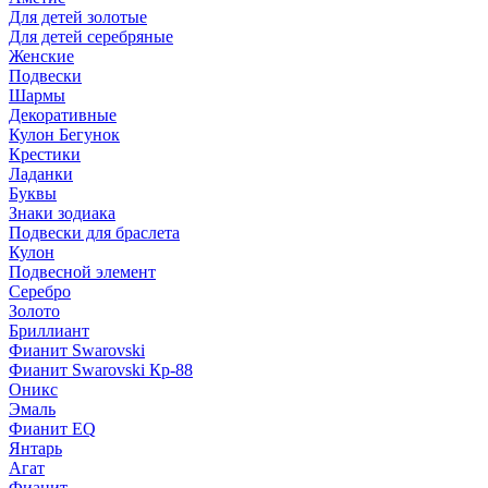
Для детей золотые
Для детей серебряные
Женские
Подвески
Шармы
Декоративные
Кулон Бегунок
Крестики
Ладанки
Буквы
Знаки зодиака
Подвески для браслета
Кулон
Подвесной элемент
Серебро
Золото
Бриллиант
Фианит Swarovski
Фианит Swarovski Кр-88
Оникс
Эмаль
Фианит EQ
Янтарь
Агат
Фианит