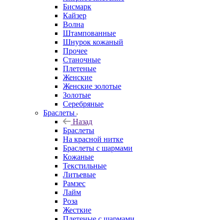
Бисмарк
Кайзер
Волна
Штампованные
Шнурок кожаный
Прочее
Станочные
Плетеные
Женские
Женские золотые
Золотые
Серебряные
Браслеты
Назад
Браслеты
На красной нитке
Браслеты с шармами
Кожаные
Текстильные
Литьевые
Рамзес
Лайм
Роза
Жесткие
Плетеные с шармами