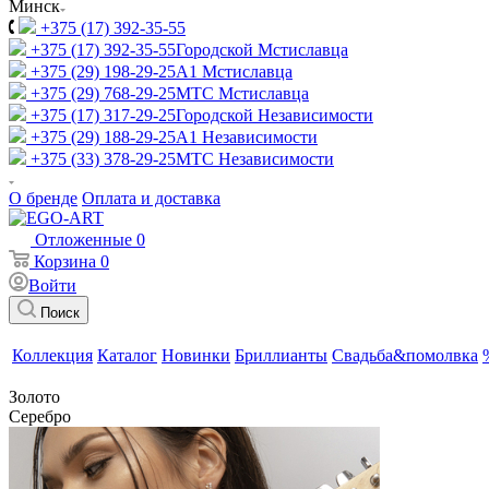
Минск
+375 (17) 392-35-55
+375 (17) 392-35-55
Городской Мстиславца
+375 (29) 198-29-25
A1 Мстиславца
+375 (29) 768-29-25
МТС Мстиславца
+375 (17) 317-29-25
Городской Независимости
+375 (29) 188-29-25
A1 Независимости
+375 (33) 378-29-25
МТС Независимости
О бренде
Оплата и доставка
Отложенные
0
Корзина
0
Войти
Поиск
Коллекция
Каталог
Новинки
Бриллианты
Свадьба&помолвка
Золото
Серебро