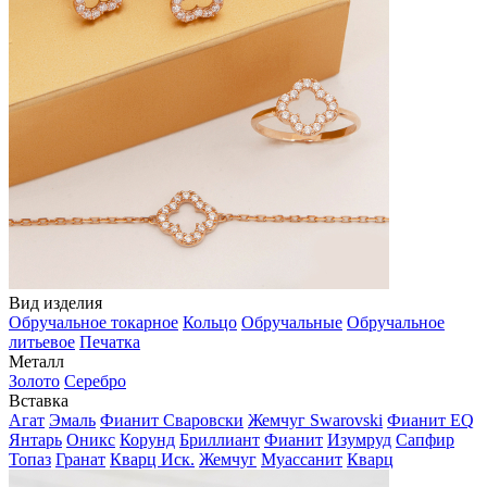
Вид изделия
Обручальное токарное
Кольцо
Обручальные
Обручальное
литьевое
Печатка
Металл
Золото
Серебро
Вставка
Агат
Эмаль
Фианит Сваровски
Жемчуг Swarovski
Фианит EQ
Янтарь
Оникс
Корунд
Бриллиант
Фианит
Изумруд
Сапфир
Топаз
Гранат
Кварц Иск.
Жемчуг
Муассанит
Кварц