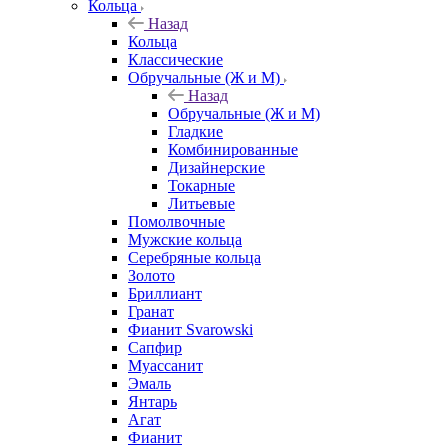
Кольца
Назад
Кольца
Классические
Обручальные (Ж и М)
Назад
Обручальные (Ж и М)
Гладкие
Комбинированные
Дизайнерские
Токарные
Литьевые
Помолвочные
Мужские кольца
Серебряные кольца
Золото
Бриллиант
Гранат
Фианит Svarowski
Сапфир
Муассанит
Эмаль
Янтарь
Агат
Фианит