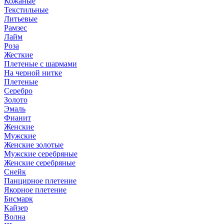
Кожаные
Текстильные
Литьевые
Рамзес
Лайм
Роза
Жесткие
Плетеные с шармами
На черной нитке
Плетеные
Серебро
Золото
Эмаль
Фианит
Женские
Мужские
Женские золотые
Мужские серебряные
Женские серебряные
Снейк
Панцирное плетение
Якорное плетение
Бисмарк
Кайзер
Волна