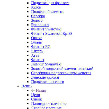
Подвески для браслета
Кулон
Подвесной элемент
Серебро
Золото
Бриллиант
Фианит Swarovski
Фианит Swarovski Кр-88
Оникс
Эмаль
Фианит EQ
Янтарь
Агат
Фианит
Жемчуг Swarovski
Золотой подвесной элемент женcкий
Серебряная подвеска-шарм женская
Женские кулоны
Подвески на серьги
Цепи
Назад
Цепи
Снейк
Панцирное плетение
Якорное плетение