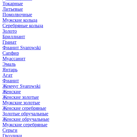
Токарные
Литьевые
Помолвочные
Мужские кольца
Серебряные кольца
Золото
Бриллиант
Гранат
Фианит Svarowski
Сапфир
Муассанит
Эмаль
Янтарь
Агат
Фианит
Жемчуг Svarowski
Женские
Женские золотые
Мужские золотые
Женские серебряные
Золотые обручальные
Женские обручальные
Мужские серебряные
Серьги
Гвоздики