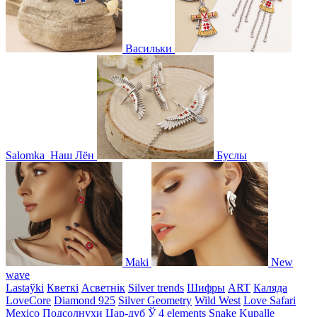
Васильки
Salomka
Наш Лён
Буслы
Maki
New
wave
Lastaўki
Кветкі
Асветнiк
Silver trends
Шифры
ART
Каляда
LoveCore
Diamond 925
Silver Geometry
Wild West
Love Safari
Mexico
Подсолнухи
Цар-дуб
Ў
4 elements
Snake
Kupalle