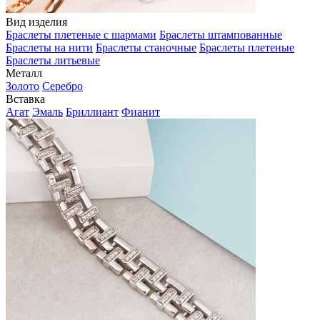
Вид изделия
Браслеты плетеные с шармами
Браслеты штампованные
Браслеты на нити
Браслеты станочные
Браслеты плетеные
Браслеты литьевые
Металл
Золото
Серебро
Вставка
Агат
Эмаль
Бриллиант
Фианит