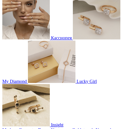
Кассиопея
My Diamond
Lucky Girl
Insight