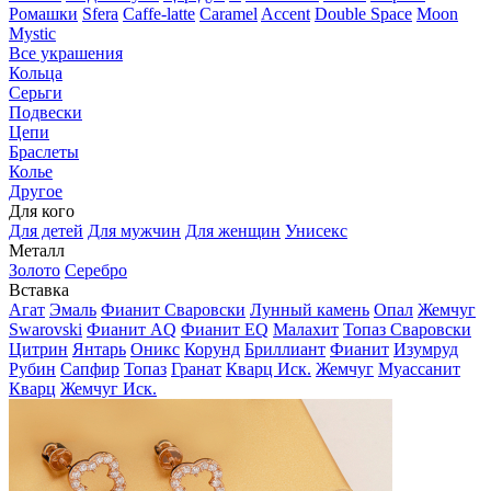
Ромашки
Sfera
Caffe-latte
Caramel
Accent
Double Space
Moon
Mystic
Все украшения
Кольца
Серьги
Подвески
Цепи
Браслеты
Колье
Другое
Для кого
Для детей
Для мужчин
Для женщин
Унисекс
Металл
Золото
Серебро
Вставка
Агат
Эмаль
Фианит Сваровски
Лунный камень
Опал
Жемчуг
Swarovski
Фианит AQ
Фианит EQ
Малахит
Топаз Сваровски
Цитрин
Янтарь
Оникс
Корунд
Бриллиант
Фианит
Изумруд
Рубин
Сапфир
Топаз
Гранат
Кварц Иск.
Жемчуг
Муассанит
Кварц
Жемчуг Иск.