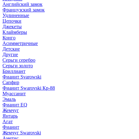
Английский замок
Французский замок
Удлиненные
Цепочки
Джекеты
Клаймберы
Конго
Асимметричные
Детские
Другие
Серьги серебро
Серьги золото
Бриллиант
Фианит Svarowski
Сапфир
Фианит Swarovski Кр-88
Муассанит
Эмаль
Фианит EQ
Жемчуг
Янтарь
Агат
Фианит
Жемчуг Swarovski
Аметис