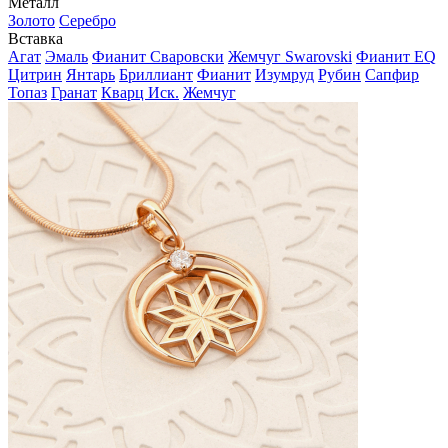
Металл
Золото
Серебро
Вставка
Агат
Эмаль
Фианит Сваровски
Жемчуг Swarovski
Фианит EQ
Цитрин
Янтарь
Бриллиант
Фианит
Изумруд
Рубин
Сапфир
Топаз
Гранат
Кварц Иск.
Жемчуг