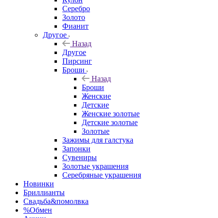
Серебро
Золото
Фианит
Другое
Назад
Другое
Пирсинг
Броши
Назад
Броши
Женские
Детские
Женские золотые
Детские золотые
Золотые
Зажимы для галстука
Запонки
Сувениры
Золотые украшения
Серебряные украшения
Новинки
Бриллианты
Свадьба&помолвка
%Обмен