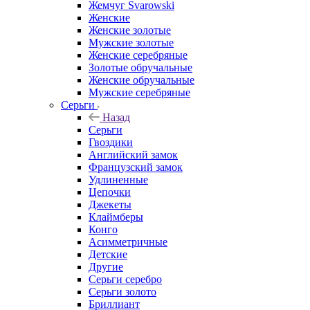
Жемчуг Svarowski
Женские
Женские золотые
Мужские золотые
Женские серебряные
Золотые обручальные
Женские обручальные
Мужские серебряные
Серьги
Назад
Серьги
Гвоздики
Английский замок
Французский замок
Удлиненные
Цепочки
Джекеты
Клаймберы
Конго
Асимметричные
Детские
Другие
Серьги серебро
Серьги золото
Бриллиант