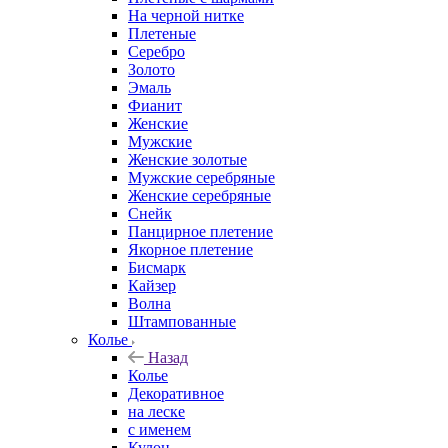
На черной нитке
Плетеные
Серебро
Золото
Эмаль
Фианит
Женские
Мужские
Женские золотые
Мужские серебряные
Женские серебряные
Снейк
Панцирное плетение
Якорное плетение
Бисмарк
Кайзер
Волна
Штампованные
Колье
Назад
Колье
Декоративное
на леске
с именем
Кулон