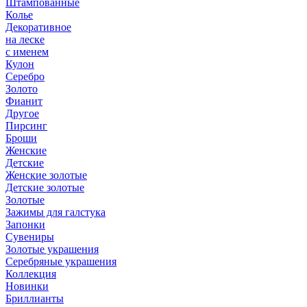
Штампованные
Колье
Декоративное
на леске
с именем
Кулон
Серебро
Золото
Фианит
Другое
Пирсинг
Броши
Женские
Детские
Женские золотые
Детские золотые
Золотые
Зажимы для галстука
Запонки
Сувениры
Золотые украшения
Серебряные украшения
Коллекция
Новинки
Бриллианты