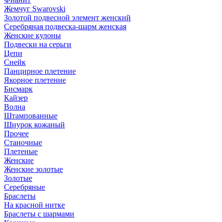
Жемчуг Swarovski
Золотой подвесной элемент женcкий
Серебряная подвеска-шарм женская
Женские кулоны
Подвески на серьги
Цепи
Снейк
Панцирное плетение
Якорное плетение
Бисмарк
Кайзер
Волна
Штампованные
Шнурок кожаный
Прочее
Станочные
Плетеные
Женские
Женские золотые
Золотые
Серебряные
Браслеты
На красной нитке
Браслеты с шармами