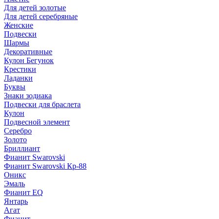
Для детей золотые
Для детей серебряные
Женские
Подвески
Шармы
Декоративные
Кулон Бегунок
Крестики
Ладанки
Буквы
Знаки зодиака
Подвески для браслета
Кулон
Подвесной элемент
Серебро
Золото
Бриллиант
Фианит Swarovski
Фианит Swarovski Кр-88
Оникс
Эмаль
Фианит EQ
Янтарь
Агат
Фианит