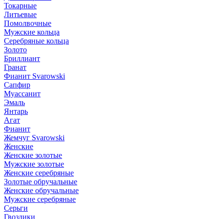
Токарные
Литьевые
Помолвочные
Мужские кольца
Серебряные кольца
Золото
Бриллиант
Гранат
Фианит Svarowski
Сапфир
Муассанит
Эмаль
Янтарь
Агат
Фианит
Жемчуг Svarowski
Женские
Женские золотые
Мужские золотые
Женские серебряные
Золотые обручальные
Женские обручальные
Мужские серебряные
Серьги
Гвоздики