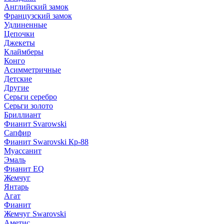
Английский замок
Французский замок
Удлиненные
Цепочки
Джекеты
Клаймберы
Конго
Асимметричные
Детские
Другие
Серьги серебро
Серьги золото
Бриллиант
Фианит Svarowski
Сапфир
Фианит Swarovski Кр-88
Муассанит
Эмаль
Фианит EQ
Жемчуг
Янтарь
Агат
Фианит
Жемчуг Swarovski
Аметис