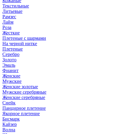
Кожаные
Текстильные
Литьевые
Рамзес
Лайм
Роза
Жесткие
Плетеные с шармами
На черной нитке
Плетеные
Серебро
Золото
Эмаль
Фианит
Женские
Мужские
Женские золотые
Мужские серебряные
Женские серебряные
Снейк
Панцирное плетение
Якорное плетение
Бисмарк
Кайзер
Волна