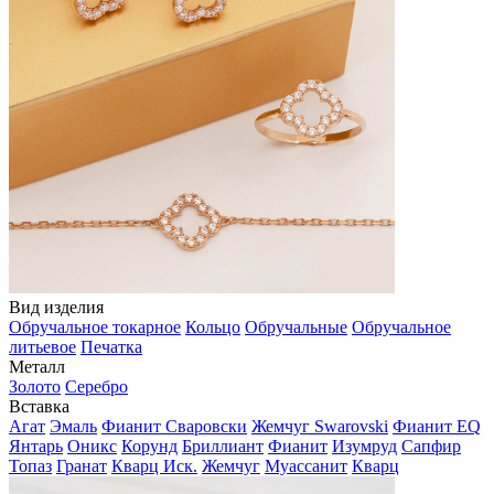
Вид изделия
Обручальное токарное
Кольцо
Обручальные
Обручальное
литьевое
Печатка
Металл
Золото
Серебро
Вставка
Агат
Эмаль
Фианит Сваровски
Жемчуг Swarovski
Фианит EQ
Янтарь
Оникс
Корунд
Бриллиант
Фианит
Изумруд
Сапфир
Топаз
Гранат
Кварц Иск.
Жемчуг
Муассанит
Кварц