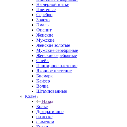
На черной нитке
Плетеные
Серебро
Золото
Эмаль
Фианит
Женские
Мужские
Женские золотые
Мужские серебряные
Женские серебряные
Снейк
Панцирное плетение
Якорное плетение
Бисмарк
Кайзер
Волна
Штампованные
Колье
Назад
Колье
Декоративное
на леске
с именем
Кулон