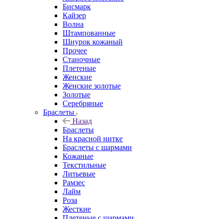
Бисмарк
Кайзер
Волна
Штампованные
Шнурок кожаный
Прочее
Станочные
Плетеные
Женские
Женские золотые
Золотые
Серебряные
Браслеты
Назад
Браслеты
На красной нитке
Браслеты с шармами
Кожаные
Текстильные
Литьевые
Рамзес
Лайм
Роза
Жесткие
Плетеные с шармами