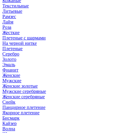
Кожаные
Текстильные
Литьевые
Рамзес
Лайм
Роза
Жесткие
Плетеные с шармами
На черной нитке
Плетеные
Серебро
Золото
Эмаль
Фианит
Женские
Мужские
Женские золотые
Мужские серебряные
Женские серебряные
Снейк
Панцирное плетение
Якорное плетение
Бисмарк
Кайзер
Волна