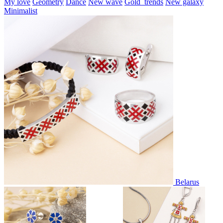
My love
Geometry
Dance
New wave
Gold_trends
New galaxy
Minimalist
Belarus