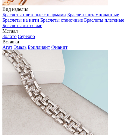
Вид изделия
Браслеты плетеные с шармами
Браслеты штампованные
Браслеты на нити
Браслеты станочные
Браслеты плетеные
Браслеты литьевые
Металл
Золото
Серебро
Вставка
Агат
Эмаль
Бриллиант
Фианит