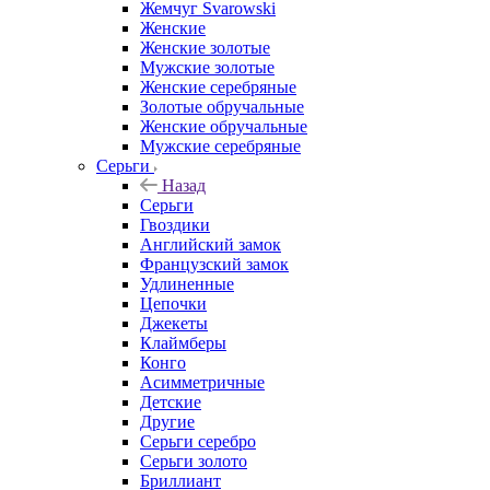
Жемчуг Svarowski
Женские
Женские золотые
Мужские золотые
Женские серебряные
Золотые обручальные
Женские обручальные
Мужские серебряные
Серьги
Назад
Серьги
Гвоздики
Английский замок
Французский замок
Удлиненные
Цепочки
Джекеты
Клаймберы
Конго
Асимметричные
Детские
Другие
Серьги серебро
Серьги золото
Бриллиант