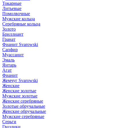
Токарные
Литьевые
Помолвочные
Мужские кольца
Серебряные кольца
Золото
Бриллиант
Гранат
Фианит Svarowski
Сапфир
Муассанит
Эмаль
Янтарь
Агат
Фианит
Жемчуг Svarowski
Женские
Женские золотые
Мужские золотые
Женские серебряные
Золотые обручальные
Женские обручальные
Мужские серебряные
Серьги
Гвоздики