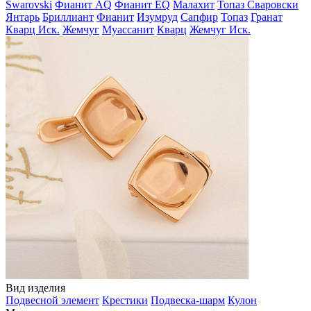
Swarovski
Фианит AQ
Фианит EQ
Малахит
Топаз Сваровски
Янтарь
Бриллиант
Фианит
Изумруд
Сапфир
Топаз
Гранат
Кварц Иск.
Жемчуг
Муассанит
Кварц
Жемчуг Иск.
Вид изделия
Подвесной элемент
Крестики
Подвеска-шарм
Кулон