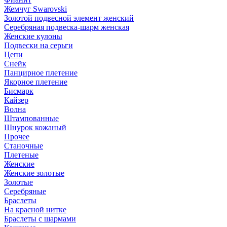
Жемчуг Swarovski
Золотой подвесной элемент женcкий
Серебряная подвеска-шарм женская
Женские кулоны
Подвески на серьги
Цепи
Снейк
Панцирное плетение
Якорное плетение
Бисмарк
Кайзер
Волна
Штампованные
Шнурок кожаный
Прочее
Станочные
Плетеные
Женские
Женские золотые
Золотые
Серебряные
Браслеты
На красной нитке
Браслеты с шармами