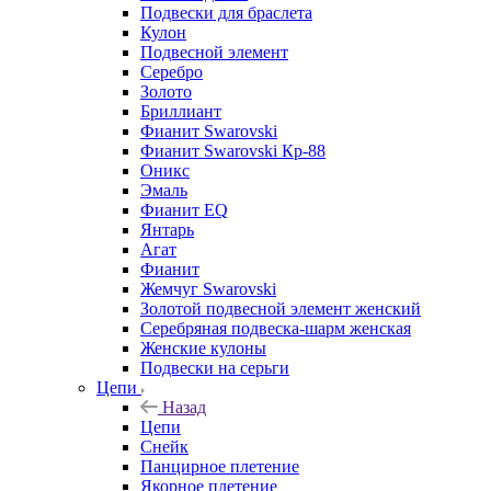
Подвески для браслета
Кулон
Подвесной элемент
Серебро
Золото
Бриллиант
Фианит Swarovski
Фианит Swarovski Кр-88
Оникс
Эмаль
Фианит EQ
Янтарь
Агат
Фианит
Жемчуг Swarovski
Золотой подвесной элемент женcкий
Серебряная подвеска-шарм женская
Женские кулоны
Подвески на серьги
Цепи
Назад
Цепи
Снейк
Панцирное плетение
Якорное плетение