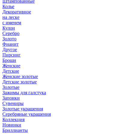
Штампованные
Колье
Декоративное
на леске
с именем
Кулон
Серебро
Золото
Фианит
Другое
Пирсинг
Броши
Женские
Детские
Женские золотые
Детские золотые
Золотые
Зажимы для галстука
Запонки
Сувениры
Золотые украшения
Серебряные украшения
Коллекция
Новинки
Бриллианты