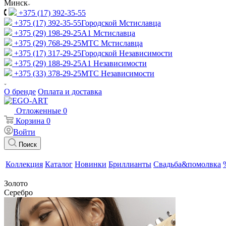
Минск
+375 (17) 392-35-55
+375 (17) 392-35-55
Городской Мстиславца
+375 (29) 198-29-25
A1 Мстиславца
+375 (29) 768-29-25
МТС Мстиславца
+375 (17) 317-29-25
Городской Независимости
+375 (29) 188-29-25
A1 Независимости
+375 (33) 378-29-25
МТС Независимости
О бренде
Оплата и доставка
Отложенные
0
Корзина
0
Войти
Поиск
Коллекция
Каталог
Новинки
Бриллианты
Свадьба&помолвка
Золото
Серебро