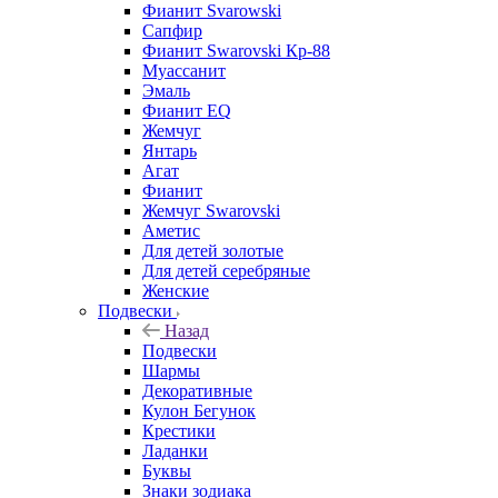
Фианит Svarowski
Сапфир
Фианит Swarovski Кр-88
Муассанит
Эмаль
Фианит EQ
Жемчуг
Янтарь
Агат
Фианит
Жемчуг Swarovski
Аметис
Для детей золотые
Для детей серебряные
Женские
Подвески
Назад
Подвески
Шармы
Декоративные
Кулон Бегунок
Крестики
Ладанки
Буквы
Знаки зодиака