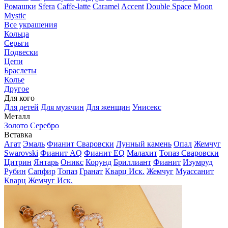
Ромашки
Sfera
Caffe-latte
Caramel
Accent
Double Space
Moon
Mystic
Все украшения
Кольца
Серьги
Подвески
Цепи
Браслеты
Колье
Другое
Для кого
Для детей
Для мужчин
Для женщин
Унисекс
Металл
Золото
Серебро
Вставка
Агат
Эмаль
Фианит Сваровски
Лунный камень
Опал
Жемчуг
Swarovski
Фианит AQ
Фианит EQ
Малахит
Топаз Сваровски
Цитрин
Янтарь
Оникс
Корунд
Бриллиант
Фианит
Изумруд
Рубин
Сапфир
Топаз
Гранат
Кварц Иск.
Жемчуг
Муассанит
Кварц
Жемчуг Иск.