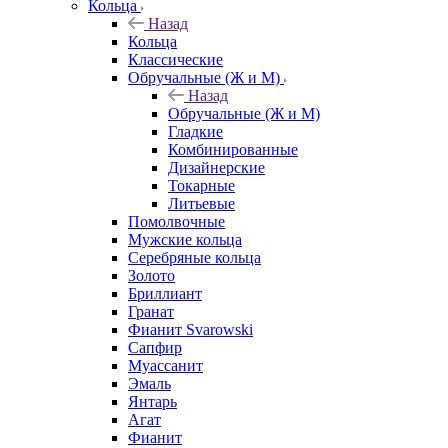
Кольца
Назад
Кольца
Классические
Обручальные (Ж и М)
Назад
Обручальные (Ж и М)
Гладкие
Комбинированные
Дизайнерские
Токарные
Литьевые
Помолвочные
Мужские кольца
Серебряные кольца
Золото
Бриллиант
Гранат
Фианит Svarowski
Сапфир
Муассанит
Эмаль
Янтарь
Агат
Фианит