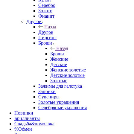
Серебро
Золото
Фианит
Другое
Назад
Другое
Пирсинг
Броши
Назад
Броши
Женские
Детские
Женские золотые
Детские золотые
Золотые
Зажимы для галстука
Запонки
Сувениры
Золотые украшения
Серебряные украшения
Новинки
Бриллианты
Свадьба&помолвка
%Обмен