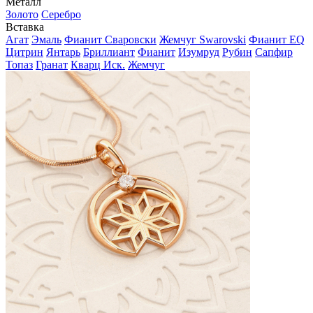
Металл
Золото
Серебро
Вставка
Агат
Эмаль
Фианит Сваровски
Жемчуг Swarovski
Фианит EQ
Цитрин
Янтарь
Бриллиант
Фианит
Изумруд
Рубин
Сапфир
Топаз
Гранат
Кварц Иск.
Жемчуг