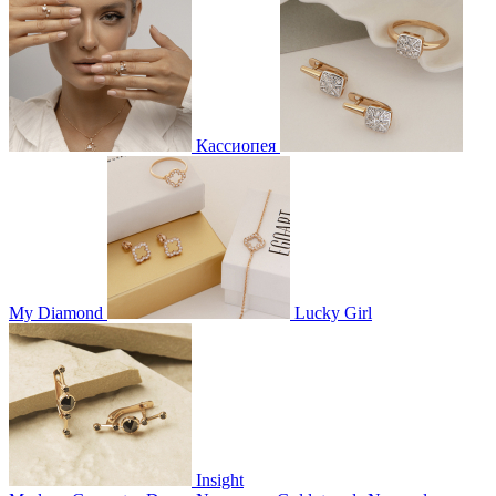
Кассиопея
My Diamond
Lucky Girl
Insight