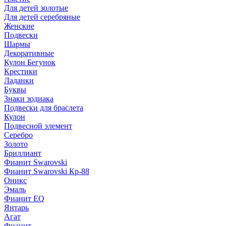
Для детей золотые
Для детей серебряные
Женские
Подвески
Шармы
Декоративные
Кулон Бегунок
Крестики
Ладанки
Буквы
Знаки зодиака
Подвески для браслета
Кулон
Подвесной элемент
Серебро
Золото
Бриллиант
Фианит Swarovski
Фианит Swarovski Кр-88
Оникс
Эмаль
Фианит EQ
Янтарь
Агат
Фианит