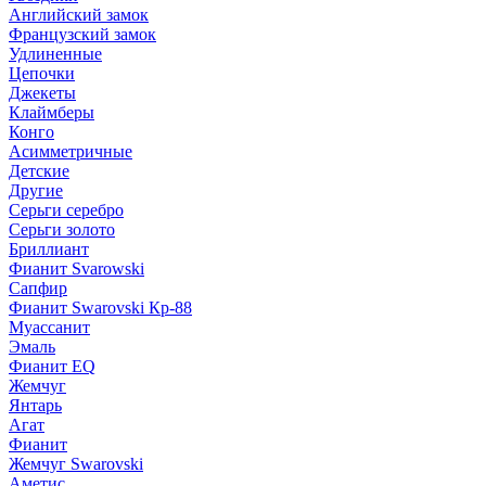
Английский замок
Французский замок
Удлиненные
Цепочки
Джекеты
Клаймберы
Конго
Асимметричные
Детские
Другие
Серьги серебро
Серьги золото
Бриллиант
Фианит Svarowski
Сапфир
Фианит Swarovski Кр-88
Муассанит
Эмаль
Фианит EQ
Жемчуг
Янтарь
Агат
Фианит
Жемчуг Swarovski
Аметис