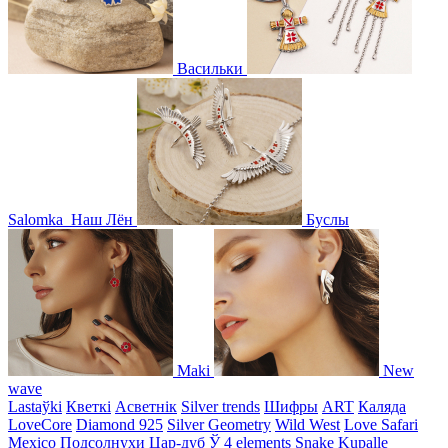
Васильки
Salomka
Наш Лён
Буслы
Maki
New
wave
Lastaўki
Кветкі
Асветнiк
Silver trends
Шифры
ART
Каляда
LoveCore
Diamond 925
Silver Geometry
Wild West
Love Safari
Mexico
Подсолнухи
Цар-дуб
Ў
4 elements
Snake
Kupalle