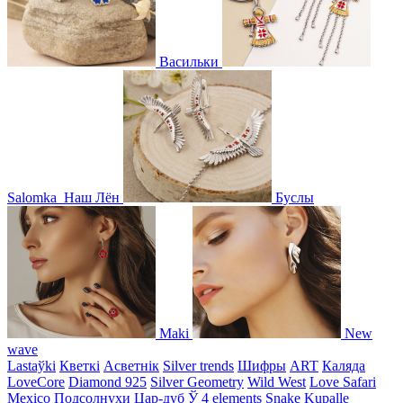
Васильки
Salomka
Наш Лён
Буслы
Maki
New
wave
Lastaўki
Кветкі
Асветнiк
Silver trends
Шифры
ART
Каляда
LoveCore
Diamond 925
Silver Geometry
Wild West
Love Safari
Mexico
Подсолнухи
Цар-дуб
Ў
4 elements
Snake
Kupalle