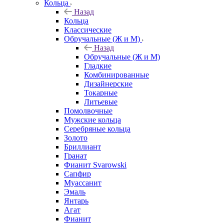
Кольца
Назад
Кольца
Классические
Обручальные (Ж и М)
Назад
Обручальные (Ж и М)
Гладкие
Комбинированные
Дизайнерские
Токарные
Литьевые
Помолвочные
Мужские кольца
Серебряные кольца
Золото
Бриллиант
Гранат
Фианит Svarowski
Сапфир
Муассанит
Эмаль
Янтарь
Агат
Фианит