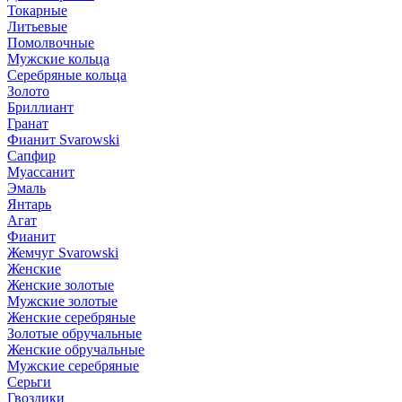
Токарные
Литьевые
Помолвочные
Мужские кольца
Серебряные кольца
Золото
Бриллиант
Гранат
Фианит Svarowski
Сапфир
Муассанит
Эмаль
Янтарь
Агат
Фианит
Жемчуг Svarowski
Женские
Женские золотые
Мужские золотые
Женские серебряные
Золотые обручальные
Женские обручальные
Мужские серебряные
Серьги
Гвоздики