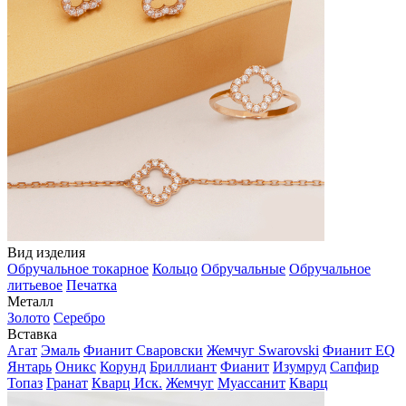
Вид изделия
Обручальное токарное
Кольцо
Обручальные
Обручальное
литьевое
Печатка
Металл
Золото
Серебро
Вставка
Агат
Эмаль
Фианит Сваровски
Жемчуг Swarovski
Фианит EQ
Янтарь
Оникс
Корунд
Бриллиант
Фианит
Изумруд
Сапфир
Топаз
Гранат
Кварц Иск.
Жемчуг
Муассанит
Кварц