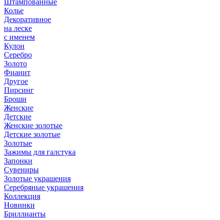
Штампованные
Колье
Декоративное
на леске
с именем
Кулон
Серебро
Золото
Фианит
Другое
Пирсинг
Броши
Женские
Детские
Женские золотые
Детские золотые
Золотые
Зажимы для галстука
Запонки
Сувениры
Золотые украшения
Серебряные украшения
Коллекция
Новинки
Бриллианты