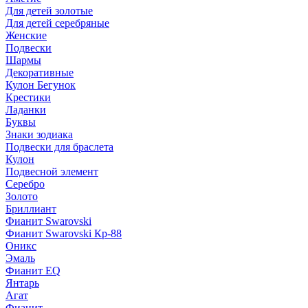
Для детей золотые
Для детей серебряные
Женские
Подвески
Шармы
Декоративные
Кулон Бегунок
Крестики
Ладанки
Буквы
Знаки зодиака
Подвески для браслета
Кулон
Подвесной элемент
Серебро
Золото
Бриллиант
Фианит Swarovski
Фианит Swarovski Кр-88
Оникс
Эмаль
Фианит EQ
Янтарь
Агат
Фианит