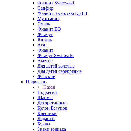
Фианит Svarowski
Сапфир
Фианит Swarovski Кр-88
Муассанит
Эмаль
Фианит EQ
Жемчуг
Янтарь
Агат
Фианит
Жемчуг Swarovski
Аметис
Для детей золотые
Для детей серебряные
Женские
Подвески
Назад
Подвески
Шармы
Декоративные
Кулон Бегунок
Крестики
Ладанки
Буквы
Знаки зодиака