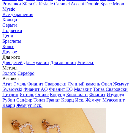
Ромашки
Sfera
Caffe-latte
Caramel
Accent
Double Space
Moon
Mystic
Все украшения
Кольца
Серьги
Подвески
Цепи
Браслеты
Колье
Другое
Для кого
Для детей
Для мужчин
Для женщин
Унисекс
Металл
Золото
Серебро
Вставка
Агат
Эмаль
Фианит Сваровски
Лунный камень
Опал
Жемчуг
Swarovski
Фианит AQ
Фианит EQ
Малахит
Топаз Сваровски
Цитрин
Янтарь
Оникс
Корунд
Бриллиант
Фианит
Изумруд
Рубин
Сапфир
Топаз
Гранат
Кварц Иск.
Жемчуг
Муассанит
Кварц
Жемчуг Иск.