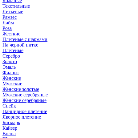
Кожаные
Текстильные
Литьевые
Рамзес
Лайм
Роза
Жесткие
Плетеные с шармами
На черной нитке
Плетеные
Серебро
Золото
Эмаль
Фианит
Женские
Мужские
Женские золотые
Мужские серебряные
Женские серебряные
Снейк
Панцирное плетение
Якорное плетение
Бисмарк
Кайзер
Волна