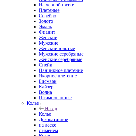
На черной нитке
Плетеные
Серебро
Золото
Эмаль
Фианит
Женские
Мужские
Женские золотые
Мужские серебряные
Женские серебряные
Снейк
Панцирное плетение
Якорное плетение
Бисмарк
Кайзер
Волна
Штампованные
Колье
Назад
Колье
Декоративное
на леске
с именем
Кулон