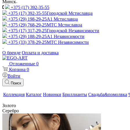
Минск
+375 (17) 392-35-55
+375 (17) 392-35-55
Городской Мстиславца
+375 (29) 198-29-25
A1 Мстиславца
+375 (29) 768-29-25
МТС Мстиславца
+375 (17) 317-29-25
Городской Независимости
+375 (29) 188-29-25
A1 Независимости
+375 (33) 378-29-25
МТС Независимости
О бренде
Оплата и доставка
Отложенные
0
Корзина
0
Войти
Поиск
Коллекция
Каталог
Новинки
Бриллианты
Свадьба&помолвка
Золото
Серебро