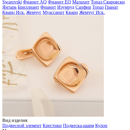
Swarovski
Фианит AQ
Фианит EQ
Малахит
Топаз Сваровски
Янтарь
Бриллиант
Фианит
Изумруд
Сапфир
Топаз
Гранат
Кварц Иск.
Жемчуг
Муассанит
Кварц
Жемчуг Иск.
Вид изделия
Подвесной элемент
Крестики
Подвеска-шарм
Кулон