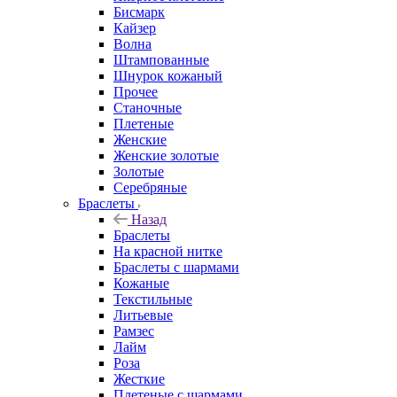
Бисмарк
Кайзер
Волна
Штампованные
Шнурок кожаный
Прочее
Станочные
Плетеные
Женские
Женские золотые
Золотые
Серебряные
Браслеты
Назад
Браслеты
На красной нитке
Браслеты с шармами
Кожаные
Текстильные
Литьевые
Рамзес
Лайм
Роза
Жесткие
Плетеные с шармами