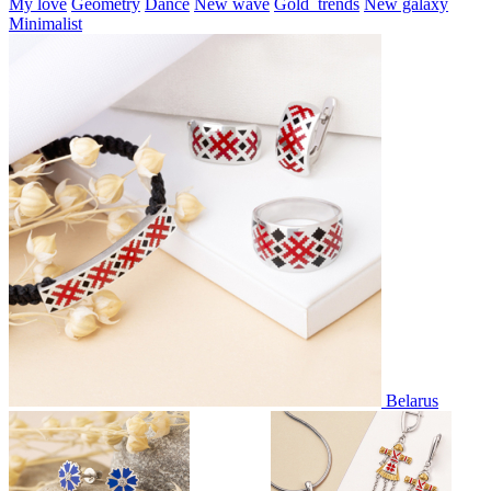
My love
Geometry
Dance
New wave
Gold_trends
New galaxy
Minimalist
Belarus