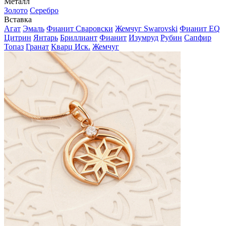
Металл
Золото
Серебро
Вставка
Агат
Эмаль
Фианит Сваровски
Жемчуг Swarovski
Фианит EQ
Цитрин
Янтарь
Бриллиант
Фианит
Изумруд
Рубин
Сапфир
Топаз
Гранат
Кварц Иск.
Жемчуг