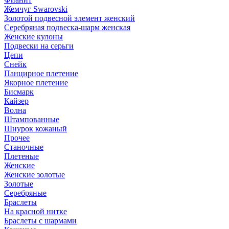
Жемчуг Swarovski
Золотой подвесной элемент женcкий
Серебряная подвеска-шарм женская
Женские кулоны
Подвески на серьги
Цепи
Снейк
Панцирное плетение
Якорное плетение
Бисмарк
Кайзер
Волна
Штампованные
Шнурок кожаный
Прочее
Станочные
Плетеные
Женские
Женские золотые
Золотые
Серебряные
Браслеты
На красной нитке
Браслеты с шармами