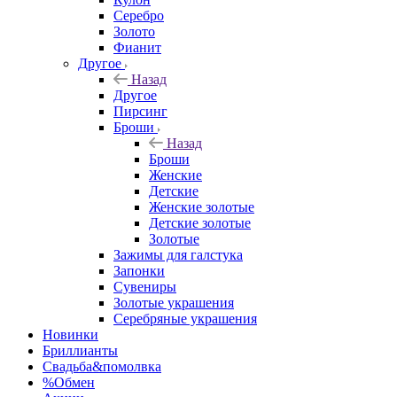
Серебро
Золото
Фианит
Другое
Назад
Другое
Пирсинг
Броши
Назад
Броши
Женские
Детские
Женские золотые
Детские золотые
Золотые
Зажимы для галстука
Запонки
Сувениры
Золотые украшения
Серебряные украшения
Новинки
Бриллианты
Свадьба&помолвка
%Обмен