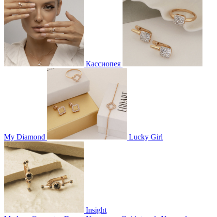
Кассиопея
My Diamond
Lucky Girl
Insight