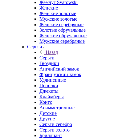
Жемчуг Svarowski
Женские
Женские золотые
Мужские золотые
Женские серебряные
Золотые обручальные
Женские обручальные
Мужские серебряные
Серьги
Назад
Серьги
Гвоздики
Английский замок
Французский замок
Удлиненные
Цепочки
Джекеты
Клаймберы
Конго
Асимметричные
Детские
Другие
Серьги серебро
Серьги золото
Бриллиант