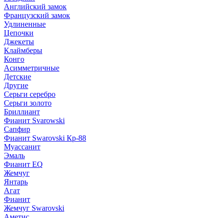
Английский замок
Французский замок
Удлиненные
Цепочки
Джекеты
Клаймберы
Конго
Асимметричные
Детские
Другие
Серьги серебро
Серьги золото
Бриллиант
Фианит Svarowski
Сапфир
Фианит Swarovski Кр-88
Муассанит
Эмаль
Фианит EQ
Жемчуг
Янтарь
Агат
Фианит
Жемчуг Swarovski
Аметис