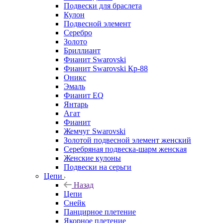
Подвески для браслета
Кулон
Подвесной элемент
Серебро
Золото
Бриллиант
Фианит Swarovski
Фианит Swarovski Кр-88
Оникс
Эмаль
Фианит EQ
Янтарь
Агат
Фианит
Жемчуг Swarovski
Золотой подвесной элемент женcкий
Серебряная подвеска-шарм женская
Женские кулоны
Подвески на серьги
Цепи
Назад
Цепи
Снейк
Панцирное плетение
Якорное плетение