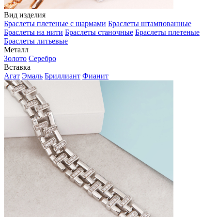
Вид изделия
Браслеты плетеные с шармами
Браслеты штампованные
Браслеты на нити
Браслеты станочные
Браслеты плетеные
Браслеты литьевые
Металл
Золото
Серебро
Вставка
Агат
Эмаль
Бриллиант
Фианит