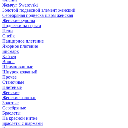
Жемчуг Swarovski
Золотой подвесной элемент женcкий
Серебряная подвеска-шарм женская
Женские кулоны
Подвески на серьги
Цепи
Снейк
Панцирное плетение
Якорное плетение
Бисмарк
Кайзер
Волна
Штампованные
Шнурок кожаный
Прочее
Станочные
Плетеные
Женские
Женские золотые
Золотые
Серебряные
Браслеты
На красной нитке
Браслеты с шармами