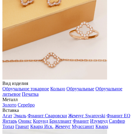
Вид изделия
Обручальное токарное
Кольцо
Обручальные
Обручальное
литьевое
Печатка
Металл
Золото
Серебро
Вставка
Агат
Эмаль
Фианит Сваровски
Жемчуг Swarovski
Фианит EQ
Янтарь
Оникс
Корунд
Бриллиант
Фианит
Изумруд
Сапфир
Топаз
Гранат
Кварц Иск.
Жемчуг
Муассанит
Кварц