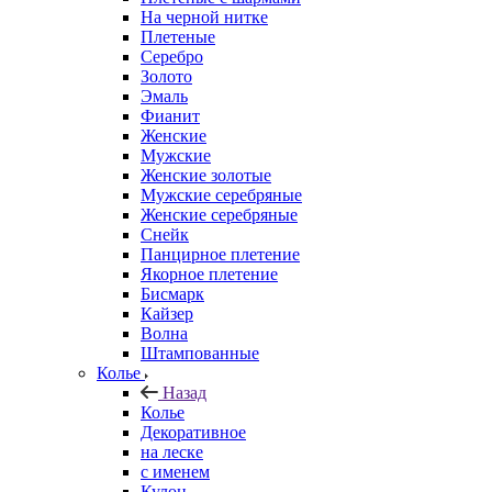
На черной нитке
Плетеные
Серебро
Золото
Эмаль
Фианит
Женские
Мужские
Женские золотые
Мужские серебряные
Женские серебряные
Снейк
Панцирное плетение
Якорное плетение
Бисмарк
Кайзер
Волна
Штампованные
Колье
Назад
Колье
Декоративное
на леске
с именем
Кулон