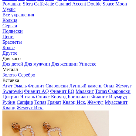
Ромашки
Sfera
Caffe-latte
Caramel
Accent
Double Space
Moon
Mystic
Все украшения
Кольца
Серьги
Подвески
Цепи
Браслеты
Колье
Другое
Для кого
Для детей
Для мужчин
Для женщин
Унисекс
Металл
Золото
Серебро
Вставка
Агат
Эмаль
Фианит Сваровски
Лунный камень
Опал
Жемчуг
Swarovski
Фианит AQ
Фианит EQ
Малахит
Топаз Сваровски
Цитрин
Янтарь
Оникс
Корунд
Бриллиант
Фианит
Изумруд
Рубин
Сапфир
Топаз
Гранат
Кварц Иск.
Жемчуг
Муассанит
Кварц
Жемчуг Иск.