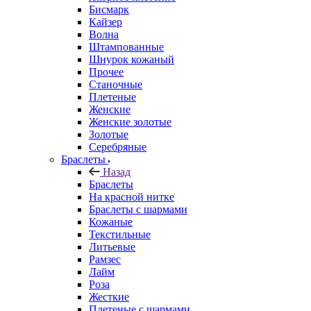
Бисмарк
Кайзер
Волна
Штампованные
Шнурок кожаный
Прочее
Станочные
Плетеные
Женские
Женские золотые
Золотые
Серебряные
Браслеты
Назад
Браслеты
На красной нитке
Браслеты с шармами
Кожаные
Текстильные
Литьевые
Рамзес
Лайм
Роза
Жесткие
Плетеные с шармами