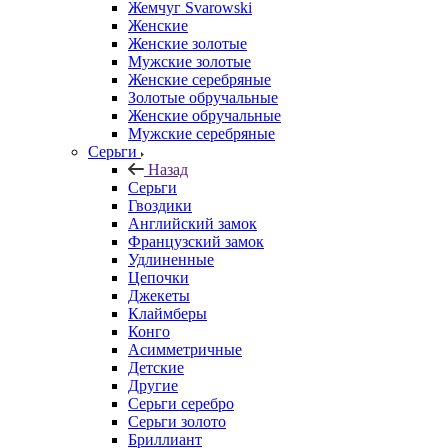
Жемчуг Svarowski
Женские
Женские золотые
Мужские золотые
Женские серебряные
Золотые обручальные
Женские обручальные
Мужские серебряные
Серьги
Назад
Серьги
Гвоздики
Английский замок
Французский замок
Удлиненные
Цепочки
Джекеты
Клаймберы
Конго
Асимметричные
Детские
Другие
Серьги серебро
Серьги золото
Бриллиант