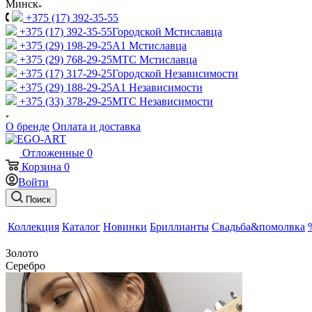
Минск
+375 (17) 392-35-55
+375 (17) 392-35-55
Городской Мстиславца
+375 (29) 198-29-25
A1 Мстиславца
+375 (29) 768-29-25
МТС Мстиславца
+375 (17) 317-29-25
Городской Независимости
+375 (29) 188-29-25
A1 Независимости
+375 (33) 378-29-25
МТС Независимости
О бренде
Оплата и доставка
Отложенные
0
Корзина
0
Войти
Поиск
Коллекция
Каталог
Новинки
Бриллианты
Свадьба&помолвка
Золото
Серебро