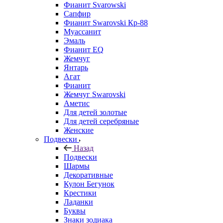
Фианит Svarowski
Сапфир
Фианит Swarovski Кр-88
Муассанит
Эмаль
Фианит EQ
Жемчуг
Янтарь
Агат
Фианит
Жемчуг Swarovski
Аметис
Для детей золотые
Для детей серебряные
Женские
Подвески
Назад
Подвески
Шармы
Декоративные
Кулон Бегунок
Крестики
Ладанки
Буквы
Знаки зодиака