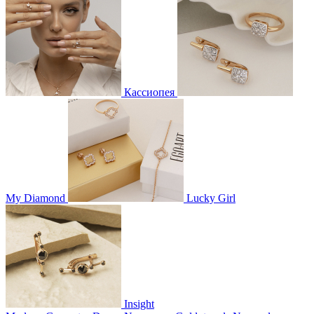
Кассиопея
My Diamond
Lucky Girl
Insight