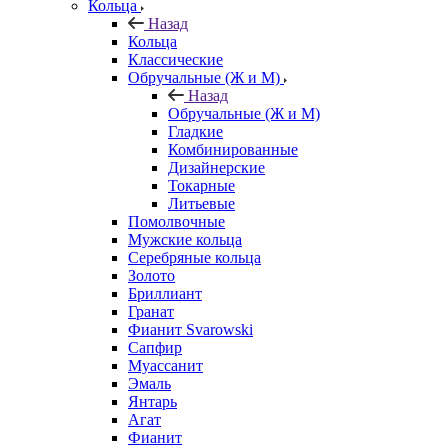
Кольца
Назад
Кольца
Классические
Обручальные (Ж и М)
Назад
Обручальные (Ж и М)
Гладкие
Комбинированные
Дизайнерские
Токарные
Литьевые
Помолвочные
Мужские кольца
Серебряные кольца
Золото
Бриллиант
Гранат
Фианит Svarowski
Сапфир
Муассанит
Эмаль
Янтарь
Агат
Фианит