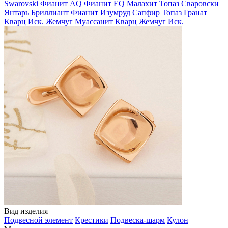
Swarovski
Фианит AQ
Фианит EQ
Малахит
Топаз Сваровски
Янтарь
Бриллиант
Фианит
Изумруд
Сапфир
Топаз
Гранат
Кварц Иск.
Жемчуг
Муассанит
Кварц
Жемчуг Иск.
Вид изделия
Подвесной элемент
Крестики
Подвеска-шарм
Кулон