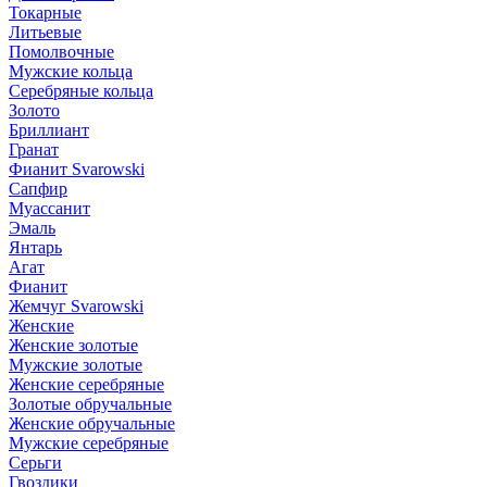
Токарные
Литьевые
Помолвочные
Мужские кольца
Серебряные кольца
Золото
Бриллиант
Гранат
Фианит Svarowski
Сапфир
Муассанит
Эмаль
Янтарь
Агат
Фианит
Жемчуг Svarowski
Женские
Женские золотые
Мужские золотые
Женские серебряные
Золотые обручальные
Женские обручальные
Мужские серебряные
Серьги
Гвоздики