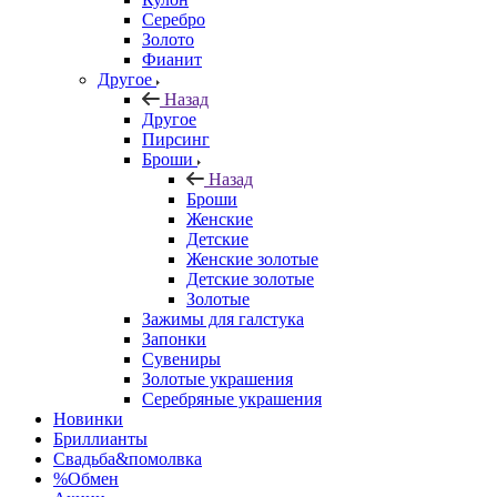
Серебро
Золото
Фианит
Другое
Назад
Другое
Пирсинг
Броши
Назад
Броши
Женские
Детские
Женские золотые
Детские золотые
Золотые
Зажимы для галстука
Запонки
Сувениры
Золотые украшения
Серебряные украшения
Новинки
Бриллианты
Свадьба&помолвка
%Обмен