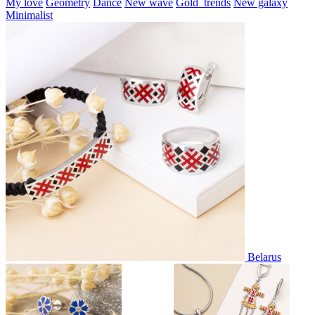
My love
Geometry
Dance
New wave
Gold_trends
New galaxy
Minimalist
Belarus