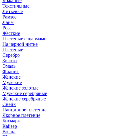
Кожаные
Текстильные
Литьевые
Рамзес
Лайм
Роза
Жесткие
Плетеные с шармами
На черной нитке
Плетеные
Серебро
Золото
Эмаль
Фианит
Женские
Мужские
Женские золотые
Мужские серебряные
Женские серебряные
Снейк
Панцирное плетение
Якорное плетение
Бисмарк
Кайзер
Волна