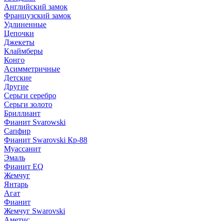
Английский замок
Французский замок
Удлиненные
Цепочки
Джекеты
Клаймберы
Конго
Асимметричные
Детские
Другие
Серьги серебро
Серьги золото
Бриллиант
Фианит Svarowski
Сапфир
Фианит Swarovski Кр-88
Муассанит
Эмаль
Фианит EQ
Жемчуг
Янтарь
Агат
Фианит
Жемчуг Swarovski
Аметис