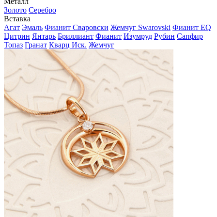
Металл
Золото
Серебро
Вставка
Агат
Эмаль
Фианит Сваровски
Жемчуг Swarovski
Фианит EQ
Цитрин
Янтарь
Бриллиант
Фианит
Изумруд
Рубин
Сапфир
Топаз
Гранат
Кварц Иск.
Жемчуг