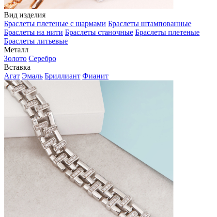
Вид изделия
Браслеты плетеные с шармами
Браслеты штампованные
Браслеты на нити
Браслеты станочные
Браслеты плетеные
Браслеты литьевые
Металл
Золото
Серебро
Вставка
Агат
Эмаль
Бриллиант
Фианит