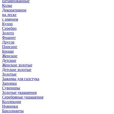
Штампованные
Колье
Декоративное
на леске
с именем
Кулон
Серебро
Золото
Фианит
Другое
Пирсинг
Броши
Женские
Детские
Женские золотые
Детские золотые
Золотые
Зажимы для галстука
Запонки
Сувениры
Золотые украшения
Серебряные украшения
Коллекция
Новинки
Бриллианты