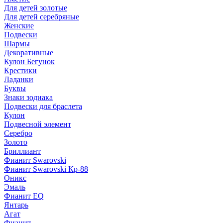
Для детей золотые
Для детей серебряные
Женские
Подвески
Шармы
Декоративные
Кулон Бегунок
Крестики
Ладанки
Буквы
Знаки зодиака
Подвески для браслета
Кулон
Подвесной элемент
Серебро
Золото
Бриллиант
Фианит Swarovski
Фианит Swarovski Кр-88
Оникс
Эмаль
Фианит EQ
Янтарь
Агат
Фианит