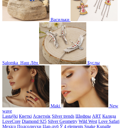
Васильки
Salomka
Наш Лён
Буслы
Maki
New
wave
Lastaўki
Кветкі
Асветнiк
Silver trends
Шифры
ART
Каляда
LoveCore
Diamond 925
Silver Geometry
Wild West
Love Safari
Mexico
Подсолнухи
Цар-дуб
Ў
4 elements
Snake
Kupalle