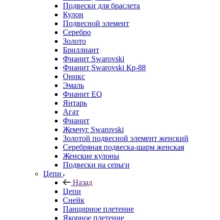
Подвески для браслета
Кулон
Подвесной элемент
Серебро
Золото
Бриллиант
Фианит Swarovski
Фианит Swarovski Кр-88
Оникс
Эмаль
Фианит EQ
Янтарь
Агат
Фианит
Жемчуг Swarovski
Золотой подвесной элемент женcкий
Серебряная подвеска-шарм женская
Женские кулоны
Подвески на серьги
Цепи
Назад
Цепи
Снейк
Панцирное плетение
Якорное плетение